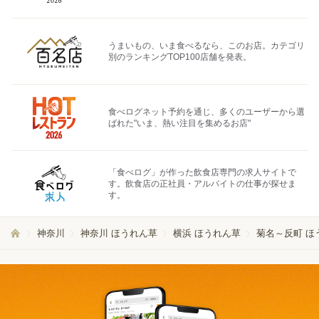
うまいもの、いま食べるなら、このお店。カテゴリ
別のランキングTOP100店舗を発表。
食べログネット予約を通じ、多くのユーザーから選
ばれた"いま、熱い注目を集めるお店"
「食べログ」が作った飲食店専門の求人サイトで
す。飲食店の正社員・アルバイトの仕事が探せま
す。
神奈川
神奈川 ほうれん草
横浜 ほうれん草
菊名～反町 ほ