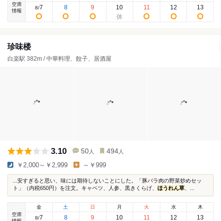
空席
7
8
9
10
11
12
13
8
/
情報
珍味楼
白楽駅 382m / 中華料理、餃子、居酒屋
3.10
50
494
人
人
￥2,000～￥2,999
～￥999
...安すぎると思い、味には期待しないことにした。「豚バラ肉の野菜炒めセッ
ト」（内税650円）を注文。キャベツ、人参、黒きくらげ、
ほうれん草
、...
金
土
日
月
火
水
木
空席
7
8
9
10
11
12
13
8
/
情報