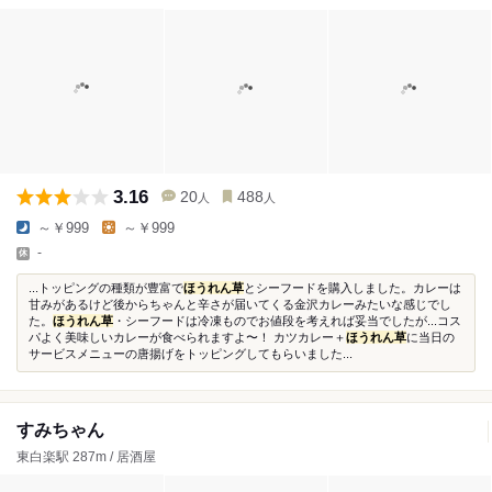
3.16
20
488
人
人
～￥999
～￥999
-
...トッピングの種類が豊富で
ほうれん草
とシーフードを購入しました。カレーは
甘みがあるけど後からちゃんと辛さが届いてくる金沢カレーみたいな感じでし
た。
ほうれん草
・シーフードは冷凍ものでお値段を考えれば妥当でしたが...コス
パよく美味しいカレーが食べられますよ〜！ カツカレー＋
ほうれん草
に当日の
サービスメニューの唐揚げをトッピングしてもらいました...
すみちゃん
東白楽駅 287m / 居酒屋