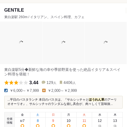
GENTILE
東白楽駅 260m / イタリアン、スペイン料理、カフェ
東白楽駅5分◆新鮮な海の幸や季節野菜を使った絶品イタリア＆スペイ
ン料理を堪能！
3.44
129
4406
人
人
￥6,000～￥7,999
￥2,000～￥2,999
...平日のパスタランチ 本日のパスタは、『サルシッチャと
ほうれん草
のアーリ
オオーリオ』、サルシッチャのランダムな崩し具合が、肉々しくて旨味抜...
金
土
日
月
火
水
木
空席
7
8
9
10
11
12
13
8
/
情報