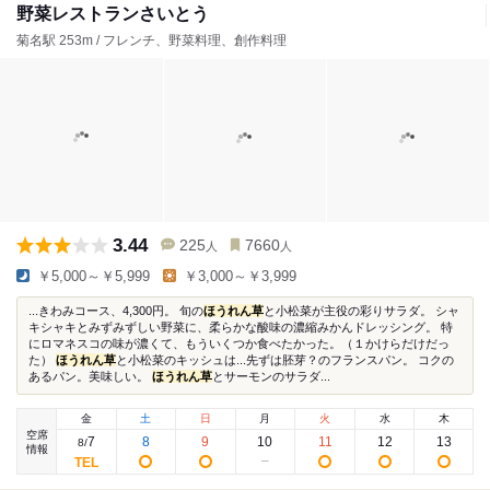
野菜レストランさいとう
菊名駅 253m / フレンチ、野菜料理、創作料理
3.44
225
7660
人
人
￥5,000～￥5,999
￥3,000～￥3,999
...きわみコース、4,300円。 旬の
ほうれん草
と小松菜が主役の彩りサラダ。 シャ
キシャキとみずみずしい野菜に、柔らかな酸味の濃縮みかんドレッシング。 特
にロマネスコの味が濃くて、もういくつか食べたかった。（１かけらだけだっ
た）
ほうれん草
と小松菜のキッシュは...先ずは胚芽？のフランスパン。 コクの
あるパン。美味しい。
ほうれん草
とサーモンのサラダ...
金
土
日
月
火
水
木
空席
7
8
9
10
11
12
13
8
/
情報