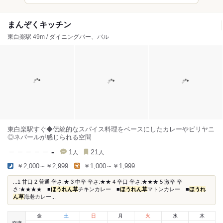
まんぞくキッチン
東白楽駅 49m / ダイニングバー、バル
東白楽駅すぐ◆伝統的なスパイス料理をベースにしたカレーやビリヤニ
◎ネパールが感じられる空間
-
1
21
人
人
￥2,000～￥2,999
￥1,000～￥1,999
...1 甘口 2 普通 辛さ:★ 3 中辛 辛さ:★★ 4 辛口 辛さ:★★★ 5 激辛 辛
さ:★★★★ ■
ほうれん草
チキンカレー ■
ほうれん草
マトンカレー ■
ほうれ
ん草
海老カレー...
金
土
日
月
火
水
木