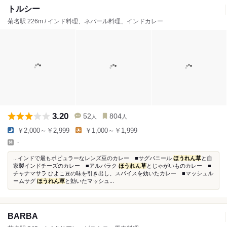
トルシー
菊名駅 226m / インド料理、ネパール料理、インドカレー
3.20
52
804
人
人
￥2,000～￥2,999
￥1,000～￥1,999
-
...インドで最もポピュラーなレンズ豆のカレー ■サグパニール
ほうれん草
と自
家製インドチーズのカレー ■アルパラク
ほうれん草
とじゃがいものカレー ■
チャナマサラ ひよこ豆の味を引き出し、スパイスを効いたカレー ■マッシュル
ームサグ
ほうれん草
と効いたマッシュ...
BARBA