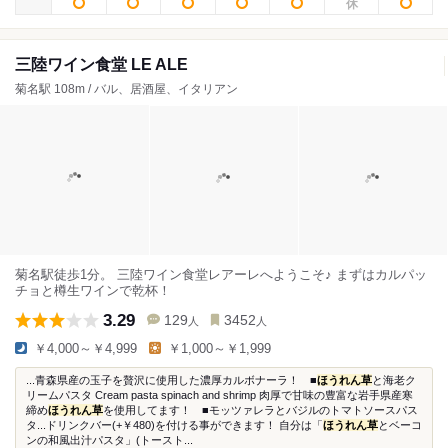
三陸ワイン食堂 LE ALE
菊名駅 108m / バル、居酒屋、イタリアン
菊名駅徒歩1分。 三陸ワイン食堂レアーレへようこそ♪ まずはカルパッ
チョと樽生ワインで乾杯！
3.29
129
3452
人
人
￥4,000～￥4,999
￥1,000～￥1,999
...青森県産の玉子を贅沢に使用した濃厚カルボナーラ！ ■
ほうれん草
と海老ク
リームパスタ Cream pasta spinach and shrimp 肉厚で甘味の豊富な岩手県産寒
締め
ほうれん草
を使用してます！ ■モッツァレラとバジルのトマトソースパス
タ...ドリンクバー(+￥480)を付ける事ができます！ 自分は「
ほうれん草
とベーコ
ンの和風出汁パスタ」(トースト...