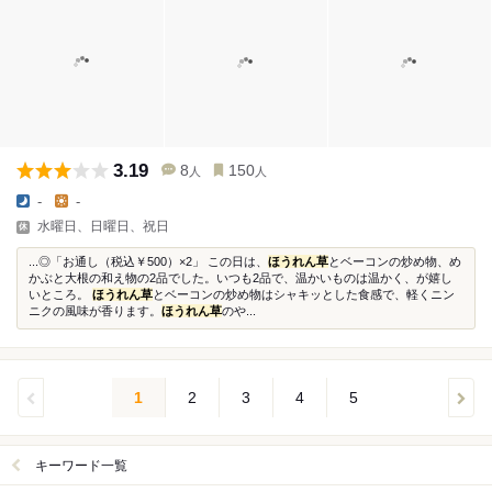
3.19
8
150
人
人
-
-
水曜日、日曜日、祝日
...◎「お通し（税込￥500）×2」 この日は、
ほうれん草
とベーコンの炒め物、め
かぶと大根の和え物の2品でした。いつも2品で、温かいものは温かく、が嬉し
いところ。
ほうれん草
とベーコンの炒め物はシャキッとした食感で、軽くニン
ニクの風味が香ります。
ほうれん草
のや...
1
2
3
4
5
キーワード一覧