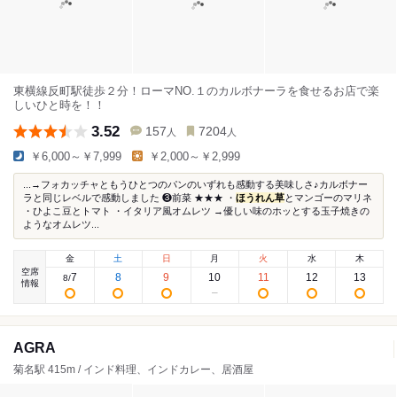
東横線反町駅徒歩２分！ローマNO.１のカルボナーラを食せるお店で楽
しいひと時を！！
3.52
157
7204
人
人
￥6,000～￥7,999
￥2,000～￥2,999
...→フォカッチャともうひとつのパンのいずれも感動する美味しさ♪カルボナー
ラと同じレベルで感動しました ❸前菜 ★★★ ・
ほうれん草
とマンゴーのマリネ
・ひよこ豆とトマト ・イタリア風オムレツ →優しい味のホッとする玉子焼きの
ようなオムレツ...
金
土
日
月
火
水
木
空席
7
8
9
10
11
12
13
8
/
情報
AGRA
菊名駅 415m / インド料理、インドカレー、居酒屋