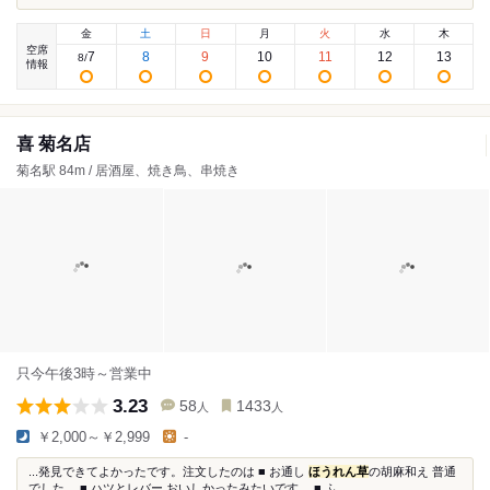
金
土
日
月
火
水
木
空席
7
8
9
10
11
12
13
8
/
情報
喜 菊名店
菊名駅 84m / 居酒屋、焼き鳥、串焼き
只今午後3時～営業中
3.23
58
1433
人
人
￥2,000～￥2,999
-
...発見できてよかったです。注文したのは ■ お通し
ほうれん草
の胡麻和え 普通
でした。 ■ ハツとレバー おいしかったみたいです。 ■ ふ...