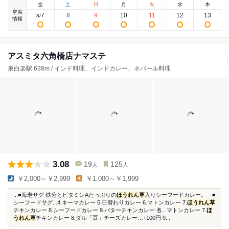
金
土
日
月
火
水
木
空席
7
8
9
10
11
12
13
8
/
情報
アスミタ六角橋店ナマステ
東白楽駅 638m / インド料理、インドカレー、ネパール料理
3.08
19
125
人
人
￥2,000～￥2,999
￥1,000～￥1,999
...■海老サグ 鉄分とビタミンAたっぷりの
ほうれん草
入りシーフードカレー。 ■
シーフードサグ...4.キーマカレー 5.日替わりカレー 6.マトンカレー 7.
ほうれん草
チキンカレー 8.シーフードカレー 9.バターチキンカレー 各...マトンカレー 7.
ほ
うれん草
チキンカレー 8.ダル「豆」チーズカレー…+100円 9...