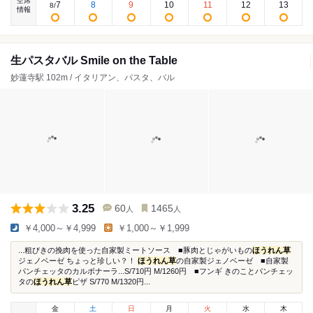
空席
7
8
9
10
11
12
13
8
/
情報
生パスタバル Smile on the Table
妙蓮寺駅 102m / イタリアン、パスタ、バル
3.25
60
1465
人
人
￥4,000～￥4,999
￥1,000～￥1,999
...粗びきの挽肉を使った自家製ミートソース ■豚肉とじゃがいもの
ほうれん草
ジェノベーゼ ちょっと珍しい？！
ほうれん草
の自家製ジェノベーゼ ■自家製
パンチェッタのカルボナーラ...S/710円 M/1260円 ■フンギ きのことパンチェッ
タの
ほうれん草
ピザ S/770 M/1320円...
金
土
日
月
火
水
木