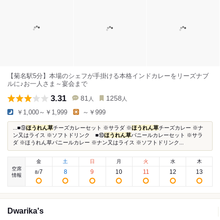
【菊名駅5分】本場のシェフが手掛ける本格インドカレーをリーズナブ
ルに♪お一人さま～宴会まで
3.31
81
1258
人
人
￥1,000～￥1,999
～￥999
...■⑨
ほうれん草
チーズカレーセット ※サラダ ※
ほうれん草
チーズカレー ※ナ
ン又はライス ※ソフトドリンク ■⑩
ほうれん草
パニールカレーセット ※サラ
ダ ※ほうれん草パニールカレー ※ナン又はライス ※ソフトドリンク...
金
土
日
月
火
水
木
空席
7
8
9
10
11
12
13
8
/
情報
Dwarika's