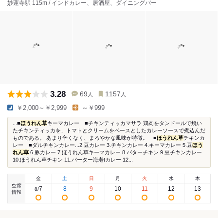
妙蓮寺駅 115m / インドカレー、居酒屋、ダイニングバー
3.28
69
1157
人
人
￥2,000～￥2,999
～￥999
...■
ほうれん草
キーマカレー ■チキンティッカマサラ 鶏肉をタンドールで焼い
たチキンティッカを、トマトとクリームをベースとしたカレーソースで煮込んだ
ものである。 あまり辛くなく、まろやかな風味が特徴。 ■
ほうれん草
チキンカ
レー ■ダルチキンカレー...2.豆カレー 3.チキンカレー 4.キーマカレー 5.豆
ほう
れん草
6.豚カレー 7.ほうれん草キーマカレー 8.バターチキン 9.豆チキンカレー
10.ほうれん草チキン 11.バーター海老tカレー 12...
金
土
日
月
火
水
木
空席
7
8
9
10
11
12
13
8
/
情報