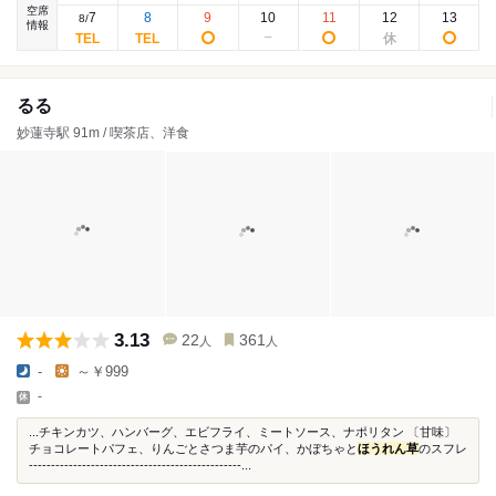
空席
7
8
9
10
11
12
13
8
/
情報
るる
妙蓮寺駅 91m / 喫茶店、洋食
3.13
22
361
人
人
-
～￥999
-
...チキンカツ、ハンバーグ、エビフライ、ミートソース、ナポリタン 〔甘味〕
チョコレートパフェ、りんごとさつま芋のパイ、かぼちゃと
ほうれん草
のスフレ
------------------------------------------------...