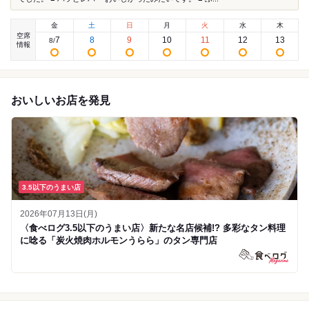
金
土
日
月
火
水
木
空席
7
8
9
10
11
12
13
8
/
情報
おいしいお店を発見
3.5以下のうまい店
2026年07月13日(月)
〈食べログ3.5以下のうまい店〉新たな名店候補!? 多彩なタン料理
に唸る「炭火焼肉ホルモンうらら」のタン専門店