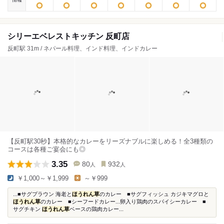
シリーエベレストキッチン 反町店
反町駅 31m / ネパール料理、インド料理、インドカレー
【反町駅30秒】本格的なカレーをリーズナブルに楽しめる！全3種類の
コースは各種ご宴会にも◎
3.35
80
932
人
人
￥1,000～￥1,999
～￥999
...■サグプラウン 海老と
ほうれん草
のカレー ■サグフィッシュ カジキマグロと
ほうれん草
のカレー ■シーフードカレー...卵入り鶏肉のスパイシーカレー ■
サグチキン
ほうれん草
ベースの鶏肉カレー...