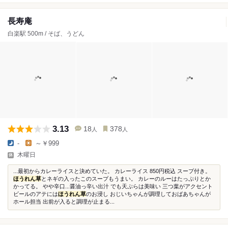
長寿庵
白楽駅 500m / そば、うどん
3.13
18
378
人
人
-
～￥999
木曜日
...最初からカレーライスと決めていた。 カレーライス 850円税込 スープ付き。
ほうれん草
とネギの入ったこのスープもうまい。 カレーのルーはたっぷりとか
かってる。 やや辛口...醤油っ辛い出汁 でも天ぷらは美味い 三つ葉がアクセント
ビールのアテには
ほうれん草
のお浸し おじいちゃんが調理しておばあちゃんが
ホール担当 出前が入ると調理が止まる...