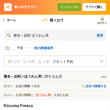
インストール
アプリで開く
ホーム
ログイン
変更
菊名～反町 ほうれん草
予算
他の検索条件
日時
時間
人数
でネット予約
菊名～反町
の
ほうれん草
に関する
お店
90
件
口コミ・お店の情報
で検索
店名で検索する
口コミ・お店の情報に
「ほうれん草」
を含むお店
Kiccuna Fresca