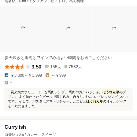
菊名駅 249m / イタリアン、ビストロ、馬肉料理
炭火焼きと馬肉とワインで心地よい時間をお過ごしください
3.50
155
7532
人
人
￥3,000～￥3,999
～￥999
-
...炭火焼のボリューミーな馬肉ランプ。 馬肉のカルパッチョ。
ほうれん草
のプ
リン。 よく味わったらビールで流し込み…合う‼︎...りんごのドレッシングもいい
です。 そして、パスタはアマトリチャーナとエビと
ほうれん草
のオイルソース
をいただきました...
Curry ish
白楽駅 20m / カレー、スイーツ