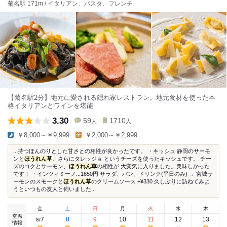
菊名駅 171m / イタリアン、パスタ、フレンチ
【菊名駅2分】地元に愛される隠れ家レストラン。地元食材を使った本
格イタリアンとワインを堪能
3.30
59
1710
人
人
￥8,000～￥9,999
￥2,000～￥2,999
...持つほんのりとした甘さとの相性が良かったです。 ・キッシュ 静岡のサーモ
ンと
ほうれん草
、さらにタレッジョ というチーズを使ったキッシュです。 チー
ズのコクとサーモン、
ほうれん草
の相性が 大変気に入りました。美味しかった
です！ ・インツィミーノ...1650円 サラダ、パン、ドリンク(平日のみ) → 宮城サ
ーモンのスモークと
ほうれん草
のクリームソース +¥330 久しぶりに訪ねてみよ
うといつもの友人と伺いました...
金
土
日
月
火
水
木
空席
7
8
9
10
11
12
13
8
/
情報