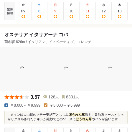
金
土
日
月
火
水
木
空席
7
8
9
10
11
12
13
8
/
情報
オステリア イタリアーナ コバ
菊名駅 626m / イタリアン、イノベーティブ、フレンチ
3.57
128
8331
人
人
￥8,000～￥9,999
￥5,000～￥5,999
...メインは大山鶏のソテー安納芋とちぢみ
ほうれん草
添え。醤油系ソースとしっ
かりグリルされたチキンが絶妙でこのソースに
ほうれん草
やパンが合います...
金
土
日
月
火
水
木