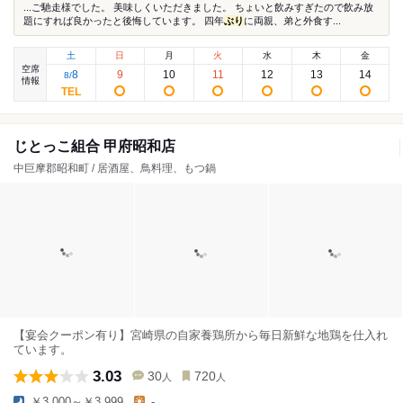
...ご馳走様でした。 美味しくいただきました。 ちょいと飲みすぎたので飲み放
題にすれば良かったと後悔しています。 四年
ぶり
に両親、弟と外食す...
土
日
月
火
水
木
金
空席
8
9
10
11
12
13
14
8
/
情報
じとっこ組合 甲府昭和店
中巨摩郡昭和町 / 居酒屋、鳥料理、もつ鍋
【宴会クーポン有り】宮崎県の自家養鶏所から毎日新鮮な地鶏を仕入れ
ています。
3.03
30
720
人
人
￥3,000～￥3,999
-