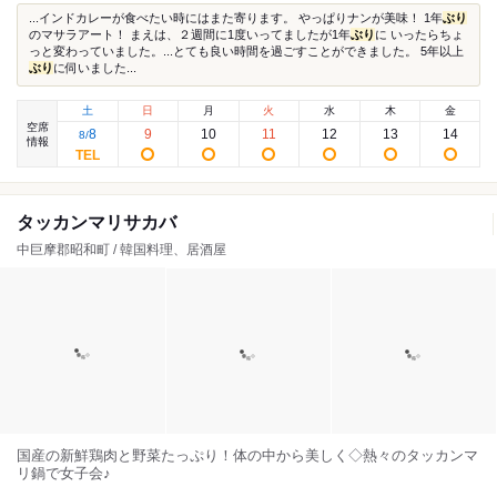
...インドカレーが食べたい時にはまた寄ります。 やっぱりナンが美味！ 1年
ぶり
のマサラアート！ まえは、２週間に1度いってましたが1年
ぶり
に いったらちょ
っと変わっていました。...とても良い時間を過ごすことができました。 5年以上
ぶり
に伺いました...
土
日
月
火
水
木
金
空席
8
9
10
11
12
13
14
8
/
情報
タッカンマリサカバ
中巨摩郡昭和町 / 韓国料理、居酒屋
国産の新鮮鶏肉と野菜たっぷり！体の中から美しく◇熱々のタッカンマ
リ鍋で女子会♪