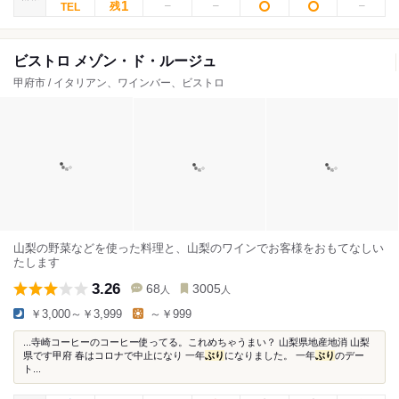
1
残
ビストロ メゾン・ド・ルージュ
甲府市 / イタリアン、ワインバー、ビストロ
山梨の野菜などを使った料理と、山梨のワインでお客様をおもてなしい
たします
3.26
68
3005
人
人
￥3,000～￥3,999
～￥999
...寺崎コーヒーのコーヒー使ってる。これめちゃうまい？ 山梨県地産地消 山梨
県です甲府 春はコロナで中止になり 一年
ぶり
になりました。 一年
ぶり
のデー
ト...