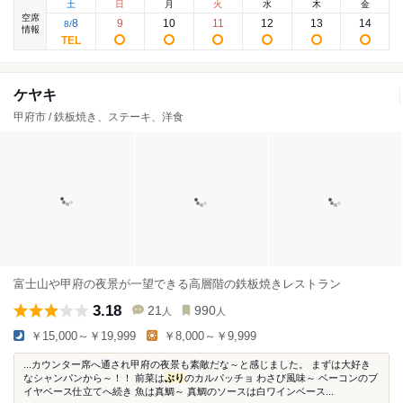
土
日
月
火
水
木
金
空席
8
9
10
11
12
13
14
8
/
情報
ケヤキ
甲府市 / 鉄板焼き、ステーキ、洋食
富士山や甲府の夜景が一望できる高層階の鉄板焼きレストラン
3.18
21
990
人
人
￥15,000～￥19,999
￥8,000～￥9,999
...カウンター席へ通され甲府の夜景も素敵だな～と感じました。 まずは大好き
なシャンパンから～！！ 前菜は
ぶり
のカルパッチョ わさび風味～ ベーコンのブ
イヤベース仕立てへ続き 魚は真鯛～ 真鯛のソースは白ワインベース...