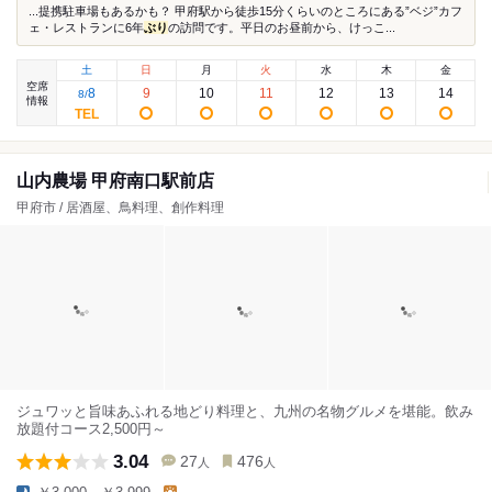
...提携駐車場もあるかも？ 甲府駅から徒歩15分くらいのところにある”ベジ”カフ
ェ・レストランに6年
ぶり
の訪問です。平日のお昼前から、けっこ...
土
日
月
火
水
木
金
空席
8
9
10
11
12
13
14
8
/
情報
山内農場 甲府南口駅前店
甲府市 / 居酒屋、鳥料理、創作料理
ジュワッと旨味あふれる地どり料理と、九州の名物グルメを堪能。飲み
放題付コース2,500円～
3.04
27
476
人
人