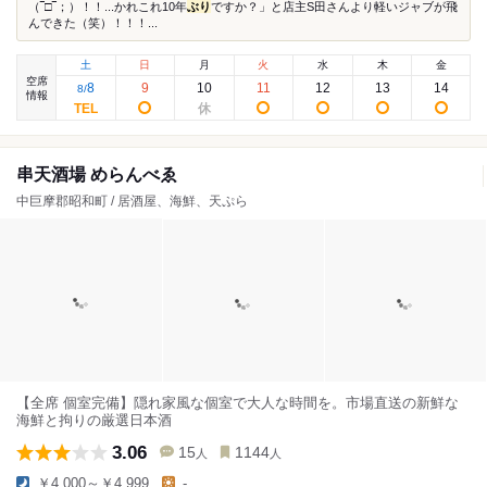
（‾□‾；）！！...かれこれ10年
ぶり
ですか？」と店主S田さんより軽いジャブが飛
んできた（笑）！！！...
土
日
月
火
水
木
金
空席
8
9
10
11
12
13
14
8
/
情報
串天酒場 めらんべゑ
中巨摩郡昭和町 / 居酒屋、海鮮、天ぷら
【全席 個室完備】隠れ家風な個室で大人な時間を。市場直送の新鮮な
海鮮と拘りの厳選日本酒
3.06
15
1144
人
人
￥4,000～￥4,999
-