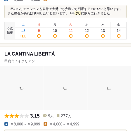
...席のバリエーションも多様で大勢でも少数でも利用するのにいいと思います。
また機会があれば利用したいと思います。 1年
ぶり
に飲みに行きました...
土
日
月
火
水
木
金
空席
8
9
10
11
12
13
14
8
/
情報
LA CANTINA LIBERTÀ
甲府市 / イタリアン
3.15
9
277
人
人
￥8,000～￥9,999
￥4,000～￥4,999