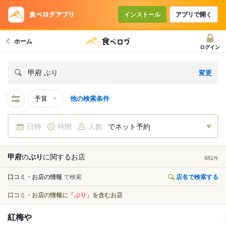
インストール
アプリで開く
ホーム
ログイン
変更
甲府 ぶり
予算
他の検索条件
日時
時間
人数
でネット予約
甲府
の
ぶり
に関する
お店
681
件
口コミ・お店の情報
で検索
店名で検索する
口コミ・お店の情報に
「ぶり」
を含むお店
紅梅や