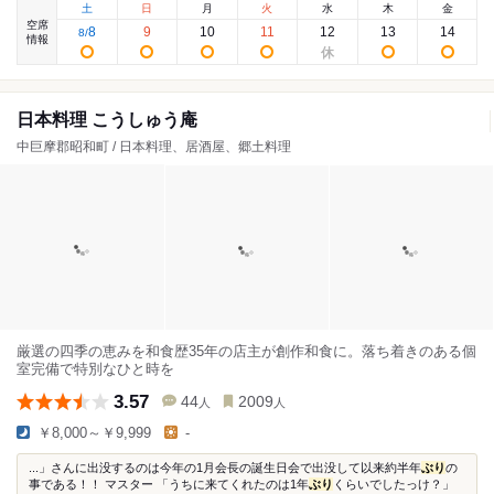
土
日
月
火
水
木
金
空席
8
9
10
11
12
13
14
8
/
情報
日本料理 こうしゅう庵
中巨摩郡昭和町 / 日本料理、居酒屋、郷土料理
厳選の四季の恵みを和食歴35年の店主が創作和食に。落ち着きのある個
室完備で特別なひと時を
3.57
44
2009
人
人
￥8,000～￥9,999
-
...」さんに出没するのは今年の1月会長の誕生日会で出没して以来約半年
ぶり
の
事である！！ マスター 「うちに来てくれたのは1年
ぶり
くらいでしたっけ？」