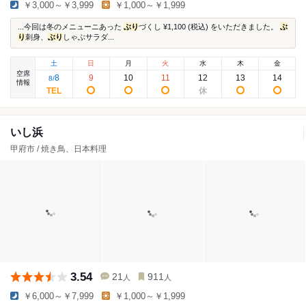
￥3,000～￥3,999
￥1,000～￥1,999
...今回は冬のメニューニあった
ぶり
づくし ¥1,100 (税込) をいただきました。
ぶ
り
刺身、
ぶり
しゃぶサラダ...
土
日
月
火
水
木
金
空席
8
9
10
11
12
13
14
8
/
情報
いし浜
甲府市 / 焼き鳥、日本料理
3.54
21
911
人
人
￥6,000～￥7,999
￥1,000～￥1,999