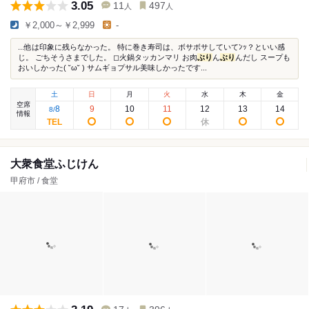
3.05
11
497
人
人
￥2,000～￥2,999
-
...他は印象に残らなかった。 特に巻き寿司は、ボサボサしていてﾝｯ？といい感
じ。 ごちそうさまでした。 ◻︎火鍋タッカンマリ お肉
ぶり
ん
ぶり
んだし スープも
おいしかった( ˘ω˘ ) サムギョプサル美味しかったです...
土
日
月
火
水
木
金
空席
8
9
10
11
12
13
14
8
/
情報
大衆食堂ふじけん
甲府市 / 食堂