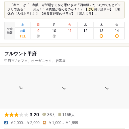
...「産土」は「二農醸」が登場するかと思いきや「四農醸」だったのでちとビッ
クリである！！（おぉ！！四農醸が呑めるのか！！） 【
ぶり
照り焼き串】 【箸
休め（大根おろし）】 【無農薬野菜のサラダ】 【ぼんじり】...
土
日
月
火
水
木
金
空席
8
9
10
11
12
13
14
8
/
情報
フルウント甲府
甲府市 / カフェ、オーガニック、居酒屋
3.20
36
1155
人
人
￥2,000～￥2,999
￥1,000～￥1,999