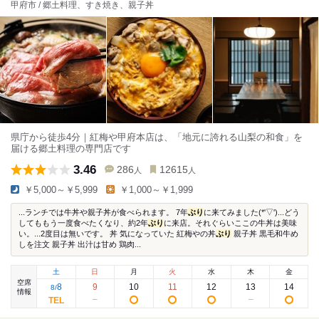
甲府市 / 郷土料理、すき焼き、親子丼
県庁から徒歩4分｜紅梅や甲府本店は、「地元に誇れる山梨の和食」を
届ける郷土料理の専門店です
3.46
286
12615
人
人
￥5,000～￥5,999
￥1,000～￥1,999
...ランチでは牛丼や親子丼が食べられます。 7年
ぶり
に来てみました(*'▽')...どう
してももう一度食べたくなり、約2年
ぶり
に来店。それぐらいここの牛丼は美味
い。...2度目は無いです。 丼 気になっていた 紅梅やの丼
ぶり
親子丼 黒毛和牛め
しを注文 親子丼 出汁は甘め 鶏肉...
土
日
月
火
水
木
金
空席
8
9
10
11
12
13
14
8
/
情報