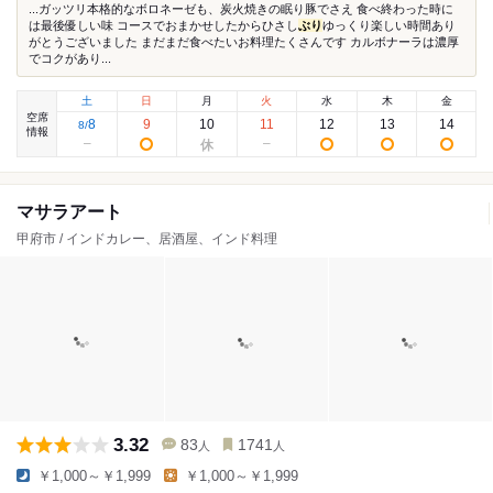
...ガッツリ本格的なボロネーゼも、炭火焼きの眠り豚でさえ 食べ終わった時に
は最後優しい味 コースでおまかせしたからひさし
ぶり
ゆっくり楽しい時間あり
がとうございました まだまだ食べたいお料理たくさんです カルボナーラは濃厚
でコクがあり...
土
日
月
火
水
木
金
空席
8
9
10
11
12
13
14
8
/
情報
マサラアート
甲府市 / インドカレー、居酒屋、インド料理
3.32
83
1741
人
人
￥1,000～￥1,999
￥1,000～￥1,999