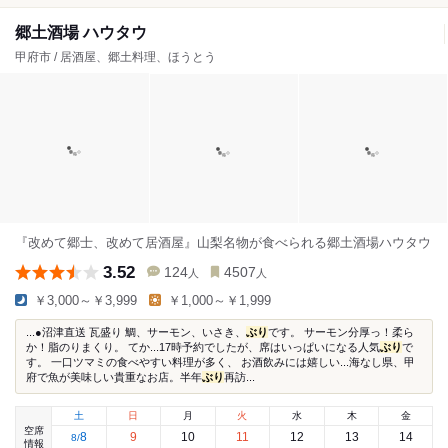
郷土酒場 ハウタウ
甲府市 / 居酒屋、郷土料理、ほうとう
『改めて郷士、改めて居酒屋』山梨名物が食べられる郷土酒場ハウタウ
3.52
124
4507
人
人
￥3,000～￥3,999
￥1,000～￥1,999
...●沼津直送 瓦盛り 鯛、サーモン、いさき、
ぶり
です。 サーモン分厚っ！柔ら
か！脂のりまくり。 てか...17時予約でしたが、席はいっぱいになる人気
ぶり
で
す。 一口ツマミの食べやすい料理が多く、 お酒飲みには嬉しい...海なし県、甲
府で魚が美味しい貴重なお店。半年
ぶり
再訪...
土
日
月
火
水
木
金
空席
8
9
10
11
12
13
14
8
/
情報