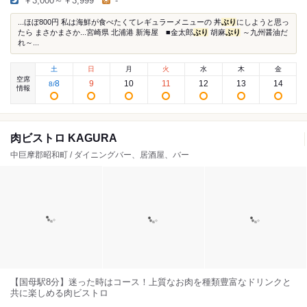
￥3,000～￥3,999
-
...ほぼ800円 私は海鮮が食べたくてレギュラーメニューの 丼
ぶり
にしようと思っ
たら まさかまさか...宮崎県 北浦港 新海屋 ■金太郎
ぶり
胡麻
ぶり
～九州醤油だ
れ～...
土
日
月
火
水
木
金
空席
8
9
10
11
12
13
14
8
/
情報
肉ビストロ KAGURA
中巨摩郡昭和町 / ダイニングバー、居酒屋、バー
【国母駅8分】迷った時はコース！上質なお肉を種類豊富なドリンクと
共に楽しめる肉ビストロ