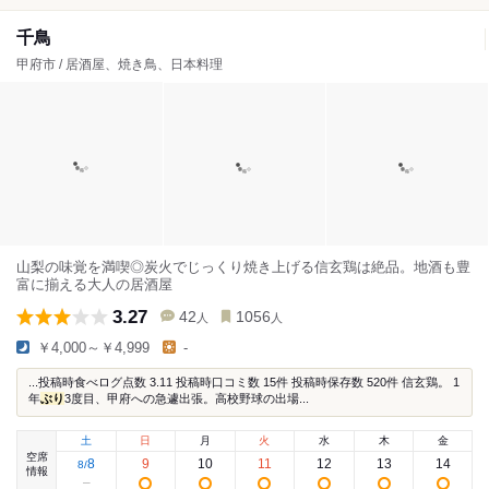
千鳥
甲府市 / 居酒屋、焼き鳥、日本料理
山梨の味覚を満喫◎炭火でじっくり焼き上げる信玄鶏は絶品。地酒も豊
富に揃える大人の居酒屋
3.27
42
1056
人
人
￥4,000～￥4,999
-
...投稿時食べログ点数 3.11 投稿時口コミ数 15件 投稿時保存数 520件 信玄鶏。 1
年
ぶり
3度目、甲府への急遽出張。高校野球の出場...
土
日
月
火
水
木
金
空席
8
9
10
11
12
13
14
8
/
情報