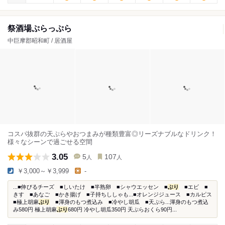
祭酒場ぷらっぷら
中巨摩郡昭和町 / 居酒屋
コスパ抜群の天ぷらやおつまみが種類豊富◎リーズナブルなドリンク！
様々なシーンで過ごせる空間
3.05
5
107
人
人
￥3,000～￥3,999
-
...■伸びるチーズ ■しいたけ ■半熟卵 ■シャウエッセン ■
ぶり
■エビ ■
きす ■あなご ■かき揚げ ■子持ちししゃも...■オレンジジュース ■カルピス
■極上胡麻
ぶり
■渾身のもつ煮込み ■冷やし胡瓜 ■天ぷら...渾身のもつ煮込
み580円 極上胡麻
ぶり
680円 冷やし胡瓜350円 天ぷらおくら90円...