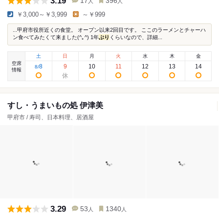
3.19
17
396
人
人
￥3,000～￥3,999
～￥999
...甲府市役所近くの食堂。 オープン以来2回目です。 ここのラーメンとチャーハ
ン食べてみたくて来ました(^｡^) 1年
ぶり
くらいなので、詳細...
土
日
月
火
水
木
金
空席
8
9
10
11
12
13
14
8
/
情報
すし・うまいもの処 伊津美
甲府市 / 寿司、日本料理、居酒屋
3.29
53
1340
人
人