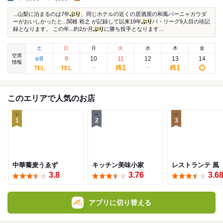
...山梨に泊まるのは7年
ぶり
、同じホテルの近くの居酒屋の和風バーニャカウダ
ーがおいしかったと...関根 裕之 が記録して以来19年
ぶり
パ・リーグ9人目の珍記
録となります。 この年...約2か月
ぶり
に勝ち投手となります...
土
日
月
火
水
木
金
空席
8
9
10
11
12
13
14
8
/
情報
1
1
残
残
このエリアで人気のお店
1
2
3
中華蕎麦うゑず
キッチン美味小家
レストランテ 風
3.8
3.76
3.6
アプリに切り替える