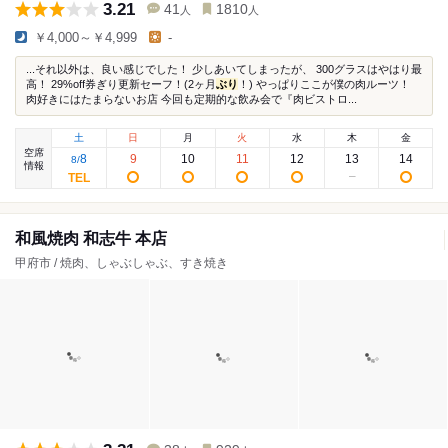
3.21
41
1810
人
人
￥4,000～￥4,999
-
...それ以外は、良い感じでした！ 少しあいてしまったが、 300グラスはやはり最
高！ 29%off券ぎり更新セーフ！(2ヶ月
ぶり
！) やっぱりここが僕の肉ルーツ！
肉好きにはたまらないお店 今回も定期的な飲み会で『肉ビストロ...
土
日
月
火
水
木
金
空席
8
9
10
11
12
13
14
8
/
情報
和風焼肉 和志牛 本店
甲府市 / 焼肉、しゃぶしゃぶ、すき焼き