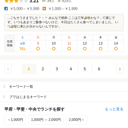
3.21
38
929
人
人
￥5,000～￥5,999
￥1,000～￥1,999
...ごちそうさまでした＾－＾ みんなで焼肉 ここは三年
ぶり
かな？...て感じで
す。いつもあまりご飯食べないけど、今日はたくさん食べてしまいました。 い
つ
ぶり
に来たか分からないんですが...
土
日
月
火
水
木
金
空席
8
9
10
11
12
13
14
8
/
情報
1
2
3
4
5
6
キーワード一覧
ブではじまるキーワード
甲府・甲斐・中央でランチを探す
もっと見る
～1,000円
1,000円 ～ 2,000円
2,000円～