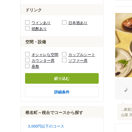
ドリンク
ワインあり
日本酒あり
焼酎あり
空間・設備
オシャレな空間
カップルシート
カウンター席
ソファー席
座敷
絞り込む
詳細条件
...
椎名町～桜台でコースから探す
山菜 
3,000円以下のコース