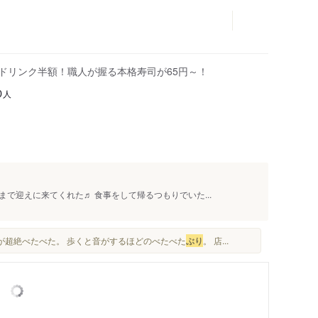
はドリンク半額！職人が握る本格寿司が65円～！
人
0
で迎えに来てくれた♬ 食事をして帰るつもりでいた...
床が超絶べたべた。 歩くと音がするほどのべたべた
ぶり
。 店...