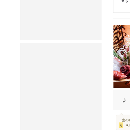
ネッ
...
り
■ね