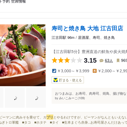
ト予約
空席情報
寿司と焼き鳥 大地 江古田店
江古田駅 96m / 居酒屋、寿司、焼き鳥
【江古田駅5分】豊洲直送の鮮魚や炭火焼
3.15
人
63
96
￥3,000～￥3,999
￥2,000～￥2,9
貯まる・使える
おつまみは、お寿司、肉寿司、焼鳥、揚げ物など
みいこみーこ(109)
by
生のピーマンに肉みそを乗せて、ガ
ブリ
とやるわけですが、ピーマンがなんともいえない味
ぎトロ軍艦 ■タコ ■ホタテ ■タイ ■生本まぐろ赤身...お寿司屋さんだけあ