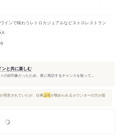
ワインで味わうレトロカジュアルなビストロレストラン
人
5
99
インと共に楽しむ
の好印象だったため、夜に再訪するチャンスを狙って...
席が用意されていたが、仕事
ぶり
が眺められるカウンターの方が面