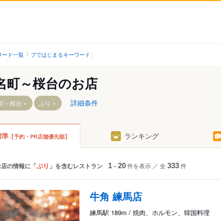
ワード一覧
ブではじまるキーワード
名町～桜台のお店
詳細条件
町～桜台
ぶり
標準
ランキング
【予約・PR店舗優先順】
崎駅
駅
ぶり
お店の情報に「
」を含むレストラン
1
～
20
件を表示
／
全
333
件
牛角 練馬店
練馬駅 189m / 焼肉、ホルモン、韓国料理