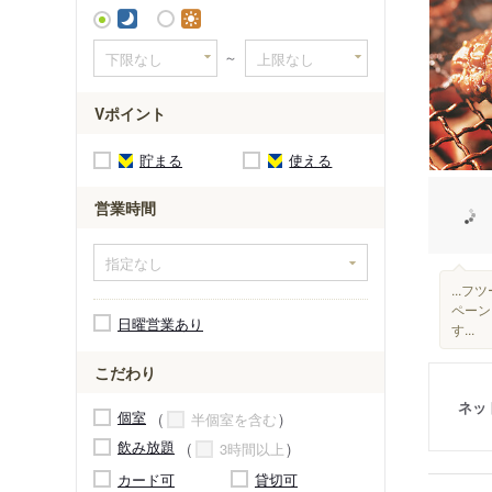
～
Vポイント
貯まる
使える
営業時間
...
ペーン
日曜営業あり
す...
こだわり
ネッ
個室
半個室を含む
飲み放題
3時間以上
カード可
貸切可