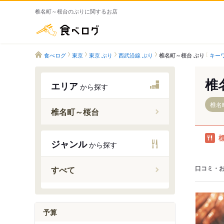
椎名町～桜台のぶりに関するお店
食べログ
食べログ
東京
東京 ぶり
西武沿線 ぶり
キー
椎名町～桜台 ぶり
椎
エリア
から探す
椎名
椎名町～桜台
落合南長
ジャンル
から探す
新江古田
椎名町駅
口コミ・
すべて
東長崎駅
江古田駅
桜台駅
予算
新桜台駅