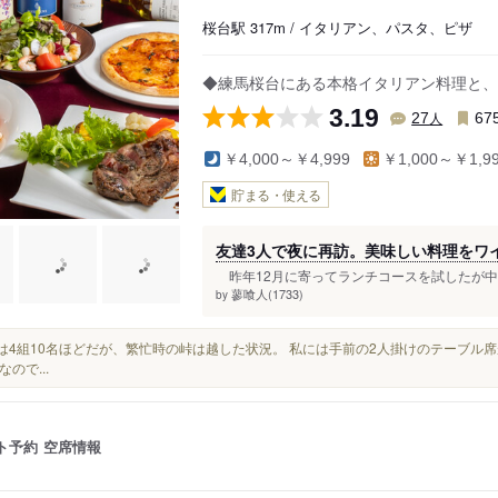
桜台駅 317m / イタリアン、パスタ、ピザ
◆練馬桜台にある本格イタリアン料理と、
3.19
人
27
67
￥4,000～￥4,999
￥1,000～￥1,9
貯まる・使える
友達3人で夜に再訪。美味しい料理をワ
昨年12月に寄ってランチコースを試したが中々
蓼喰人(1733)
by
先客は4組10名ほどだが、繁忙時の峠は越した状況。 私には手前の2人掛けのテーブル
ので...
ト予約
空席情報