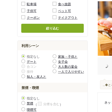
駐車場
食べ放題
子供可
ペット可
クーポン
テイクアウト
絞り込む
利用シーン
指定なし
家族・子供と
デート
女子会
合コン
大人数の宴会
接待
一人で入りやすい
知人・友人と
...
禁煙・喫煙
指定なし
ネッ
禁煙
分煙を含む
喫煙可