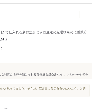
利きで仕入れる新鮮魚介と伊豆直送の厳選ひものに舌鼓◎
人
895
99
んな時間から杯を傾けられる背徳感も昼呑みなら...
key-key(1454)
by
たいと思ってました。そうだ。江古田に魚定食食いにいこう。と訪