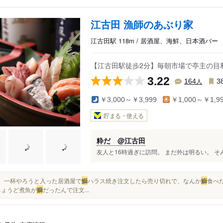
江古田 漁師のあぶり家
江古田駅 118m / 居酒屋、海鮮、日本酒バー
【江古田駅徒歩2分】毎朝市場で亭主の目
3.22
人
164
3
￥3,000～￥3,999
￥1,000～￥1,9
貯まる・使える
粋だ @江古田
友人と16時過ぎに訪問。 まだ外は明るい。 そ
昨晩、一杯やろうと入った居酒屋で
鰤
ハラス焼き注文したら売り切れで、なんか
鰤
食べ
ちょうど煮魚が
鰤
だったんで注文...