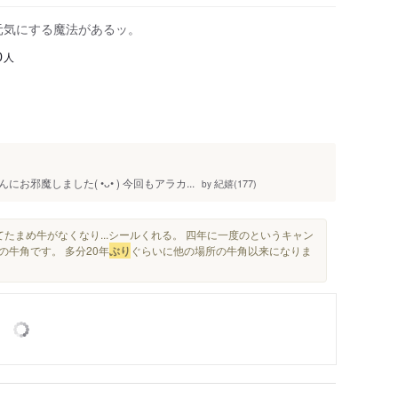
元気にする魔法があるッ。
人
0
魔しました( •ᴗ• ) 今回もアラカ...
紀嬉(177)
by
たまめ牛がなくなり...シールくれる。 四年に一度のというキャン
の牛角です。 多分20年
ぶり
ぐらいに他の場所の牛角以来になりま