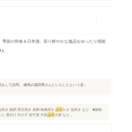
、季節の和食＆日本酒。彩り鮮やかな逸品をゆったり堪能
人
9
をして訪問。 練馬の蔵四季さんにいらしたという若...
塩焼き 銀鱈 西京焼き 真鯛 柚庵焼き
ぶり
かま 塩焼き など ■揚物
と 煮付け 竹の子 若竹煮 天然
ぶり
大根 など...