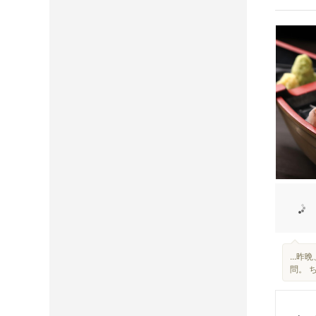
...
問。 