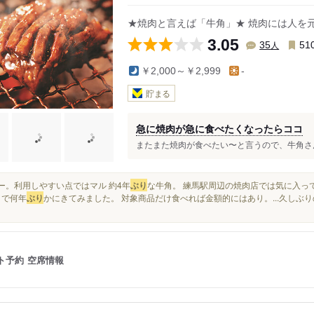
★焼肉と言えば「牛角」★ 焼肉には人を
3.05
人
35
51
￥2,000～￥2,999
-
貯まる
急に焼肉が急に食べたくなったらココ
またまた焼肉が食べたい〜と言うので、牛角さんにお邪
フツー。利用しやすい点ではマル 約4年
ぶり
な牛角。 練馬駅周辺の焼肉店では気に入って
 で何年
ぶり
かにきてみました。 対象商品だけ食べれば金額的にはあり。...久しぶり
ト予約
空席情報