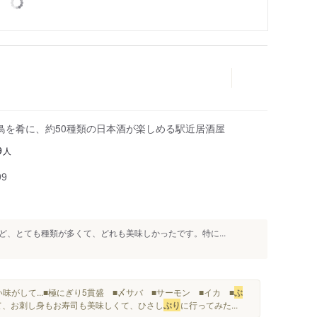
鳥を肴に、約50種類の日本酒が楽しめる駅近居酒屋
人
9
99
、とても種類が多くて、どれも美味しかったです。特に...
がして...■極にぎり5貫盛 ■〆サバ ■サーモン ■イカ ■
ぶ
って、お刺し身もお寿司も美味しくて、ひさし
ぶり
に行ってみた...