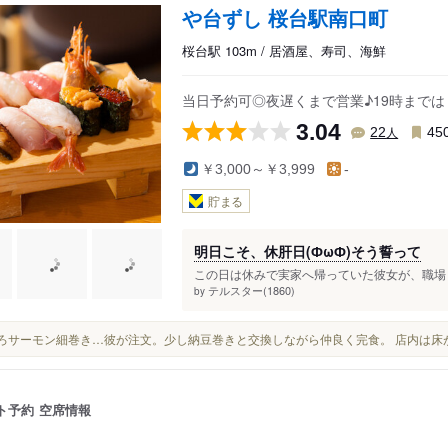
や台ずし 桜台駅南口町
桜台駅 103m / 居酒屋、寿司、海鮮
当日予約可◎夜遅くまで営業♪19時まで
3.04
人
22
45
￥3,000～￥3,999
-
貯まる
明日こそ、休肝日(ФωФ)そう誓って
この日は休みで実家へ帰っていた彼女が、職場ま
テルスター(1860)
by
◆とろサーモン細巻き…彼が注文。少し納豆巻きと交換しながら仲良く完食。 店内は
ト予約
空席情報