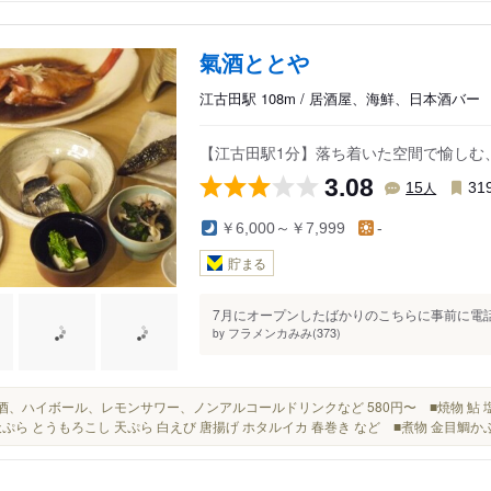
氣酒ととや
江古田駅 108m / 居酒屋、海鮮、日本酒バー
【江古田駅1分】落ち着いた空間で愉しむ
3.08
人
15
31
￥6,000～￥7,999
-
貯まる
7月にオープンしたばかりのこちらに事前に電話
フラメンカみみ(373)
by
果実酒、ハイボール、レモンサワー、ノンアルコールドリンクなど 580円〜 ■焼物 鮎 
天ぷら とうもろこし 天ぷら 白えび 唐揚げ ホタルイカ 春巻き など ■煮物 金目鯛かぶ