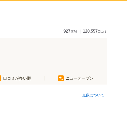
｜
927
120,557
店舗
口コミ
口コミが多い順
ニューオープン
点数について