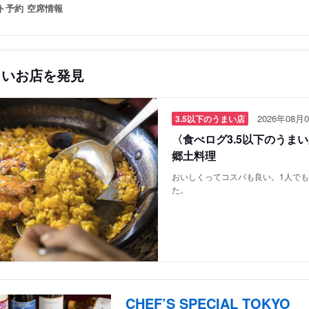
ト予約
空席情報
しいお店を発見
2026年08月0
3.5以下のうまい店
〈食べログ3.5以下のうま
郷土料理
おいしくってコスパも良い。1人で
た。
CHEF’S SPECIAL TOKYO