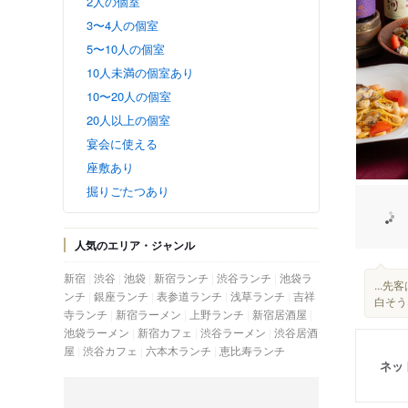
2人の個室
3〜4人の個室
5〜10人の個室
10人未満の個室あり
10〜20人の個室
20人以上の個室
宴会に使える
座敷あり
掘りごたつあり
人気のエリア・ジャンル
新宿
渋谷
池袋
新宿ランチ
渋谷ランチ
池袋ラ
...
ンチ
銀座ランチ
表参道ランチ
浅草ランチ
吉祥
白そうな
寺ランチ
新宿ラーメン
上野ランチ
新宿居酒屋
池袋ラーメン
新宿カフェ
渋谷ラーメン
渋谷居酒
屋
渋谷カフェ
六本木ランチ
恵比寿ランチ
ネッ