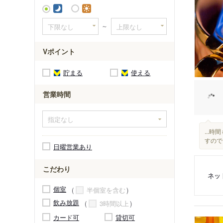
～
Vポイント
貯まる
使える
営業時間
...
すので
日曜営業あり
こだわり
ネッ
個室
半個室を含む
飲み放題
3時間以上
カード可
貸切可