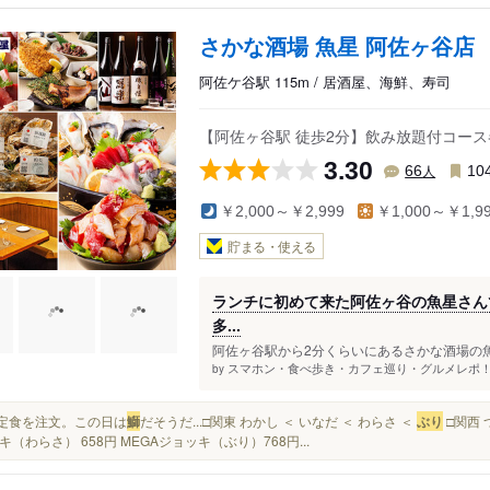
さかな酒場 魚星 阿佐ヶ谷店
阿佐ケ谷駅 115m / 居酒屋、海鮮、寿司
【阿佐ヶ谷駅 徒歩2分】飲み放題付コース
3.30
人
66
10
￥2,000～￥2,999
￥1,000～￥1,9
貯まる・使える
ランチに初めて来た阿佐ヶ谷の魚星さんで
多...
阿佐ヶ谷駅から2分くらいにあるさかな酒場の魚
スマホン・食べ歩き・カフェ巡り・グルメレポ！(*>ᴗ<
by
煮魚定食を注文。この日は
鰤
だそうだ...□関東 わかし ＜ いなだ ＜ わらさ ＜
ぶり
□関西 
キ（わらさ） 658円 MEGAジョッキ（ぶり）768円...