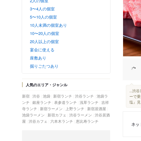
2人の個室
3〜4人の個室
5〜10人の個室
10人未満の個室あり
10〜20人の個室
20人以上の個室
宴会に使える
座敷あり
掘りごたつあり
人気のエリア・ジャンル
...
新宿
渋谷
池袋
新宿ランチ
渋谷ランチ
池袋ラ
ーで乗
塩』見
ンチ
銀座ランチ
表参道ランチ
浅草ランチ
吉祥
寺ランチ
新宿ラーメン
上野ランチ
新宿居酒屋
池袋ラーメン
新宿カフェ
渋谷ラーメン
渋谷居酒
屋
渋谷カフェ
六本木ランチ
恵比寿ランチ
ネッ