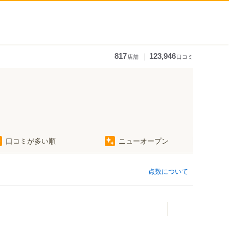
｜
817
123,946
店舗
口コミ
口コミが多い順
ニューオープン
点数について