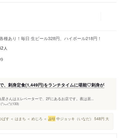
各種あり！毎日 生ビール328円、ハイボール218円！
人
42
99
、刺身定食(1,449円)をランチタイムに堪能♡刺身が
星さんはエレベーターで、2Fにあるお店です。夜は居...
*)(133)
つばす ＜ はまち ＜ めじろ ＜
ぶり
中ジョッキ（いなだ） 548円 大