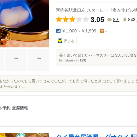
阿佐谷駅北口左 スターロード奧左側ビル
3.05
人
8
843
￥1,000～￥1,999
-
貯まる
長く続いて欲しいバーマスターはなんと83歳な
naborinrin(123)
by
時間もなかったのでして貰いませんでしたが、でも次に伺ったときにはして貰いましょう（笑
また伺います...
ト予約
空席情報
タイ屋台居酒屋 ダオタイ 