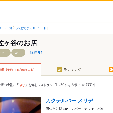
ワード一覧
ブではじまるキーワード
佐ヶ谷のお店
詳細条件
ヶ谷
ぶり
標準
ランキング
【予約・PR店舗優先順】
駅
谷駅
ぶり
お店の情報に「
」を含むレストラン
1
～
20
件を表示
／
全
277
件
カクテルバー メリデ
阿佐ケ谷駅 204m / バー、カフェ、バル