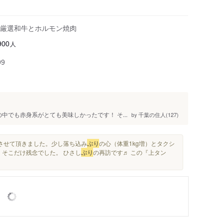
厳選和牛とホルモン焼肉
人
900
99
中でも赤身系がとても美味しかったです！ そ...
千葉の住人(127)
by
させて頂きました。少し落ち込み
ぶり
の心（体重1kg増）とタクシ
。そこだけ残念でした。 ひさし
ぶり
の再訪です♬ この『上タン