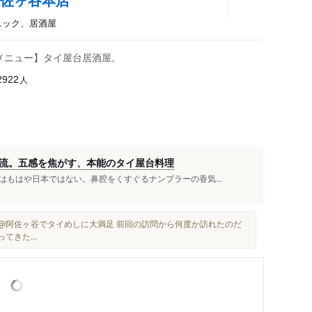
スニック、居酒屋
みメニュー】タイ屋台居酒屋。
人
2922
流。五感を焦がす、本能のタイ屋台料理
もはや日本ではない。鼻腔をくすぐるナンプラーの香気...
@阿佐ヶ谷でタイめしに大満足 前回の訪問から何度か訪れたのだ
てきた...