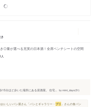
焼き
き◎量が選べる充実の日本酒！全席ベンチシートの空間
人
3
15分ほど歩いた場所にある居酒屋。 住宅...
mimi_dayo(51)
by
近所のおいしいパン屋さん「パンとギャラリー・
ブリ
」さんの食パン