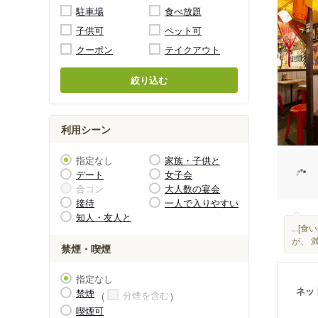
駐車場
食べ放題
子供可
ペット可
クーポン
テイクアウト
絞り込む
利用シーン
指定なし
家族・子供と
デート
女子会
合コン
大人数の宴会
接待
一人で入りやすい
知人・友人と
...[食
が、 
禁煙・喫煙
指定なし
ネッ
禁煙
分煙を含む
喫煙可