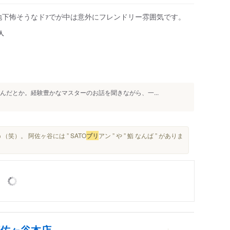
地下怖そうなドｧでが中は意外にフレンドリー雰囲気です。
人
んだとか。経験豊かなマスターのお話を聞きながら、一...
）。 阿佐ヶ谷には ” SATO
ブリ
アン ” や ” 鮨 なんば ” がありま
阿佐ヶ谷本店