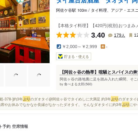
阿佐ケ谷駅 103m / タイ料理、アジア・エ
【本格タイ料理】【420円(税別)おつま
3.40
人
179
1
￥2,000～￥2,999
-
貯まる・使える
【阿佐ヶ谷の熱帯】喧騒とスパイスの奔
阿佐ヶ谷の路地裏に足を踏み入れた瞬間、そこは
食べまる太郎(560)
by
い処-378-]約3年
ぶり
のダオタイ@阿佐ヶ谷でタイめしに大満足 約3年
ぶり
のダオタイ
満席やお休みでなかなか良縁がなかったダオタイ。 そんなダオタイに約3年
ぶり
にやっ
ト予約
空席情報