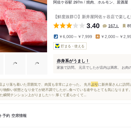
阿佐ケ谷駅 297m / 焼肉、ホルモン、居酒屋
【鮮度抜群◎】新井屋阿佐ヶ谷店で楽しむ
3.40
人
167
8
￥6,000～￥7,999
￥2,000～￥2,9
貯まる・使える
赤身系がうまし！
家族で訪問。 元旦でしたが店内は満席。 お肉の
渋谷店より落ち着いた雰囲気で、肉質も非常によかった。 先月
ぶり
に新井屋さんに訪問
り物酔い状態となり全てが絶不調でしたが...食べている途中もとても気になります
た瞬間テンション上がりました✨✨ 厚くて柔らかくて...
ト予約
空席情報