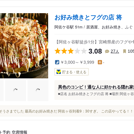
お好み焼きとフグの店 将
阿佐ケ谷駅 51m / 居酒屋、お好み焼き、ふぐ
【阿佐ヶ谷駅徒歩1分】宮崎県産のフグや
3.08
人
27
10
￥3,000～￥3,999
-
貯まる・使える
異色のコンビ！通な人に好かれる隠れ家
■店名 お好み焼きとフグの店 将 ■場所 阿佐ヶ谷駅 ■
ごちそうさまでした 最高のお好み焼きだ 阿佐ヶ谷到着9：30すぎ。 この店やってる！
ト予約
空席情報