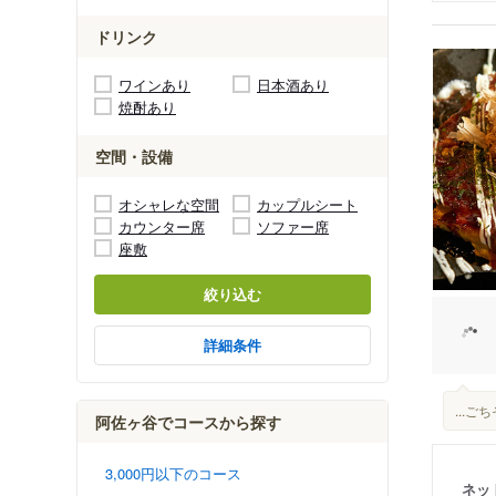
ドリンク
ワインあり
日本酒あり
焼酎あり
空間・設備
オシャレな空間
カップルシート
カウンター席
ソファー席
座敷
絞り込む
詳細条件
...
阿佐ヶ谷でコースから探す
3,000円以下のコース
ネッ