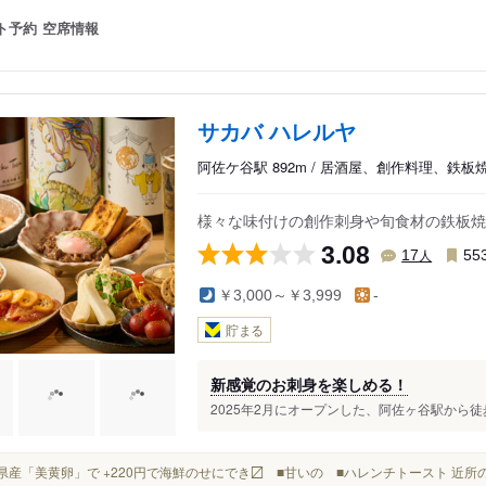
ト予約
空席情報
サカバ ハレルヤ
阿佐ケ谷駅 892m / 居酒屋、創作料理、鉄板
様々な味付けの創作刺身や旬食材の鉄板焼
3.08
人
17
55
￥3,000～￥3,999
-
貯まる
新感覚のお刺身を楽しめる！
2025年2月にオープンした、阿佐ヶ谷駅から徒歩
静岡県産「美黄卵」で +220円で海鮮のせにでき〼 ■甘いの ■ハレンチトースト 