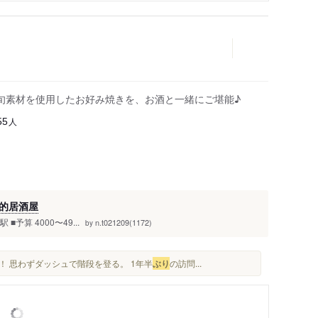
旬素材を使用したお好み焼きを、お酒と一緒にご堪能♪
人
55
的居酒屋
予算 4000〜49...
n.t021209(1172)
by
！！ 思わずダッシュで階段を登る。 1年半
ぶり
の訪問...