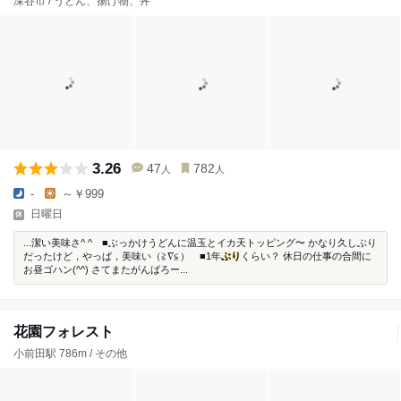
深谷市 / うどん、揚げ物、丼
3.26
47
782
人
人
-
～￥999
日曜日
...潔い美味さ^ ^ ■ぶっかけうどんに温玉とイカ天トッピング〜 かなり久しぶり
だったけど，やっぱ，美味い（≧∇≦） ■1年
ぶり
くらい？ 休日の仕事の合間に
お昼ゴハン(^^) さてまたがんばろー...
花園フォレスト
小前田駅 786m / その他