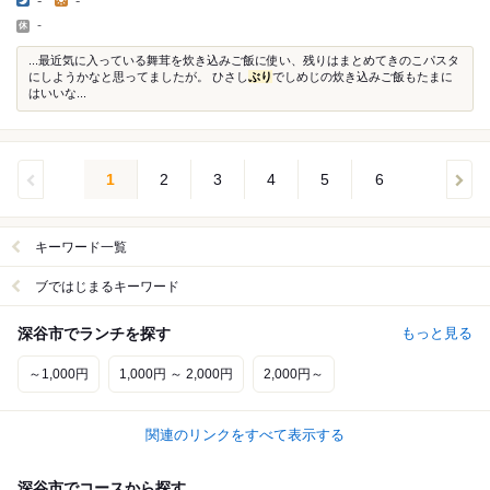
-
-
-
...最近気に入っている舞茸を炊き込みご飯に使い、残りはまとめてきのこパスタ
にしようかなと思ってましたが。 ひさし
ぶり
でしめじの炊き込みご飯もたまに
はいいな...
1
2
3
4
5
6
キーワード一覧
ブではじまるキーワード
深谷市でランチを探す
もっと見る
～1,000円
1,000円 ～ 2,000円
2,000円～
関連のリンクをすべて表示する
深谷市でコースから探す