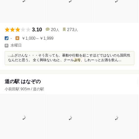
3.10
20
273
人
人
-
￥1,000～￥1,999
水曜日
...ふざけんな・・・そう言っても、暴動や行動を起こすほどではないのも国民性
なんだと思う。 全く興味ないねと、クール
ぶり
、しれーっとお酒を飲ん...
道の駅 はなぞの
小前田駅 905m / 道の駅