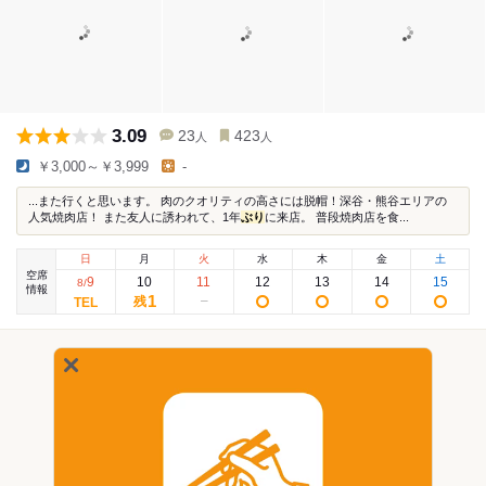
3.09
23
423
人
人
￥3,000～￥3,999
-
...また行くと思います。 肉のクオリティの高さには脱帽！深谷・熊谷エリアの
人気焼肉店！ また友人に誘われて、1年
ぶり
に来店。 普段焼肉店を食...
日
月
火
水
木
金
土
空席
9
10
11
12
13
14
15
8
/
情報
1
残