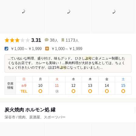
3.31
38
1173
人
人
￥1,000～￥1,999
￥1,000～￥1,999
...ていねいな料理、盛り付け。味もグッド。 ひさし
ぶり
に全メニュー制覇した
くなるお店です。 カレーも美味い！...豚肉料理が大好きな私としては、ちょく
ちょく行きたいのですが、ほぼ1年
ぶり
になってしまいました...
日
月
火
水
木
金
土
空席
9
10
11
12
13
14
15
8
/
情報
炭火焼肉 ホルモン処 縁
深谷市 / 焼肉、居酒屋、スポーツバー