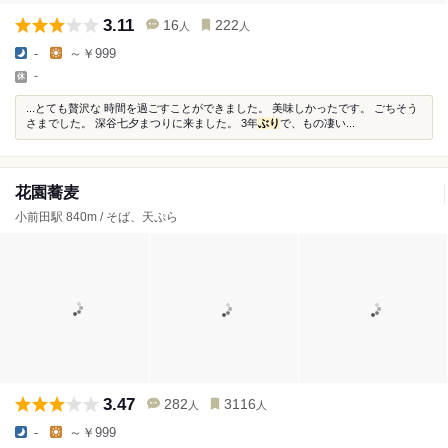
3.11
16
222
人
人
-
～￥999
-
...とても贅沢な 時間を過ごすことができました。 美味しかったです。 ごちそう
さまでした。 深谷七夕まつりに来ました。 3年
ぶり
で、もの凄い...
花園蕎麦
小前田駅 840m / そば、天ぷら
3.47
282
3116
人
人
-
～￥999