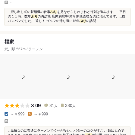
-
...押し出し式の製麺機の仕事
ぶり
を見ながらじわじわと行列は進みます。...平日
の１１時、数年
ぶり
の再訪店 店内満席率80％ 開店直後なのに混んでます。...腹
パンパンでした。 旨し！ ゴルフの帰り道に15年
ぶり
の訪問...
福家
武川駅 567m / ラーメン
3.09
31
380
人
人
～￥999
～￥999
-
...黒麺なのに普通にラーメンでくせがない。バターのコクがすごい 麺は太めで