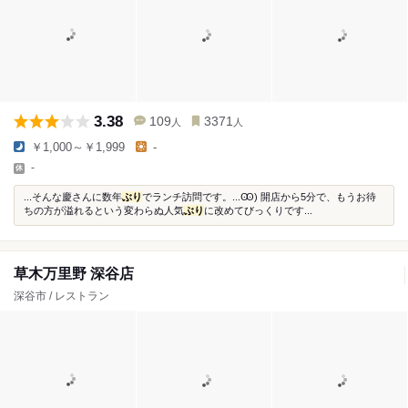
3.38
109
3371
人
人
￥1,000～￥1,999
-
-
...そんな慶さんに数年
ぶり
でランチ訪問です。...Ꙭ) 開店から5分で、もうお待
ちの方が溢れるという変わらぬ人気
ぶり
に改めてびっくりです...
草木万里野 深谷店
深谷市 / レストラン