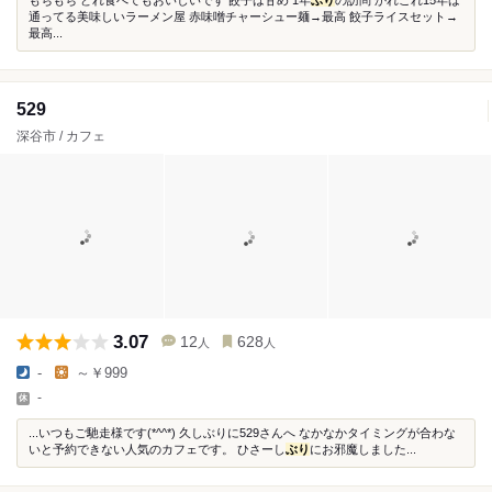
もちもち どれ食べてもおいしいです 餃子は甘め 1年
ぶり
の訪問 かれこれ15年は
通ってる美味しいラーメン屋 赤味噌チャーシュー麺→最高 餃子ライスセット→
最高...
529
深谷市 / カフェ
3.07
12
628
人
人
-
～￥999
-
...いつもご馳走様です(*^^*) 久しぶりに529さんへ なかなかタイミングが合わな
いと予約できない人気のカフェです。 ひさーし
ぶり
にお邪魔しました...