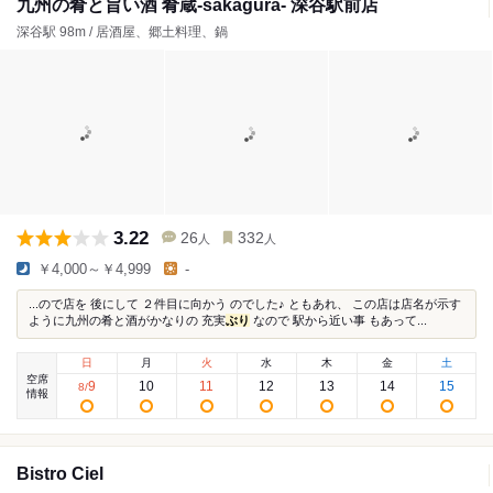
九州の肴と旨い酒 肴蔵-sakagura- 深谷駅前店
深谷駅 98m / 居酒屋、郷土料理、鍋
3.22
26
332
人
人
￥4,000～￥4,999
-
...ので店を 後にして ２件目に向かう のでした♪ ともあれ、 この店は店名が示す
ように九州の肴と酒がかなりの 充実
ぶり
なので 駅から近い事 もあって...
日
月
火
水
木
金
土
空席
9
10
11
12
13
14
15
8
/
情報
Bistro Ciel