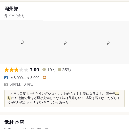
岡州郭
深谷市 / 焼肉
3.09
19
253
人
人
￥3,000～￥3,999
-
月曜日、火曜日
...本当に毎度ありがとうございます。これからもお世話になります。 三十年
ぶ
り
に！ 七輪で昔ほど煙が充満してなく味は美味しい！ 値段は高くなったがしょ
うがないのかぁ～！ ジンギスカンもあった！...
武村 本店