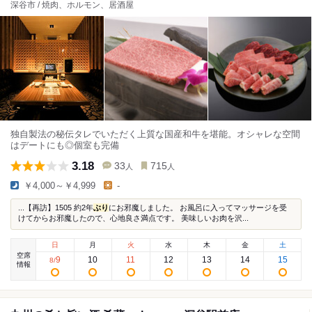
深谷市 / 焼肉、ホルモン、居酒屋
独自製法の秘伝タレでいただく上質な国産和牛を堪能。オシャレな空間
はデートにも◎個室も完備
3.18
33
715
人
人
￥4,000～￥4,999
-
...【再訪】1505 約2年
ぶり
にお邪魔しました。 お風呂に入ってマッサージを受
けてからお邪魔したので、心地良さ満点です。 美味しいお肉を沢...
日
月
火
水
木
金
土
空席
9
10
11
12
13
14
15
8
/
情報