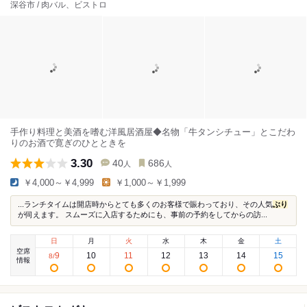
深谷市 / 肉バル、ビストロ
手作り料理と美酒を嗜む洋風居酒屋◆名物「牛タンシチュー」とこだわ
りのお酒で寛ぎのひとときを
3.30
40
686
人
人
￥4,000～￥4,999
￥1,000～￥1,999
...ランチタイムは開店時からとても多くのお客様で賑わっており、その人気
ぶり
が伺えます。 スムーズに入店するためにも、事前の予約をしてからの訪...
日
月
火
水
木
金
土
空席
9
10
11
12
13
14
15
8
/
情報