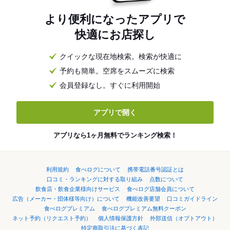
より便利になったアプリで
快適にお店探し
クイックな現在地検索。検索が快適に
予約も簡単。空席をスムーズに検索
会員登録なし。すぐに利用開始
アプリで開く
アプリなら1ヶ月無料でランキング検索！
利用規約
食べログについて
携帯電話番号認証とは
口コミ・ランキングに対する取り組み
点数について
飲食店・飲食企業様向けサービス
食べログ店舗会員について
広告（メーカー・団体様等向け）について
機能改善要望
口コミガイドライン
食べログプレミアム
食べログプレミアム無料クーポン
ネット予約（リクエスト予約）
個人情報保護方針
外部送信（オプトアウト）
特定商取引法に基づく表記