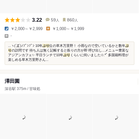
3.22
59
860
人
人
￥2,000～￥2,999
￥1,000～￥1,999
-
...ヽ(`Д´)ﾉﾌﾟﾝﾌﾟﾝ 10年
ぶり
位の草木万里野！ 小雨なので空いているかと数年
ぶ
り
の訪問です 待ち人は無く記帳すると係りの方が即 呼び出し...メニュー豊富な
アジアンカフェ✨ 平日ランチで10年
ぶり
くらいに伺いました✩.*˚ 多国籍料理が
楽しめる草木万里野さん...
澤田園
深谷駅 375m / 甘味処