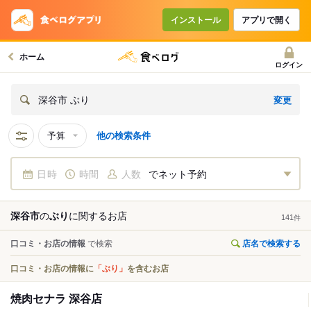
インストール
アプリで開く
ホーム
ログイン
変更
深谷市 ぶり
予算
他の検索条件
日時
時間
人数
でネット予約
深谷市
の
ぶり
に関する
お店
141
件
口コミ・お店の情報
で検索
店名で検索する
口コミ・お店の情報に
「ぶり」
を含むお店
焼肉セナラ 深谷店