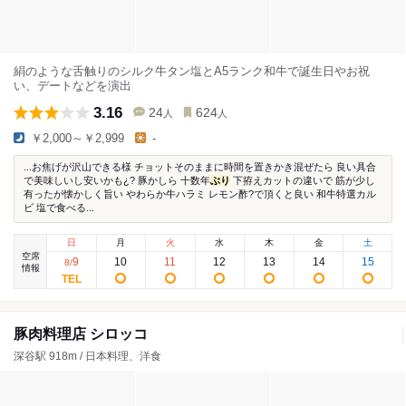
絹のような舌触りのシルク牛タン塩とA5ランク和牛で誕生日やお祝
い、デートなどを演出
3.16
24
624
人
人
￥2,000～￥2,999
-
...お焦げが沢山できる様 チョットそのままに時間を置きかき混ぜたら 良い具合
で美味しいし安いかも¿? 豚かしら 十数年
ぶり
下拵えカットの違いで 筋が少し
有ったが懐かしく旨い やわらか牛ハラミ レモン酢?で頂くと良い 和牛特選カル
ビ 塩で食べる...
日
月
火
水
木
金
土
空席
9
10
11
12
13
14
15
8
/
情報
豚肉料理店 シロッコ
深谷駅 918m / 日本料理、洋食