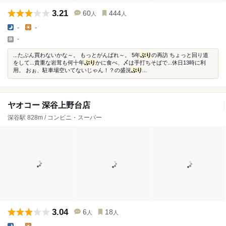
3.21
60
444
人
人
-
-
-
...たぶん買わないかな～。 もっとがんばれ～。 5年
ぶり
の再訪 ちょっと回り道
をして...貴重な岩茸も何十年
ぶり
かに食べ、〆は手打ちそばで...休日13時に利
用。 おぉ、駐車場空いてないじゃん！？の盛況
ぶり
...
ヤオコー 深谷上野台店
深谷駅 828m / コンビニ・スーパー
3.04
6
18
人
人