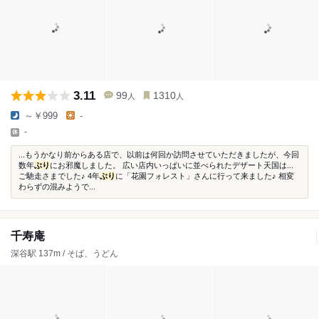
3.11
99
1310
人
人
～￥999
-
-
...もうかなり前からある店で、以前は何回か訪問させていただきましたが、今回
数年
ぶり
にお邪魔しました。 広い店内いっぱいに並べられたデザート天国は...
ご馳走さまでした♪ 4年
ぶり
に「花園フォレスト」さんに行って来ました♪ 相変
わらずの混みようで...
千寿庵
深谷駅 137m / そば、うどん