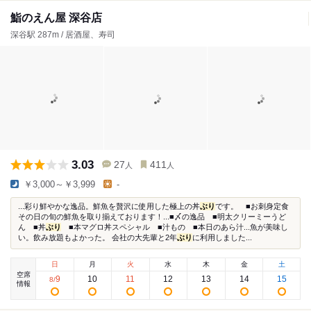
鮨のえん屋 深谷店
深谷駅 287m / 居酒屋、寿司
3.03
27
411
人
人
￥3,000～￥3,999
-
...彩り鮮やかな逸品。鮮魚を贅沢に使用した極上の丼
ぶり
です。 ■お刺身定食
その日の旬の鮮魚を取り揃えております！...■〆の逸品 ■明太クリーミーうど
ん ■丼
ぶり
■本マグロ丼スペシャル ■汁もの ■本日のあら汁...魚が美味し
い。飲み放題もよかった。 会社の大先輩と2年
ぶり
に利用しました...
日
月
火
水
木
金
土
空席
9
10
11
12
13
14
15
8
/
情報