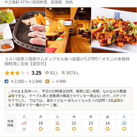
中之島駅 477m / 韓国料理、居酒屋、焼肉
コスパ抜群☆国産サムギョプサル食べ放題が3,278円！オモニの本格韓
国料理に舌鼓【貸切可】
3.25
62
3074
人
人
￥2,000～￥2,999
～￥999
...そのまま店内へー。 平日の12時過ぎ訪問。満席に近い状態。なかなかの繁盛
ぶり
ですな。 テーブル席と座敷席の構成でカウンター席はないので...ゴチソウ
サマでした。 ではでは。 超久々だなー めちゃくちゃ久々の訪問！2店
ぶり
か
も？ 開店すぐで一番のり〜 ご飯...
日
月
火
水
木
金
土
空席
9
10
11
12
13
14
15
8
/
情報