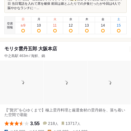
日 当日電話を入れて席を確保 前回は娘とふたりでの夕食だったが今回は4人で
賑やかなランチに‥...
日
月
火
水
木
金
土
空席
9
10
11
12
13
14
15
8
/
情報
モリタ雲丹五郎 大阪本店
中之島駅 463m / 海鮮、鍋
【"贅沢"を心ゆくまで】極上雲丹料理と厳選食材の雲丹鍋を、落ち着い
た空間で堪能
3.55
218
13717
人
人