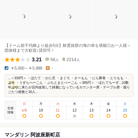
【ドーム前千代崎より徒歩5分】鮮度抜群の海の幸を堪能◎お一人様～
団体様まで大歓迎♪貸切可！
3.21
56
2214
人
人
￥5,000～￥5,999
-
...＜330円＞ ・ほたて ・かに爪 ・まぐろ ・さーもん ・にら豚巻 ・とりもも ・
ぶり
・うずらべーこん ・ぷちとまとべーこん ＜385円＞ ・ほたてちーず...10数
年
ぶり
に来たが店内改装して綺麗になっているカウンター席・テーブル席・掘り
ごたつ座敷と30人...
日
月
火
水
木
金
土
空席
9
10
11
12
13
14
15
8
/
情報
マンダリン 阿波座新町店