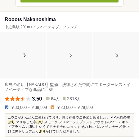
Rooots Nakanoshima
中之島駅 291m / イノベーティブ、フレンチ
広島の名店【NAKADO】監修。洗練された空間にてボーダーレス・イ
ノベーティブな逸品に舌鼓
3.50
64
2618
人
人
￥30,000～￥39,999
￥20,000～￥29,999
...ウニがふんだんに使われており、思う存分ウニを楽しめました。 ✔︎✔︎氷見の寒
ぶり
マリネした寒
ぶり
スモーク フロマージュブランド アボカドのソース キャ
ビアライム お花...甘いくてモチモチのニョッキ その上にパルメザンチーズ 仕上
げに黒トリュフたっ
ぶり
かけていただきました...