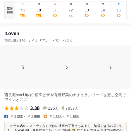
日
月
火
水
木
金
土
空席
9
10
11
12
13
14
15
8
/
情報
it.oven
西長堀駅 246m / イタリアン、ピザ、パスタ
西長堀hotel it内◇薪窯ピザや有機野菜のナチュラルフードを癒し空間で
ワインと共に
3.38
125
7837
人
人
￥3,000～￥3,999
￥1,000～￥1,999
...ホテル内のレストランならではの接客の丁寧さもあるし、納得できるお店でし
た。 GW.4日目‥西長堀ホテルランチ 2年半
ぶり
にこちらのお店 連休の合間の平