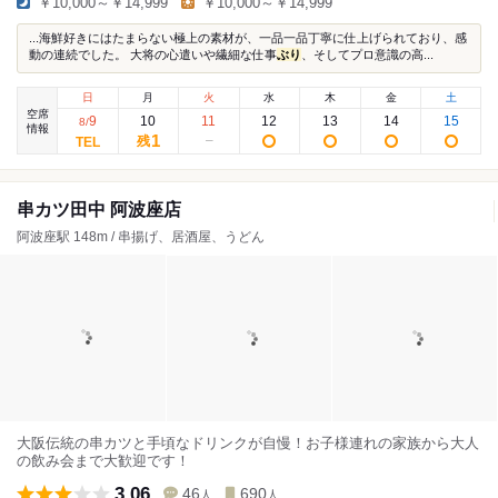
￥10,000～￥14,999
￥10,000～￥14,999
...海鮮好きにはたまらない極上の素材が、一品一品丁寧に仕上げられており、感
動の連続でした。 大将の心遣いや繊細な仕事
ぶり
、そしてプロ意識の高...
日
月
火
水
木
金
土
空席
9
10
11
12
13
14
15
8
/
情報
1
残
串カツ田中 阿波座店
阿波座駅 148m / 串揚げ、居酒屋、うどん
大阪伝統の串カツと手頃なドリンクが自慢！お子様連れの家族から大人
の飲み会まで大歓迎です！
3.06
46
690
人
人