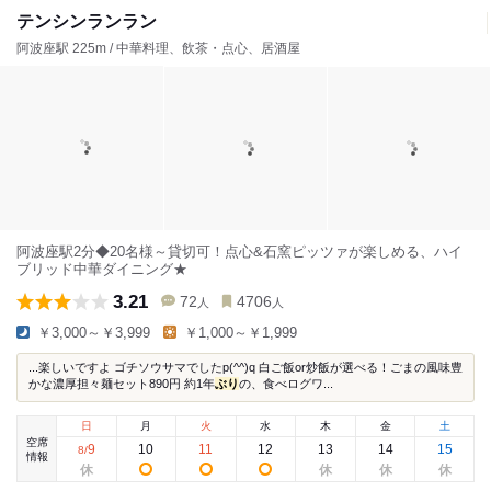
テンシンランラン
阿波座駅 225m / 中華料理、飲茶・点心、居酒屋
阿波座駅2分◆20名様～貸切可！点心&石窯ピッツァが楽しめる、ハイ
ブリッド中華ダイニング★
3.21
72
4706
人
人
￥3,000～￥3,999
￥1,000～￥1,999
...楽しいですよ ゴチソウサマでしたp(^^)q 白ご飯or炒飯が選べる！ごまの風味豊
かな濃厚担々麺セット890円 約1年
ぶり
の、食べログワ...
日
月
火
水
木
金
土
空席
9
10
11
12
13
14
15
8
/
情報