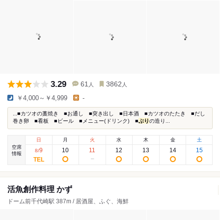
3.29
61
3862
人
人
￥4,000～￥4,999
-
...■カツオの藁焼き ■お通し ■突き出し ■日本酒 ■カツオのたたき ■だし
巻き卵 ■看板 ■ビール ■メニュー(ドリンク) ■
ぶり
の造り...
日
月
火
水
木
金
土
空席
9
10
11
12
13
14
15
8
/
情報
活魚創作料理 かず
ドーム前千代崎駅 387m / 居酒屋、ふぐ、海鮮