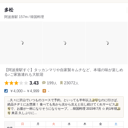
多松
阿波座駅 157m / 韓国料理
【阿波座駅すぐ】タッカンマリや自家製キムチなど、本場の味が楽しめ
る♪ご家族連れも大歓迎
3.43
199
23072
人
人
￥4,000～￥4,999
-
...久々に沢山でいつものコースで予約。といっても半年以上
ぶり
なのに行けば、
絶品チヂミにお惣菜！ 食べても先から次から次えと出し続けてくれサービス
ぶ
り
で、お腹が一杯になりそうになりセーブ。...韓国料理 2015年7月 ☆ 約1年弱
ぶ
り
来店 久しぶりに...
日
月
火
水
木
金
土