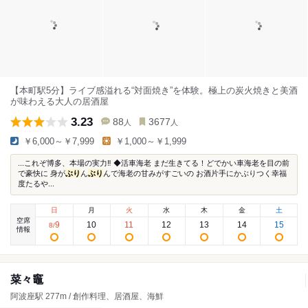
【本町駅5分】ライブ感溢れる“対面焼き”を体験。極上の炭火焼きと美酒
が味わえる大人の居酒屋
3.23
88
3677
人
人
￥6,000～￥7,999
￥1,000～￥1,999
...これぞ博多、本場の実力‼️ ◆活車海老 まだ生きてる！どでかい車海老を目の前
で豪快に 身が
ぶり
ん
ぶり
んで海老の甘みがすごいの お酒片手にかぶりつく幸福
度たるや...
日
月
火
水
木
金
土
空席
9
10
11
12
13
14
15
8
/
情報
菜々竈
阿波座駅 277m / 創作料理、居酒屋、海鮮