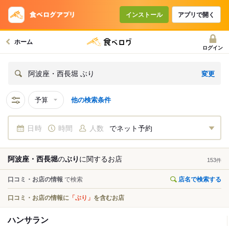
インストール
アプリで開く
ホーム
ログイン
変更
阿波座・西長堀 ぶり
予算
他の検索条件
日時
時間
人数
でネット予約
阿波座・西長堀
の
ぶり
に関する
お店
153
件
口コミ・お店の情報
で検索
店名で検索する
口コミ・お店の情報に
「ぶり」
を含むお店
ハンサラン