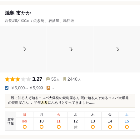
焼鳥 市たか
西長堀駅 351m / 焼き鳥、居酒屋、鳥料理
3.27
55
2440
人
人
￥5,000～￥5,999
-
...既に知る人ぞ知るコスパ大爆発の焼鳥屋さん 既に知る人ぞ知るコスパ大爆発
の焼鳥屋さん ． 半年
ぶり
にふらりとやってきました......
日
月
火
水
木
金
土
空席
9
10
11
12
13
14
15
8
/
情報