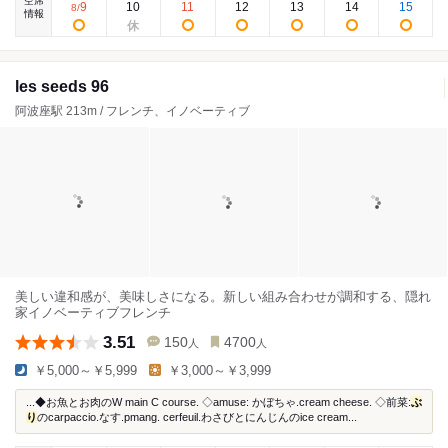
空席
9
10
11
12
13
14
15
8
/
情報
les seeds 96
阿波座駅 213m / フレンチ、イノベーティブ
美しい違和感が、美味しさになる。新しい組み合わせが調和する、隠れ
家イノベーティブフレンチ
3.51
150
4700
人
人
￥5,000～￥5,999
￥3,000～￥3,999
...◆お魚とお肉のW main C course. ◇amuse: かぼちゃ.cream cheese. ◇前菜:
ぶ
り
のcarpaccio.なす.pmang. cerfeuil.わさびとにんじんのice cream...