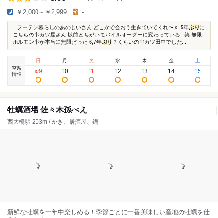
￥2,000～￥2,999
-
...フーテン暮らしのあのじいさん どこかで会おう生きていてくれ〜♬ 5年
ぶり
に
こちらの串カツ屋さん 以前とちがいモバイルオーダーに変わっている...笑 無限
ホルモン串が本当に無限だった 6,7年
ぶり
？くらいの串カツ田中でした...
日
月
火
水
木
金
土
空席
9
10
11
12
13
14
15
8
/
情報
牡蠣酒場 佐々木孫べえ
西大橋駅 203m / かき、居酒屋、鍋
新鮮な牡蠣を一年中楽しめる！季節ごとに一番美味しい産地の牡蠣を仕