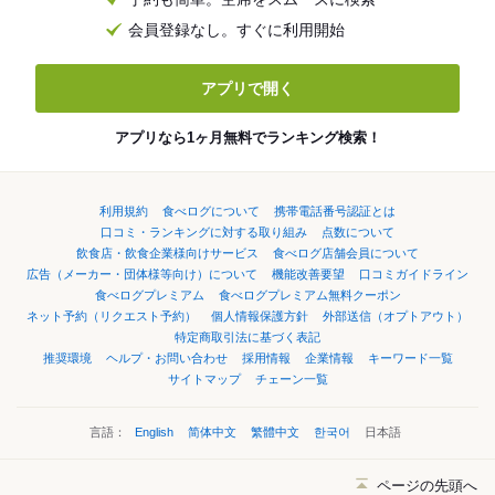
会員登録なし。すぐに利用開始
アプリで開く
アプリなら1ヶ月無料でランキング検索！
利用規約
食べログについて
携帯電話番号認証とは
口コミ・ランキングに対する取り組み
点数について
飲食店・飲食企業様向けサービス
食べログ店舗会員について
広告（メーカー・団体様等向け）について
機能改善要望
口コミガイドライン
食べログプレミアム
食べログプレミアム無料クーポン
ネット予約（リクエスト予約）
個人情報保護方針
外部送信（オプトアウト）
特定商取引法に基づく表記
推奨環境
ヘルプ・お問い合わせ
採用情報
企業情報
キーワード一覧
サイトマップ
チェーン一覧
言語：
English
简体中文
繁體中文
한국어
日本語
ページの先頭へ