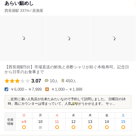
あらい鮨めし
西長堀駅 337m / 居酒屋
【西長堀駅5分】市場直送の鮮魚と赤酢シャリが紡ぐ本格寿司。記念日
から日常のお食事まで
3.07
10
450
人
人
￥6,000～￥7,999
￥1,000～￥1,999
...近所に凄い人気店が出来たみたいなので予約して訪問しました。 日曜日の18
時、既にカウンターは埋まっていて、人気
ぶり
がうかがえます。 サッ...
日
月
火
水
木
金
土
空席
9
10
11
12
13
14
15
8
/
情報