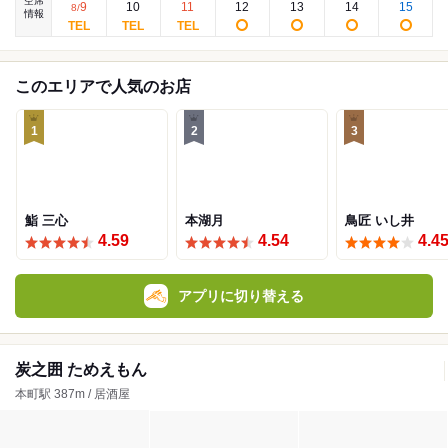
空席
9
10
11
12
13
14
15
8
/
情報
このエリアで人気のお店
1
2
3
鮨 三心
本湖月
鳥匠 いし井
4.59
4.54
4.4
アプリに切り替える
炭之囲 ためえもん
本町駅 387m / 居酒屋