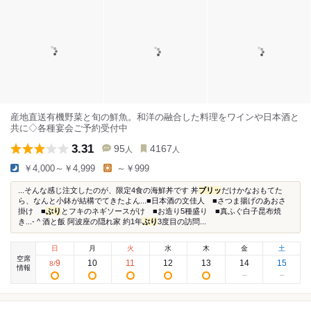
産地直送有機野菜と旬の鮮魚。和洋の融合した料理をワインや日本酒と
共に◇各種宴会ご予約受付中
3.31
95
4167
人
人
￥4,000～￥4,999
～￥999
...そんな感じ注文したのが、限定4食の海鮮丼です 丼
ブリッ
だけかなおもてた
ら、なんと小鉢が結構でてきたよん...■日本酒の文佳人 ■さつま揚げのあおさ
掛け ■
ぶり
とフキのネギソースがけ ■お造り5種盛り ■真ふぐ白子昆布焼
き...- ^ 酒と飯 阿波座の隠れ家 約1年
ぶり
3度目の訪問...
日
月
火
水
木
金
土
空席
9
10
11
12
13
14
15
8
/
情報