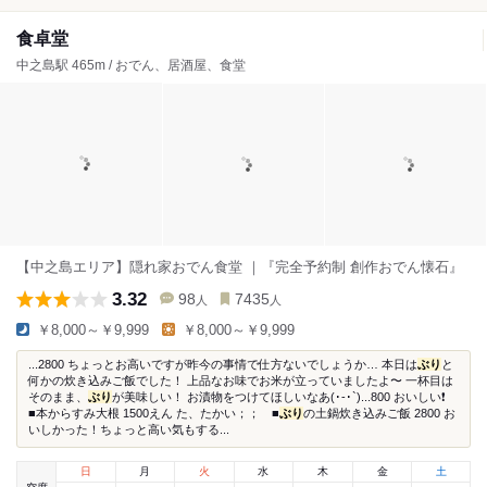
食卓堂
中之島駅 465m / おでん、居酒屋、食堂
【中之島エリア】隠れ家おでん食堂 ｜『完全予約制 創作おでん懐石』
3.32
98
7435
人
人
￥8,000～￥9,999
￥8,000～￥9,999
...2800 ちょっとお高いですが昨今の事情で仕方ないでしょうか… 本日は
ぶり
と
何かの炊き込みご飯でした！ 上品なお味でお米が立っていましたよ〜 一杯目は
そのまま、
ぶり
が美味しい！ お漬物をつけてほしいなあ(･-･`)...800 おいしい❗️
■本からすみ大根 1500えん た、たかい；； ■
ぶり
の土鍋炊き込みご飯 2800 お
いしかった！ちょっと高い気もする...
日
月
火
水
木
金
土