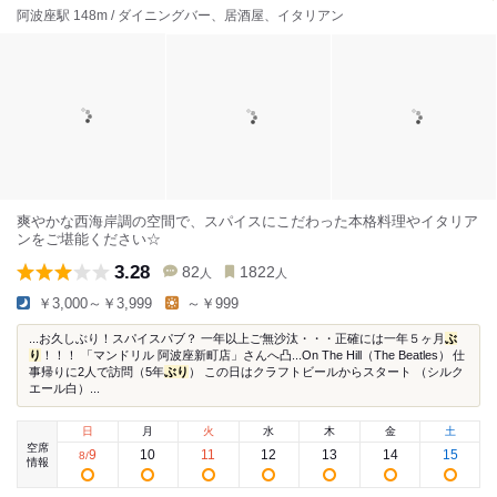
阿波座駅 148m / ダイニングバー、居酒屋、イタリアン
爽やかな西海岸調の空間で、スパイスにこだわった本格料理やイタリア
ンをご堪能ください☆
3.28
82
1822
人
人
￥3,000～￥3,999
～￥999
...お久しぶり！スパイスパブ？ 一年以上ご無沙汰・・・正確には一年５ヶ月
ぶ
り
！！！ 「マンドリル 阿波座新町店」さんへ凸...On The Hill（The Beatles） 仕
事帰りに2人で訪問（5年
ぶり
） この日はクラフトビールからスタート （シルク
エール白）...
日
月
火
水
木
金
土
空席
9
10
11
12
13
14
15
8
/
情報