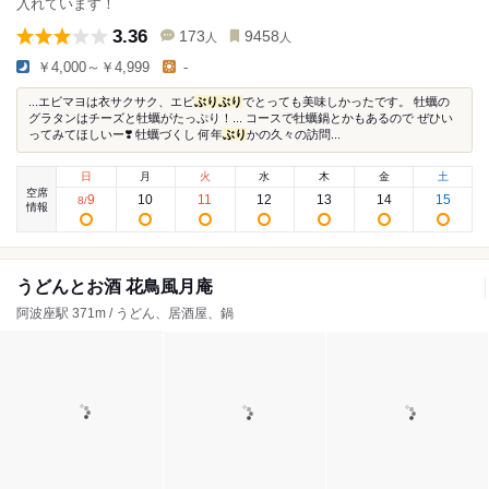
入れています！
3.36
173
9458
人
人
￥4,000～￥4,999
-
...エビマヨは衣サクサク、エビ
ぶり
ぶり
でとっても美味しかったです。 牡蠣の
グラタンはチーズと牡蠣がたっぷり！...⁡ コースで牡蠣鍋とかもあるので ぜひい
ってみてほしいー❣️ 牡蠣づくし 何年
ぶり
かの久々の訪問...
日
月
火
水
木
金
土
空席
9
10
11
12
13
14
15
8
/
情報
うどんとお酒 花鳥風月庵
阿波座駅 371m / うどん、居酒屋、鍋