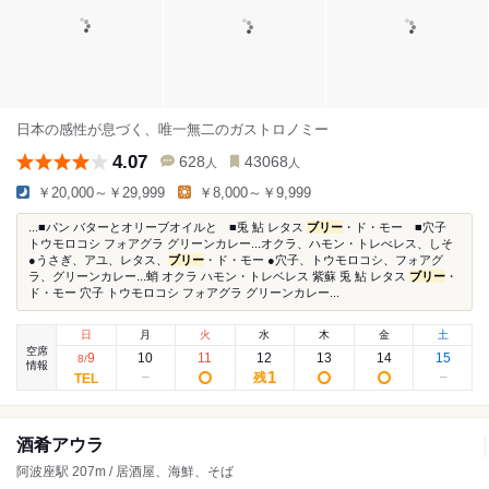
日本の感性が息づく、唯一無二のガストロノミー
4.07
628
43068
人
人
￥20,000～￥29,999
￥8,000～￥9,999
...■パン バターとオリーブオイルと ■兎 鮎 レタス
ブリー
・ド・モー ■穴子
トウモロコシ フォアグラ グリーンカレー...オクラ、ハモン・トレべレス、しそ
●うさぎ、アユ、レタス、
ブリー
・ド・モー ●穴子、トウモロコシ、フォアグ
ラ、グリーンカレー...蛸 オクラ ハモン・トレベレス 紫蘇 兎 鮎 レタス
ブリー
・
ド・モー 穴子 トウモロコシ フォアグラ グリーンカレー...
日
月
火
水
木
金
土
空席
9
10
11
12
13
14
15
8
/
情報
1
残
酒肴アウラ
阿波座駅 207m / 居酒屋、海鮮、そば