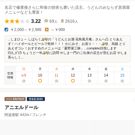
名店で修業後さらに和食の技術も磨いた店主。うどんのみならず居酒屋
メニューなども豊富！
3.22
69
2616
人
人
￥2,000～￥2,999
～￥999
...しまひょ～ しばらく
ぶり
の「うどんとお酒 花鳥風月庵」さんへ凸 とりあえ
ず！ハイボールとビールで乾杯！！！ かにみそ、お造り・・・
ぶり
、烏賊 とり
あえずコレ！おすすめのメニューは「夏野菜三昧」...complete目指します
ᕦ(ò_óˇ)ᕤ ちょうど一年
ぶり
に訪問 やしま一門のご出身の店主が営むお店 やしま
系らしく...
日
月
火
水
木
金
土
空席
9
10
11
12
13
14
15
8
/
情報
アニエルドール
阿波座駅 442m / フレンチ