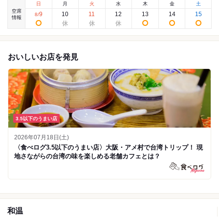
日
月
火
水
木
金
土
空席
9
10
11
12
13
14
15
8
/
情報
おいしいお店を発見
3.5以下のうまい店
2026年07月18日(土)
〈食べログ3.5以下のうまい店〉大阪・アメ村で台湾トリップ！ 現
地さながらの台湾の味を楽しめる老舗カフェとは？
和温