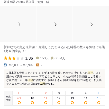
阿波座駅 248m / 居酒屋、海鮮、鍋
新鮮な旬の魚と京野菜！厳選しこだわりぬいた料理の数々を気軽に堪能
♪完全個室あり！
3.36
150
6054
人
人
￥3,000～￥3,999
-
...日本酒も豊富にそろえてる まずはお造り盛り合わせに 少し炙った
ぶり
、よく
脂のって美味ーーーーーー アワビもこりこり...小ぬか雨降る御堂筋 こころ変り
な夜の雨〜♫ 一年
ぶり
に訪問する【和温】さん 阿波座駅を北に3分ほど...初入店
でメニューに惚れる店は1年
ぶり
かな❣️...
日
月
火
水
木
金
土
空席
9
10
11
12
13
14
15
8
/
情報