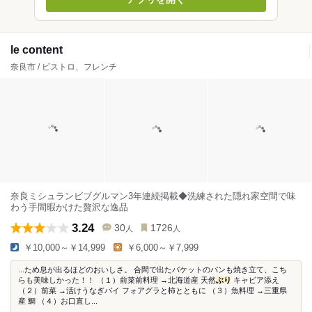
le content
奈良市 / ビストロ、フレンチ
奈良ミシュランビブグルマン3年連続掲載◆洗練された隠れ家空間で味
わう手間暇かけた贅沢な逸品
3.24
30
1726
人
人
￥10,000～￥14,999
￥6,000～￥7,999
...ため息が出るほどのおいしさ。 合間で出たバケットのパンも焼き立て、こち
らも美味しかった！！ （１）前菜前料理 →北海道産 天然
ぶり
キャビア添え
（２）前菜 →活けうなぎパイ フォアグラと柿とともに （３）魚料理 →三重県
産 鯛 （４）お口直し...