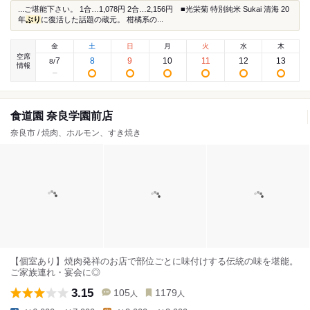
...ご堪能下さい。 1合…1,078円 2合…2,156円 ■光栄菊 特別純米 Sukai 清海 20
年
ぶり
に復活した話題の蔵元。 柑橘系の...
金
土
日
月
火
水
木
空席
7
8
9
10
11
12
13
8
/
情報
食道園 奈良学園前店
奈良市 / 焼肉、ホルモン、すき焼き
【個室あり】焼肉発祥のお店で部位ごとに味付けする伝統の味を堪能。
ご家族連れ・宴会に◎
3.15
105
1179
人
人