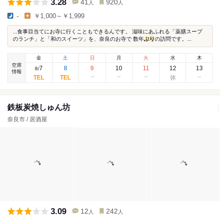
3.28
41
920
人
人
-
￥1,000～￥1,999
...食事目当てにお寺に行くこともできるんです。 滋味にあふれる「薬膳スープ
のランチ」と「和のスイーツ」を、奈良のお寺で 数年
ぶり
の訪問です。...
金
土
日
月
火
水
木
空席
7
8
9
10
11
12
13
8
/
情報
鉄板炭焼しゅん坊
奈良市 / 居酒屋
3.09
12
242
人
人