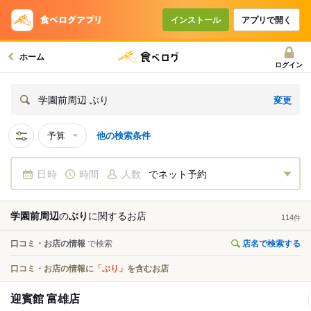
インストール
アプリで開く
ホーム
ログイン
変更
学園前周辺 ぶり
予算
他の検索条件
日時
時間
人数
でネット予約
学園前周辺
の
ぶり
に関する
お店
114
件
口コミ・お店の情報
で検索
店名で検索する
口コミ・お店の情報に
「ぶり」
を含むお店
迎賓館 富雄店