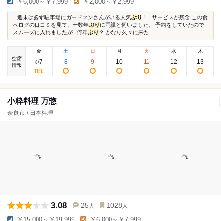
￥6,000～￥7,999
￥2,000～￥2,999
...週末は必ず駐車場にガードマンさんがいる人気
ぶり
！...サービスが残念 この食
べログの口コミを見て、十数年
ぶり
に両親と伺いました。 予約をしていたので
スムーズに入れましたが...何年
ぶり
？ かなり久々に来た...
金
土
日
月
火
水
木
空席
7
8
9
10
11
12
13
8
/
情報
小粋料理 万惣
奈良市 / 日本料理
3.08
25
1028
人
人
￥15,000～￥19,999
￥6,000～￥7,999