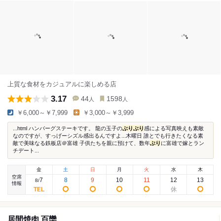
上質な食材をカジュアルに楽しめる店
3.17
44
1598
人
人
￥6,000～￥7,999
￥3,000～￥3,999
...html ハンバーグステーキです。 龍の玉子の
ぶり
ぶり
感による写真映えも素敵
なのですが、すっげーシズル感出るんですよ...木曜日 誰とでも行きたくなる素
敵で美味なる鉄板店＠富雄 子供たちを親に預けて、数年
ぶり
に富雄で嫁とラン
チデート...
金
土
日
月
火
水
木
空席
7
8
9
10
11
12
13
8
/
情報
居間焼肉 百欒