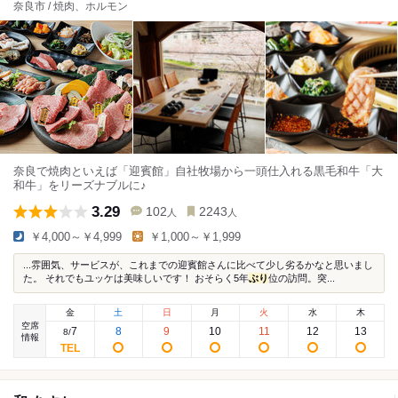
奈良市 / 焼肉、ホルモン
奈良で焼肉といえば「迎賓館」自社牧場から一頭仕入れる黒毛和牛「大
和牛」をリーズナブルに♪
3.29
102
2243
人
人
￥4,000～￥4,999
￥1,000～￥1,999
...雰囲気、サービスが、これまでの迎賓館さんに比べて少し劣るかなと思いまし
た。 それでもユッケは美味しいです！ おそらく5年
ぶり
位の訪問。突...
金
土
日
月
火
水
木
空席
7
8
9
10
11
12
13
8
/
情報