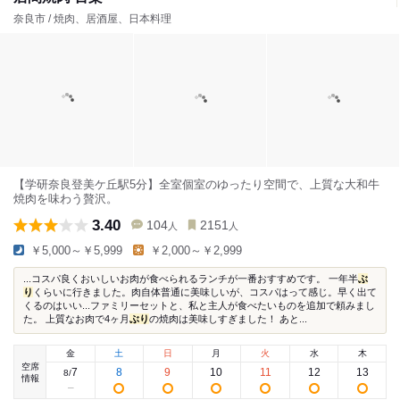
奈良市 / 焼肉、居酒屋、日本料理
【学研奈良登美ケ丘駅5分】全室個室のゆったり空間で、上質な大和牛
焼肉を味わう贅沢。
3.40
104
2151
人
人
￥5,000～￥5,999
￥2,000～￥2,999
...コスパ良くおいしいお肉が食べられるランチが一番おすすめです。 一年半
ぶ
り
くらいに行きました。肉自体普通に美味しいが、コスパはって感じ。早く出て
くるのはいい...ファミリーセットと、私と主人が食べたいものを追加で頼みまし
た。 上質なお肉で4ヶ月
ぶり
の焼肉は美味しすぎました！ あと...
金
土
日
月
火
水
木
空席
7
8
9
10
11
12
13
8
/
情報