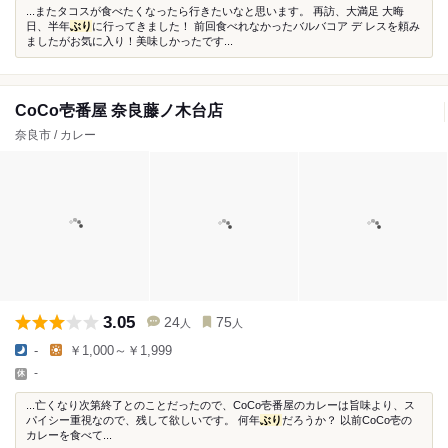
...またタコスが食べたくなったら行きたいなと思います。 再訪、大満足 大晦
日、半年
ぶり
に行ってきました！ 前回食べれなかったバルバコア デ レスを頼み
ましたがお気に入り！美味しかったです...
CoCo壱番屋 奈良藤ノ木台店
奈良市 / カレー
3.05
24
75
人
人
-
￥1,000～￥1,999
-
...亡くなり次第終了とのことだったので、CoCo壱番屋のカレーは旨味より、ス
パイシー重視なので、残して欲しいです。 何年
ぶり
だろうか？ 以前CoCo壱の
カレーを食べて...