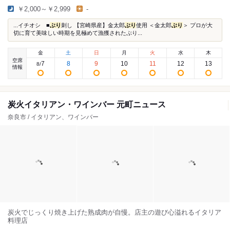
￥2,000～￥2,999
-
...イチオシ ■
ぶり
刺し 【宮崎県産】金太郎
ぶり
使用 ＜金太郎
ぶり
＞ プロが大
切に育て美味しい時期を見極めて漁獲されたぶり...
金
土
日
月
火
水
木
空席
7
8
9
10
11
12
13
8
/
情報
炭火イタリアン・ワインバー 元町ニュース
奈良市 / イタリアン、ワインバー
炭火でじっくり焼き上げた熟成肉が自慢。店主の遊び心溢れるイタリア
料理店