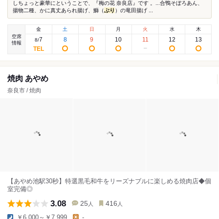
しちょっと豪華にということで、『梅の花 奈良店』です 。...合鴨そぼろあん、
揚物二種、かに真丈あられ揚げ、鰤（
ぶり
）の竜田揚げ ...
金
土
日
月
火
水
木
空席
7
8
9
10
11
12
13
8
/
情報
焼肉 あやめ
奈良市 / 焼肉
【あやめ池駅30秒】特選黒毛和牛をリーズナブルに楽しめる焼肉店◆個
室完備◎
3.08
25
416
人
人
￥6,000～￥7,999
-