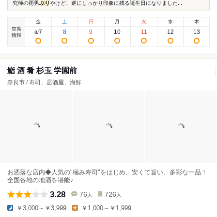
究極の雨男
ぶり
やけど、逆にしっかり印象に残る誕生日になりました...
金
土
日
月
火
水
木
空席
7
8
9
10
11
12
13
8
/
情報
鮨 酒 肴 杉玉 学園前
奈良市 / 寿司、居酒屋、海鮮
お洒落な店内◆人気の"極み寿司"をはじめ、安くて旨い、多彩な一品！
全国各地の地酒を堪能♪
3.28
76
726
人
人
￥3,000～￥3,999
￥1,000～￥1,999