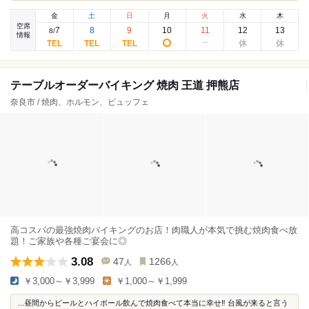
金
土
日
月
火
水
木
空席
7
8
9
10
11
12
13
8
/
情報
テーブルオーダーバイキング 焼肉 王道 押熊店
奈良市 / 焼肉、ホルモン、ビュッフェ
高コスパの最強焼肉バイキングのお店！肉職人が本気で挑む焼肉食べ放
題！ご家族や各種ご宴会に◎
3.08
47
1266
人
人
￥3,000～￥3,999
￥1,000～￥1,999
...昼間からビールとハイボール飲んで焼肉食べて本当に幸せ‼︎ 台風が来ると言う