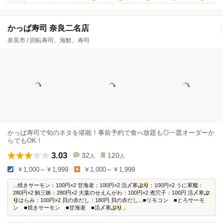
かっぱ寿司 奈良二名店
奈良市 / 回転寿司、海鮮、寿司
かっぱ寿司で旬のネタを堪能！事前予約で食べ放題も◎一皿オーダーか
らでもOK！
3.03
32
120
人
人
￥1,000～￥1,999
￥1,000～￥1,999
...焼きサーモン：100円×2 甘海老：100円×2 活〆寒
ぶり
：100円×2 うに軍艦：
280円×2 鮪三昧：280円×2 大葉のせえんがわ：100円×2 煮穴子：100円 活〆寒
ぶ
り
はらみ：100円×2 貝の赤だし：180円 貝の赤だし...■リモコン ■とろサーモ
ン ■焼きサーモン ■甘海老 ■活〆寒
ぶり
...