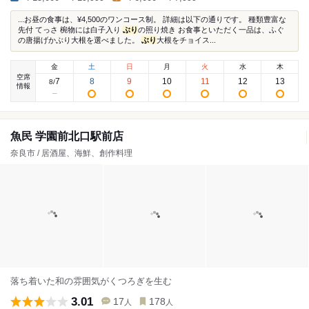
...お昼の食事は、¥4,500のワンコース制。 詳細は以下の通りです。 種類豊富な
先付 てっさ 椀物には白子入り
ぶり
の照り焼き お食事といただく一品は、ふぐ
の唐揚げかぶり大根を選べました。
ぶり
大根をチョイス...
金
土
日
月
火
水
木
空席
7
8
9
10
11
12
13
8
/
情報
魚民 学園前北口駅前店
奈良市 / 居酒屋、海鮮、創作料理
落ち着いた和の雰囲気がくつろぎを生む
3.01
17
178
人
人