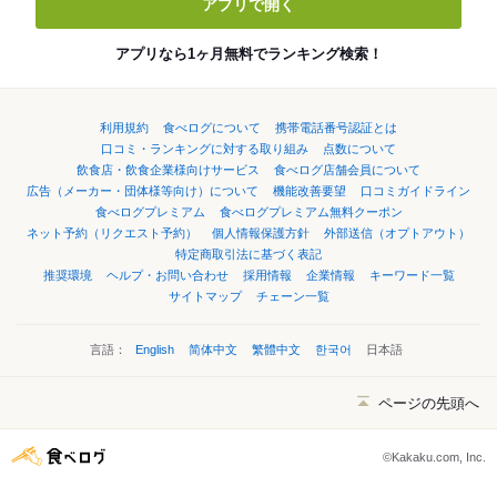
アプリで開く
アプリなら1ヶ月無料でランキング検索！
利用規約
食べログについて
携帯電話番号認証とは
口コミ・ランキングに対する取り組み
点数について
飲食店・飲食企業様向けサービス
食べログ店舗会員について
広告（メーカー・団体様等向け）について
機能改善要望
口コミガイドライン
食べログプレミアム
食べログプレミアム無料クーポン
ネット予約（リクエスト予約）
個人情報保護方針
外部送信（オプトアウト）
特定商取引法に基づく表記
推奨環境
ヘルプ・お問い合わせ
採用情報
企業情報
キーワード一覧
サイトマップ
チェーン一覧
言語：
English
简体中文
繁體中文
한국어
日本語
ページの先頭へ
©Kakaku.com, Inc.