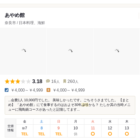
あやめ館
奈良市 / 日本料理、海鮮
3.18
16
260
人
人
￥4,000～￥4,999
￥4,000～￥4,999
...会費1人 10,000円でした。 美味しかったです。ごちそうさまでした。 【まと
め】 「あやめ館」にて食事するのはおよそ30年
ぶり
かも？ たしか其の当時メニ
ューに飛鳥鍋コースがあったと記憶してます...
金
土
日
月
火
水
木
空席
7
8
9
10
11
12
13
8
/
情報