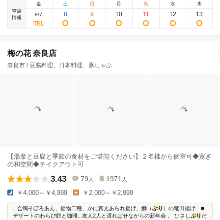
金
土
日
月
火
水
木
空席
7
8
9
10
11
12
13
8
/
情報
梅の花 奈良店
奈良市 / 豆腐料理、日本料理、豚しゃぶ
【湯葉と豆腐と季節の食材をご堪能ください】２名様から個室可◆寛ぎ
の和空間◆テイクアウト可
3.43
79
1971
人
人
￥4,000～￥4,999
￥2,000～￥2,999
...合鴨そぼろあん、揚物二種、かに真丈あられ揚げ、鰤（
ぶり
）の竜田揚げ ■
デザートのわらび餅と珈琲...友人2人と遅ればせながらの新年会 。 ひさし
ぶり
だ