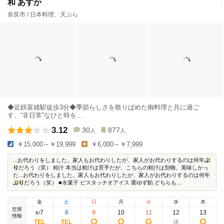
和 あすか
奈良市 / 日本料理、天ぷら
◆近鉄富雄駅徒歩3分◆季節らしさを散りばめた御料理と共に過ご
す、“非日常”なひと時を…
3.12
30
877
人
人
￥15,000～￥19,999
￥6,000～￥7,999
...お代わりをしました。家人もお代わりしたが、家人がお代わりするのは何年
ぶ
り
だろう（笑） 粕汁 本当は粕汁は苦手だが、こちらの粕汁は別物。美味しかっ
た...お代わりをしました。家人もお代わりしたが、家人がお代わりするのは何年
ぶり
だろう（笑） ■水菓子 ピスタッチオアイス 栗ゆず餡 どちらも...
金
土
日
月
火
水
木
空席
7
8
9
10
11
12
13
8
/
情報