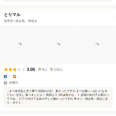
とりマル
奈良市 / 焼き鳥、串焼き
3.05
6
115
人
人
-
-
水曜日
...ま〜本日迄と言う事で 品切れのが、多かったですが ま〜お腹いっぱいになる
ぐらい 注文し 食べましたよ！ 前回より 1年
ぶり
かな…？ 店員の女の子も変わっ
ててね… ピアス付けてる女の子じゃ無かったですわ 串カツ・焼き鳥・焼おにぎ
り・ポテト...