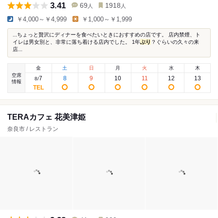
3.41
69
1918
人
人
￥4,000～￥4,999
￥1,000～￥1,999
...ちょっと贅沢にディナーを食べたいときにおすすめの店です。 店内禁煙、ト
イレは男女別と、非常に落ち着ける店内でした。 1年
ぶり
？ぐらいの久々の来
店...
金
土
日
月
火
水
木
空席
7
8
9
10
11
12
13
8
/
情報
TERAカフェ 花美津姫
奈良市 / レストラン