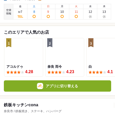
金
土
日
月
火
水
木
空席
7
8
9
10
11
12
13
8
/
情報
このエリアで人気のお店
1
2
3
アコルドゥ
奈良 而今
白
4.28
4.23
4.1
アプリに切り替える
鉄板キッチンcona
奈良市 / 鉄板焼き、ステーキ、ハンバーグ