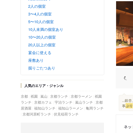
2人の個室
3〜4人の個室
5〜10人の個室
10人未満の個室あり
10〜20人の個室
20人以上の個室
宴会に使える
座敷あり
掘りごたつあり
人気のエリア・ジャンル
京都
祇園
嵐山
京都ランチ
京都ラーメン
祇園
...
ランチ
京都カフェ
宇治ランチ
嵐山ランチ
京都
事
ぶり
居酒屋
福知山ランチ
福知山ラーメン
亀岡ランチ
京都河原町ランチ
伏見稲荷ランチ
ネッ