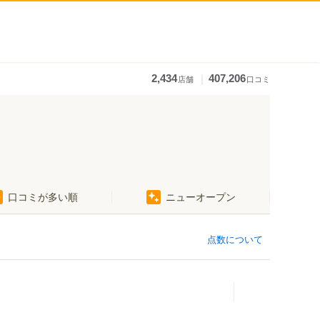
｜
2,434
407,206
店舗
口コミ
口コミが多い順
ニューオープン
点数について