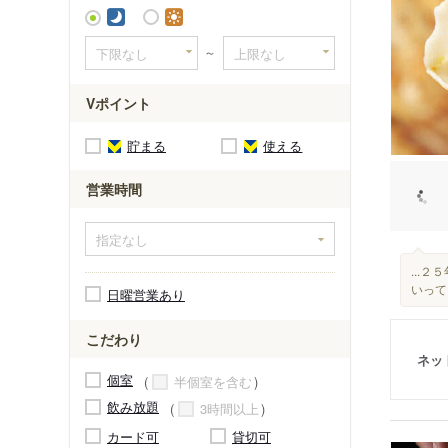
～
Vポイント
貯まる
使える
営業時間
...２
いって
日曜営業あり
こだわり
ネッ
個室
半個室を含む
飲み放題
3時間以上
カード可
貸切可