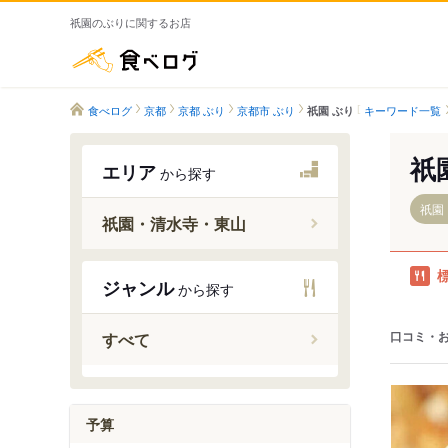
祇園のぶりに関するお店
食べログ
食べログ
京都
京都 ぶり
京都市 ぶり
キーワード一覧
祇園 ぶり
祇
エリア
から探す
祇園
祇園・清水寺・東山
三条京阪
ジャンル
から探す
東山駅
蹴上駅
口コミ・
すべて
清水五条
三条駅
予算