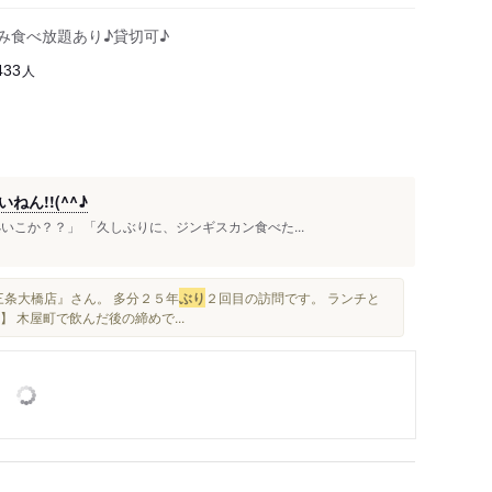
飲み食べ放題あり♪貸切可♪
人
433
ん!!(^^♪
いこか？？」 「久しぶりに、ジンギスカン食べた...
三条大橋店』さん。 多分２５年
ぶり
２回目の訪問です。 ランチと
】 木屋町で飲んだ後の締めで...