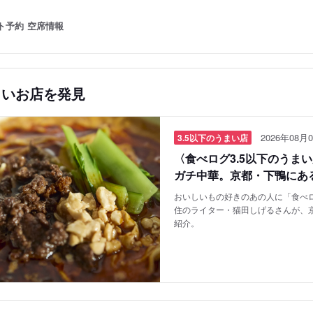
ト予約
空席情報
しいお店を発見
2026年08月0
3.5以下のうまい店
〈食べログ3.5以下のうま
ガチ中華。京都・下鴨にあ
おいしいもの好きのあの人に「食べロ
住のライター・猫田しげるさんが、
紹介。