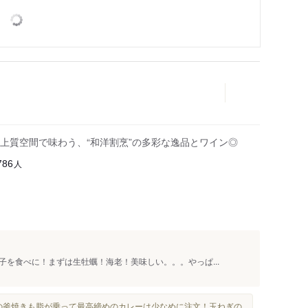
上質空間で味わう、“和洋割烹”の多彩な逸品とワイン◎
人
786
を食べに！まずは生牡蠣！海老！美味しい。。。やっぱ...
の釜焼きも脂が乗って最高締めのカレーは少なめに注文！玉ねぎの