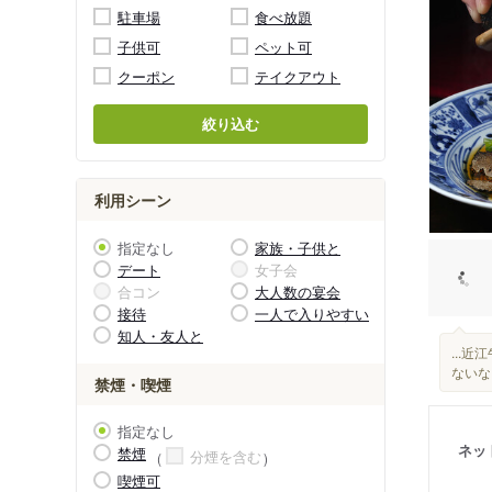
駐車場
食べ放題
子供可
ペット可
クーポン
テイクアウト
絞り込む
利用シーン
指定なし
家族・子供と
デート
女子会
合コン
大人数の宴会
接待
一人で入りやすい
知人・友人と
...
ないな
禁煙・喫煙
指定なし
ネッ
禁煙
分煙を含む
喫煙可