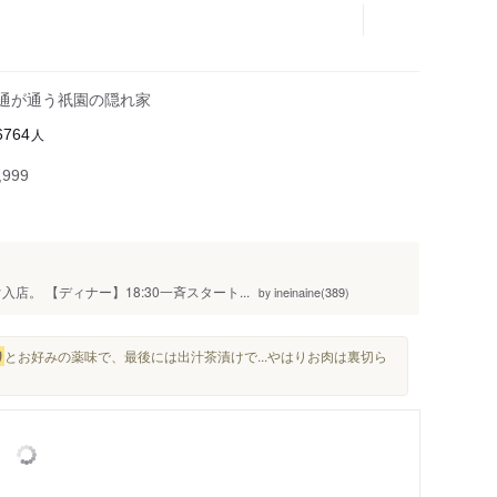
食通が通う祇園の隠れ家
人
6764
999
店。 【ディナー】18:30一斉スタート...
ineinaine(389)
by
り
とお好みの薬味で、最後には出汁茶漬けで...やはりお肉は裏切ら