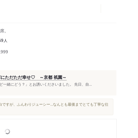
席。
人
69
999
席にただただ幸せ♡ ～京都 祇園～
一緒にどう？」とお誘いくださいました。 先日、自...
ですが、ふんわりジューシー...なんとも最後までとても丁寧な仕