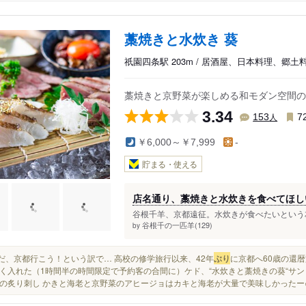
藁焼きと水炊き 葵
祇園四条駅 203m / 居酒屋、日本料理、郷土
藁焼きと京野菜が楽しめる和モダン空間の
3.34
人
153
7
￥6,000～￥7,999
-
貯まる・使える
店名通り、藁焼きと水炊きを食べてほし
谷根千羊、京都遠征。水炊きが食べたいという友
谷根千の一匹羊(129)
by
そうだ、京都行こう！という訳で… 高校の修学旅行以来、42年
ぶり
に京都へ60歳の還
く入れた（1時間半の時間限定で予約客の合間に）ケド、“水炊きと藁焼きの葵“サン！
の炙り刺し かきと海老と京野菜のアヒージョはカキと海老が大量で美味しかったー✌