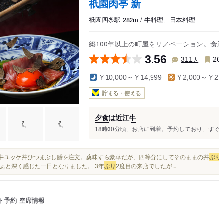
祇園肉亭 新
祇園四条駅 282m / 牛料理、日本料理
築100年以上の町屋をリノベーション。
3.56
人
311
2
￥10,000～￥14,999
￥2,000～￥2,
貯まる・使える
夕食は近江牛
18時30分頃、お店に到着。予約しており、すぐ入
近江牛ユッケ丼ひつまぶし膳を注文。薬味すら豪華だが、四等分にしてそのままの丼
ぶ
ぁと深く感じた一日となりました。 3年
ぶり
2度目の来店でしたが...
ト予約
空席情報