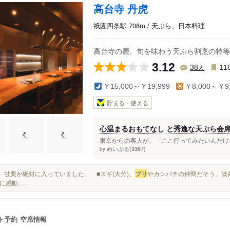
高台寺 丹虎
祇園四条駅 708m / 天ぷら、日本料理
高台寺の麓、旬を味わう天ぷら割烹の特等
3.12
人
38
11
￥15,000～￥19,999
￥8,000～￥9,
貯まる・使える
心温まるおもてなし と秀逸な天ぷら会
東京からの客人が、「ここ行ってみたいんだけど
めいぷる(3367)
by
銀杏、甘栗が絶対に入っていました。 ■スギ(大分)。
ブリ
やカンパチの仲間だそう。淡白
に感動…...
ト予約
空席情報