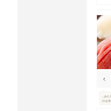
...
けは冷