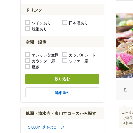
ドリンク
ワインあり
日本酒あり
焼酎あり
空間・設備
オシャレな空間
カップルシート
カウンター席
ソファー席
座敷
絞り込む
詳細条件
...
祇園・清水寺・東山でコースから探す
で運良
り和牛
3,000円以下のコース