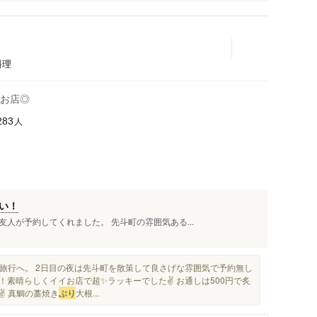
料理
お店◎
人
283
い！
人が予約してくれました。 先斗町の雰囲気ある...
暦旅行へ。 2日目の夜は先斗町を散策して良さげな雰囲気で予約無し
素晴らしくイイお店で超✨ラッキーでした✌️ お通しは500円で炙
️ 真鯛の藁焼き
ぶり
大根...