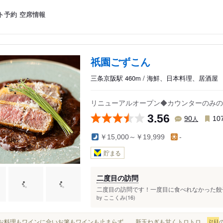
ト予約
空席情報
祇園ごずこん
三条京阪駅 460m / 海鮮、日本料理、居酒屋
リニューアルオープン◆カウンターのみの
3.56
人
90
10
￥15,000～￥19,999
-
貯まる
二度目の訪問
二度目の訪問です！一度目に食べれなかった餃子
ここくみ(16)
by
どのお料理もワインに合いお箸もワインも止まらず…。新玉ねぎも甘くトロトロ。
ぶり