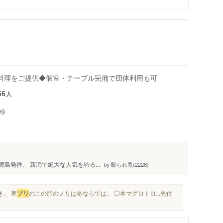
料理をご提供◆個室・テーブル完備で団体利用も可
人
56
99
渡島発祥、 新潟で絶大な人気を誇る...
殴られ兎(2226)
by
き。 寒
ブリ
のこの脂のノリは冬ならでは。 ◯本マグロトロ...先付