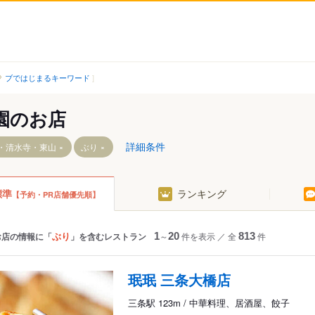
ブではじまるキーワード
園のお店
詳細条件
・清水寺・東山
ぶり
標準
ランキング
【予約・PR店舗優先順】
駅
ぶり
お店の情報に「
」を含むレストラン
1
～
20
件を表示
／
全
813
件
駅
珉珉 三条大橋店
三条駅 123m / 中華料理、居酒屋、餃子