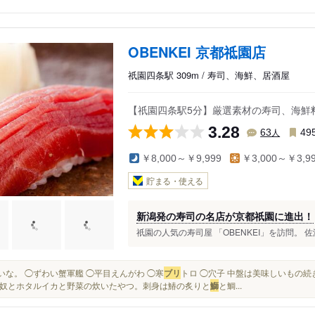
OBENKEI 京都祗園店
祇園四条駅 309m / 寿司、海鮮、居酒屋
【祇園四条駅5分】厳選素材の寿司、海鮮
3.28
人
63
49
￥8,000～￥9,999
￥3,000～￥3,9
貯まる・使える
新潟発の寿司の名店が京都祇園に進出！
祇園の人気の寿司屋 「OBENKEI」を訪問。 佐
みたいな。 ◯ずわい蟹軍艦 ◯平目えんがわ ◯寒
ブリ
トロ ◯穴子 中盤は美味しいもの続
奴とホタルイカと野菜の炊いたやつ。刺身は鰆の炙りと
鰤
と鯛...