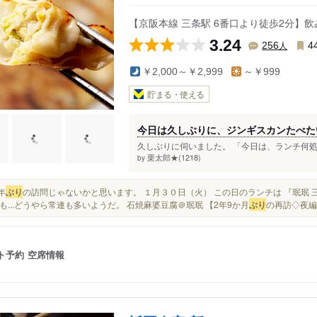
【京阪本線 三条駅 6番口より徒歩2分】
3.24
人
256
4
￥2,000～￥2,999
～￥999
貯まる・使える
今日は久しぶりに、ジンギスカンたべたいね
久しぶりに伺いました。 「今日は、ランチ何処
栗太郎★(1218)
by
５年
ぶり
の訪問じゃないかと思います。 １月３０日（火） この日のランチは 『珉珉 
も...どうやら常連も多いようだ。 石焼麻婆豆腐＠珉珉 【2年9か月
ぶり
の再訪◇夜編
ト予約
空席情報