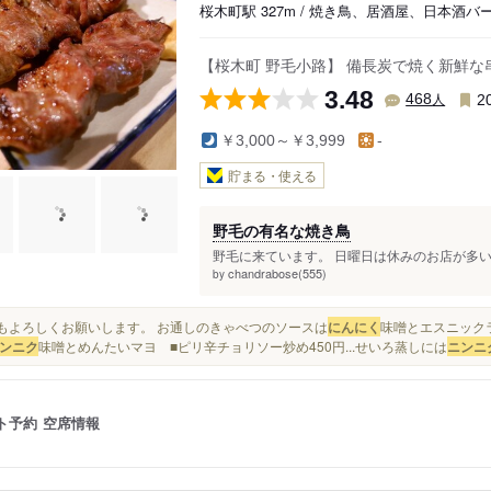
桜木町駅 327m / 焼き鳥、居酒屋、日本酒バ
【桜木町 野毛小路】 備長炭で焼く新鮮
3.48
人
468
2
￥3,000～￥3,999
-
貯まる・使える
野毛の有名な焼き鳥
野毛に来ています。 日曜日は休みのお店が多いん
chandrabose(555)
by
来年もよろしくお願いします。 お通しのきゃべつのソースは
にんにく
味噌とエスニックラ
ンニク
味噌とめんたいマヨ ■ピリ辛チョリソー炒め450円...せいろ蒸しには
ニンニ
ト予約
空席情報