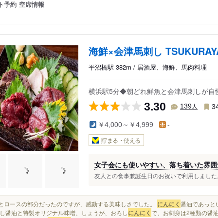
ト予約
空席情報
海鮮×会津馬刺し TSUKURAY
平沼橋駅 382m / 居酒屋、海鮮、馬肉料理
横浜駅5分◆朝どれ鮮魚と会津馬刺しが自
3.30
人
139
3
￥4,000～￥4,999
-
貯まる・使える
女子会にも使いやすい、落ち着いた雰囲
友人との食事兼誕生日のお祝いで利用しました。 訪れ
ももとロースの部分だったのですが、感動する美味しさでした。
にんにく
醤油であっと
し醤油と特製オリジナル味噌、しょうが、おろし
にんにく
で、お刺身は2種類の醤油