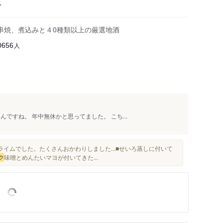
ー
な串焼、煮込みと４0種類以上の厳選地酒
人
0656
ですね。 年中無休かと思ってました。 こち...
イムでした。たくさんおかわりしました...■せいろ蒸しに付いて
ク
味噌とめんたいマヨが付いてきた...