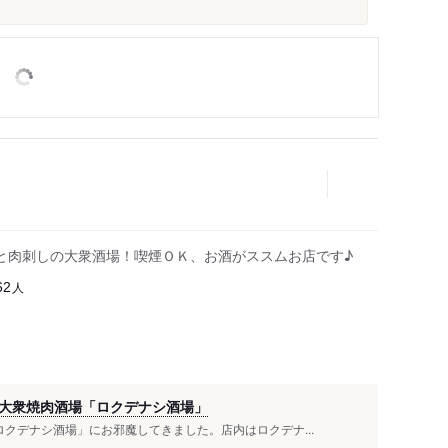
と肉刺しの大衆酒場！喫煙ＯＫ、お酒がススムお店です♪
人
62
大衆焼肉酒場「ロクデナシ酒場」
クデナシ酒場」にお邪魔してきました。店内はロクデナ...