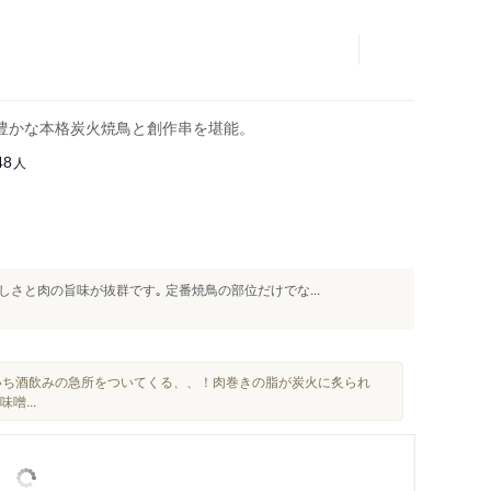
豊かな本格炭火焼鳥と創作串を堪能。
人
48
さと肉の旨味が抜群です｡ 定番焼鳥の部位だけでな...
いち酒飲みの急所をついてくる、、！肉巻きの脂が炭火に炙られ
味噌...