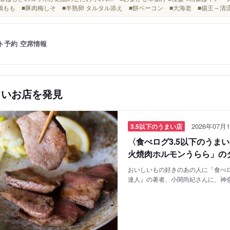
鶏もも ■豚肉梅しそ ■半熟卵 タルタル添え ■餅ベーコン ■大海老 ■揚王～清
ト予約
空席情報
しいお店を発見
2026年07月1
3.5以下のうまい店
〈食べログ3.5以下のうま
火焼肉ホルモンうらら」の
おいしいもの好きのあの人に「食べロ
達人』の著者、小関尚紀さんに、神