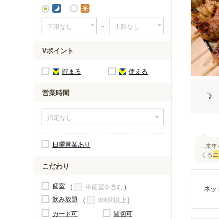
～
Vポイント
貯まる
使える
営業時間
日曜営業あり
...
くる
ニ
こだわり
個室
半個室を含む
ネッ
飲み放題
3時間以上
カード可
貸切可