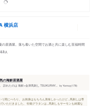
A 横浜店
慢の居酒屋。落ち着いた空間でお酒と共に楽しむ至福時間
人
413
気の海鮮居酒屋
たのは 海鮮×会津馬刺し TSUKURAY...
Yunnuy(178)
by
いう間にぺろり。 お刺身はもちろん美味しかったけど...馬刺しは専
でいただきました。 牡蛎グラタンは...馬刺しもサーモンも綺麗な