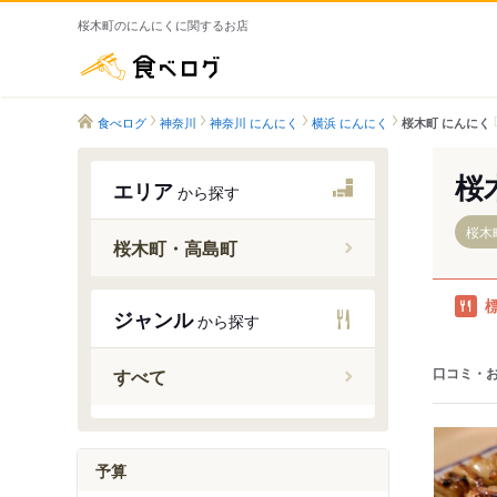
桜木町のにんにくに関するお店
食べログ
食べログ
神奈川
神奈川 にんにく
横浜 にんにく
桜木町 にんにく
桜
エリア
から探す
桜木
桜木町・高島町
桜木町駅
ジャンル
から探す
高島町駅
戸部駅
口コミ・
すべて
日ノ出町
平沼橋駅
予算