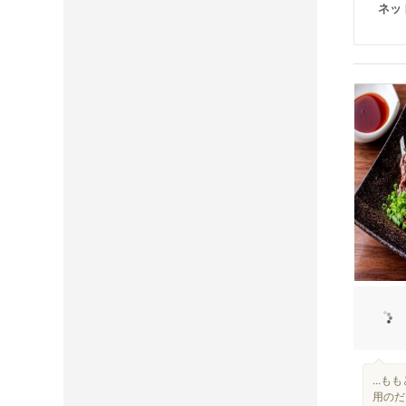
ネッ
...
用のだ