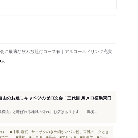
会に最適な飲み放題付コース有｜アルコールドリンク充実
人
9
り自由のお通しキャベツのゼロ次会！三代目 鳥メロ横浜東口
横浜」と呼ばれる地域の外れにお店はあります。「裏横...
れ） ■【串揚げ】 サクサクのきめ細かいパン粉、豆乳のコクとき
ジです。 ■蓮根 ■玉ネギ ■長芋 ■エリンギ ■紅生姜 ■チー