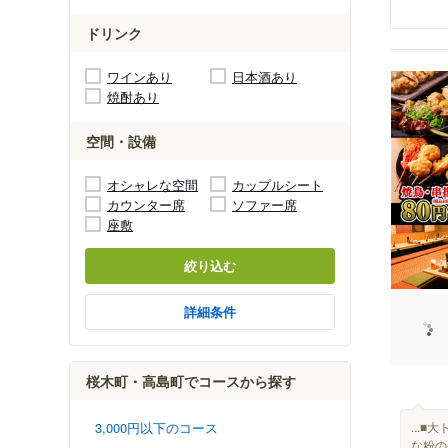
ドリンク
ワインあり
日本酒あり
焼酎あり
空間・設備
オシャレな空間
カップルシート
カウンター席
ソファー席
座敷
絞り込む
詳細条件
桜木町・高島町でコースから探す
...
3,000円以下のコース
な粉の