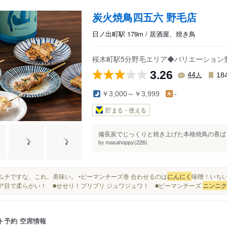
炭火焼鳥四五六 野毛店
日ノ出町駅 179m / 居酒屋、焼き鳥
桜木町駅5分野毛エリア◆バリエーション
3.26
人
44
18
￥3,000～￥3,999
-
貯まる・使える
備長炭でじっくりと焼き上げた本格焼鳥の香ばし
masahoppy(226)
by
豚キムチですな、これ。美味い。 •ピーマンチーズ巻 合わせるのは
にんにく
味噌！いち
.レア目で柔らかい！ ■せせり！プリプリ ジュワジュワ！ ■ピーマンチーズ
ニンニク
ト予約
空席情報