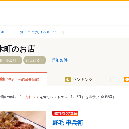
キーワード一覧
ニではじまるキーワード
木町のお店
詳細条件
町・高島町
にんにく
標準
ランキング
【予約・PR店舗優先順】
にんにく
お店の情報に「
」を含むレストラン
1
～
20
件を表示
／
全
653
件
駅
野毛 串兵衛