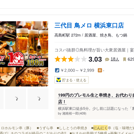
三代目 鳥メロ 横浜東口店
高島町駅 272m / 居酒屋、焼き鳥、もつ鍋
コスパ抜群◎鳥料理が旨い大衆居酒屋｜宴
3.03
人
18
62
￥2,000～￥2,999
-
貯まる・使える
199円のプレモル生と串焼き、お代わ
店！
横浜駅東口徒歩5分。少し前に話題になった「裏
湘南裕一郎(409)
by
■大トロホルモン串（豚） ■うずら串 ■ししとうの串焼き ■
にんにく
串（塩・味噌だ
香ばしさのコラボが絶品のこだわりの衣!! ■おまかせ串揚げ 5種盛 ※画像はイメー