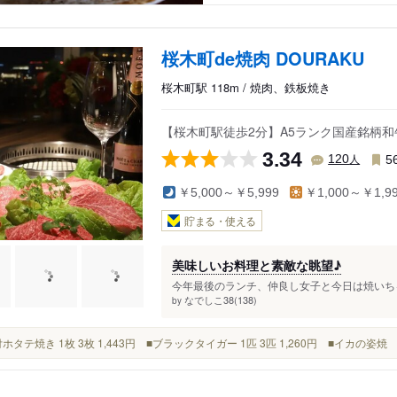
桜木町de焼肉 DOURAKU
桜木町駅 118m / 焼肉、鉄板焼き
【桜木町駅徒歩2分】A5ランク国産銘柄
3.34
人
120
5
￥5,000～￥5,999
￥1,000～￥1,9
貯まる・使える
美味しいお料理と素敵な眺望♪
今年最後のランチ、仲良し女子と今日は焼いちゃ
なでしこ38(138)
by
殻付ホタテ焼き 1枚 3枚 1,443円 ■ブラックタイガー 1匹 3匹 1,260円 ■イカの姿