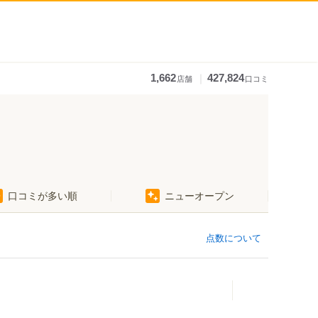
｜
1,662
427,824
店舗
口コミ
口コミが多い順
ニューオープン
点数について