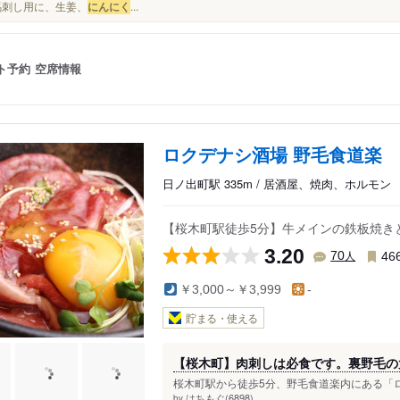
馬刺し用に、生姜、
にんにく
...
ト予約
空席情報
ロクデナシ酒場 野毛食道楽
日ノ出町駅 335m / 居酒屋、焼肉、ホルモン
【桜木町駅徒歩5分】牛メインの鉄板焼き
3.20
人
70
46
￥3,000～￥3,999
-
貯まる・使える
【桜木町】肉刺しは必食です。裏野毛の
桜木町駅から徒歩5分、野毛食道楽内にある「ロ
はちもぐ(6898)
by