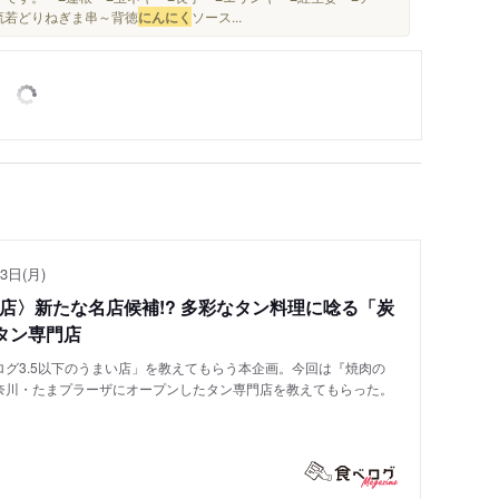
流若どりねぎま串～背徳
にんにく
ソース...
3日(月)
い店〉新たな名店候補!? 多彩なタン料理に唸る「炭
タン専門店
グ3.5以下のうまい店」を教えてもらう本企画。今回は『焼肉の
奈川・たまプラーザにオープンしたタン専門店を教えてもらった。