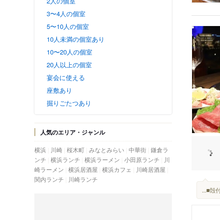
2人の個室
3〜4人の個室
5〜10人の個室
10人未満の個室あり
10〜20人の個室
20人以上の個室
宴会に使える
座敷あり
掘りごたつあり
人気のエリア・ジャンル
横浜
川崎
桜木町
みなとみらい
中華街
鎌倉ラ
ンチ
横浜ランチ
横浜ラーメン
小田原ランチ
川
崎ラーメン
横浜居酒屋
横浜カフェ
川崎居酒屋
関内ランチ
川崎ランチ
...■