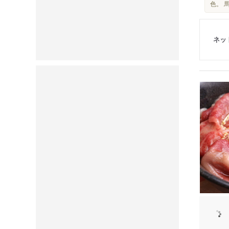
色。 
ネッ