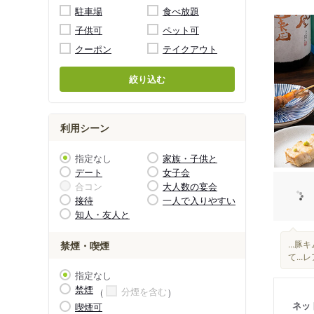
駐車場
食べ放題
子供可
ペット可
クーポン
テイクアウト
絞り込む
利用シーン
指定なし
家族・子供と
デート
女子会
合コン
大人数の宴会
接待
一人で入りやすい
知人・友人と
...
禁煙・喫煙
て..
指定なし
禁煙
分煙を含む
ネッ
喫煙可