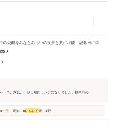
和牛の焼肉をみなとみらいの夜景と共に堪能。記念日に◎
人
629
99
う？と意見が一致し焼肉ランチになりました。桜木町の...
焼 ■一品・焼物 ■
にんにく
焼 ■野...