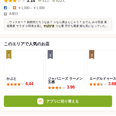
3.14
51
522
人
人
-
￥1,000～￥1,999
木曜日
...ウィスキー？ 銘柄何だろうなあ？ ☆なら摘まんじゃう？ おでん みそ田楽 巣
籠蕎麦 サラダ 小田巻き蒸し
そばがき
うな重 手打ち蕎麦 鰻も気になっていた...
このエリアで人気のお店
1
2
3
かぶと
ジャパニーズ ラーメン
エーグルドゥー
五感
4.44
3.8
3.96
アプリに切り替える