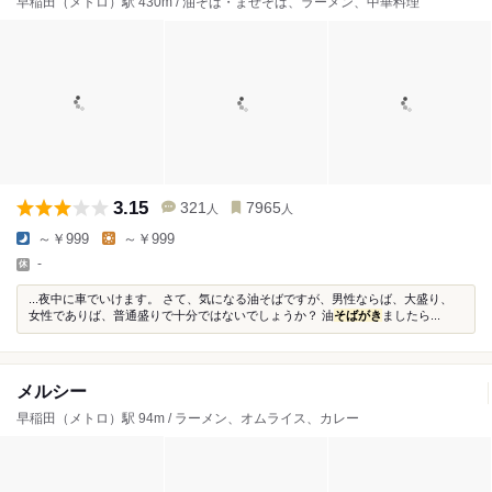
早稲田（メトロ）駅 430m / 油そば・まぜそば、ラーメン、中華料理
3.15
321
7965
人
人
～￥999
～￥999
-
...夜中に車でいけます。 さて、気になる油そばですが、男性ならば、大盛り、
女性でありば、普通盛りで十分ではないでしょうか？ 油
そばがき
ましたら...
メルシー
早稲田（メトロ）駅 94m / ラーメン、オムライス、カレー