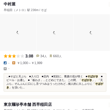
中村屋
早稲田（メトロ）駅 236m / そば
3.08
34
660
人
人
-
￥1,000～￥1,999
-
...■そばと天ぷら ■入り口 ■店内 ■笑顔に、蕎麦の花が咲く ■
そばがき
■
ビール・お通し ■「板わさ」...とどめにできた。 この間、「
そばがき
」、「天
ぷら」ぞんぶんに口にし舌づつみはうったけれど...個人的に久しぶりに「
そばが
き
」を頂いた...
東京麺珍亭本舗 西早稲田店