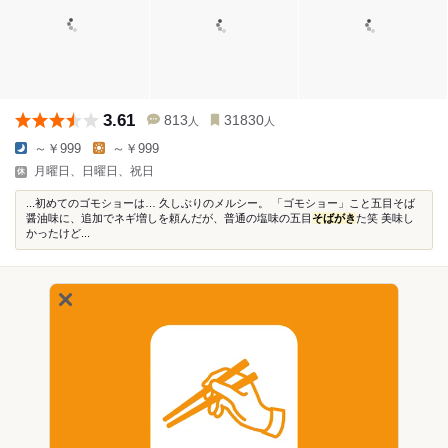
3.61
813
31830
人
人
～￥999
～￥999
月曜日、日曜日、祝日
...初めてのゴモショーは… 久しぶりのメルシー。 「ゴモショー」こと五目そば
醤油味に、追加でネギ増しを頼んだが、普通の塩味の五目
そばがき
た笑 美味し
かったけど...