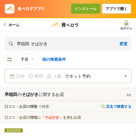
インストール
アプリで開く
ホーム
ログイン
変更
早稲田 そばがき
予算
他の検索条件
日時
時間
人数
でネット予約
早稲田
の
そばがき
に関する
お店
8
件
口コミ・お店の情報
で検索
店名で検索する
口コミ・お店の情報に
「そばがき」
を含むお店