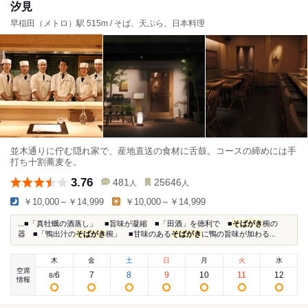
汐見
早稲田（メトロ）駅 515m / そば、天ぷら、日本料理
並木通りに佇む隠れ家で、産地直送の食材に舌鼓。コースの締めには手
打ち十割蕎麦を。
3.76
481
25646
人
人
￥10,000～￥14,999
￥10,000～￥14,999
...■「真牡蠣の酒蒸し」 ■旨味が凝縮 ■「田酒」を徳利で ■
そばがき
椀の
器 ■「鴨出汁の
そばがき
椀」 ■甘味のある
そばがき
に鴨の旨味が加わる...
木
金
土
日
月
火
水
空席
6
7
8
9
10
11
12
8
/
情報