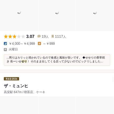
3.07
19
1117
人
人
￥4,000～￥4,999
～￥999
火曜日
...周りはカリッと焼かれているので食感と風味が良いです。 ◆せせりの香草焼
き 長ーいせ
せり
！ そのまま出してくる店って少ないのでビックリしました...
ザ・ミュンヒ
高安駅 647m / 喫茶店、ケーキ