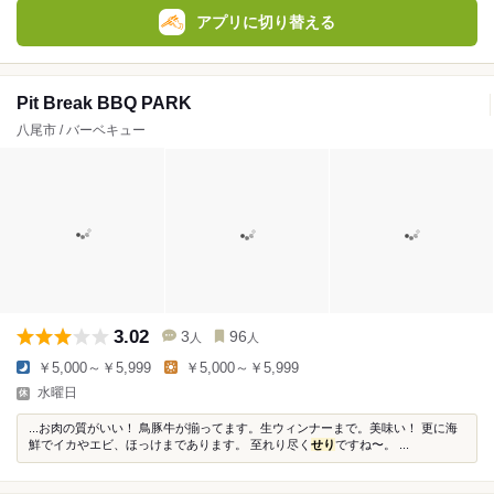
アプリに切り替える
Pit Break BBQ PARK
八尾市 / バーベキュー
3.02
3
96
人
人
￥5,000～￥5,999
￥5,000～￥5,999
水曜日
...お肉の質がいい！ 鳥豚牛が揃ってます。生ウィンナーまで。美味い！ 更に海
鮮でイカやエビ、ほっけまであります。 至れり尽く
せり
ですね〜。 ...