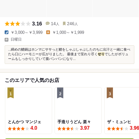
3.16
14
246
人
人
￥3,000～￥3,999
￥1,000～￥1,999
日曜日
...締めの鱧鍋はホンマにササっと鱧をしゃぶしゃぶしたのちに出汁と一緒に食べ
たら口にハーモニーが広がりました。 最後まで至れり尽く
せり
でしたがボリュ
ームもしっかりしていて腹パンパンになり...
このエリアで人気のお店
1
2
3
とんかつ マンジェ
手造りうどん 楽々
ザ・ミュンヒ
4.0
3.97
3.9