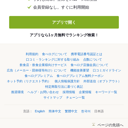
会員登録なし。すぐに利用開始
アプリで開く
アプリなら1ヶ月無料でランキング検索！
利用規約
食べログについて
携帯電話番号認証とは
口コミ・ランキングに対する取り組み
点数について
飲食店・飲食企業様向けサービス
食べログ店舗会員について
広告（メーカー・団体様等向け）について
機能改善要望
口コミガイドライン
食べログプレミアム
食べログプレミアム無料クーポン
ネット予約（リクエスト予約）
個人情報保護方針
外部送信（オプトアウト）
特定商取引法に基づく表記
推奨環境
ヘルプ・お問い合わせ
採用情報
企業情報
キーワード一覧
サイトマップ
チェーン一覧
言語：
English
简体中文
繁體中文
한국어
日本語
ページの先頭へ