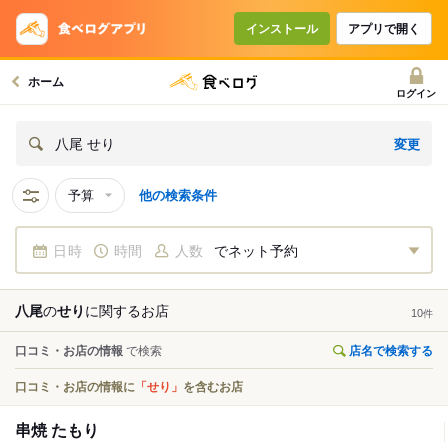
インストール
アプリで開く
ホーム
ログイン
変更
八尾 せり
予算
他の検索条件
日時
時間
人数
でネット予約
八尾
の
せり
に関する
お店
10
件
口コミ・お店の情報
で検索
店名で検索する
口コミ・お店の情報に
「せり」
を含むお店
串焼 たもり