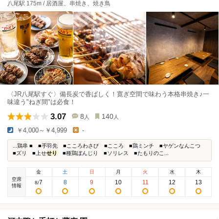
八尾駅 175m / 居酒屋、串焼き、焼き鳥
〈JR八尾駅すぐ〉備長炭で香ばしく！寛ぎ空間で味わう本格串焼き♪一
味違う"ねぎ間"は必食！
3.07
8
140
人
人
￥4,000～￥4,999
-
...鶏串 ■ ■手羽先 ■こころわさび ■こころ ■鶏ミンチ ■ヤゲンなんこつ
■ズリ ■上せ
せり
■種鶏ぼんじり ■ソリレス ■たもりのこ...
金
土
日
月
火
水
木
空席
7
8
9
10
11
12
13
8
/
情報