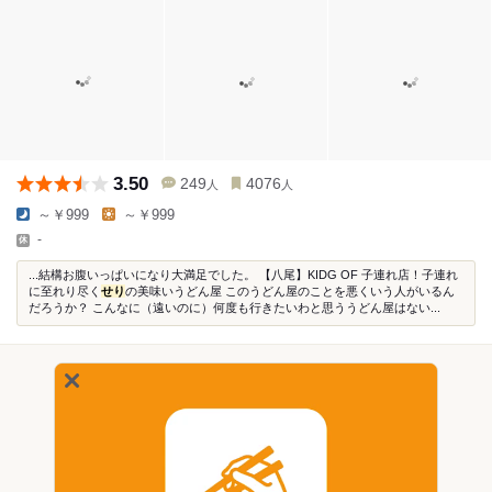
3.50
249
4076
人
人
～￥999
～￥999
-
...結構お腹いっぱいになり大満足でした。 【八尾】KIDG OF 子連れ店！子連れ
に至れり尽く
せり
の美味いうどん屋 このうどん屋のことを悪くいう人がいるん
だろうか？ こんなに（遠いのに）何度も行きたいわと思ううどん屋はない...