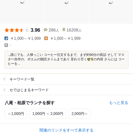
3.96
286
16208
人
人
￥1,000～￥1,999
￥1,000～￥1,999
-
...誰にでも、人懐っこい コーヒー注文するまで、まず約60分の長話 そして マス
ター自作の、ポエムの朗読タイムまであり 至れり尽く
せり
の内容 さらには コー
ヒーを...
キーワード一覧
セではじまるキーワード
八尾・柏原でランチを探す
もっと見る
～1,000円
1,000円 ～ 2,000円
2,000円～
関連のリンクをすべて表示する