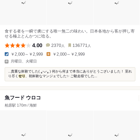
食する者を一瞬で虜にする唯一無二の味わい。日本各地から客が押し寄
せる極上とんかつに唸る。
4.00
2370
136771
人
人
￥2,000～￥2,999
￥2,000～￥2,999
月曜日、火曜日
...貴重な体験でした( ⁎ᵕᴗᵕ⁎ ) 何から何まで本当にありがとうございました！ 至れ
り尽く
せり
、初体験なマンジェでした✨ ご馳走様でした...
魚フード ウロコ
柏原駅 170m / 海鮮