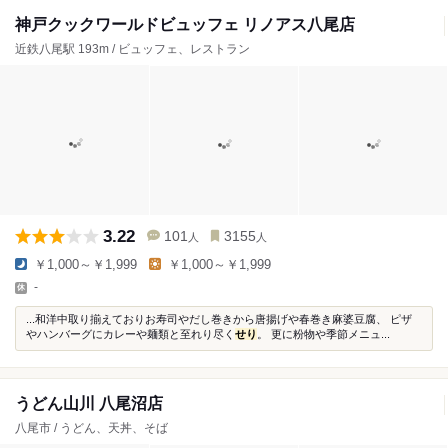
神戸クックワールドビュッフェ リノアス八尾店
近鉄八尾駅 193m / ビュッフェ、レストラン
3.22
101
3155
人
人
￥1,000～￥1,999
￥1,000～￥1,999
-
...和洋中取り揃えておりお寿司やだし巻きから唐揚げや春巻き麻婆豆腐、 ピザ
やハンバーグにカレーや麺類と至れり尽く
せり
。 更に粉物や季節メニュ...
うどん山川 八尾沼店
八尾市 / うどん、天丼、そば