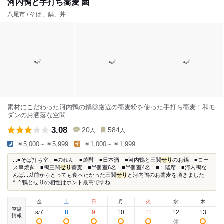
河内鴨と手打ち蕎麦 園
八尾市 / そば、鍋、丼
素材にこだわった河内鴨の鍋◎厳選の蕎麦粉を使った手打ち蕎麦！和モ
ダンのお洒落な空間
3.08
20
584
人
人
￥5,000～￥5,999
￥1,000～￥1,999
...■そば打ち室 ■のれん ■焼酎 ■日本酒 ■河内鴨と三関
せり
のお鍋 ■ロー
ス串焼き ■鴨三関
せり
蕎麦 ■半個室6名 ■半個室4名 ■１階席 ■河内鴨な
んば...以前からとっても食べたかった三関
せり
と河内鴨のお蕎麦を頂きました
^_^ 鴨とせりの相性はホント最高ですね...
金
土
日
月
火
水
木
空席
7
8
9
10
11
12
13
8
/
情報