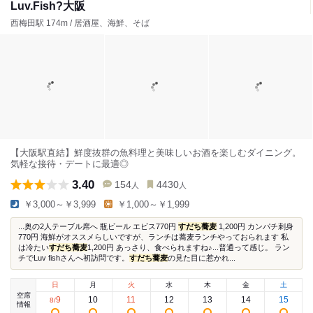
Luv.Fish?大阪
西梅田駅 174m / 居酒屋、海鮮、そば
【大阪駅直結】鮮度抜群の魚料理と美味しいお酒を楽しむダイニング。
気軽な接待・デートに最適◎
3.40
154
4430
人
人
￥3,000～￥3,999
￥1,000～￥1,999
...奥の2人テーブル席へ 瓶ビール エビス770円
すだち蕎麦
1,200円 カンパチ刺身
770円 海鮮がオススメらしいですが、ランチは蕎麦ランチやっておられます 私
は冷たい
すだち蕎麦
1,200円 あっさり、食べられますね♪...普通って感じ。 ラン
チでLuv fishさんへ初訪問です。
すだち蕎麦
の見た目に惹かれ...
日
月
火
水
木
金
土
空席
9
10
11
12
13
14
15
8
/
情報