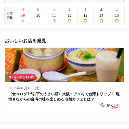
日
月
火
水
木
金
土
空席
9
10
11
12
13
14
15
8
/
情報
おいしいお店を発見
3.5以下のうまい店
2026年07月18日(土)
〈食べログ3.5以下のうまい店〉大阪・アメ村で台湾トリップ！ 現
地さながらの台湾の味を楽しめる老舗カフェとは？