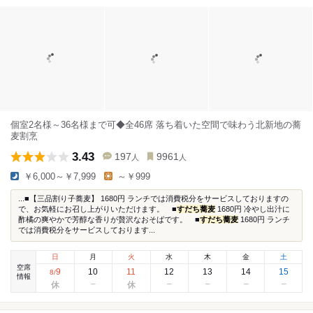
個室2名様～36名様まで可◆全46席 落ち着いた空間で味わう北新地の蕎
麦割烹
3.43
197
9961
人
人
￥6,000～￥7,999
～￥999
...■【三品割り子蕎麦】 1680円 ランチでは消費税分をサービスしておりますの
で、お気軽にお召し上がりいただけます。 ■
すだち蕎麦
1680円 冷やし出汁に
酢橘の爽やかで芳醇な香りが贅沢なおそばです。 ■
すだち蕎麦
1680円 ランチ
では消費税分をサービスしております...
日
月
火
水
木
金
土
空席
9
10
11
12
13
14
15
8
/
情報