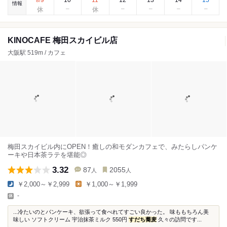
9
10
11
12
13
14
15
8
/
情報
KINOCAFE 梅田スカイビル店
大阪駅 519m / カフェ
梅田スカイビル内にOPEN！癒しの和モダンカフェで、みたらしパンケ
ーキや日本茶ラテを堪能◎
3.32
87
2055
人
人
￥2,000～￥2,999
￥1,000～￥1,999
-
...冷たいのとパンケーキ、欲張って食べれてすごい良かった。 味ももちろん美
味しい ソフトクリーム 宇治抹茶ミルク 550円
すだち蕎麦
久々の訪問です...