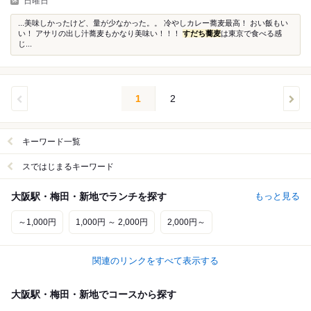
日曜日
...美味しかったけど、量が少なかった。。 冷やしカレー蕎麦最高！ おい飯もい
い！ アサリの出し汁蕎麦もかなり美味い！！！
すだち蕎麦
は東京で食べる感
じ...
1
2
キーワード一覧
スではじまるキーワード
大阪駅・梅田・新地でランチを探す
もっと見る
～1,000円
1,000円 ～ 2,000円
2,000円～
関連のリンクをすべて表示する
大阪駅・梅田・新地でコースから探す