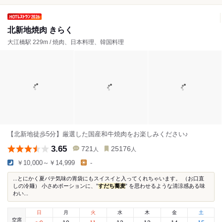
北新地焼肉 きらく
大江橋駅 229m / 焼肉、日本料理、韓国料理
【北新地徒歩5分】厳選した国産和牛焼肉をお楽しみください♪
3.65
721
25176
人
人
￥10,000～￥14,999
-
...とにかく夏バテ気味の胃袋にもスイスイと入ってくれちゃいます。 （お口直
しの冷麺） 小さめポーションに、”
すだち蕎麦
” を思わせるような清涼感ある味
わい...
日
月
火
水
木
金
土
空席