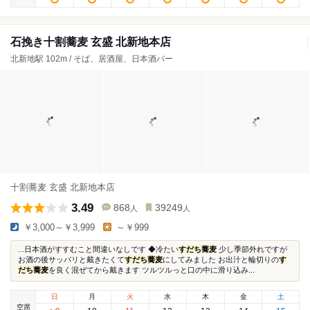
石挽き十割蕎麦 玄盛 北新地本店
北新地駅 102m / そば、居酒屋、日本酒バー
十割蕎麦 玄盛 北新地本店
3.49
868
39249
人
人
￥3,000～￥3,999
～￥999
...日本酒がすすむこと間違いなしです ◆冷たい
すだち蕎麦
少し季節外れですが
お酒の後サッパリと戴きたくて
すだち蕎麦
にしてみました お出汁と輪切りの
す
だち蕎麦
を良く混ぜてから戴きます ツルツルっと口の中に滑り込み...
日
月
火
水
木
金
土
空席