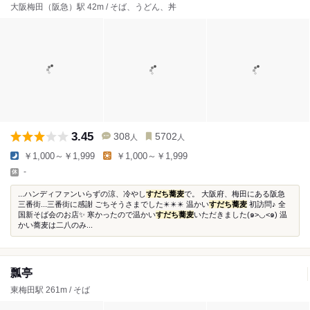
大阪梅田（阪急）駅 42m / そば、うどん、丼
3.45
308
5702
人
人
￥1,000～￥1,999
￥1,000～￥1,999
-
...ハンディファンいらずの涼、冷やし
すだち蕎麦
で。 大阪府、梅田にある阪急
三番街...三番街に感謝 ごちそうさまでした✴️✴️✴️ 温かい
すだち蕎麦
初訪問♪ 全
国新そば会のお店✨ 寒かったので温かい
すだち蕎麦
いただきました(๑>◡<๑) 温
かい蕎麦は二八のみ...
瓢亭
東梅田駅 261m / そば