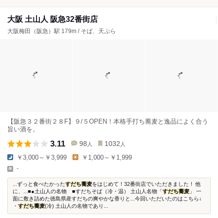
大阪 土山人 阪急32番街店
大阪梅田（阪急）駅 179m / そば、天ぷら
【阪急３２番街２８F】９/５OPEN！本格手打ち蕎麦と逸品によく合う
旨い酒を。
3.11
98
1032
人
人
￥3,000～￥3,999
￥1,000～￥1,999
-
...ずっと食べたかった
すだち蕎麦
をはじめて！32番街店でいただきました！ 他
に、...■●土山人の名物 ■すだちそば（冷・温） 土山人名物「
すだち蕎麦
」 一
面に敷き詰めた徳島県産すだちの爽やかな香りと...今回いただいたのはこちら↓
・
すだち蕎麦
(冷) 土山人の名物であり...