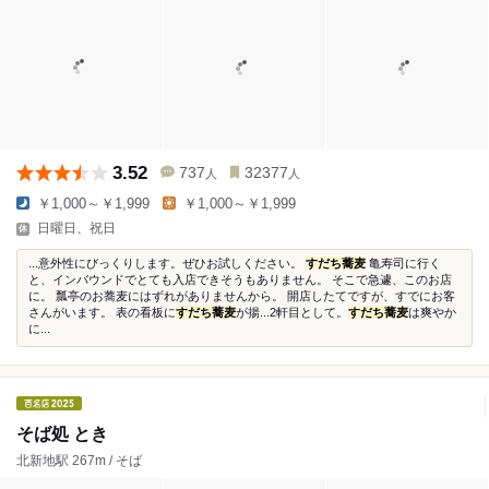
3.52
737
32377
人
人
￥1,000～￥1,999
￥1,000～￥1,999
日曜日、祝日
...意外性にびっくりします。ぜひお試しください。
すだち蕎麦
亀寿司に行く
と、インバウンドでとても入店できそうもありません。 そこで急遽、このお店
に。 瓢亭のお蕎麦にはずれがありませんから。 開店したてですが、すでにお客
さんがいます。 表の看板に
すだち蕎麦
が揚...2軒目として。
すだち蕎麦
は爽やか
に...
そば処 とき
北新地駅 267m / そば