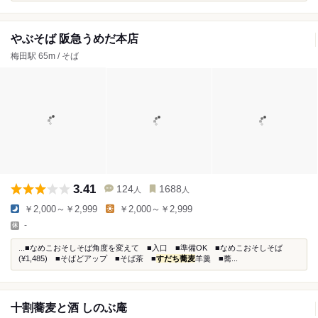
やぶそば 阪急うめだ本店
梅田駅 65m / そば
3.41
124
1688
人
人
￥2,000～￥2,999
￥2,000～￥2,999
-
...■なめこおそしそば角度を変えて ■入口 ■準備OK ■なめこおそしそば
(¥1,485) ■そばどアップ ■そば茶 ■
すだち蕎麦
羊羹 ■蕎...
十割蕎麦と酒 しのぶ庵