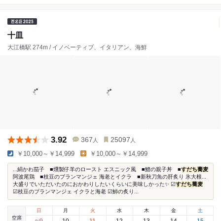
十皿
大江橋駅 274m / イノベーティブ、イタリアン、海鮮
3.92
367
25097
人
人
￥10,000～￥14,999
￥10,000～￥14,999
...絹かわ茄子 ■燻製仔羊のロースト エスニック風 ■鱧の親子丼 ■
すだち蕎麦
阿波尾鶏 ■枝豆のブランマンジェ 海老とイクラ ■新秋刀魚の肝炙り 氷大根...
大盛りでいただいたのにおかわりしたいくらいに美味しかった✨ ︎︎︎︎︎︎☑︎
すだち蕎麦
︎︎︎︎︎︎☑︎枝豆のブランマンジェ イクラと海老 ︎︎︎︎︎︎☑︎魳の炙り...
日
月
火
水
木
金
土
空席