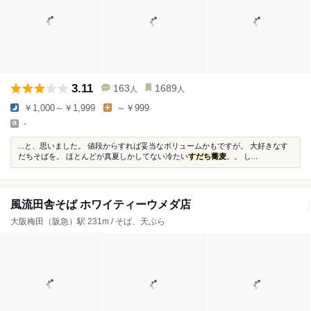
3.11
163
1689
人
人
￥1,000～￥1,999
～￥999
-
...と、思いました。 値段からすれば妥当なボリュームかもですが。 大好きなす
だちそばを。 ほとんどが真夏しかしてない冷たい
すだち蕎麦
。。 し...
風流田舎そば ホワイティーウメダ店
大阪梅田（阪急）駅 231m / そば、天ぷら