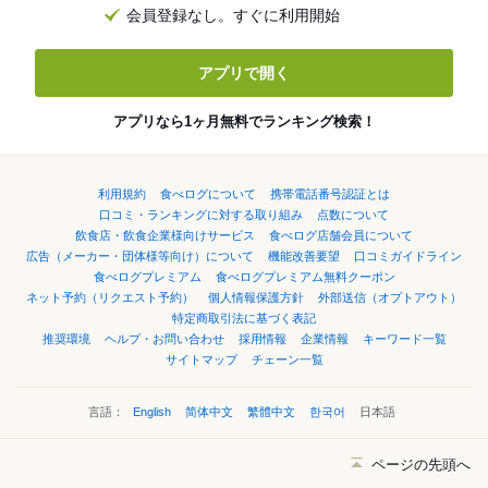
会員登録なし。すぐに利用開始
アプリで開く
アプリなら1ヶ月無料でランキング検索！
利用規約
食べログについて
携帯電話番号認証とは
口コミ・ランキングに対する取り組み
点数について
飲食店・飲食企業様向けサービス
食べログ店舗会員について
広告（メーカー・団体様等向け）について
機能改善要望
口コミガイドライン
食べログプレミアム
食べログプレミアム無料クーポン
ネット予約（リクエスト予約）
個人情報保護方針
外部送信（オプトアウト）
特定商取引法に基づく表記
推奨環境
ヘルプ・お問い合わせ
採用情報
企業情報
キーワード一覧
サイトマップ
チェーン一覧
言語：
English
简体中文
繁體中文
한국어
日本語
ページの先頭へ