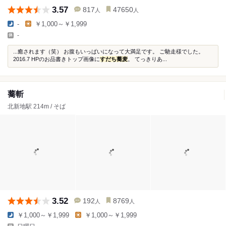
3.57
817
47650
人
人
-
￥1,000～￥1,999
-
...癒されます（笑） お腹もいっぱいになって大満足です。 ご馳走様でした。
2016.7 HPのお品書きトップ画像に
すだち蕎麦
。 てっきりあ...
蕎斬
北新地駅 214m / そば
3.52
192
8769
人
人
￥1,000～￥1,999
￥1,000～￥1,999