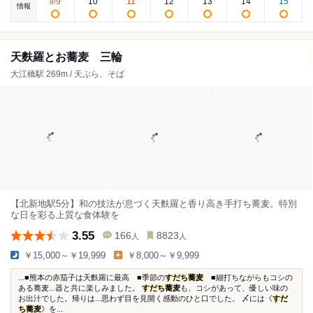
9
10
11
12
13
14
15
8
/
情報
天麩羅とお蕎麦 三輪
大江橋駅 269m / 天ぷら、そば
【北新地駅5分】和の技法が息づく天麩羅と香り高き手打ち蕎麦。特別
な日を彩る上質な食体験を
3.55
166
8823
人
人
￥15,000～￥19,999
￥8,000～￥9,999
...■熊本の赤茄子は天麩羅に最高 ■季節の
すだち蕎麦
■細打ちながらもコシの
ある蕎麦...器と共に楽しみました。
すだち蕎麦
も、コシがあって、優しい味の
お出汁でした。帰りは...思わず目を見開く感動のひと口でした。 〆には《
すだ
ち蕎麦
》を...