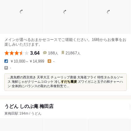
メインが選べるおまかせコースでご堪能ください。16時からお食事をお
楽しみいただけます。
3.64
188
21867
人
人
￥10,000～￥14,999
-
-
...真魚鰹の西京焼き 天草大王 チューリップ唐揚 大海老フライ 特性タルタルソー
ス 海鮮じゃがクリームコロッケ 冷し
すだち蕎麦
ズワイガニと玉子の和チャーハ
ン 全体的にバランスの取れた和食割烹で...
うどん しのぶ庵 梅田店
東梅田駅 194m / うどん