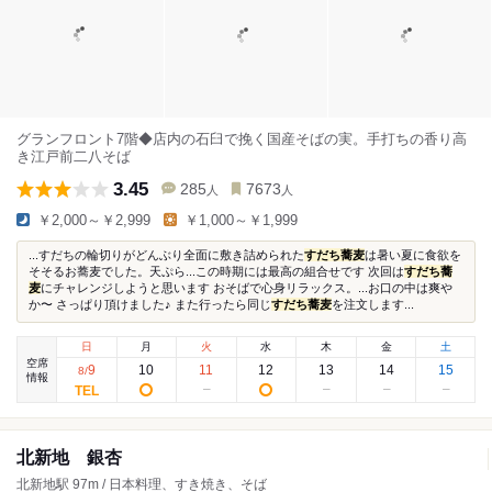
グランフロント7階◆店内の石臼で挽く国産そばの実。手打ちの香り高
き江戸前二八そば
3.45
285
7673
人
人
￥2,000～￥2,999
￥1,000～￥1,999
...すだちの輪切りがどんぶり全面に敷き詰められた
すだち蕎麦
は暑い夏に食欲を
そそるお蕎麦でした。天ぷら...この時期には最高の組合せです 次回は
すだち蕎
麦
にチャレンジしようと思います おそばで心身リラックス。...お口の中は爽や
か〜 さっぱり頂けました♪ また行ったら同じ
すだち蕎麦
を注文します...
日
月
火
水
木
金
土
空席
9
10
11
12
13
14
15
8
/
情報
北新地 銀杏
北新地駅 97m / 日本料理、すき焼き、そば