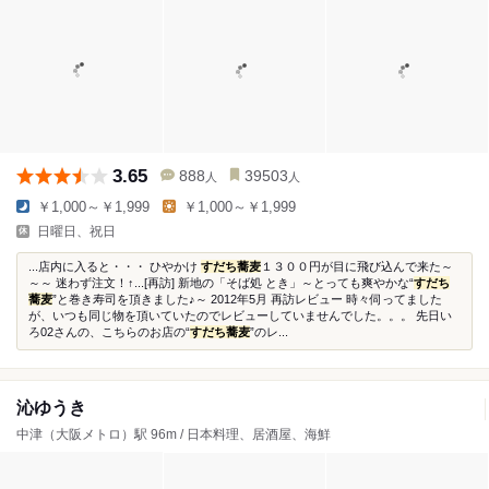
3.65
888
39503
人
人
￥1,000～￥1,999
￥1,000～￥1,999
日曜日、祝日
...店内に入ると・・・ ひやかけ
すだち蕎麦
１３００円が目に飛び込んで来た～
～～ 迷わず注文！↑...[再訪] 新地の「そば処 とき」～とっても爽やかな“
すだち
蕎麦
”と巻き寿司を頂きました♪～ 2012年5月 再訪レビュー 時々伺ってました
が、いつも同じ物を頂いていたのでレビューしていませんでした。。。 先日い
ろ02さんの、こちらのお店の“
すだち蕎麦
”のレ...
沁ゆうき
中津（大阪メトロ）駅 96m / 日本料理、居酒屋、海鮮