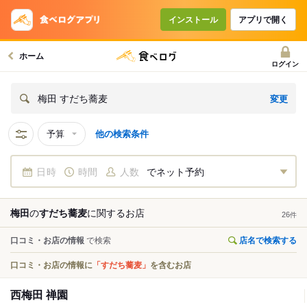
インストール
アプリで開く
ホーム
ログイン
変更
梅田 すだち蕎麦
予算
他の検索条件
日時
時間
人数
でネット予約
梅田
の
すだち蕎麦
に関する
お店
26
件
口コミ・お店の情報
で検索
店名で検索する
口コミ・お店の情報に
「すだち蕎麦」
を含むお店
西梅田 禅園