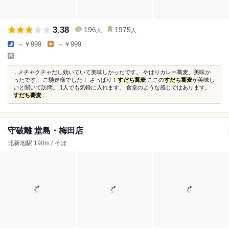
3.38
196
1975
人
人
～￥999
～￥999
-
...メチャクチャだし効いていて美味しかったです。 やはりカレー蕎麦、美味か
ったです、 ご馳走様でした！ さっぱり！
すだち蕎麦
ここの
すだち蕎麦
が美味し
いと聞いて訪問。 1人でも気軽に入れます。 食堂のような感じではあります。
すだち蕎麦
...
守破離 堂島・梅田店
北新地駅 190m / そば