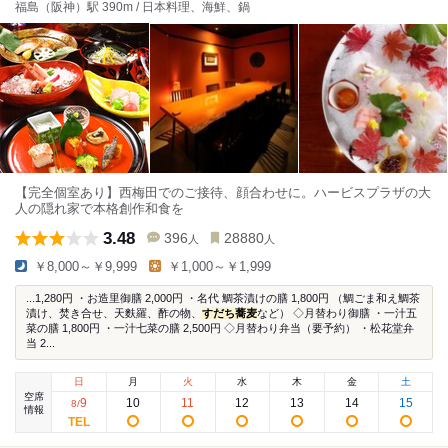
福島（阪神）駅 390m / 日本料理、海鮮、鍋
【完全個室あり】西梅田でのご接待、顔合わせに。ハービスプラザの大
人の隠れ家で本格創作和食を
3.48
396
28880
人
人
￥8,000～￥9,999
￥1,000～￥1,999
...1,280円 ・お造里御膳 2,000円 ・名代 鯛茶漬けの膳 1,800円 （鯛ごま和え鯛茶
漬け、焚き合せ、天麩羅、酢の物、
すだち蕎麦
など） ◇月替わり御膳 ・一汁五
菜の膳 1,800円 ・一汁七菜の膳 2,500円 ◇月替わり弁当（要予約） ・松花堂弁
当 2...
日
月
火
水
木
金
土
空席
9
10
11
12
13
14
15
8
/
情報