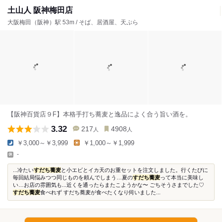
土山人 阪神梅田店
大阪梅田（阪神）駅 53m / そば、居酒屋、天ぷら
【阪神百貨店９F】本格手打ち蕎麦と逸品によく合う旨い酒を。
3.32
217
4908
人
人
￥3,000～￥3,999
￥1,000～￥1,999
-
...冷たい
すだち蕎麦
と小エビとイカ天のお重セットを注文しました。行くたびに
毎回結局悩みつつ同じものを頼んでしまう…夏の
すだち蕎麦
って本当に美味し
い…お店の雰囲気も...近くを通ったらまたこようかな〜 ごちそうさまでした♡
すだち蕎麦
食べれず すだち蕎麦が食べたくなり伺いました...