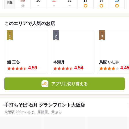
9
10
11
12
13
14
15
8
/
情報
このエリアで人気のお店
1
2
3
鮨 三心
本湖月
鳥匠 いし井
4.59
4.54
4.4
アプリに切り替える
手打ちそば 石月 グランフロント大阪店
大阪駅 200m / そば、居酒屋、天ぷら