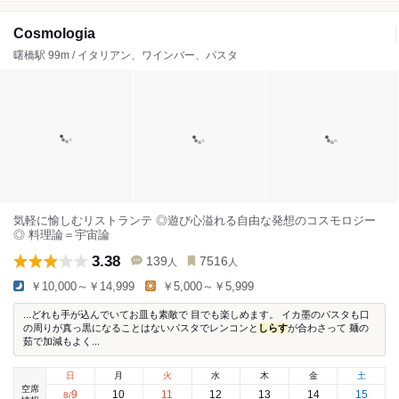
Cosmologia
曙橋駅 99m / イタリアン、ワインバー、パスタ
気軽に愉しむリストランテ ◎遊び心溢れる自由な発想のコスモロジー
◎ 料理論＝宇宙論
3.38
139
7516
人
人
￥10,000～￥14,999
￥5,000～￥5,999
...どれも手が込んでいてお皿も素敵で 目でも楽しめます。 イカ墨のパスタも口
の周りが真っ黒になることはないパスタでレンコンと
しらす
が合わさって 麺の
茹で加減もよく...
日
月
火
水
木
金
土
空席
9
10
11
12
13
14
15
8
/