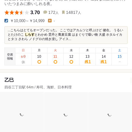
いたつまみに酔いしれる夜。
3.70
172
14817
人
人
￥10,000～￥14,999
-
...こちらはとてもオープンだった。 ここではアカムツと呼ぶけど 健在。 うるい
とたけのこ
しらす
とわかめ 雲丹と蕎麦豆腐 はまぐりで吸い物 大盛 ホタルイカ
とタコ さわら ノドグロの焼き浸し アイス...
日
月
火
水
木
金
土
空席
9
10
11
12
13
14
15
8
/
情報
1
1
残
残
乙巳
四谷三丁目駅 64m / 寿司、海鮮、日本料理