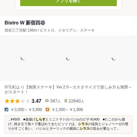
アプリを開く
Bistro W 新宿四谷
四谷三丁目駅 198m / ビストロ、イタリアン、ステーキ
5/7(水)より【無限ステーキ】Ver.2.0～カスタマイズで楽しみ方も無限～
がスタート！
3.47
387
22840
人
人
￥3,000～￥3,999
￥1,000～￥1,999
...¥4500 ■釜揚げ
しらす
とミニトマトのバジルのピザ ¥1400 ■たこのから揚
げ...焼き立て熱々で運ばれてきたピッツァは、
シラス
の塩気とジェノベーゼの香
りがすごく良い。 バジルとガーリックの風味に
シラス
の旨みが重なって...