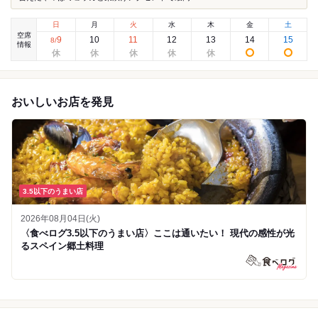
日
月
火
水
木
金
土
空席
9
10
11
12
13
14
15
8
/
情報
おいしいお店を発見
3.5以下のうまい店
2026年08月04日(火)
〈食べログ3.5以下のうまい店〉ここは通いたい！ 現代の感性が光
るスペイン郷土料理