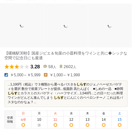
【曙橋駅30秒】国産ジビエ＆旬菜の小皿料理をワインと共に◆シックな
空間で記念日にも最適
3.28
58
2602
人
人
￥5,000～￥5,999
￥1,000～￥1,999
...1,100円（税込）で３種類から選べるパスタを
しらす
のジェノベーゼスパゲテ
ィを選択 数分で前菜プレートが提供...低脂肪 高たんぱく ■しめの一品 ■静岡
しらす
とカラスミのスパゲティ ・ハーフサイズ…1,540円...この日一だった料理
ワインがどんどん進んでしまう
しらす
とにんにくのペペロンチーノ これは生パ
スタなのかなぁ？...
日
月
火
水
木
金
土
空席
9
10
11
12
13
14
15
8
/
情報