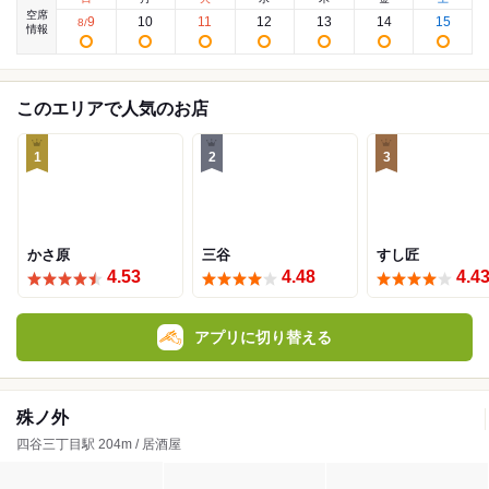
空席
9
10
11
12
13
14
15
8
/
情報
このエリアで人気のお店
1
2
3
かさ原
三谷
すし匠
4.53
4.48
4.4
アプリに切り替える
殊ノ外
四谷三丁目駅 204m / 居酒屋