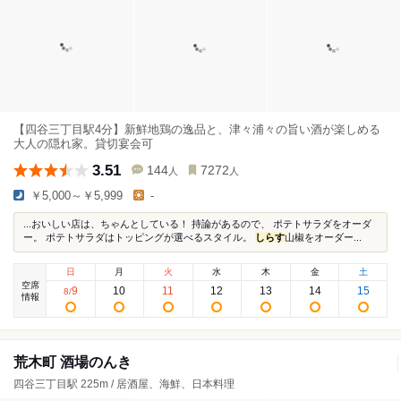
【四谷三丁目駅4分】新鮮地鶏の逸品と、津々浦々の旨い酒が楽しめる
大人の隠れ家。貸切宴会可
3.51
144
7272
人
人
￥5,000～￥5,999
-
...おいしい店は、ちゃんとしている！ 持論があるので、 ポテトサラダをオーダ
ー。 ポテトサラダはトッピングが選べるスタイル。
しらす
山椒をオーダー...
日
月
火
水
木
金
土
空席
9
10
11
12
13
14
15
8
/
情報
荒木町 酒場のんき
四谷三丁目駅 225m / 居酒屋、海鮮、日本料理