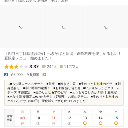
四谷三丁目駅 169m / 居酒屋、そば、海鮮
【四谷三丁目駅徒歩2分】へぎそばと新潟・創作料理を楽しめるお店！
夏限定メニュー始めました！
3.37
242
11272
人
人
￥5,000～￥5,999
-
...■もち豚ロースステーキ ■角煮 ■焼きそら豆 ■生のりと
しらす
のピザ ■刺
身盛合せ ■寒い時期の定番！ ■お刺身盛り合わせ...■いぶりがっことクリーム
チーズ 季節限定 ■生のりと
しらす
のピザ ■とうもろこしのかき揚げ 夏限定
■水なす刺 夏限定...■いか丸干し（770円） お酒のアテに。 ■生のりと
しらす
の
パリパリピザ（900円） 変化球でピザも食べてみました...
日
月
火
水
木
金
土
空席
9
10
11
12
13
14
15
8
/
情報