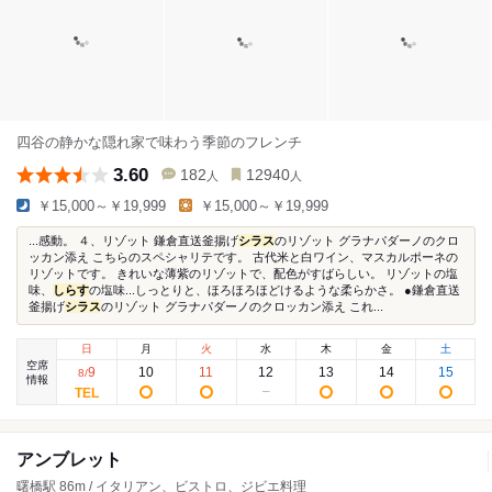
四谷の静かな隠れ家で味わう季節のフレンチ
3.60
182
12940
人
人
￥15,000～￥19,999
￥15,000～￥19,999
...感動。 ４、リゾット 鎌倉直送釜揚げ
シラス
のリゾット グラナパダーノのクロ
ッカン添え こちらのスペシャリテです。 古代米と白ワイン、マスカルポーネの
リゾットです。 きれいな薄紫のリゾットで、配色がすばらしい。 リゾットの塩
味、
しらす
の塩味...しっとりと、ほろほろほどけるような柔らかさ。 ●鎌倉直送
釜揚げ
シラス
のリゾット グラナパダーノのクロッカン添え これ...
日
月
火
水
木
金
土
空席
9
10
11
12
13
14
15
8
/
情報
アンブレット
曙橋駅 86m / イタリアン、ビストロ、ジビエ料理