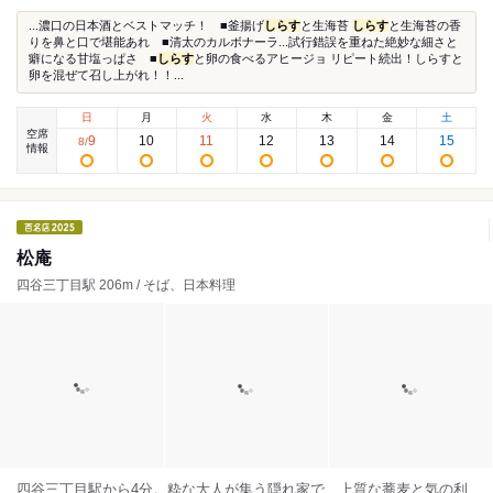
...濃口の日本酒とベストマッチ！ ■釜揚げ
しらす
と生海苔
しらす
と生海苔の香
りを鼻と口で堪能あれ ■清太のカルボナーラ...試行錯誤を重ねた絶妙な細さと
癖になる甘塩っぱさ ■
しらす
と卵の食べるアヒージョ リピート続出！しらすと
卵を混ぜて召し上がれ！！...
日
月
火
水
木
金
土
空席
9
10
11
12
13
14
15
8
/
情報
松庵
四谷三丁目駅 206m / そば、日本料理
四谷三丁目駅から4分。粋な大人が集う隠れ家で、上質な蕎麦と気の利