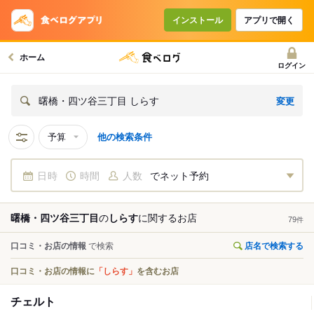
インストール
アプリで開く
ホーム
ログイン
変更
曙橋・四ツ谷三丁目 しらす
予算
他の検索条件
日時
時間
人数
でネット予約
曙橋・四ツ谷三丁目
の
しらす
に関する
お店
79
件
口コミ・お店の情報
で検索
店名で検索する
口コミ・お店の情報に
「しらす」
を含むお店
チェルト