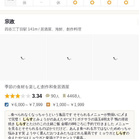
宗政
四谷三丁目駅 141m / 居酒屋、海鮮、創作料理
季節の食材を楽しむ創作和食居酒屋
3.34
90
4468
人
人
￥6,000～￥7,999
￥1,000～￥1,999
...食べられなくなっちゃうという逸品です そそられるメニューが勢揃いに〆ま
で完璧！
しらす
とみょうがのあえたやつ(？) ポテサラの温玉&明太子 鴨の溶岩
焼き
しらす
とたけのこの土鍋ご飯 金曜の8時ごろに予約で行きました メニュー
を見るとそそられるものばかりだけど、あんま食べれる方ではないためめっちゃ
悩みます笑 ようやく選んだおつまみたちはどれも最高です ミョウガと
しらす
の
会えたやつはミョウガと柴漬けアクセントで最高...