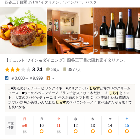
四谷三丁目駅 191m / イタリアン、ワインバー、パスタ
【チェルト ワイン＆ダイニング】四谷三丁目の隠れ家イタリアン。
3.24
39
3977
人
人
￥8,000～￥9,999
-
...■海老のジェノベーゼ リングイネ ■タリアテッレ
しらす
と青のりのクリーム
ソース ■ウニのペペロンチーノ...”ランチは火・水・木だけ。 Ａ
しらす
とトマ
ト、大葉のスパゲッティーニ Ｂ 牛スネ肉のトマト煮 Ｃ...◎ 美味しいね 真鯛の
ポワレ ◎ 魚が美味いんだよね
しらす
のペペロンチーノ ○ 食べ過ぎたから無くて
も良いかも...
日
月
火
水
木
金
土
空席
9
10
11
12
13
14
15
8
/
情報