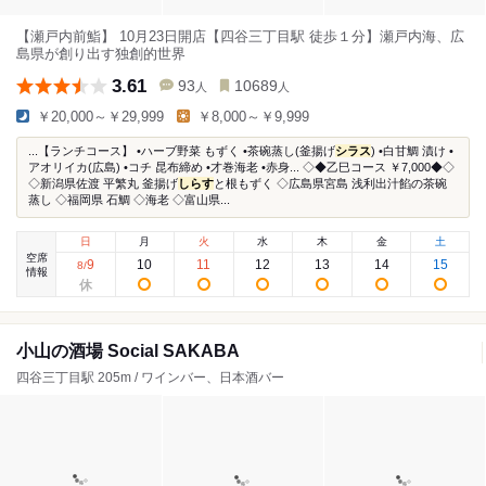
【瀬戸内前鮨】 10月23日開店【四谷三丁目駅 徒歩１分】瀬戸内海、広
島県が創り出す独創的世界
3.61
93
10689
人
人
￥20,000～￥29,999
￥8,000～￥9,999
...【ランチコース】 •ハーブ野菜 もずく •茶碗蒸し(釜揚げ
シラス
) •白甘鯛 漬け •
アオリイカ(広島) •コチ 昆布締め •才巻海老 •赤身...⁡ ◇◆乙巳コース ￥7,000◆◇
◇新潟県佐渡 平繁丸 釜揚げ
しらす
と根もずく ◇広島県宮島 浅利出汁餡の茶碗
蒸し ◇福岡県 石鯛 ◇海老 ◇富山県...
日
月
火
水
木
金
土
空席
9
10
11
12
13
14
15
8
/
情報
小山の酒場 Social SAKABA
四谷三丁目駅 205m / ワインバー、日本酒バー