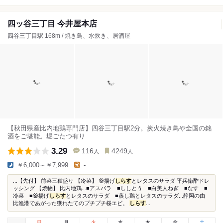
四ッ谷三丁目 今井屋本店
四谷三丁目駅 168m / 焼き鳥、水炊き、居酒屋
【秋田県産比内地鶏専門店】四谷三丁目駅2分。炭火焼き鳥や全国の銘
酒をご堪能。堀ごたつ有り
3.29
116
4249
人
人
￥6,000～￥7,999
-
...【先付】 前菜三種盛り 【冷菜】 釜揚げ
しらす
とレタスのサラダ 平兵衛酢ドレ
ッシング 【焼物】 比内地鶏...■アスパラ ■ししとう ■白美人ねぎ ■なす ■
冷菜 ■釜揚げ
しらす
とレタスのサラダ ■蒸し鶏とレタスのサラダ...静岡の由
比漁港であがった獲れたてのプチプチ桜エビ。
しらす
...
日
月
火
水
木
金
土