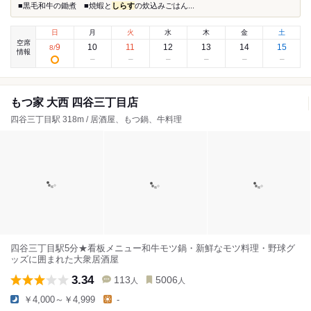
■黒毛和牛の鋤煮 ■焼蝦と
しらす
の炊込みごはん...
日
月
火
水
木
金
土
空席
9
10
11
12
13
14
15
8
/
情報
もつ家 大西 四谷三丁目店
四谷三丁目駅 318m / 居酒屋、もつ鍋、牛料理
四谷三丁目駅5分★看板メニュー和牛モツ鍋・新鮮なモツ料理・野球グ
ッズに囲まれた大衆居酒屋
3.34
113
5006
人
人
￥4,000～￥4,999
-