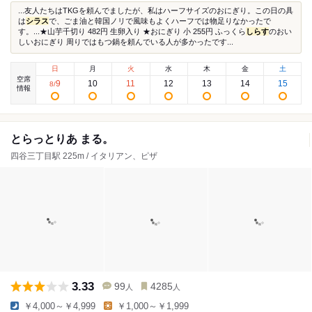
...友人たちはTKGを頼んでましたが、私はハーフサイズのおにぎり。この日の具
は
シラス
で、ごま油と韓国ノリで風味もよくハーフでは物足りなかったで
す。...★山芋千切り 482円 生卵入り ★おにぎり 小 255円 ふっくら
しらす
のおい
しいおにぎり 周りではもつ鍋を頼んでいる人が多かったです...
日
月
火
水
木
金
土
空席
9
10
11
12
13
14
15
8
/
情報
とらっとりあ まる。
四谷三丁目駅 225m / イタリアン、ピザ
3.33
99
4285
人
人
￥4,000～￥4,999
￥1,000～￥1,999