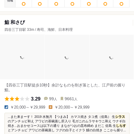
情報
鮨 和さび
四谷三丁目駅 33m / 寿司、海鮮、日本料理
【四谷三丁目駅徒歩10秒】余計なものを削ぎ落とした、江戸前の握り
鮨。
3.29
99
9661
人
人
￥20,000～￥29,999
￥20,000～￥29,999
...また来まーす！ 2019 水無月 【つまみ】 カマス焼き タコ煮（佐島） 生
シラス
のアンチョビ和え アワビの茶碗蒸し肝入り 毛ガニのムラサキウニ和え ウナギ白
焼き...おまかせコースは以下の通り まながつおの昆布締め まだこ 佐島 生
しらす
とアンチョビ アワビの茶碗蒸し フグの白子とイクラ 鰻の白焼き ここから握り...