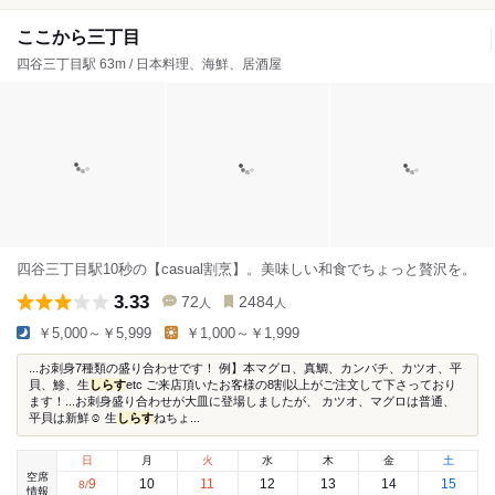
ここから三丁目
四谷三丁目駅 63m / 日本料理、海鮮、居酒屋
四谷三丁目駅10秒の【casual割烹】。美味しい和食でちょっと贅沢を。
3.33
72
2484
人
人
￥5,000～￥5,999
￥1,000～￥1,999
...お刺身7種類の盛り合わせです！ 例】本マグロ、真鯛、カンパチ、カツオ、平
貝、鯵、生
しらす
etc ご来店頂いたお客様の8割以上がご注文して下さっており
ます！...お刺身盛り合わせが大皿に登場しましたが、 カツオ、マグロは普通、
平貝は新鮮☺️ 生
しらす
ねちょ...
日
月
火
水
木
金
土
空席
9
10
11
12
13
14
15
8
/
情報