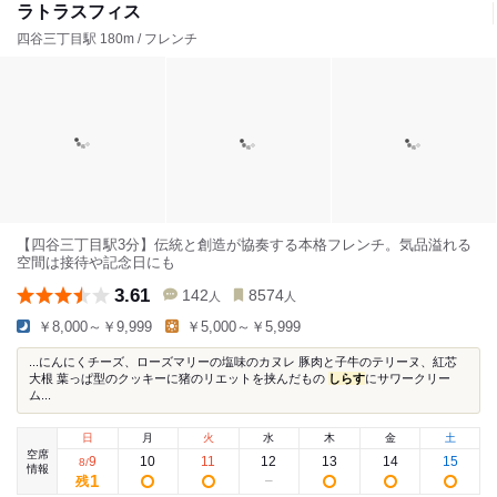
ラトラスフィス
四谷三丁目駅 180m / フレンチ
【四谷三丁目駅3分】伝統と創造が協奏する本格フレンチ。気品溢れる
空間は接待や記念日にも
3.61
142
8574
人
人
￥8,000～￥9,999
￥5,000～￥5,999
...にんにくチーズ、ローズマリーの塩味のカヌレ 豚肉と子牛のテリーヌ、紅芯
大根 葉っぱ型のクッキーに猪のリエットを挟んだもの
しらす
にサワークリー
ム...
日
月
火
水
木
金
土
空席
9
10
11
12
13
14
15
8
/
情報
1
残