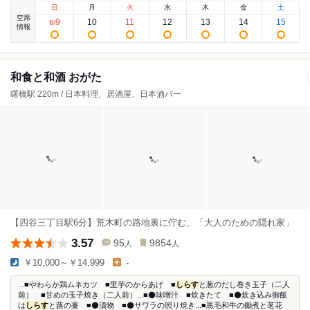
日
月
火
水
木
金
土
空席
9
10
11
12
13
14
15
8
/
情報
和食と和酒 おがた
曙橋駅 220m / 日本料理、居酒屋、日本酒バー
【四谷三丁目駅6分】荒木町の路地裏に佇む、「大人のための隠れ家」
3.57
95
9854
人
人
￥10,000～￥14,999
-
...■やわらか鶏ムネカツ ■里芋のからあげ ■
しらす
と葱のだし巻き玉子（二人
前） ■甘めの玉子焼き（二人前）...■⚫味噌汁 ■炊きたて ■⚫炊き込み御飯
は
しらす
と蕗の薹 ■⚫漬物 ■⚫サワラの照り焼き...■黒毛和牛の鋤煮と茗花