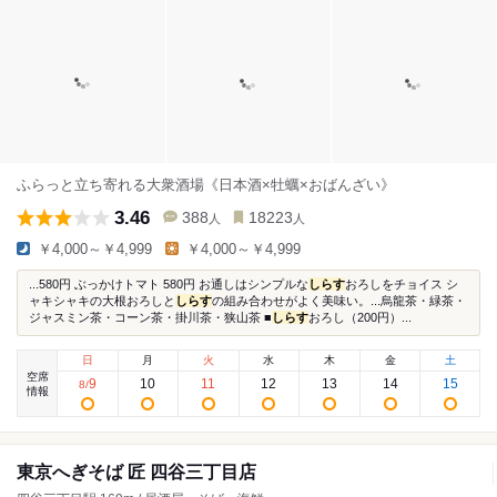
ふらっと立ち寄れる大衆酒場《日本酒×牡蠣×おばんざい》
3.46
388
18223
人
人
￥4,000～￥4,999
￥4,000～￥4,999
...580円 ぶっかけトマト 580円 お通しはシンプルな
しらす
おろしをチョイス シ
ャキシャキの大根おろしと
しらす
の組み合わせがよく美味い。...烏龍茶・緑茶・
ジャスミン茶・コーン茶・掛川茶・狭山茶 ■
しらす
おろし（200円）...
日
月
火
水
木
金
土
空席
9
10
11
12
13
14
15
8
/
情報
東京へぎそば 匠 四谷三丁目店