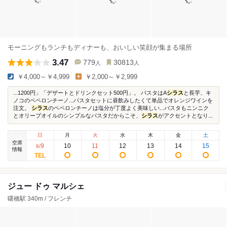
モーニングもランチもディナーも、おいしい笑顔が集まる場所
3.47
779
30813
人
人
￥4,000～￥4,999
￥2,000～￥2,999
...1200円」「デザートとドリンクセット500円」。 パスタはA
シラス
と長芋、キ
ノコのペペロンチーノ...パスタセットに昼飲みしたくて単品でオレンジワインを
注文。
シラス
のペペロンチーノは塩分が丁度よく美味しい...パスタもニンニク
とオリーブオイルのシンプルなパスタだからこそ、
シラス
がアクセントとなり...
日
月
火
水
木
金
土
空席
9
10
11
12
13
14
15
8
/
情報
ジュー ドゥ マルシェ
曙橋駅 340m / フレンチ