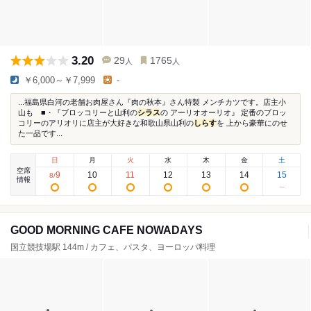
3.20
29
1765
人
人
￥6,000～￥7,999
-
...福島県白河の老舗お肉屋さん『肉の秋本』さん特製 メンチカツです。店主小
山も ■・『ブロッコリーと山利の
シラス
の アーリオオーリオ』 定番のブロッ
コリーのアリオリに店主が大好きな和歌山県山利の
しらす
を 上から豪華にのせ
た一品です...
日
月
火
水
木
金
土
空席
9
10
11
12
13
14
15
8
/
情報
GOOD MORNING CAFE NOWADAYS
国立競技場駅 144m / カフェ、パスタ、ヨーロッパ料理