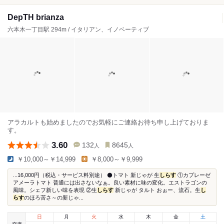
DepTH brianza
六本木一丁目駅 294m / イタリアン、イノベーティブ
アラカルトも始めましたのでお気軽にご連絡お待ち申し上げておりま
す。
3.60
132
8645
人
人
￥10,000～￥14,999
￥8,000～￥9,999
...16,000円（税込・サービス料別途） ⚫トマト 新じゃが 生
しらす
①カプレーゼ
アメーラトマト 普通には出さないなぁ。良い素材に味の変化。エストラゴンの
風味。シェフ新しい味を表現 ②生
しらす
新じゃが タルト おぉー、流石。生
し
らす
のほろ苦さ～の新じゃ...
日
月
火
水
木
金
土