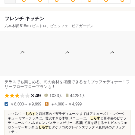
フレンチ キッチン
六本木駅 515m / ビストロ、ビュッフェ、ビアガーデン
テラスでも楽しめる、旬の食材を堪能できるセミブッフェディナー！フ
リーフローフロープランも！
3.49
1033
44281
人
人
￥8,000～￥9,999
￥4,000～￥4,999
...- パン！ -
しらす
と西洋葱のピザラディエール まずはアミューズ！ -...バーベ
キュー サマーテラスは、贅沢すぎる体験 メニューは、
しらす
と西洋葱のピザラ
ディエール 生ハムメロン パスティスゼリー...感謝) 初夏を感じるセミビュッフェ
◎シーザーサラダ △
しらす
とタケノコのグレインズサラダ ⚪︎夏野菜のクリュデ
ィテ...