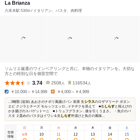
La Brianza
六本木駅 530m / イタリアン、パスタ、肉料理
ソムリエ厳選のワインペアリングと共に、本物のイタリアンを。大切な
方との特別な日を個室空間で
3.74
2508
116534
人
人
￥10,000～￥14,999
￥4,000～￥4,999
...3種類 (追加) あおさのナポリ風揚げパン 前菜 生
シラス
のロザマリーナ ボタン
エビ クジラとチーズ モルッツエッロ...イチヂクを添えて ■生
しらす
と桜えびの
かき揚げのスパゲットーニ ■トリュフグラタン...後を引くうまさ。 ・魚介のパ
スタ ２皿めのパスタはイワシ＆生
しらす
沖漬けと魚介の風味...
日
月
火
水
木
金
土
空席
9
10
11
12
13
14
15
8
/
情報