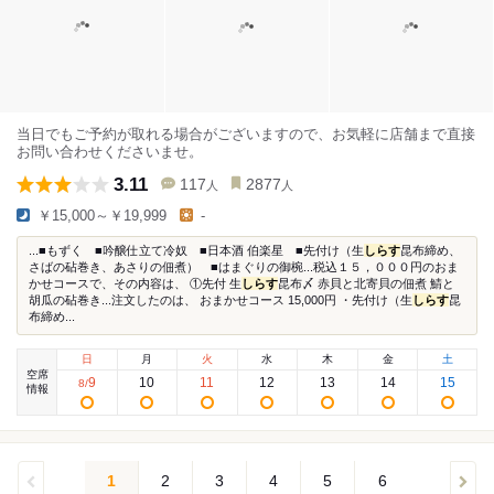
当日でもご予約が取れる場合がございますので、お気軽に店舗まで直接
お問い合わせくださいませ。
3.11
117
2877
人
人
￥15,000～￥19,999
-
...■もずく ■吟醸仕立て冷奴 ■日本酒 伯楽星 ■先付け（生
しらす
昆布締め、
さばの砧巻き、あさりの佃煮） ■はまぐりの御椀...税込１５，０００円のおま
かせコースで、その内容は、 ①先付 生
しらす
昆布〆 赤貝と北寄貝の佃煮 鯖と
胡瓜の砧巻き...注文したのは、 おまかせコース 15,000円 ・先付け（生
しらす
昆
布締め...
日
月
火
水
木
金
土
空席
9
10
11
12
13
14
15
8
/
情報
1
2
3
4
5
6