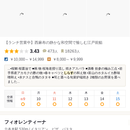
【ランチ営業中】西麻布の静かな和空間で愉しむ江戸前鮨
3.43
473
18263
人
人
￥10,000～￥14,999
￥8,000～￥9,999
...•桜鯛 桜醤油で ■椀 物 桜海老摺り流し 焼きアスパラ ■酒肴 拾参の極み三点 •岩
手県産アカモクの酢の物 •春キャベツと
しらす
の和え物 •富山のホタルイカ酢味
噌和え •水ナスと合鴨のタタキ ■筍と選べる旬菜炉端焼き 2種類のお野菜を選べ
ました...
日
月
火
水
木
金
土
空席
9
10
11
12
13
14
15
8
/
情報
フィオレンティーナ
六本木駅 530m / イタリアン、ピザ、パスタ