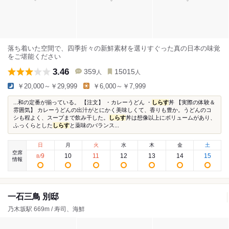
落ち着いた空間で、四季折々の新鮮素材を選りすぐった真の日本の味覚
をご堪能ください
3.46
359
15015
人
人
￥20,000～￥29,999
￥6,000～￥7,999
...和の定番が揃っている。 【注文】 ・カレーうどん ・
しらす
丼 【実際の体験＆
雰囲気】 カレーうどんの出汁がとにかく美味しくて、香りも豊か。うどんのコ
シも程よく、スープまで飲み干した。
しらす
丼は想像以上にボリュームがあり、
ふっくらとした
しらす
と薬味のバランス...
日
月
火
水
木
金
土
空席
9
10
11
12
13
14
15
8
/
情報
一石三鳥 別邸
乃木坂駅 669m / 寿司、海鮮