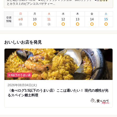
とカラスミのビアンコスパゲティー...
日
月
火
水
木
金
土
空席
9
10
11
12
13
14
15
8
/
情報
おいしいお店を発見
3.5以下のうまい店
2026年08月04日(火)
〈食べログ3.5以下のうまい店〉ここは通いたい！ 現代の感性が光
るスペイン郷土料理