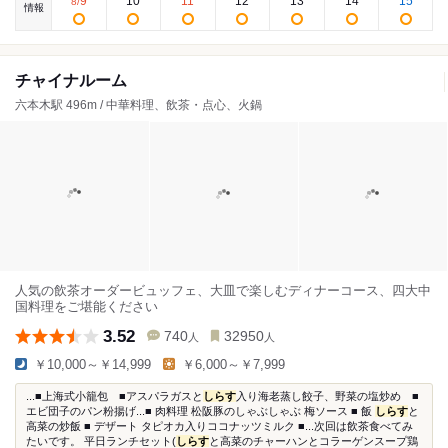
9
10
11
12
13
14
15
8
/
情報
チャイナルーム
六本木駅 496m / 中華料理、飲茶・点心、火鍋
人気の飲茶オーダービュッフェ、大皿で楽しむディナーコース、四大中
国料理をご堪能ください
3.52
740
32950
人
人
￥10,000～￥14,999
￥6,000～￥7,999
...■上海式小籠包 ■アスパラガスと
しらす
入り海老蒸し餃子、野菜の塩炒め ■
エビ団子のパン粉揚げ...■ 肉料理 松阪豚のしゃぶしゃぶ 梅ソース ■ 飯
しらす
と
高菜の炒飯 ■ デザート タピオカ入りココナッツミルク ■...次回は飲茶食べてみ
たいです。 平日ランチセット(
しらす
と高菜のチャーハンとコラーゲンスープ鶏