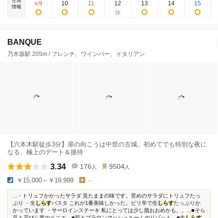
空席
9
10
11
12
13
14
15
8
/
情報
BANQUE
乃木坂駅 205m / フレンチ、ワインバー、イタリアン
【六本木駅徒歩3分】扉の向こうは中世の古城。初めてでも特別な夜に
なる、極上のデート＆接待
3.34
176
9504
人
人
￥15,000～￥19,999
-
...・トリュフかかったサラダ 見たままの味です。苦めのサラダにトリュフたっ
ぷり ・生
しらす
パスタ これが1番美味しかった。ピリ辛で生
しらす
たっぷりか
かっています ・サーロインステーキ 私にとっては少し脂おおめかも。。...■そら
豆と花びら茸のベニエ ■筍とブラウンマッシュルームのリゾット ■生
しらす