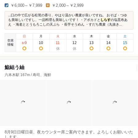
￥6,000～￥7,999
￥2,000～￥2,999
...口の中で広がる松茸の香り、やはり温かい蕎麦が良いですね。 おそば・つゆ
も美味しいですし、一品料理も美味しいです！ ・アボカドと
しらす
の塩昆布あ
え ・海老ととうもろこしの天ぷら ・長芋そうめん ・すだち蕎麦（丸抜き...
日
月
火
水
木
金
土
空席
9
10
11
12
13
14
15
8
/
情報
鮨結う紬
六本木駅 167m / 寿司、海鮮
8月9日日曜日昼、夜カウンター席ご案内できます。よろしくお願いいた
します。