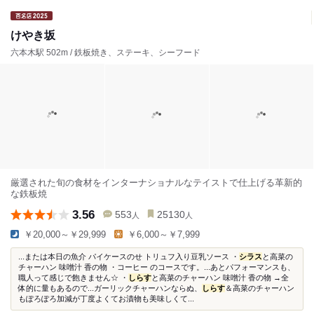
けやき坂
六本木駅 502m / 鉄板焼き、ステーキ、シーフード
厳選された旬の食材をインターナショナルなテイストで仕上げる革新的
な鉄板焼
3.56
553
25130
人
人
￥20,000～￥29,999
￥6,000～￥7,999
...または本日の魚介 パイケースのせ トリュフ入り豆乳ソース ・
シラス
と高菜の
チャーハン 味噌汁 香の物 ・コーヒー のコースです。...あとパフォーマンスも、
職人って感じで飽きません☆ ・
しらす
と高菜のチャーハン 味噌汁 香の物 →全
体的に量もあるので...ガーリックチャーハンならぬ、
しらす
＆高菜のチャーハン
もぽろぽろ加減が丁度よくてお漬物も美味しくて...