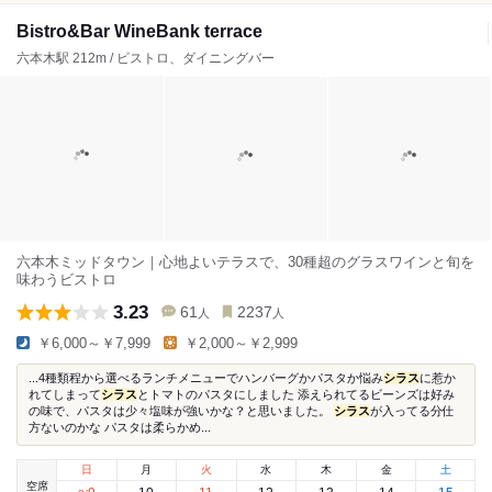
Bistro&Bar WineBank terrace
六本木駅 212m / ビストロ、ダイニングバー
六本木ミッドタウン｜心地よいテラスで、30種超のグラスワインと旬を
味わうビストロ
3.23
61
2237
人
人
￥6,000～￥7,999
￥2,000～￥2,999
...4種類程から選べるランチメニューでハンバーグかパスタか悩み
シラス
に惹か
れてしまって
シラス
とトマトのパスタにしました 添えられてるビーンズは好み
の味で、パスタは少々塩味が強いかな？と思いました。
シラス
が入ってる分仕
方ないのかな パスタは柔らかめ...
日
月
火
水
木
金
土
空席