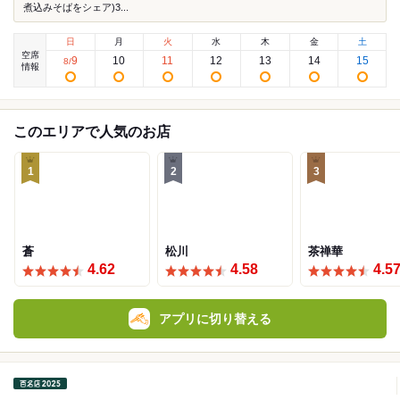
煮込みそばをシェア)3...
日
月
火
水
木
金
土
空席
9
10
11
12
13
14
15
8
/
情報
このエリアで人気のお店
1
2
3
蒼
松川
茶禅華
4.62
4.58
4.5
アプリに切り替える