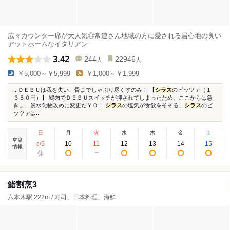
広々カウンター席が大人気◎常連さん地域の方に愛される居心地の良い
アットホームなイタリアン
3.42
244
22946
人
人
￥5,000～￥5,999
￥1,000～￥1,999
...ＤＥＢＵは我を失い、骨までしゃぶり尽くすのみ！ 【
シラス
のピッツァ（１
３５０円）】 鶏肉でＤＥＢＵスイッチが押されてしまったため、ここからは急
きょ、炭水化物攻めに変更だＹＯ！
シラス
の塩気が食欲をそそる、
シラス
のピ
ッツァは...
日
月
火
水
木
金
土
空席
9
10
11
12
13
14
15
8
/
情報
鮨割烹3
六本木駅 222m / 寿司、日本料理、海鮮