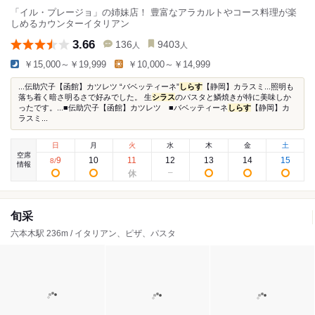
「イル・プレージョ」の姉妹店！ 豊富なアラカルトやコース料理が楽
しめるカウンターイタリアン
3.66
136
9403
人
人
￥15,000～￥19,999
￥10,000～￥14,999
...伝助穴子【函館】カツレツ “バベッティーネ”
しらす
【静岡】カラスミ...照明も
落ち着く暗さ明るさで好みでした。 生
シラス
のパスタと鱗焼きが特に美味しか
ったです。...■伝助穴子【函館】カツレツ ■バベッティーネ
しらす
【静岡】カ
ラスミ...
日
月
火
水
木
金
土
空席
9
10
11
12
13
14
15
8
/
情報
旬采
六本木駅 236m / イタリアン、ピザ、パスタ