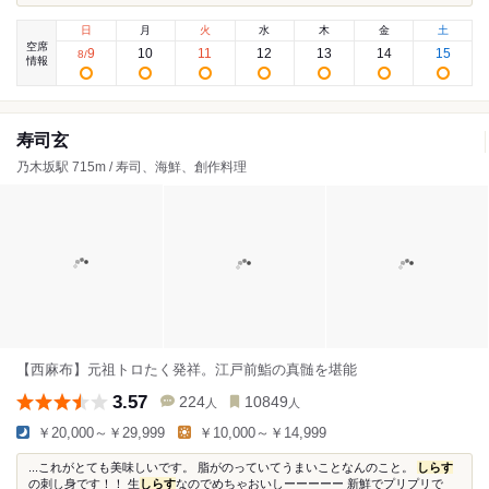
日
月
火
水
木
金
土
空席
9
10
11
12
13
14
15
8
/
情報
寿司玄
乃木坂駅 715m / 寿司、海鮮、創作料理
【西麻布】元祖トロたく発祥。江戸前鮨の真髄を堪能
3.57
224
10849
人
人
￥20,000～￥29,999
￥10,000～￥14,999
...これがとても美味しいです。 脂がのっていてうまいことなんのこと。
しらす
の刺し身です！！ 生
しらす
なのでめちゃおいしーーーーー 新鮮でプリプリで