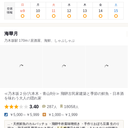
日
月
火
水
木
金
土
空席
9
10
11
12
13
14
15
8
/
情報
海華月
乃木坂駅 170m / 居酒屋、海鮮、しゃぶしゃぶ
≪乃木坂２分/六本木・青山8分≫ 飛騨古民家建築と季節の鮮魚・日本酒
を味わう大人の隠れ家
3.40
287
18058
人
人
￥5,000～￥5,999
￥1,000～￥1,999
...・天然鮮魚のカルパッチョ ・飛騨牛朴葉味噌焼き ・手作りおぼろ豆腐 生のり
掛け ・鶏天婦羅 野菜のかき揚げ ・
しらす
磯辺土鍋ご飯 ・あおさのりの味噌汁