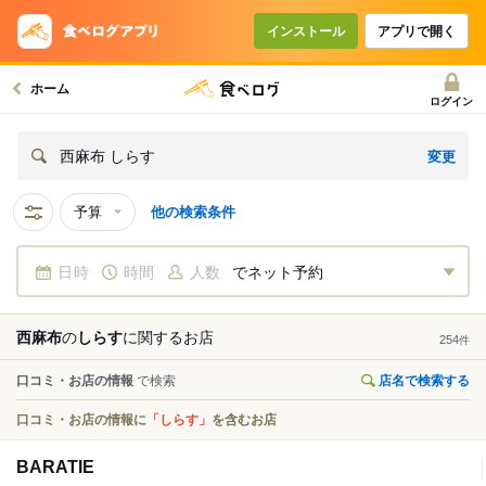
インストール
アプリで開く
ホーム
ログイン
変更
西麻布 しらす
予算
他の検索条件
日時
時間
人数
でネット予約
西麻布
の
しらす
に関する
お店
254
件
口コミ・お店の情報
で検索
店名で検索する
口コミ・お店の情報に
「しらす」
を含むお店
BARATIE