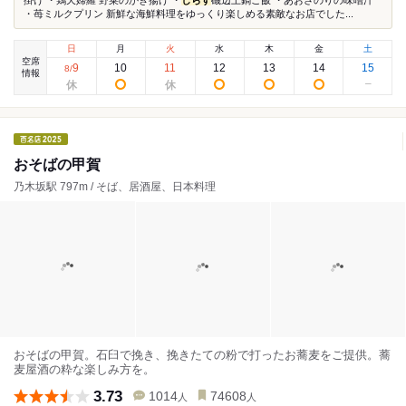
・苺ミルクプリン 新鮮な海鮮料理をゆっくり楽しめる素敵なお店でした...
日
月
火
水
木
金
土
空席
9
10
11
12
13
14
15
8
/
情報
おそばの甲賀
乃木坂駅 797m / そば、居酒屋、日本料理
おそばの甲賀。石臼で挽き、挽きたての粉で打ったお蕎麦をご提供。蕎
麦屋酒の粋な楽しみ方を。
3.73
1014
74608
人
人