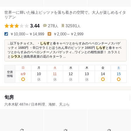
世界一に輝いた極上ピッツァを落ち着きの空間で。大人が楽しめるイタ
リアン
3.44
278
32591
人
人
￥10,000～￥14,999
￥2,000～￥2,999
...以下をチョイス。 ・
しらす
と春キャベツとからすみのペペロンチーノスパゲ
ッティ 1680円 ・辛口サラミとほうれん草のピッツァ 1680円
しらす
と春キャベ
ツとからすみのペペロンチーノスパゲッティ...ワインとの相性抜群！ カラスミ
と
シラス
と徳島県産菜の花のキターラ ...
日
月
火
水
木
金
土
空席
9
10
11
12
13
14
15
8
/
情報
旬房
六本木駅 487m / 日本料理、海鮮、天ぷら