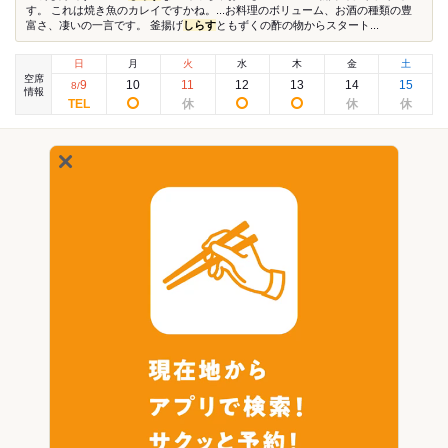
す。 これは焼き魚のカレイですかね。...お料理のボリューム、お酒の種類の豊
富さ、凄いの一言です。 釜揚げ
しらす
ともずくの酢の物からスタート...
日
月
火
水
木
金
土
空席
9
10
11
12
13
14
15
8
/
情報