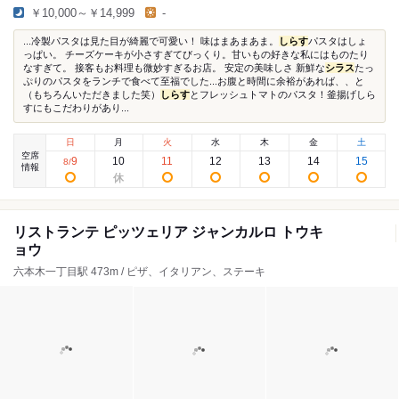
￥10,000～￥14,999
-
...冷製パスタは見た目が綺麗で可愛い！ 味はまあまあま。
しらす
パスタはしょ
っぱい。 チーズケーキが小さすぎてびっくり。甘いもの好きな私にはものたり
なすぎて。 接客もお料理も微妙すぎるお店。 安定の美味しさ 新鮮な
シラス
たっ
ぷりのパスタをランチで食べて至福でした...お腹と時間に余裕があれば、、と
（もちろんいただきました笑）
しらす
とフレッシュトマトのパスタ！釜揚げしら
すにもこだわりがあり...
日
月
火
水
木
金
土
空席
9
10
11
12
13
14
15
8
/
情報
リストランテ ピッツェリア ジャンカルロ トウキ
ョウ
六本木一丁目駅 473m / ピザ、イタリアン、ステーキ