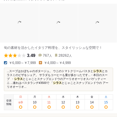
旬の素材を活かしたイタリア料理を、スタイリッシュな空間で！
3.49
767
28262
人
人
￥6,000～￥7,999
￥4,000～￥4,999
...スープはかぼちゃのポタージュ。 ウニのトマトクリームパスタと
シラス
とカ
ラスミのピザをシェア。 サラダもコーヒーも量が多かったです...・本日のスー
プ ・
シラス
とじゃことスナップエンドウのアーリオオーリオスパゲッティー
ニ ...連れはパスタランチ¥3500で 「
シラス
とじゃことスナップエンドウの アー
リオオーリオ...
日
月
火
水
木
金
土
空席
9
10
11
12
13
14
15
8
/
情報