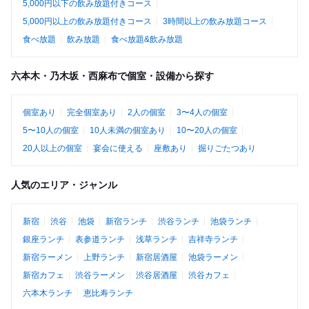
5,000円以下の飲み放題付きコース
5,000円以上の飲み放題付きコース
3時間以上の飲み放題コース
食べ放題
飲み放題
食べ放題&飲み放題
六本木・乃木坂・西麻布で個室・設備から探す
個室あり
完全個室あり
2人の個室
3〜4人の個室
5〜10人の個室
10人未満の個室あり
10〜20人の個室
20人以上の個室
宴会に使える
座敷あり
掘りごたつあり
人気のエリア・ジャンル
新宿
渋谷
池袋
新宿ランチ
渋谷ランチ
池袋ランチ
銀座ランチ
表参道ランチ
浅草ランチ
吉祥寺ランチ
新宿ラーメン
上野ランチ
新宿居酒屋
池袋ラーメン
新宿カフェ
渋谷ラーメン
渋谷居酒屋
渋谷カフェ
六本木ランチ
恵比寿ランチ