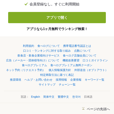
会員登録なし。すぐに利用開始
アプリで開く
アプリなら1ヶ月無料でランキング検索！
利用規約
食べログについて
携帯電話番号認証とは
口コミ・ランキングに対する取り組み
点数について
飲食店・飲食企業様向けサービス
食べログ店舗会員について
広告（メーカー・団体様等向け）について
機能改善要望
口コミガイドライン
食べログプレミアム
食べログプレミアム無料クーポン
ネット予約（リクエスト予約）
個人情報保護方針
外部送信（オプトアウト）
特定商取引法に基づく表記
推奨環境
ヘルプ・お問い合わせ
採用情報
企業情報
キーワード一覧
サイトマップ
チェーン一覧
言語：
English
简体中文
繁體中文
한국어
日本語
ページの先頭へ