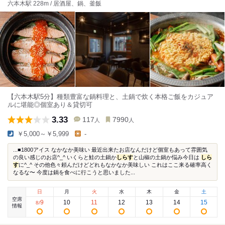
六本木駅 228m / 居酒屋、鍋、釜飯
【六本木駅5分】種類豊富な鍋料理と、土鍋で炊く本格ご飯をカジュア
ルに堪能◎個室あり＆貸切可
3.33
117
7990
人
人
￥5,000～￥5,999
-
...■1800アイス なかなか美味い 最近出来たお店なんだけど個室もあって雰囲気
の良い感じのお店^_^ いくらと鮭の土鍋か
しらす
と山椒の土鍋か悩み今日は
しら
す
に^_^ その他色々頼んだけどどれもなかなか美味しい これはここ来る確率高く
なるな〜 今度は鍋を食べに行こうと思いました...
日
月
火
水
木
金
土
空席
9
10
11
12
13
14
15
8
/
情報