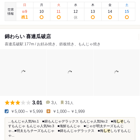
日
月
火
水
木
金
土
空席
9
10
11
12
13
14
15
8
/
情報
1
残
錦わらい 喜連瓜破店
喜連瓜破駅 177m / お好み焼き、鉄板焼き、もんじゃ焼き
3.01
3
31
人
人
￥5,000～￥5,999
￥1,000～￥1,999
...もんじゃ人気No.1 ■錦もんじゃデラックス もんじゃ人気No.2 ■梅
しそ
しら
すもんじゃ もんじゃ人気No.3 ■海鮮もんじゃ ■じゃが明太チーズもんじ
ゃ...■明太もちチーズもんじゃ ■錦もんじゃデラックス ■梅
しそ
しらすもんじ
ゃ...