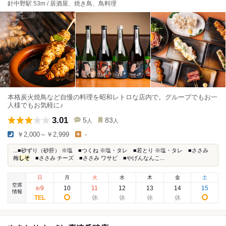
針中野駅 53m / 居酒屋、焼き鳥、鳥料理
本格炭火焼鳥など自慢の料理を昭和レトロな店内で。グループでもお一
人様でもお気軽に♪
3.01
5
83
人
人
￥2,000～￥2,999
-
...■砂ずり（砂肝） ※塩 ■つくね ※塩・タレ ■若とり ※塩・タレ ■ささみ
梅
しそ
■ささみ チーズ ■ささみ ワサビ ■やげんなんこ...
日
月
火
水
木
金
土
空席
9
10
11
12
13
14
15
8
/
情報