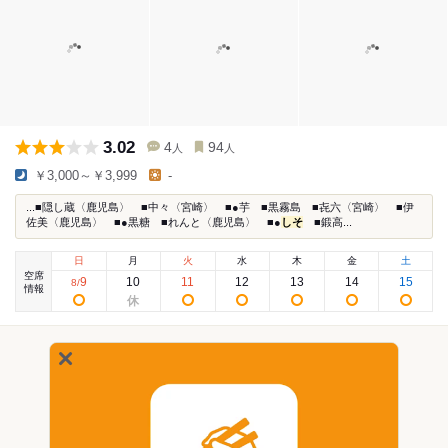
3.02
4
94
人
人
￥3,000～￥3,999
-
...■隠し蔵〈鹿児島〉 ■中々〈宮崎〉 ■●芋 ■黒霧島 ■㐂六〈宮崎〉 ■伊
佐美〈鹿児島〉 ■●黒糖 ■れんと〈鹿児島〉 ■●
しそ
■鍛高...
日
月
火
水
木
金
土
空席
9
10
11
12
13
14
15
8
/
情報