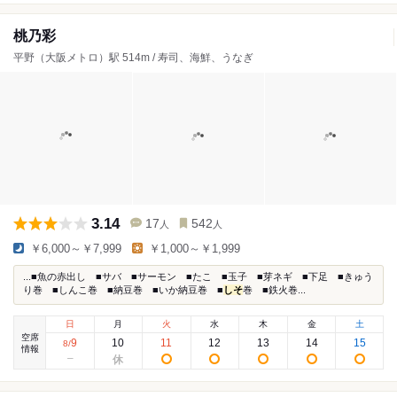
桃乃彩
平野（大阪メトロ）駅 514m / 寿司、海鮮、うなぎ
3.14
17
542
人
人
￥6,000～￥7,999
￥1,000～￥1,999
...■魚の赤出し ■サバ ■サーモン ■たこ ■玉子 ■芽ネギ ■下足 ■きゅう
り巻 ■しんこ巻 ■納豆巻 ■いか納豆巻 ■
しそ
巻 ■鉄火巻...
日
月
火
水
木
金
土
空席
9
10
11
12
13
14
15
8
/
情報