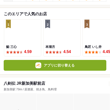
このエリアで人気のお店
1
2
3
鮨 三心
本湖月
鳥匠 いし井
4.59
4.54
4.4
アプリに切り替える
八剣伝 JR新加美駅前店
新加美駅 79m / 居酒屋、焼き鳥、鳥料理