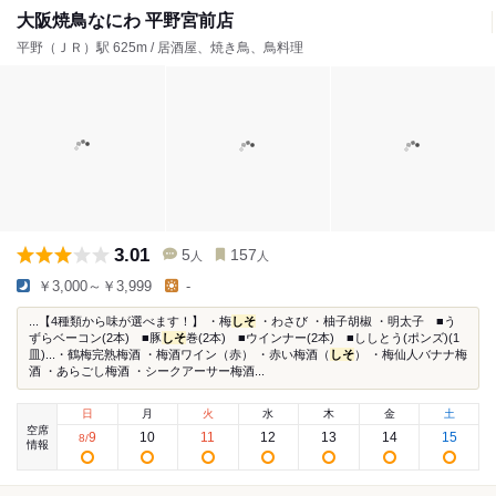
大阪焼鳥なにわ 平野宮前店
平野（ＪＲ）駅 625m / 居酒屋、焼き鳥、鳥料理
3.01
5
157
人
人
￥3,000～￥3,999
-
...【4種類から味が選べます！】 ・梅
しそ
・わさび ・柚子胡椒 ・明太子 ■う
ずらベーコン(2本) ■豚
しそ
巻(2本) ■ウインナー(2本) ■ししとう(ポンズ)(1
皿)...・鶴梅完熟梅酒 ・梅酒ワイン（赤） ・赤い梅酒（
しそ
） ・梅仙人バナナ梅
酒 ・あらごし梅酒 ・シークアーサー梅酒...
日
月
火
水
木
金
土
空席
9
10
11
12
13
14
15
8
/
情報