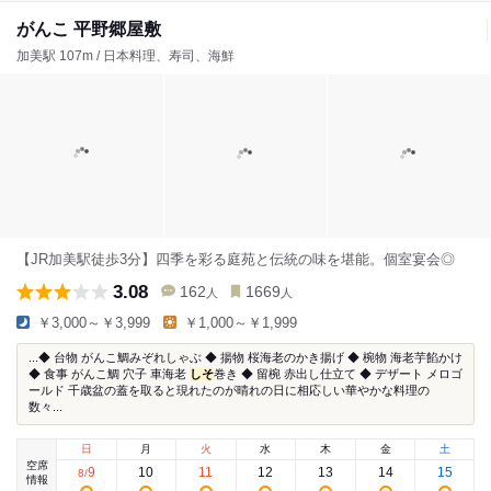
がんこ 平野郷屋敷
加美駅 107m / 日本料理、寿司、海鮮
【JR加美駅徒歩3分】四季を彩る庭苑と伝統の味を堪能。個室宴会◎
3.08
162
1669
人
人
￥3,000～￥3,999
￥1,000～￥1,999
...◆ 台物 がんこ鯛みぞれしゃぶ ◆ 揚物 桜海老のかき揚げ ◆ 椀物 海老芋餡かけ
◆ 食事 がんこ鯛 穴子 車海老
しそ
巻き ◆ 留椀 赤出し仕立て ◆ デザート メロゴ
ールド 千歳盆の蓋を取ると現れたのが晴れの日に相応しい華やかな料理の
数々...
日
月
火
水
木
金
土
空席
9
10
11
12
13
14
15
8
/
情報