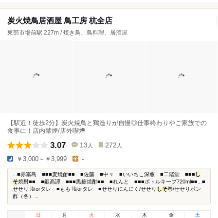
炭火焼鳥居酒屋 鳥工房 杭全店
東部市場前駅 227m / 焼き鳥、鳥料理、居酒屋
【駅近！徒歩2分】炭火焼鳥と鶏造りが自慢◎仕事終わりやご家族での
食事に！店内禁煙/店外喫煙
3.07
13
272
人
人
￥3,000～￥3,999
-
...■赤霧島 ■■■麦焼酎■■ ■佐藤 ■中々 ■いいちこ深薫 ■二階堂 ■■■
し
そ
焼酎■■ ■鍛高譚 ■■■黒糖焼酎■■ ■れんと ■■■ボトルキープ720ml■■...■
せせり 塩orタレ ■もも 塩orタレ ■せせりにんにく/せせり
しそ
巻/せせりポン
酢（各）...
日
月
火
水
木
金
土