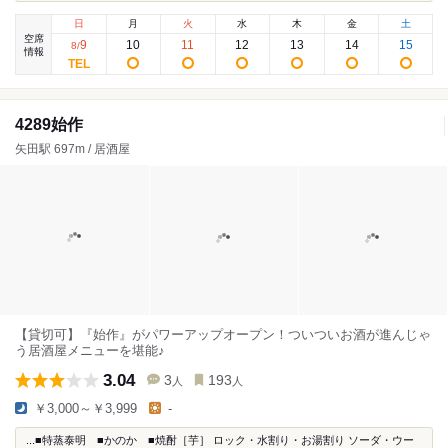
日
月
火
水
木
金
土
空席
9
10
11
12
13
14
15
8
/
情報
4289始作
矢田駅 697m / 居酒屋
【貸切可】『始作』がパワーアップオープン！ついついお酒が進んじゃ
う居酒屋メニューを堪能♪
3.04
3
193
人
人
￥3,000～￥3,999
-
...■特蒸泰明 ■かのか ■焼酎［芋］ ロック・水割り・お湯割り ソーダ・ウー