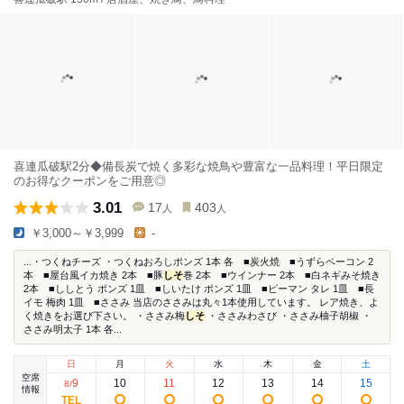
喜連瓜破駅2分◆備長炭で焼く多彩な焼鳥や豊富な一品料理！平日限定
のお得なクーポンをご用意◎
3.01
17
403
人
人
￥3,000～￥3,999
-
...・つくねチーズ ・つくねおろしポンズ 1本 各 ■炭火焼 ■うずらベーコン 2
本 ■屋台風イカ焼き 2本 ■豚
しそ
巻 2本 ■ウインナー 2本 ■白ネギみそ焼き
2本 ■ししとう ポンズ 1皿 ■しいたけ ポンズ 1皿 ■ピーマン タレ 1皿 ■長
イモ 梅肉 1皿 ■ささみ 当店のささみは丸々1本使用しています。 レア焼き、よ
く焼きをお選び下さい。 ・ささみ梅
しそ
・ささみわさび ・ささみ柚子胡椒 ・
ささみ明太子 1本 各...
日
月
火
水
木
金
土
空席
9
10
11
12
13
14
15
8
/
情報