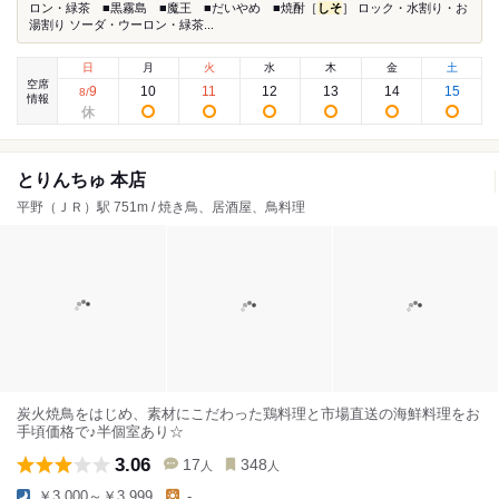
ロン・緑茶 ■黒霧島 ■魔王 ■だいやめ ■焼酎［
しそ
］ ロック・水割り・お
湯割り ソーダ・ウーロン・緑茶...
日
月
火
水
木
金
土
空席
9
10
11
12
13
14
15
8
/
情報
とりんちゅ 本店
平野（ＪＲ）駅 751m / 焼き鳥、居酒屋、鳥料理
炭火焼鳥をはじめ、素材にこだわった鶏料理と市場直送の海鮮料理をお
手頃価格で♪半個室あり☆
3.06
17
348
人
人
￥3,000～￥3,999
-