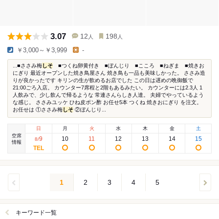
3.07
12
198
人
人
￥3,000～￥3,999
-
...■ささみ梅
しそ
■つくね卵黄付き ■ぼんじり ■こころ ■ねぎま ■焼きお
にぎり 最近オープンした焼き鳥屋さん 焼き鳥も一品も美味しかった。 ささみ造
りが良かったです キリンの生が飲めるお店でした この日は遅めの晩御飯で
21:00ごろ入店。 カウンター7席程と2階もあるみたい。 カウンターには2.3人 1
人飲みで、少し飲んで帰るような 常連さんらしき人達。 夫婦でやっているよう
な感じ。 ささみユッケ ひね皮ポン酢 お任せ5本 つくね 焼きおにぎり を注文。
お任せは ①ささみ梅
しそ
②ぼんじり...
日
月
火
水
木
金
土
空席
9
10
11
12
13
14
15
8
/
情報
1
2
3
4
5
キーワード一覧