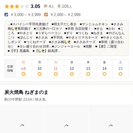
3.05
4
105
人
人
￥3,000～￥3,999
￥2,000～￥2,999
...■スパイシー手羽先唐揚げ ■明太子だし巻き ■ヤンニョムチキン ■ささみ
梅
しそ
竜田揚げ ■三元豚の一口カツ ■串焼 当店自慢！ ■きも ■かわ ■こ
ころ ■やきとり ■うずらベーコン ■ずり ■つくね ■ねぎま ■やげんなん
こつ ■ぼんじり ■ささみ ■手羽先 ■やきとりマヨネーズ ■やきとりおろ
しポンズ ■つくねチーズ ■ささみ梅
しそ
■ささみチーズ ■串焼［盛り合わ
せ］ ■タレ盛り合わせ10本...■ジンジャーエール ■焼酎 ■【麦】二階堂
■【芋】黒霧島 ■【
しそ
】鍛高譚...
日
月
火
水
木
金
土
空席
9
10
11
12
13
14
15
8
/
情報
炭火焼鳥 ねぎまのま
駒川中野駅 212m / 焼き鳥