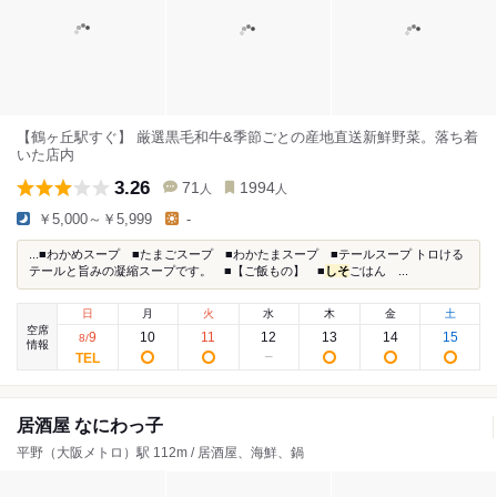
【鶴ヶ丘駅すぐ】 厳選黒毛和牛&季節ごとの産地直送新鮮野菜。落ち着
いた店内
3.26
71
1994
人
人
￥5,000～￥5,999
-
...■わかめスープ ■たまごスープ ■わかたまスープ ■テールスープ トロける
テールと旨みの凝縮スープです。 ■【ご飯もの】 ■
しそ
ごはん ...
日
月
火
水
木
金
土
空席
9
10
11
12
13
14
15
8
/
情報
居酒屋 なにわっ子
平野（大阪メトロ）駅 112m / 居酒屋、海鮮、鍋