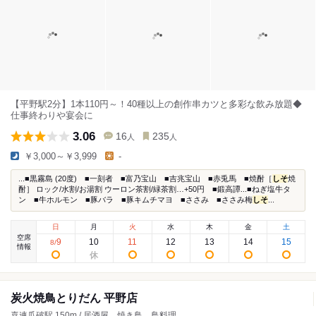
【平野駅2分】1本110円～！40種以上の創作串カツと多彩な飲み放題◆
仕事終わりや宴会に
3.06
16
235
人
人
￥3,000～￥3,999
-
...■黒霧島 (20度) ■一刻者 ■富乃宝山 ■吉兆宝山 ■赤兎馬 ■焼酎［
しそ
焼
酎］ ロック/水割/お湯割 ウーロン茶割/緑茶割…+50円 ■鍛高譚...■ねぎ塩牛タ
ン ■牛ホルモン ■豚バラ ■豚キムチマヨ ■ささみ ■ささみ梅
しそ
...
日
月
火
水
木
金
土
空席
9
10
11
12
13
14
15
8
/
情報
炭火焼鳥とりだん 平野店
喜連瓜破駅 150m / 居酒屋、焼き鳥、鳥料理