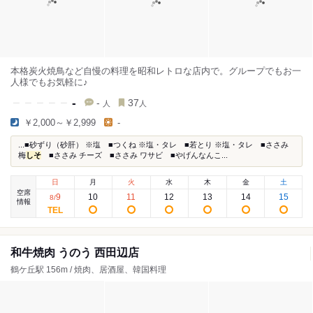
本格炭火焼鳥など自慢の料理を昭和レトロな店内で。グループでもお一
人様でもお気軽に♪
-
-
37
人
人
￥2,000～￥2,999
-
...■砂ずり（砂肝） ※塩 ■つくね ※塩・タレ ■若とり ※塩・タレ ■ささみ
梅
しそ
■ささみ チーズ ■ささみ ワサビ ■やげんなんこ...
日
月
火
水
木
金
土
空席
9
10
11
12
13
14
15
8
/
情報
和牛焼肉 うのう 西田辺店
鶴ケ丘駅 156m / 焼肉、居酒屋、韓国料理