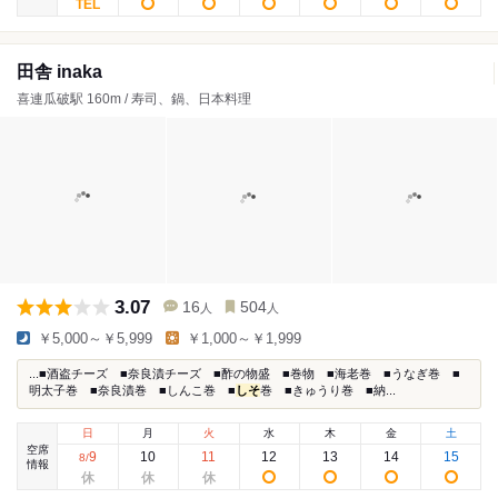
田舎 inaka
喜連瓜破駅 160m / 寿司、鍋、日本料理
3.07
16
504
人
人
￥5,000～￥5,999
￥1,000～￥1,999
...■酒盗チーズ ■奈良漬チーズ ■酢の物盛 ■巻物 ■海老巻 ■うなぎ巻 ■
明太子巻 ■奈良漬巻 ■しんこ巻 ■
しそ
巻 ■きゅうり巻 ■納...
日
月
火
水
木
金
土
空席
9
10
11
12
13
14
15
8
/
情報