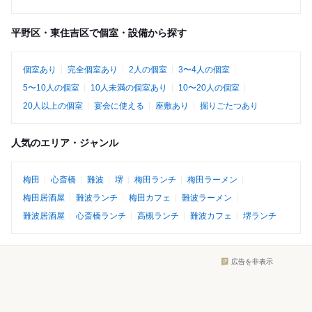
平野区・東住吉区で個室・設備から探す
個室あり
完全個室あり
2人の個室
3〜4人の個室
5〜10人の個室
10人未満の個室あり
10〜20人の個室
20人以上の個室
宴会に使える
座敷あり
掘りごたつあり
人気のエリア・ジャンル
梅田
心斎橋
難波
堺
梅田ランチ
梅田ラーメン
梅田居酒屋
難波ランチ
梅田カフェ
難波ラーメン
難波居酒屋
心斎橋ランチ
高槻ランチ
難波カフェ
堺ランチ
広告を非表示