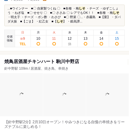
...■ウインナー ■〇 自家製つくね 〇 ■各種 ・梅
しそ
・チーズ ・ゆずこしょ
う ・ねぎ塩 ■〇 せせり 〇 ■〇 ささみ 〇 レアでもOK！！ ■各種 ・梅
しそ
・明太子 ・チーズ ・ポン酢 ・わさび ■〇 野菜 〇...・赤霧島 ■【栗】 ・ダバ
ダ火振 ■【ごま】 ・紅乙女 ■【
しそ
】 ・鍛高譚...
日
月
火
水
木
金
土
空席
9
10
11
12
13
14
15
8
/
情報
焼鳥居酒屋チキンハート 駒川中野店
針中野駅 109m / 居酒屋、焼き鳥、串焼き
【針中野駅2分】2月10日オープン！やみつきになる自慢の串焼きをリー
ズナブルに楽しめる！