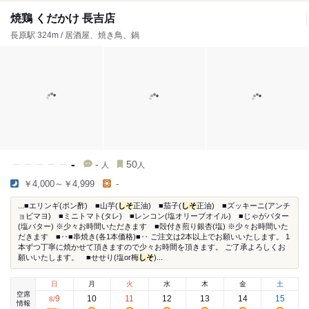
焼鶏 くだかけ 長吉店
長原駅 324m / 居酒屋、焼き鳥、鍋
-
-
50
人
人
￥4,000～￥4,999
-
...■エリンギ(ポン酢) ■山芋(
しそ
正油) ■茄子(
しそ
正油) ■ズッキーニ(アンチ
ョビマヨ) ■ミニトマト(タレ) ■レンコン(塩オリーブオイル) ■じゃがバター
(塩バター) ※少々お時間いただきます ■殻付き煎り銀杏(塩) ※少々お時間いた
だきます ■‥■串焼き(各1本価格)■‥ ご注文は2本以上でお願いいたします。 1
本ずつ丁寧に焼かせて頂きますので少々お時間を頂きます。 ご了承よろしくお
願いいたします。 ■せせり(塩or梅
しそ
)...
日
月
火
水
木
金
土
空席
9
10
11
12
13
14
15
8
/
情報