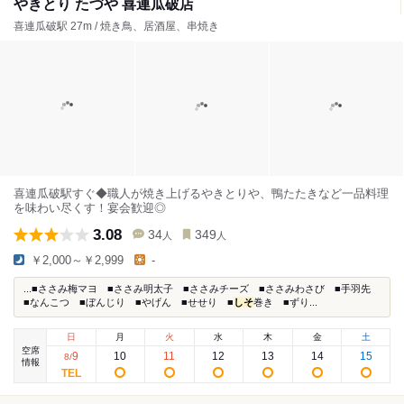
やきとり たづや 喜連瓜破店
喜連瓜破駅 27m / 焼き鳥、居酒屋、串焼き
喜連瓜破駅すぐ◆職人が焼き上げるやきとりや、鴨たたきなど一品料理
を味わい尽くす！宴会歓迎◎
3.08
34
349
人
人
￥2,000～￥2,999
-
...■ささみ梅マヨ ■ささみ明太子 ■ささみチーズ ■ささみわさび ■手羽先
■なんこつ ■ぼんじり ■やげん ■せせり ■
しそ
巻き ■ずり...
日
月
火
水
木
金
土
空席
9
10
11
12
13
14
15
8
/
情報