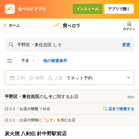
インストール
アプリで開く
ホーム
ログイン
変更
平野区・東住吉区 しそ
予算
他の検索条件
日時
時間
人数
でネット予約
平野区・東住吉区
の
しそ
に関する
お店
89
件
口コミ・お店の情報
で検索
店名で検索する
口コミ・お店の情報に
「しそ」
を含むお店
炭火焼 八剣伝 針中野駅前店