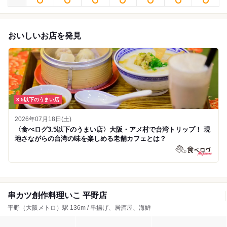
おいしいお店を発見
3.5以下のうまい店
2026年07月18日(土)
〈食べログ3.5以下のうまい店〉大阪・アメ村で台湾トリップ！ 現
地さながらの台湾の味を楽しめる老舗カフェとは？
串カツ創作料理いこ 平野店
平野（大阪メトロ）駅 136m / 串揚げ、居酒屋、海鮮