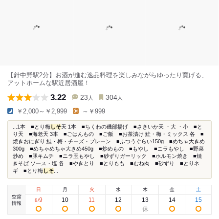
【針中野駅2分】お酒が進む逸品料理を楽しみながらゆったり寛げる、
アットホームな駅近居酒屋！
3.22
23
304
人
人
￥2,000～￥2,999
～￥999
...1本 ■とり梅
しそ
天 1本 ■ちくわの磯部揚げ ■さきいか天 ・大 ・小 ■と
り天 ■海老天 3本 ■ごはんもの ■ご飯 ■お茶漬け 鮭・梅・ミックス 各 ■
焼きおにぎり 鮭・梅・チーズ・プレーン ■ふつうぐらい150g ■めちゃ大きめ
300g ■めちゃめちゃ大きめ450g ■炒めもの ■もやし ■ニラもやし ■野菜
炒め ■豚キムチ ■ニラ玉もやし ■砂ずりガーリック ■ホルモン焼き ■焼
きそば ソース・塩 各 ■やきとり ■とりもも ■むね肉 ■砂ずり ■とりネ
ギ ■とり梅
しそ
...
日
月
火
水
木
金
土
空席
9
10
11
12
13
14
15
8
/
情報