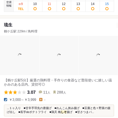
空席
9
10
11
12
13
14
15
8
/
情報
琉生
鶴ケ丘駅 229m / 鳥料理
【鶴ケ丘駅5分】厳選の鶏料理・手作りの食器など普段使いに嬉しい温
かみのある店内。貸切可◎
3.07
11
288
人
人
￥3,000～￥3,999
-
...１ヶ入り ■甘辛手羽先の唐揚げ ■れんこん挟み揚げ ■豆腐と色々野菜の揚
げ出し ■長芋deポテトフライ ■鶏天 梅
しそ
揚げ ■甘さつまバ...