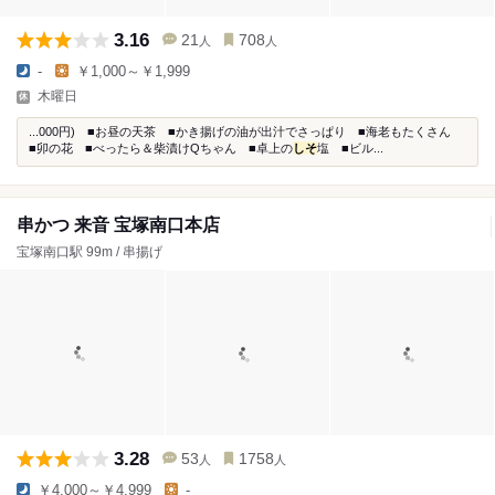
3.16
21
708
人
人
-
￥1,000～￥1,999
木曜日
...000円) ■お昼の天茶 ■かき揚げの油が出汁でさっぱり ■海老もたくさん
■卯の花 ■べったら＆柴漬けQちゃん ■卓上の
しそ
塩 ■ビル...
串かつ 来音 宝塚南口本店
宝塚南口駅 99m / 串揚げ
3.28
53
1758
人
人
￥4,000～￥4,999
-