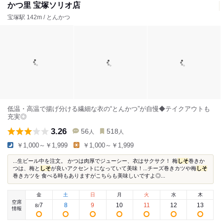
かつ里 宝塚ソリオ店
宝塚駅 142m / とんかつ
低温・高温で揚げ分ける繊細な衣の“とんかつ”が自慢◆テイクアウトも
充実◎
3.26
56
518
人
人
￥1,000～￥1,999
￥1,000～￥1,999
...生ビール中を注文。 かつは肉厚でジューシー、衣はサクサク！ 梅
しそ
巻きか
つは、梅と
しそ
が良いアクセントになっていて美味！...チーズ巻きカツや梅
しそ
巻きカツを 食べる時もありますがこちらも美味しいですよ◎...
金
土
日
月
火
水
木
空席
7
8
9
10
11
12
13
8
/
情報