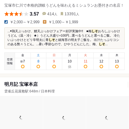
宝塚市仁川で本格的讃岐うどんを味わえるミシュランお墨付きの名店！
3.57
414
13391
人
人
￥2,000～￥2,999
￥1,000～￥1,999
...◉鶏天ぶっかけ、鱧天ぶっかけフェアー好評実施中‼︎ ■梅
しそ
おろしぶっかけ
うどん（温・冷） ★）うどん大盛り+100円...選べるうどんと選べるご飯。 冷た
いぶっかけとピリ辛明太に青
しそ
と細海苔の明太子ご飯を。 出汁たっぷりコシ
のある艶々うどん。...暑い季節なので、ひやうどんにした、梅、
しそ
...
金
土
日
月
火
水
木
空席
7
8
9
10
11
12
13
8
/
情報
明月記 宝塚本店
雲雀丘花屋敷駅 648m / 日本料理