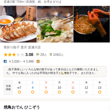
逆瀬川駅 759m / 居酒屋、鍋、台湾まぜそば
骨折り餃子 貴月 逆瀬川店
3.08
28
1062
人
人
￥3,000～￥3,999
-
...餃子美味しい いろんな味の餃子があって多分ほとんどの種類いただきまし
た。 中でも気に入ったのは手羽先の明太子と
しそ
餃子です。 また行きた...
金
土
日
月
火
水
木
空席
7
8
9
10
11
12
13
8
/
情報
焼鳥おでん ひこぞう