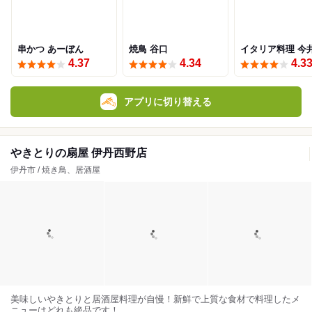
串かつ あーぼん
焼鳥 谷口
イタリア料理 今
4.37
4.34
4.3
アプリに切り替える
やきとりの扇屋 伊丹西野店
伊丹市 / 焼き鳥、居酒屋
美味しいやきとりと居酒屋料理が自慢！新鮮で上質な食材で料理したメ
ニューはどれも絶品です！