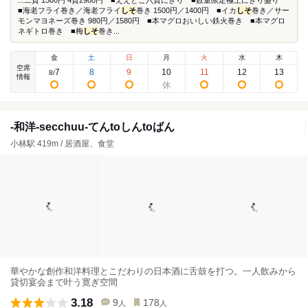
...二貫 1500円 4貫2980円 ■ええとこ六貫にぎり ■数量限定極上にぎり盛り
■海老フライ巻き／海老フライ
しそ
巻き 1500円／1400円 ■イカ
しそ
巻き／サー
モンマヨネーズ巻き 980円／1580円 ■本マグロおいしい鉄火巻き ■本マグロ
ネギトロ巻き ■梅
しそ
巻き...
金
土
日
月
火
水
木
空席
7
8
9
10
11
12
13
8
/
情報
-和洋-secchuu-てんtoしんtoばん
小林駅 419m / 居酒屋、食堂
華やかな創作和洋料理とこだわりの日本酒に舌鼓を打つ。一人飲みから
貸切宴会まで叶う寛ぎ空間
3.18
9
178
人
人