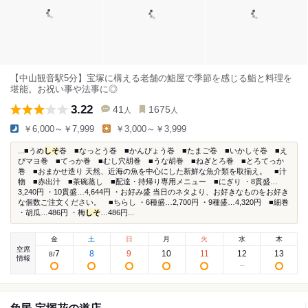
【中山観音駅5分】宝塚に構える老舗の鮨屋で季節を感じる鮨と料理を
堪能。お祝い事や法事に◎
3.22
41
1675
人
人
￥6,000～￥7,999
￥3,000～￥3,999
...■うめ
しそ
巻 ■なっとう巻 ■かんぴょう巻 ■たまご巻 ■いかしそ巻 ■え
びマヨ巻 ■てっか巻 ■むし穴胡巻 ■うな胡巻 ■ねぎとろ巻 ■とろてっか
巻 ■おまかせ造り 天然、近海の魚を中心にした新鮮な魚介類を取揃え。 ■汁
物 ■赤出汁 ■茶碗蒸し ■配達・持帰り専用メニュー ■にぎり ・8貫盛…
3,240円 ・10貫盛…4,644円 ・お好み盛 当日のネタより、お好きなものをお好き
な個数ご注文ください。 ■ちらし ・6種盛…2,700円 ・9種盛…4,320円 ■細巻
・胡瓜…486円 ・梅
しそ
…486円...
金
土
日
月
火
水
木
空席
7
8
9
10
11
12
13
8
/
情報