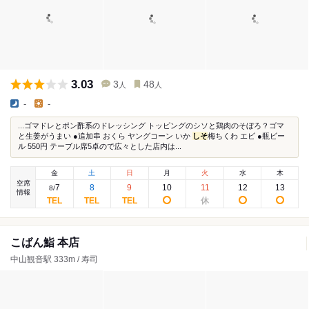
3.03
3
48
人
人
-
-
...ゴマドレとポン酢系のドレッシング トッピングのシソと鶏肉のそぼろ？ゴマ
と生姜がうまい ●追加串 おくら ヤングコーン いか
しそ
梅ちくわ エビ ●瓶ビー
ル 550円 テーブル席5卓ので広々とした店内は...
金
土
日
月
火
水
木
空席
7
8
9
10
11
12
13
8
/
情報
こばん鮨 本店
中山観音駅 333m / 寿司