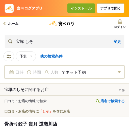
インストール
アプリで開く
ホーム
ログイン
変更
宝塚 しそ
予算
他の検索条件
日時
時間
人数
でネット予約
宝塚
の
しそ
に関する
お店
71
件
口コミ・お店の情報
で検索
店名で検索する
口コミ・お店の情報に
「しそ」
を含むお店
骨折り餃子 貴月 逆瀬川店