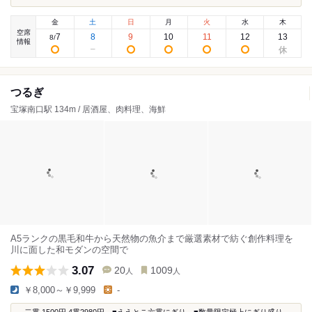
金
土
日
月
火
水
木
空席
7
8
9
10
11
12
13
8
/
情報
つるぎ
宝塚南口駅 134m / 居酒屋、肉料理、海鮮
A5ランクの黒毛和牛から天然物の魚介まで厳選素材で紡ぐ創作料理を
川に面した和モダンの空間で
3.07
20
1009
人
人
￥8,000～￥9,999
-