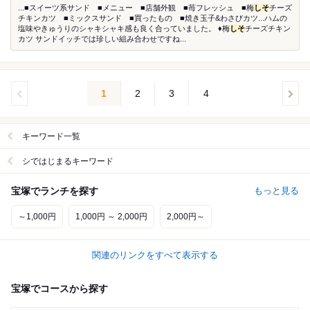
...■スイーツ系サンド ■メニュー ■店舗外観 ■苺フレッシュ ■梅
しそ
チーズ
チキンカツ ■ミックスサンド ■買ったもの ■焼き玉子&わさびカツ...ハムの
塩味やきゅうりのシャキシャキ感も良く合っていました。 ♦︎梅
しそ
チーズチキン
カツ サンドイッチでは珍しい組み合わせですね...
1
2
3
4
キーワード一覧
シではじまるキーワード
宝塚でランチを探す
もっと見る
～1,000円
1,000円 ～ 2,000円
2,000円～
関連のリンクをすべて表示する
宝塚でコースから探す