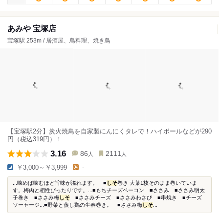
あみや 宝塚店
宝塚駅 253m / 居酒屋、鳥料理、焼き鳥
【宝塚駅2分】炭火焼鳥を自家製にんにくタレで！ハイボールなどが290
円（税込319円）！
3.16
86
2111
人
人
￥3,000～￥3,999
-
...噛めば噛むほど旨味が溢れます。 ■
しそ
巻き 大葉1枚そのまま巻いていま
す。梅肉と相性ぴったりです。...■もちチーズベーコン ■ささみ ■ささみ明太
子巻き ■ささみ梅
しそ
■ささみチーズ ■ささみわさび ■串焼き ■チーズ
ソーセージ...■野菜と蒸し鶏の生春巻き。 ■ささみ梅
しそ
...