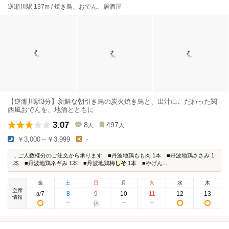
逆瀬川駅 137m / 焼き鳥、おでん、居酒屋
【逆瀬川駅3分】新鮮な朝引き鳥の炭火焼き鳥と、出汁にこだわった関
西風おでんを、地酒とともに
3.07
8
497
人
人
￥3,000～￥3,999
-
...ご人数様分のご注文から承ります ■丹波地鶏もも肉 1本 ■丹波地鶏ささみ 1
本 ■丹波地鶏ネギみ 1本 ■丹波地鶏梅
しそ
1本 ■やげん...
金
土
日
月
火
水
木
空席
7
8
9
10
11
12
13
8
/
情報