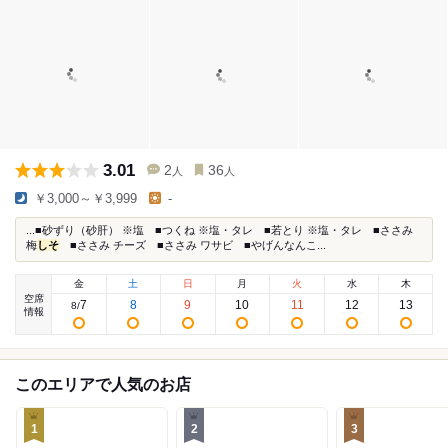
3.01
2
36
人
人
￥3,000～￥3,999
-
...■砂ずり（砂肝） ※塩 ■つくね ※塩・タレ ■若とり ※塩・タレ ■ささみ
梅
しそ
■ささみ チーズ ■ささみ ワサビ ■やげんなんこ...
金
土
日
月
火
水
木
空席
7
8
9
10
11
12
13
8
/
情報
このエリアで人気のお店
1
2
3