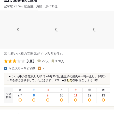
魚民 宝塚花の道店
宝塚駅 237m / 居酒屋、海鮮、創作料理
落ち着いた和の雰囲気がくつろぎを生む
3.03
27
378
人
人
￥2,000～￥2,999
-
...■つくね串の卵黄添え 7月1日～9月30日は生玉子の提供を一時休止し、 卵黄ソ
ースを添え提供させていただきます。 2本 ■豚
しそ
巻串 塩こしょう 1本...
金
土
日
月
火
水
木
空席
7
8
9
10
11
12
13
8
/
情報