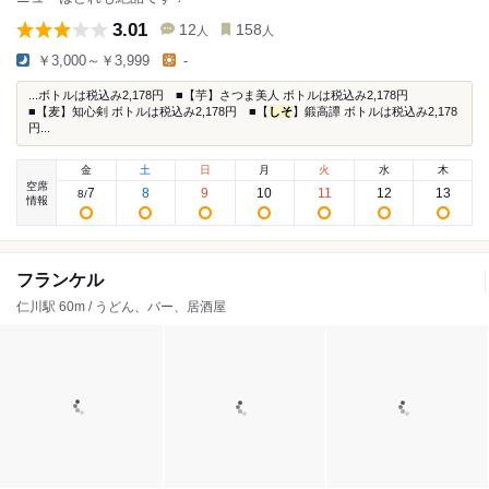
3.01
12
158
人
人
￥3,000～￥3,999
-
...ボトルは税込み2,178円 ■【芋】さつま美人 ボトルは税込み2,178円
■【麦】知心剣 ボトルは税込み2,178円 ■【
しそ
】鍛高譚 ボトルは税込み2,178
円...
金
土
日
月
火
水
木
空席
7
8
9
10
11
12
13
8
/
情報
フランケル
仁川駅 60m / うどん、バー、居酒屋