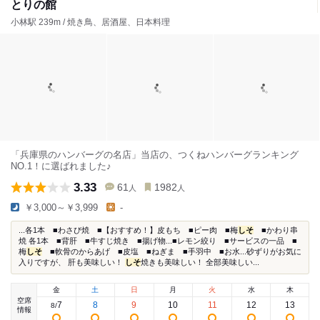
とりの館
小林駅 239m / 焼き鳥、居酒屋、日本料理
「兵庫県のハンバーグの名店」当店の、つくねハンバーグランキング
NO.1！に選ばれました♪
3.33
61
1982
人
人
￥3,000～￥3,999
-
...各1本 ■わさび焼 ■【おすすめ！】皮もち ■ピー肉 ■梅
しそ
■かわり串
焼 各1本 ■背肝 ■牛すじ焼き ■揚げ物...■レモン絞り ■サービスの一品 ■
梅
しそ
■軟骨のからあげ ■皮塩 ■ねぎま ■手羽中 ■お水...砂ずりがお気に
入りですが、 肝も美味しい！
しそ
焼きも美味しい！ 全部美味しい...
金
土
日
月
火
水
木
空席
7
8
9
10
11
12
13
8
/
情報