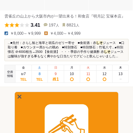
雲雀丘の山上から大阪市内が一望出来る！和食店『明月記 宝塚本店』
3.41
197
8821
人
人
￥8,000～￥9,999
￥4,000～￥4,999
...■先付：さらし鯨と海草と胡瓜のゼリー寄せ ■食前酒：赤
しそ
ジュース ■口
取り肴 ■カウンター席からの眺め ■特別懐石 ■特別懐石：竹篭八寸...●特別
懐石 ＠4000相当→2500 【食前酒】 ・・・季節の手作り健康酢 赤
しそ
ジュース
は酸味が強すぎる事もなく爽やかな口当たりでグビっと飲んじゃいました...
金
土
日
月
火
水
木
空席
7
8
9
10
11
12
13
8
/
情報
1
残