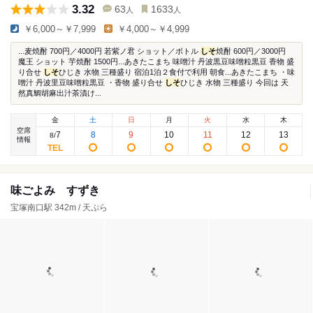
3.32
63
1633
人
人
￥6,000～￥7,999
￥4,000～￥4,999
...麦焼酎 700円／4000円 若紫ノ君 ショット／ボトル
しそ
焼酎 600円／3000円
魔王 ショット 芋焼酎 1500円...あきたこまち 味噌汁 丹波黒豆味噌粒黒豆 香物 盛
り合せ
しそ
ひじき 水物 三種盛り 宿泊1泊２食付で利用 朝食...あきたこまち ・味
噌汁 丹波里豆味噌粒黒豆 ・香物 盛り合せ
しそ
ひじき 水物 三種盛り 今回は 天
然真鯛胡麻出汁茶漬け...
金
土
日
月
火
水
木
空席
7
8
9
10
11
12
13
8
/
情報
味ごよみ すずき
宝塚南口駅 342m / 天ぷら