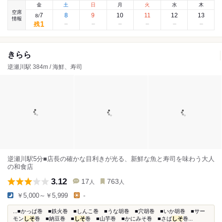
金
土
日
月
火
水
木
空席
7
8
9
10
11
12
13
8
/
情報
1
残
きらら
逆瀬川駅 384m / 海鮮、寿司
逆瀬川駅5分■店長の確かな目利きが光る、新鮮な魚と寿司を味わう大人
の和食店
3.12
17
763
人
人
￥5,000～￥5,999
-
...■かっぱ巻 ■鉄火巻 ■しんこ巻 ■うな胡巻 ■穴胡巻 ■いか胡巻 ■サー
モン
しそ
巻 ■納豆巻 ■
しそ
巻 ■山芋巻 ■かにみそ巻 ■さば
しそ
巻...