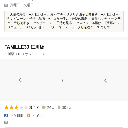
月曜日、火曜日
...天使の海老 ■おまかせ串 天然ハマチ・サクサク山芋
しそ
巻き ■おまかせ串
ヤングコーン・子持ち昆布 ■おまかせ串...・天使の海老 ・天然ハマチ ・サクサ
ク山芋
しそ
巻き ・ヤングコーン ・子持ち昆布 ・アスパラ一本揚げ...【宝塚バル
メニュー】 〜串カツ3種〜 ・バターコーン ・ポーク
しそ
巻チーズ そして...
FAMILLE39 仁川店
仁川駅 71m / サンドイッチ
3.17
24
303
人
人
～￥999
～￥999
-