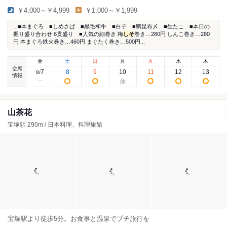
￥4,000～￥4,999
￥1,000～￥1,999
...■本まぐろ ■しめさば ■黒毛和牛 ■白子 ■鯛昆布〆 ■生たこ ■本日の
握り盛り合わせ 6貫盛り ■人気の細巻き 梅
しそ
巻き…280円 しんこ巻き…280
円 本まぐろ鉄火巻き…460円 まぐたく巻き…500円...
金
土
日
月
火
水
木
空席
7
8
9
10
11
12
13
8
/
情報
山茶花
宝塚駅 290m / 日本料理、料理旅館
宝塚駅より徒歩5分。お食事と温泉でプチ旅行を