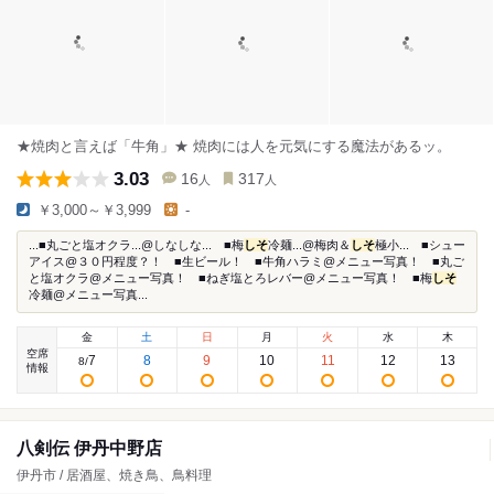
★焼肉と言えば「牛角」★ 焼肉には人を元気にする魔法があるッ。
3.03
16
317
人
人
￥3,000～￥3,999
-
...■丸ごと塩オクラ...@しなしな... ■梅
しそ
冷麺...@梅肉＆
しそ
極小... ■シュー
アイス@３０円程度？！ ■生ビール！ ■牛角ハラミ@メニュー写真！ ■丸ご
と塩オクラ@メニュー写真！ ■ねぎ塩とろレバー@メニュー写真！ ■梅
しそ
冷麺@メニュー写真...
金
土
日
月
火
水
木
空席
7
8
9
10
11
12
13
8
/
情報
八剣伝 伊丹中野店
伊丹市 / 居酒屋、焼き鳥、鳥料理