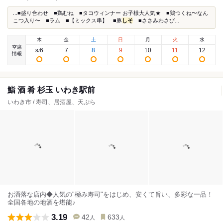
...■盛り合わせ ■鶏むね ■タコウィンナー お子様大人気★ ■鶏つくね〜なん
こつ入り〜 ■ラム ■【ミックス串】 ■豚
しそ
■ささみわさび...
木
金
土
日
月
火
水
空席
6
7
8
9
10
11
12
8
/
情報
鮨 酒 肴 杉玉 いわき駅前
いわき市 / 寿司、居酒屋、天ぷら
お洒落な店内◆人気の"極み寿司"をはじめ、安くて旨い、多彩な一品！
全国各地の地酒を堪能♪
3.19
42
633
人
人