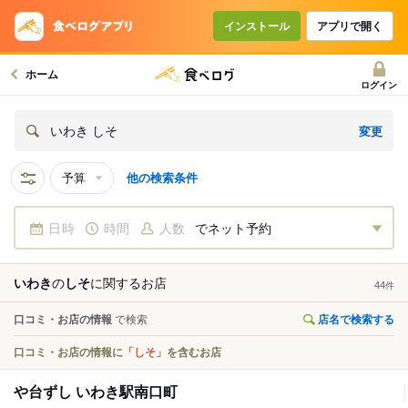
インストール
アプリで開く
ホーム
ログイン
変更
いわき しそ
予算
他の検索条件
日時
時間
人数
でネット予約
いわき
の
しそ
に関する
お店
44
件
口コミ・お店の情報
で検索
店名で検索する
口コミ・お店の情報に
「しそ」
を含むお店
や台ずし いわき駅南口町