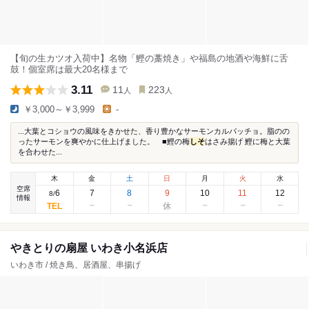
【旬の生カツオ入荷中】名物「鰹の藁焼き」や福島の地酒や海鮮に舌
鼓！個室席は最大20名様まで
3.11
11
223
人
人
￥3,000～￥3,999
-
...大葉とコショウの風味をきかせた、香り豊かなサーモンカルパッチョ。脂のの
ったサーモンを爽やかに仕上げました。 ■鰹の梅
しそ
はさみ揚げ 鰹に梅と大葉
を合わせた...
木
金
土
日
月
火
水
空席
6
7
8
9
10
11
12
8
/
情報
やきとりの扇屋 いわき小名浜店
いわき市 / 焼き鳥、居酒屋、串揚げ