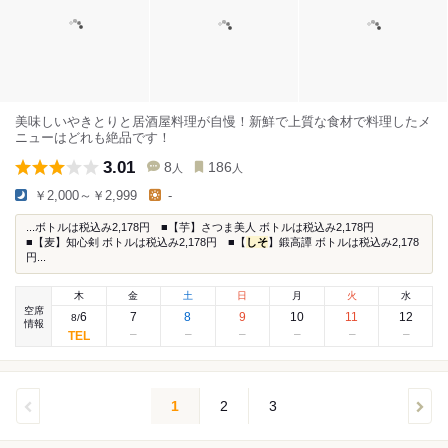
美味しいやきとりと居酒屋料理が自慢！新鮮で上質な食材で料理したメ
ニューはどれも絶品です！
3.01
8
186
人
人
￥2,000～￥2,999
-
...ボトルは税込み2,178円 ■【芋】さつま美人 ボトルは税込み2,178円
■【麦】知心剣 ボトルは税込み2,178円 ■【
しそ
】鍛高譚 ボトルは税込み2,178
円...
木
金
土
日
月
火
水
空席
6
7
8
9
10
11
12
8
/
情報
1
2
3