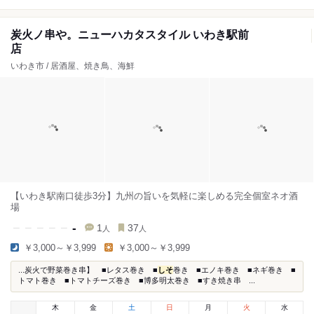
炭火ノ串や。ニューハカタスタイル いわき駅前
店
いわき市 / 居酒屋、焼き鳥、海鮮
【いわき駅南口徒歩3分】九州の旨いを気軽に楽しめる完全個室ネオ酒
場
-
1
37
人
人
￥3,000～￥3,999
￥3,000～￥3,999
...炭火で野菜巻き串】 ■レタス巻き ■
しそ
巻き ■エノキ巻き ■ネギ巻き ■
トマト巻き ■トマトチーズ巻き ■博多明太巻き ■すき焼き串 ...
木
金
土
日
月
火
水