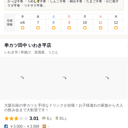
かっぱ手巻 ・うめ
しそ
手巻 ・しんこ手巻 ・納豆手巻 ・たまご手巻 ・かに風サ
ラダ手巻 ・ツナサラ手巻...
木
金
土
日
月
火
水
空席
6
7
8
9
10
11
12
8
/
情報
串カツ田中 いわき平店
いわき市 / 串揚げ、居酒屋、うどん
大阪伝統の串カツと手頃なドリンクが自慢！お子様連れの家族から大人
の飲み会まで大歓迎です！
3.01
6
81
人
人
￥3,000～￥3,999
-