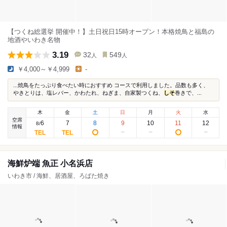
【つくね総選挙 開催中！】土日祝日15時オープン！本格焼鳥と福島の
地酒やいわき名物
3.19
32
549
人
人
￥4,000～￥4,999
-
...焼鳥をたっぷり食べたい時におすすめ コースで利用しました。品数も多く、
やきとりは、塩レバー、かわたれ、ねぎま、自家製つくね、
しそ
巻きで、...
木
金
土
日
月
火
水
空席
6
7
8
9
10
11
12
8
/
情報
海鮮炉端 魚正 小名浜店
いわき市 / 海鮮、居酒屋、ろばた焼き