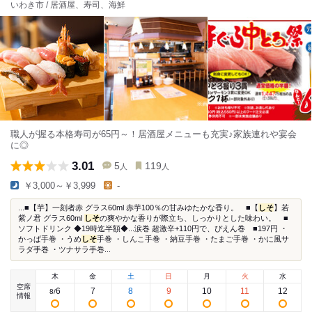
いわき市 / 居酒屋、寿司、海鮮
職人が握る本格寿司が65円～！居酒屋メニューも充実♪家族連れや宴会
に◎
3.01
5
119
人
人
￥3,000～￥3,999
-
...■【芋】一刻者赤 グラス60ml 赤芋100％の甘みゆたかな香り。 ■【
しそ
】若
紫ノ君 グラス60ml
しそ
の爽やかな香りが際立ち、しっかりとした味わい。 ■
ソフトドリンク ◆19時迄半額◆...涙巻 超激辛+110円で、ぴえん巻 ■197円 ・
かっぱ手巻 ・うめ
しそ
手巻 ・しんこ手巻 ・納豆手巻 ・たまご手巻 ・かに風サ
ラダ手巻 ・ツナサラ手巻...
木
金
土
日
月
火
水
空席
6
7
8
9
10
11
12
8
/
情報