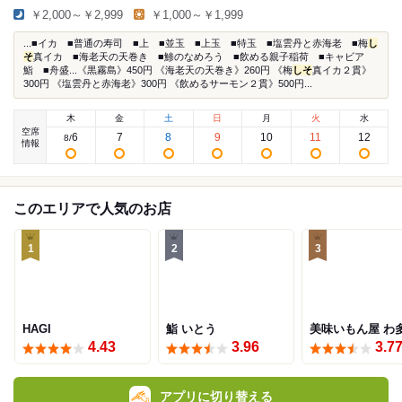
￥2,000～￥2,999
￥1,000～￥1,999
...■イカ ■普通の寿司 ■上 ■並玉 ■上玉 ■特玉 ■塩雲丹と赤海老 ■梅
し
そ
真イカ ■海老天の天巻き ■鯵のなめろう ■飲める親子稲荷 ■キャビア
鮨 ■舟盛...《黒霧島》450円 《海老天の天巻き》260円 《梅
しそ
真イカ２貫》
300円 《塩雲丹と赤海老》300円 《飲めるサーモン２貫》500円...
木
金
土
日
月
火
水
空席
6
7
8
9
10
11
12
8
/
情報
このエリアで人気のお店
1
2
3
HAGI
鮨 いとう
美味いもん屋 わ
4.43
3.96
3.7
アプリに切り替える