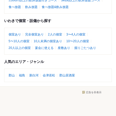
5,000円以上の飲み放題付きコース
3時間以上の飲み放題コース
食べ放題
飲み放題
食べ放題&飲み放題
いわきで個室・設備から探す
個室あり
完全個室あり
2人の個室
3〜4人の個室
5〜10人の個室
10人未満の個室あり
10〜20人の個室
20人以上の個室
宴会に使える
座敷あり
掘りごたつあり
人気のエリア・ジャンル
郡山
福島
新白河
会津若松
郡山居酒屋
広告を非表示