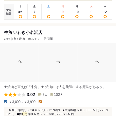
木
金
土
日
月
火
水
空席
6
7
8
9
10
11
12
8
/
情報
牛角 いわき小名浜店
いわき市 / 焼肉、ホルモン、居酒屋
★焼肉と言えば「牛角」★ 焼肉には人を元気にする魔法があるッ。
3.02
8
102
人
人
￥3,000～￥3,999
-
...638円 旨味たっぷりカルビクッパ 748円 ■牛角冷麺 レギュラー 858円 ハーフ
528円 ■梅
しそ
冷麺 レギュラー 880円 ハーフ 550円...