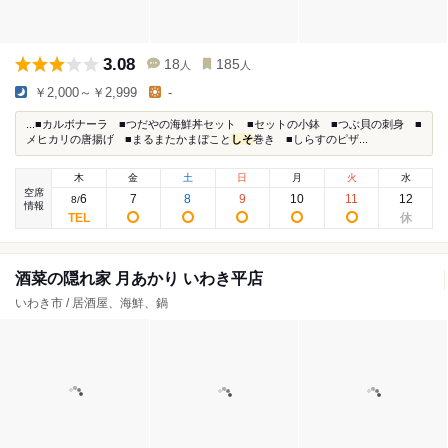
3.08
18
185
人
人
￥2,000～￥2,999
-
...■カルボナーラ ■つだやの海鮮丼セット ■セットの小鉢 ■つぶ貝の刺身 ■
メヒカリの唐揚げ ■まるまたかまぼこと
しそ
巻き ■しらすのピザ...
木
金
土
日
月
火
水
空席
6
7
8
9
10
11
12
8
/
情報
酒菜の隠れ家 月あかり いわき平店
いわき市 / 居酒屋、海鮮、鍋