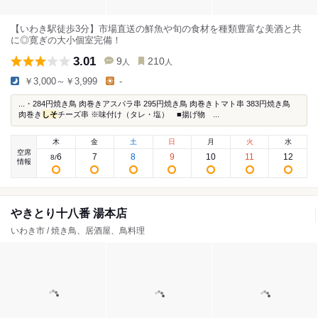
【いわき駅徒歩3分】市場直送の鮮魚や旬の食材を種類豊富な美酒と共
に◎寛ぎの大小個室完備！
3.01
9
210
人
人
￥3,000～￥3,999
-
...・284円焼き鳥 肉巻きアスパラ串 295円焼き鳥 肉巻きトマト串 383円焼き鳥
肉巻き
しそ
チーズ串 ※味付け（タレ・塩） ■揚げ物 ...
木
金
土
日
月
火
水
空席
6
7
8
9
10
11
12
8
/
情報
やきとり十八番 湯本店
いわき市 / 焼き鳥、居酒屋、鳥料理