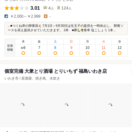
3.01
4
124
人
人
￥2,000～￥2,999
-
...■つくね串の卵黄添え 7月1日～9月30日は生玉子の提供を一時休止し、 卵黄ソ
ースを添え提供させていただきます。 2本 ■豚
しそ
巻串 塩こしょう 1本...
木
金
土
日
月
火
水
空席
6
7
8
9
10
11
12
8
/
情報
個室完備 大衆とり酒場 とりいちず 福島いわき店
いわき市 / 居酒屋、焼き鳥、水炊き