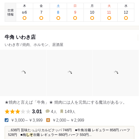
木
金
土
日
月
火
水
空席
6
7
8
9
10
11
12
8
/
情報
牛角 いわき店
いわき市 / 焼肉、ホルモン、居酒屋
★焼肉と言えば「牛角」★ 焼肉には人を元気にする魔法があるッ。
3.01
4
149
人
人
￥3,000～￥3,999
￥2,000～￥2,999
...638円 旨味たっぷりカルビクッパ 748円 ■牛角冷麺 レギュラー 858円 ハーフ
528円 ■梅
しそ
冷麺 レギュラー 880円 ハーフ 550円...