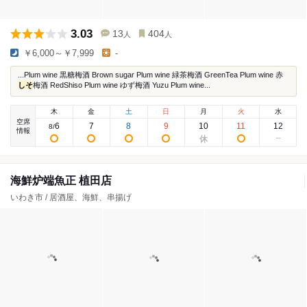
3.03
13
404
人
人
￥6,000～￥7,999
-
...Plum wine 黒糖梅酒 Brown sugar Plum wine 緑茶梅酒 GreenTea Plum wine 赤
しそ
梅酒 RedShiso Plum wine ゆず梅酒 Yuzu Plum wine...
木
金
土
日
月
火
水
空席
6
7
8
9
10
11
12
8
/
情報
海鮮炉端魚正 植田店
いわき市 / 居酒屋、海鮮、串揚げ