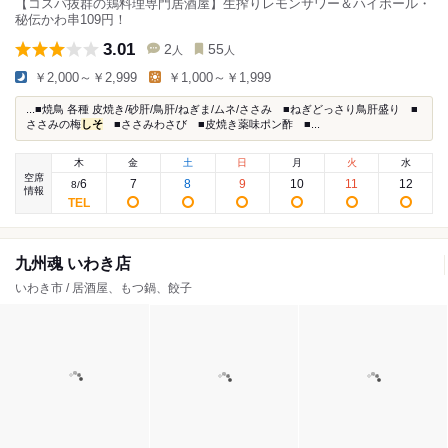
【コスパ抜群の鶏料理専門居酒屋】生搾りレモンサワー＆ハイボール・
秘伝かわ串109円！
3.01
2
55
人
人
￥2,000～￥2,999
￥1,000～￥1,999
...■焼鳥 各種 皮焼き/砂肝/鳥肝/ねぎま/ムネ/ささみ ■ねぎどっさり鳥肝盛り ■
ささみの梅
しそ
■ささみわさび ■皮焼き薬味ポン酢 ■...
木
金
土
日
月
火
水
空席
6
7
8
9
10
11
12
8
/
情報
九州魂 いわき店
いわき市 / 居酒屋、もつ鍋、餃子