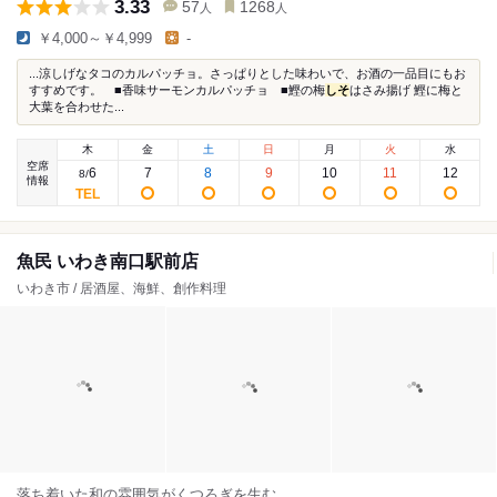
3.33
57
1268
人
人
￥4,000～￥4,999
-
...涼しげなタコのカルパッチョ。さっぱりとした味わいで、お酒の一品目にもお
すすめです。 ■香味サーモンカルパッチョ ■鰹の梅
しそ
はさみ揚げ 鰹に梅と
大葉を合わせた...
木
金
土
日
月
火
水
空席
6
7
8
9
10
11
12
8
/
情報
魚民 いわき南口駅前店
いわき市 / 居酒屋、海鮮、創作料理
落ち着いた和の雰囲気がくつろぎを生む