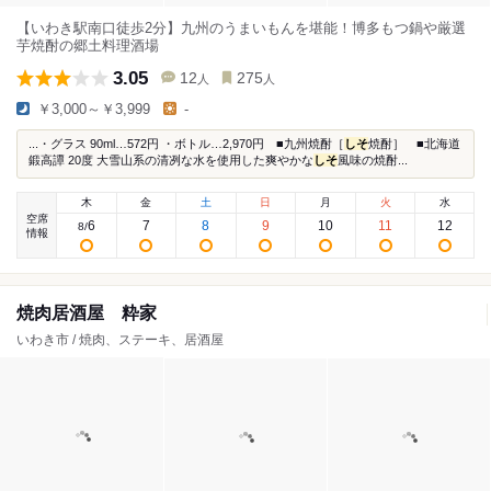
【いわき駅南口徒歩2分】九州のうまいもんを堪能！博多もつ鍋や厳選
芋焼酎の郷土料理酒場
3.05
12
275
人
人
￥3,000～￥3,999
-
...・グラス 90ml…572円 ・ボトル…2,970円 ■九州焼酎［
しそ
焼酎］ ■北海道
鍛高譚 20度 大雪山系の清冽な水を使用した爽やかな
しそ
風味の焼酎...
木
金
土
日
月
火
水
空席
6
7
8
9
10
11
12
8
/
情報
焼肉居酒屋 粋家
いわき市 / 焼肉、ステーキ、居酒屋