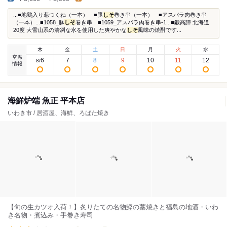
...■地鶏入り葱つくね（一本） ■豚
しそ
巻き串（一本） ■アスパラ肉巻き串
（一本）...■1058_豚
しそ
巻き串 ■1059_アスパラ肉巻き串-1...■鍛高譚 北海道
20度 大雪山系の清冽な水を使用した爽やかな
しそ
風味の焼酎です...
木
金
土
日
月
火
水
空席
6
7
8
9
10
11
12
8
/
情報
海鮮炉端 魚正 平本店
いわき市 / 居酒屋、海鮮、ろばた焼き
【旬の生カツオ入荷！】炙りたての名物鰹の藁焼きと福島の地酒・いわ
き名物・煮込み・手巻き寿司