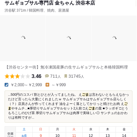
サムギョプサル専門店 金ちゃん 渋谷本店
渋谷駅 371m / 韓国料理、焼肉、居酒屋
【渋谷センター街】無冷凍国産豚の生サムギョプサルと本格韓国料理
3.46
711
31745
人
人
￥2,000～￥2,999
～￥999
...500円のコスパ 割とひとが入ってましたね。 え
ごま
は言わないともらえなかっ
たけど言ったら大量にくれましたｗ サムギョプサルはサムギョプサル店らしく
（？）店員さんが作ってくれます 油をよーく落としてかりっと焼けたお肉 え
ご
ま
やキムチ...■厚切りサムギョプサルセット2人前 □え
ごま
の葉 ■ラッポギ □とう
もろこしのひげ茶 厚切りサムギョプサルは肉厚で美味しい◎ サンチュのおかわ
りは有料ですが...
土
日
月
火
水
木
金
空席
8
9
10
11
12
13
14
8
/