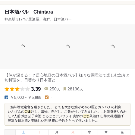
日本酒バル Chintara
神泉駅 317m / 居酒屋、海鮮、日本酒バー
【仲が深まる！？居心地◎の日本酒バル】様々な調理法で楽しむ魚介と
旬料理を、日替わり日本酒と
3.39
250
28196
人
人
￥5,000～￥5,999
-
...鯖味噌煮定食を頂きました。 とても大きな鯖が4分の1匹とカンパチの刺身、
いんげんの
ごま
汚し、漬物、赤だし、ご飯が付いてきました。...お刺身盛り合わ
せ 2人前 焼き茄子麻婆 まるごとアジフライ 真鯛の
ごま
茶漬け 山芋の磯辺揚げ
豊富な日本酒と美味しい料理 夜に予約をとって伺いました...
土
日
月
火
水
木
金