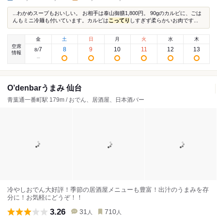
...わかめスープもおいしい。 お相手は泰山御膳1,800円。 90gのカルビに、ごは
んもミニ冷麺も付いています。カルビは
こってり
しすぎず柔らかいお肉です...
金
土
日
月
火
水
木
空席
7
8
9
10
11
12
13
8
/
情報
O’denbarうまみ 仙台
青葉通一番町駅 179m / おでん、居酒屋、日本酒バー
冷やしおでん大好評！季節の居酒屋メニューも豊富！出汁のうまみを存
分に！お気軽にどうぞ！！
3.26
31
710
人
人