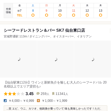
金
土
日
月
火
水
木
空席
7
8
9
10
11
12
13
8
/
情報
シーフードレストラン＆バー SK7 仙台東口店
宮城野通駅 113m / ダイニングバー、オイスターバー、イタリアン
【仙台駅東口2分】ワインと新鮮魚介を愉しむ大人のシーフードバル 20
名様以上でエリア貸切も♪
3.45
259
11341
人
人
￥4,000～￥4,999
￥1,000～￥1,999
...笑 エビ、ウニ、カツオ、他刺身が乗っていて 味も美味しかったです！ただ、