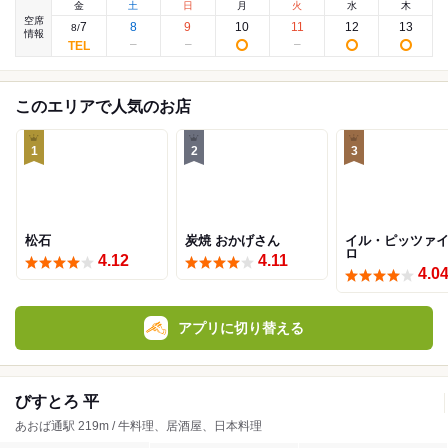
金
土
日
月
火
水
木
空席
7
8
9
10
11
12
13
8
/
情報
このエリアで人気のお店
1
2
3
松石
炭焼 おかげさん
イル・ピッツァ
ロ
4.12
4.11
4.0
アプリに切り替える
びすとろ 平
あおば通駅 219m / 牛料理、居酒屋、日本料理