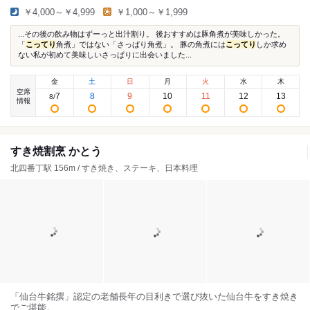
￥4,000～￥4,999
￥1,000～￥1,999
...その後の飲み物はずーっと出汁割り。 後おすすめは豚角煮が美味しかった。
「
こってり
角煮」ではない「さっぱり角煮」。 豚の角煮には
こってり
しか求め
ない私が初めて美味しいさっぱりに出会いました...
金
土
日
月
火
水
木
空席
7
8
9
10
11
12
13
8
/
情報
すき焼割烹 かとう
北四番丁駅 156m / すき焼き、ステーキ、日本料理
「仙台牛銘撰」認定の老舗長年の目利きで選び抜いた仙台牛をすき焼き
でご堪能。