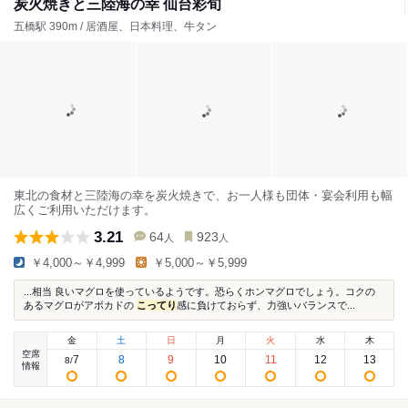
炭火焼きと三陸海の幸 仙台彩旬
五橋駅 390m / 居酒屋、日本料理、牛タン
東北の食材と三陸海の幸を炭火焼きで、お一人様も団体・宴会利用も幅
広くご利用いただけます。
3.21
64
923
人
人
￥4,000～￥4,999
￥5,000～￥5,999
...相当 良いマグロを使っているようです。恐らくホンマグロでしょう。コクの
あるマグロがアボカドの
こってり
感に負けておらず、力強いバランスで...
金
土
日
月
火
水
木
空席
7
8
9
10
11
12
13
8
/
情報