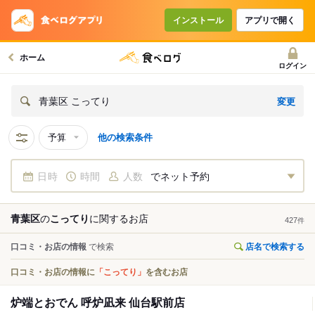
インストール
アプリで開く
ホーム
ログイン
変更
青葉区 こってり
予算
他の検索条件
日時
時間
人数
でネット予約
青葉区
の
こってり
に関する
お店
427
件
口コミ・お店の情報
で検索
店名で検索する
口コミ・お店の情報に
「こってり」
を含むお店
炉端とおでん 呼炉凪来 仙台駅前店