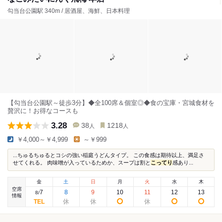
勾当台公園駅 340m / 居酒屋、海鮮、日本料理
【勾当台公園駅～徒歩3分】◆全100席＆個室◎◆食の宝庫・宮城食材を
贅沢に！お得なコースも
3.28
38
1218
人
人
￥4,000～￥4,999
～￥999
...ちゅるちゅるとコシの強い稲庭うどんタイプ。 この食感は期待以上、満足さ
せてくれる。 肉味噌が入っているためか、スープは割と
こってり
感あり...
金
土
日
月
火
水
木
空席
7
8
9
10
11
12
13
8
/
情報