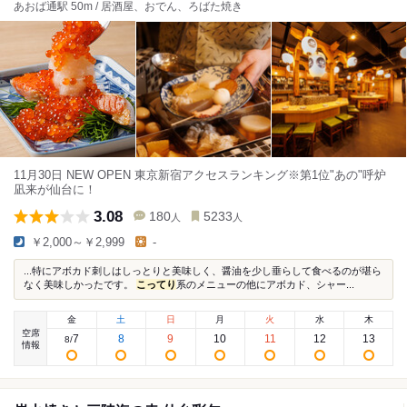
あおば通駅 50m / 居酒屋、おでん、ろばた焼き
11月30日 NEW OPEN 東京新宿アクセスランキング※第1位"あの"呼炉
凪来が仙台に！
3.08
180
5233
人
人
￥2,000～￥2,999
-
...特にアボカド刺しはしっとりと美味しく、醤油を少し垂らして食べるのが堪ら
なく美味しかったです。
こってり
系のメニューの他にアボカド、シャー...
金
土
日
月
火
水
木
空席
7
8
9
10
11
12
13
8
/
情報