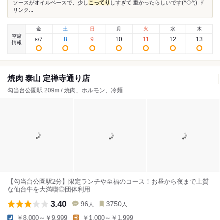
ソースがオイルベースで、少し
こってり
しすぎて 重かったらしいです(^◇^;) ド
リンク...
金
土
日
月
火
水
木
空席
7
8
9
10
11
12
13
8
/
情報
焼肉 泰山 定禅寺通り店
勾当台公園駅 209m / 焼肉、ホルモン、冷麺
【勾当台公園駅2分】限定ランチや至福のコース！お昼から夜まで上質
な仙台牛を大満喫◎団体利用
3.40
96
3750
人
人
￥8,000～￥9,999
￥1,000～￥1,999