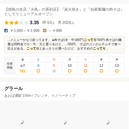
【焼鳥の名店『火鳥』の系列店】『炭火焼き』と『自家製麺の肉そば』
としてリニューアルオープン
3.35
53
2026
人
人
￥3,000～￥3,999
～￥999
...メニューかなり絞ってます。 ●肉そば(冷・中180㌘)
こってり
700円 肉そばの麺
量は同料金で小・中・大と選べるけど、...760円。 そばのコシがムチムチで食べ
応えがある。
こってり
とあっさりが選べたけど、おすすめの
こってり
...
金
土
日
月
火
水
木
空席
7
8
9
10
11
12
13
8
/
情報
グラール
あおば通駅 156m / フレンチ、イノベーティブ