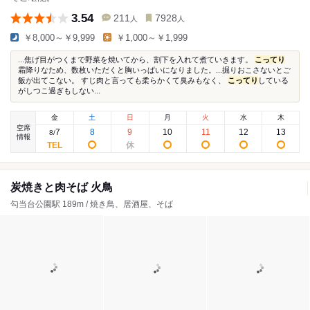
3.54
211
7928
人
人
￥8,000～￥9,999
￥1,000～￥1,999
...焦げ目がつくまで野菜を焼いてから、割下を入れて煮ていきます。
こってり
霜降りなため、数枚いただくと胸いっぱいになりました。...掘りおこさないとご
飯が出てこない。 すじ肉と言っても柔らかくて臭みもなく、
こってり
している
がしつこ過ぎもしない...
金
土
日
月
火
水
木
空席
7
8
9
10
11
12
13
8
/
情報
炭焼きと肉そば 火鳥
勾当台公園駅 189m / 焼き鳥、居酒屋、そば