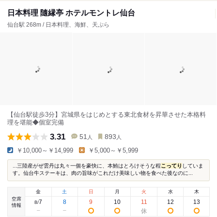
日本料理 隨縁亭 ホテルモントレ仙台
仙台駅 268m / 日本料理、海鮮、天ぷら
【仙台駅徒歩3分】宮城県をはじめとする東北食材を昇華させた本格料
理を堪能◆個室完備
3.31
51
893
人
人
￥10,000～￥14,999
￥5,000～￥5,999
...三陸産がぜ雲丹は丸々一個を豪快に、本鮪はとろけそうな程
こってり
していま
す。仙台牛ステーキは、肉の旨味がこれだけ美味しい物を食べた後なのに...
金
土
日
月
火
水
木
空席
7
8
9
10
11
12
13
8
/
情報