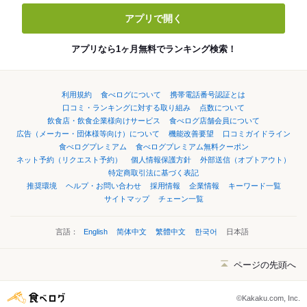
アプリで開く
アプリなら1ヶ月無料でランキング検索！
利用規約
食べログについて
携帯電話番号認証とは
口コミ・ランキングに対する取り組み
点数について
飲食店・飲食企業様向けサービス
食べログ店舗会員について
広告（メーカー・団体様等向け）について
機能改善要望
口コミガイドライン
食べログプレミアム
食べログプレミアム無料クーポン
ネット予約（リクエスト予約）
個人情報保護方針
外部送信（オプトアウト）
特定商取引法に基づく表記
推奨環境
ヘルプ・お問い合わせ
採用情報
企業情報
キーワード一覧
サイトマップ
チェーン一覧
言語：
English
简体中文
繁體中文
한국어
日本語
ページの先頭へ
©Kakaku.com, Inc.