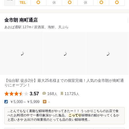
金市朗 南町通店
あおば通駅 127m / 居酒屋、海鮮、天ぷら
【仙台駅 徒歩2分】最大25名様までの個室完備！人気の金市朗が南町通
りにオープン！
3.57
168
11725
人
人
￥5,000～￥5,999
-
...とんでもなく素敵な鯖味噌煮がやってきたー！！ うっかりこちらのお店で食
べたお料理の中で一番印象深かった逸品。
こってり
味噌味の鯖がやってくるか
と思いきや お出汁の味重視のとっても品の良い鯖味噌煮...