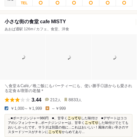
小さな街の食堂 cafe MISTY
あおば通駅 126m / カフェ、食堂、洋食
＼食堂＆Café／晩ご飯にもパーティーにも、使い勝手◎誰からも愛され
る定食＆喫茶の老舗＊
3.44
212
8833
人
人
￥1,000～￥1,999
～￥999
...■ポークジンジャー980円 ■、甘辛く
こってり
した味付け ■デザートはココ
アのシフォンケーキ...ポークジンジャーは、甘辛く
こってり
した味付けでとても
おいしかったです。サラダは別皿の他に...これはおいしい！風味の良い辛さのマ
スタードソースがチキンに
こってり
からめてあり...