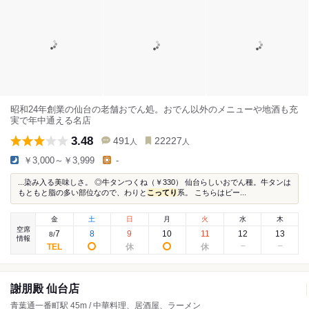
昭和24年創業の仙台の老舗おでん処。おでん以外のメニューや地酒も充
実で年中通える名店
3.48
491
22227
人
人
￥3,000～￥3,999
-
...染み入る美味しさ。 ◎牛タンつくね（￥330） 仙台らしいおでん種。牛タンは
もともと脂の多い部位なので、わりと
こってり
系。 こちらはビー...
金
土
日
月
火
水
木
空席
7
8
9
10
11
12
13
8
/
情報
謝朋殿 仙台店
青葉通一番町駅 45m / 中華料理、居酒屋、ラーメン