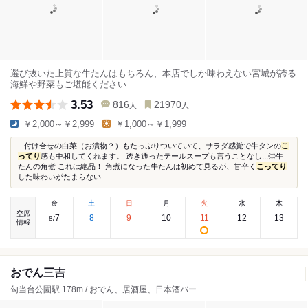
選び抜いた上質な牛たんはもちろん、本店でしか味わえない宮城が誇る
海鮮や野菜もご堪能ください
3.53
816
21970
人
人
￥2,000～￥2,999
￥1,000～￥1,999
...付け合せの白菜（お漬物？）もたっぷりついていて、サラダ感覚で牛タンの
こ
ってり
感も中和してくれます。 透き通ったテールスープも言うことなし...◎牛
たんの角煮 これは絶品！ 角煮になった牛たんは初めて見るが、甘辛く
こってり
した味わいがたまらない...
金
土
日
月
火
水
木
空席
7
8
9
10
11
12
13
8
/
情報
おでん三吉
勾当台公園駅 178m / おでん、居酒屋、日本酒バー