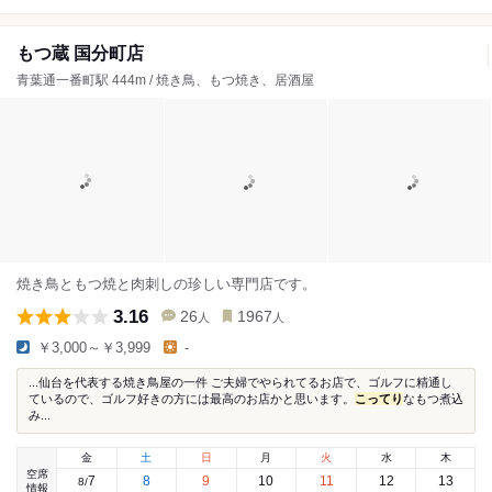
もつ蔵 国分町店
青葉通一番町駅 444m / 焼き鳥、もつ焼き、居酒屋
焼き鳥ともつ焼と肉刺しの珍しい専門店です。
3.16
26
1967
人
人
￥3,000～￥3,999
-
...仙台を代表する焼き鳥屋の一件 ご夫婦でやられてるお店で、ゴルフに精通し
ているので、ゴルフ好きの方には最高のお店かと思います。
こってり
なもつ煮込
み...
金
土
日
月
火
水
木
空席
7
8
9
10
11
12
13
8
/
情報