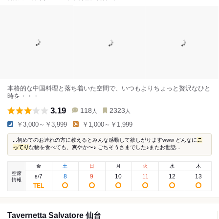
本格的な中国料理と落ち着いた空間で、いつもよりちょっと贅沢なひと
時を・・・
3.19
118
2323
人
人
￥3,000～￥3,999
￥1,000～￥1,999
...初めてのお連れの方に教えるとみんな感動して欲しがりますwww どんなに
こ
ってり
な物を食べても、爽やか〜♪ ごちそうさまでした♪またお世話...
金
土
日
月
火
水
木
空席
7
8
9
10
11
12
13
8
/
情報
Tavernetta Salvatore 仙台