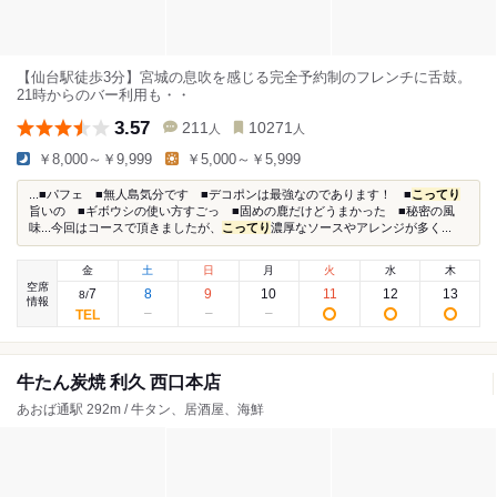
【仙台駅徒歩3分】宮城の息吹を感じる完全予約制のフレンチに舌鼓。
21時からのバー利用も・・
3.57
211
10271
人
人
￥8,000～￥9,999
￥5,000～￥5,999
...■パフェ ■無人島気分です ■デコポンは最強なのであります！ ■
こってり
旨いの ■ギボウシの使い方すごっ ■固めの鹿だけどうまかった ■秘密の風
味...今回はコースで頂きましたが、
こってり
濃厚なソースやアレンジが多く...
金
土
日
月
火
水
木
空席
7
8
9
10
11
12
13
8
/
情報
牛たん炭焼 利久 西口本店
あおば通駅 292m / 牛タン、居酒屋、海鮮