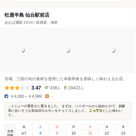
牡鹿半島 仙台駅前店
あおば通駅 241m / 居酒屋、海鮮
宮城、三陸の旬の食材を使用した本格和食を美味しく味わえるお店。
3.47
338
19422
人
人
￥4,000～￥4,999
-
...メニューの豊富さに驚きました。 まずは、ハイボールから始めたので、炭酸
系に合いそうな気仙沼ホルモンをチョイスしました。
こってり
とした味わい
で...
金
土
日
月
火
水
木
空席
7
8
9
10
11
12
13
8
/
情報