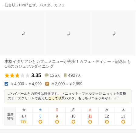
仙台駅 218m / ピザ、パスタ、カフェ
本格イタリアンとカフェメニューが充実！カフェ・ディナー・記念日も
OKのカジュアルダイニング
3.35
125
4927
人
人
￥4,000～￥4,999
￥2,000～￥2,999
...ハイボールとの相性は鉄壁です。 ・ニョッキ・フォルマッジ ニョッキを四種
のチーズクリームであえた
こってり
系パスタ。もっちりニョッキがチー...
金
土
日
月
火
水
木
空席
7
8
9
10
11
12
13
8
/
情報