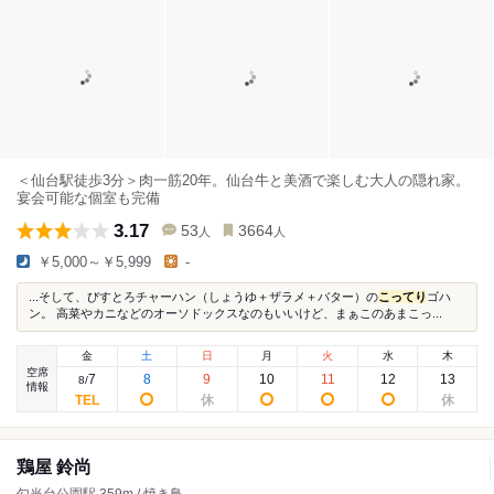
＜仙台駅徒歩3分＞肉一筋20年。仙台牛と美酒で楽しむ大人の隠れ家。
宴会可能な個室も完備
3.17
53
3664
人
人
￥5,000～￥5,999
-
...そして、びすとろチャーハン（しょうゆ＋ザラメ＋バター）の
こってり
ゴハ
ン。 高菜やカニなどのオーソドックスなのもいいけど、まぁこのあまこっ...
金
土
日
月
火
水
木
空席
7
8
9
10
11
12
13
8
/
情報
鶏屋 鈴尚