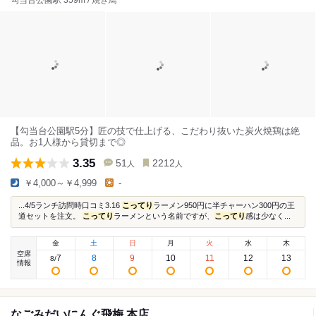
勾当台公園駅 359m / 焼き鳥
【勾当台公園駅5分】匠の技で仕上げる、こだわり抜いた炭火焼鶏は絶
品。お1人様から貸切まで◎
3.35
51
2212
人
人
￥4,000～￥4,999
-
...4/5ランチ訪問時口コミ3.16
こってり
ラーメン950円に半チャーハン300円の王
道セットを注文。
こってり
ラーメンという名前ですが、
こってり
感は少なく...
金
土
日
月
火
水
木
空席
7
8
9
10
11
12
13
8
/
情報
なごみだいにんぐ飛梅 本店