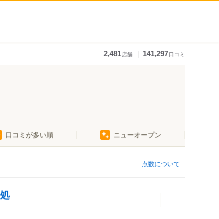
｜
2,481
141,297
店舗
口コミ
口コミが多い順
ニューオープン
点数について
き処