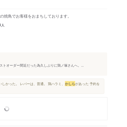
の焼鳥でお客様をおまちしております。
人
8
トオーダー間近だった為久しぶりに鶏ノ塚さんへ。...
いしかった。 レバーは、普通。 鶏ハラミ、
かしら
があった 予約を