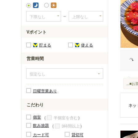
大師前駅
～
Vポイント
貯まる
使える
営業時間
...
日曜営業あり
こだわり
ネッ
個室
半個室を含む
飲み放題
3時間以上
カード可
貸切可