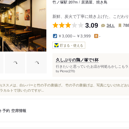
竹ノ塚駅 207m / 居酒屋、焼き鳥
新鮮、炭火で丁寧に焼き上げた、こだわり
3.09
人
34
78
￥3,000～￥3,999
-
貯まる・使える
久しぶりの鶏ノ塚で1杯
行きたいと思っていたお店が何処もかしこもラス
Picno(270)
by
本日おススメは、白レバーと竹の子の唐揚げ。 竹の子の唐揚げは、写真にないけれどお
ラカルトで頂いたのですが...
ト予約
空席情報