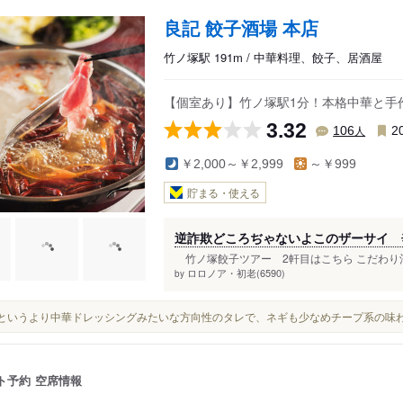
良記 餃子酒場 本店
竹ノ塚駅 191m / 中華料理、餃子、居酒屋
【個室あり】竹ノ塚駅1分！本格中華と手作
3.32
人
106
2
￥2,000～￥2,999
～￥999
貯まる・使える
逆詐欺どころぢゃないよこのザーサイ 
竹ノ塚餃子ツアー 2軒目はこちら こだわり酒
ロロノア・初老(6590)
by
甘酢というより中華ドレッシングみたいな方向性のタレで、ネギも少なめチープ系の味
ト予約
空席情報