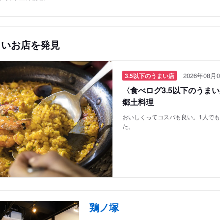
しいお店を発見
2026年08月0
3.5以下のうまい店
〈食べログ3.5以下のうま
郷土料理
おいしくってコスパも良い。1人で
た。
鶏ノ塚