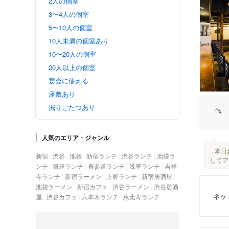
2人の個室
3〜4人の個室
5〜10人の個室
10人未満の個室あり
10〜20人の個室
20人以上の個室
宴会に使える
座敷あり
掘りごたつあり
人気のエリア・ジャンル
...
新宿
渋谷
池袋
新宿ランチ
渋谷ランチ
池袋ラ
してア
ンチ
銀座ランチ
表参道ランチ
浅草ランチ
吉祥
寺ランチ
新宿ラーメン
上野ランチ
新宿居酒屋
池袋ラーメン
新宿カフェ
渋谷ラーメン
渋谷居酒
ネッ
屋
渋谷カフェ
六本木ランチ
恵比寿ランチ