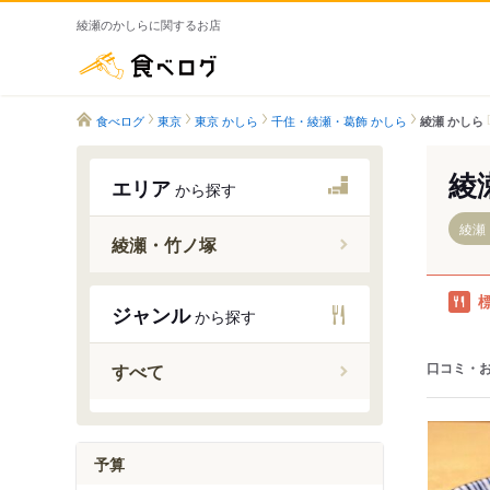
綾瀬のかしらに関するお店
食べログ
食べログ
東京
東京 かしら
千住・綾瀬・葛飾 かしら
綾瀬 かしら
綾
エリア
から探す
綾瀬
綾瀬・竹ノ塚
綾瀬駅
ジャンル
から探す
北綾瀬駅
小菅駅
口コミ・
すべて
五反野駅
梅島駅
西新井駅
予算
竹ノ塚駅