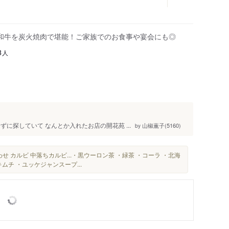
和牛を炭火焼肉で堪能！ご家族でのお食事や宴会にも◎
人
8
に探していて なんとか入れたお店の開花苑 ...
山椒薫子(5160)
by
せ カルビ 中落ちカルビ...・黒ウーロン茶 ・緑茶 ・コーラ ・北海
ムチ ・ユッケジャンスープ...