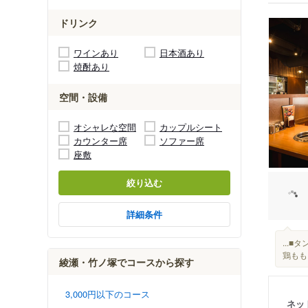
ドリンク
ワインあり
日本酒あり
焼酎あり
空間・設備
オシャレな空間
カップルシート
カウンター席
ソファー席
座敷
絞り込む
詳細条件
...
鶏もも
綾瀬・竹ノ塚でコースから探す
3,000円以下のコース
ネッ