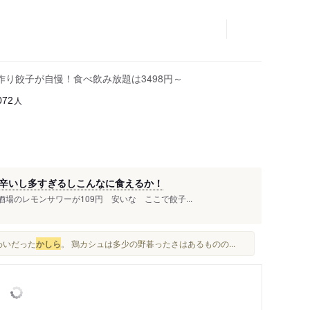
り餃子が自慢！食べ飲み放題は3498円～
人
072
辛いし多すぎるしこんなに食えるか！
場のレモンサワーが109円 安いな ここで餃子...
わいだった
かしら
。 鶏カシュは多少の野暮ったさはあるものの...