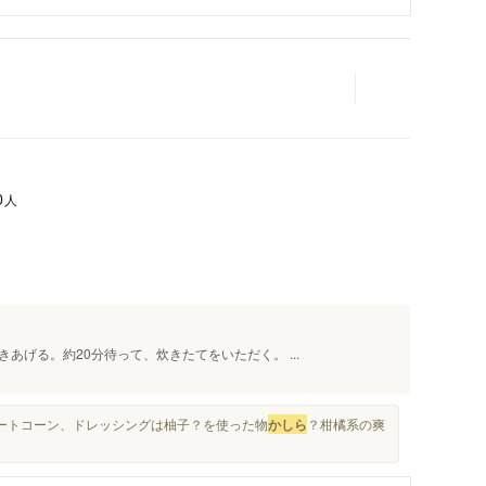
人
0
げる。約20分待って、炊きたてをいただく。 ...
イートコーン、ドレッシングは柚子？を使った物
かしら
？柑橘系の爽