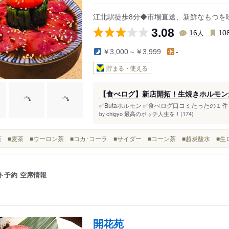
舎人公園駅
江北駅徒歩8分◆市場直送、新鮮なもつを
3.08
人
16
10
￥3,000～￥3,999
-
貯まる・使える
【食べログ】新店開拓！生焼きホルモン
✅Butaホルモン ✅食べログ口コミたったの１件 
chigyo 最高のボッチ人生を！(174)
by
■お茶 ■麦茶 ■ウーロン茶 ■コカ･コーラ ■サイダー ■コーン茶 ■超炭酸水 ■
ト予約
空席情報
開花苑