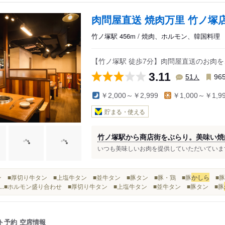
肉問屋直送 焼肉万里 竹ノ塚
竹ノ塚駅 456m / 焼肉、ホルモン、韓国料理
【竹ノ塚駅 徒歩7分】肉問屋直送のお肉を
3.11
人
51
96
￥2,000～￥2,999
￥1,000～￥1,9
貯まる・使える
竹ノ塚駅から商店街をぶらり。美味い焼
いつも美味しいお肉を提供していただいています
■タン ■厚切り牛タン ■上塩牛タン ■並牛タン ■豚タン ■豚・鶏 ■豚
かしら
■豚
...■ホルモン盛り合わせ ■厚切り牛タン ■上塩牛タン ■並牛タン ■豚タン ■豚
ト予約
空席情報