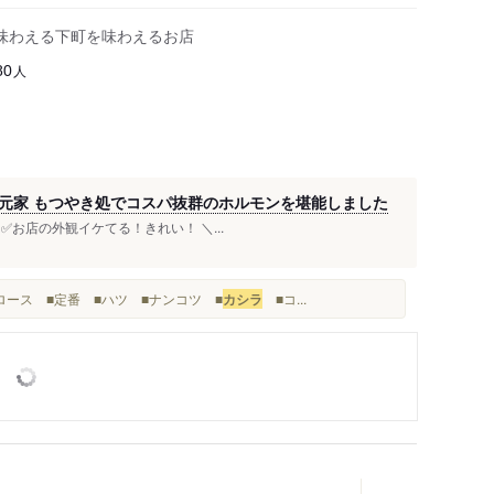
味わえる下町を味わえるお店
人
80
元家 もつやき処でコスパ抜群のホルモンを堪能しました
✅お店の外観イケてる！きれい！ ＼...
生ロース ■定番 ■ハツ ■ナンコツ ■
カシラ
■コ...