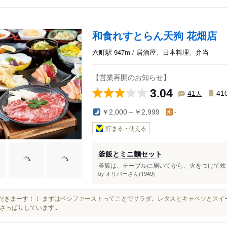
和食れすとらん天狗 花畑店
六町駅 947m / 居酒屋、日本料理、弁当
【営業再開のお知らせ】
3.04
人
41
41
￥2,000～￥2,999
-
貯まる・使える
釜飯とミニ麵セット
釜飯は、テーブルに届いてから、火をつけて炊きあ
オリバーさん(1949)
by
いただきまーす！！ まずはベシファーストってことでサラダ。レタスとキャベツとス
さっぱりしています...