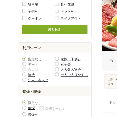
駐車場
食べ放題
子供可
ペット可
クーポン
テイクアウト
絞り込む
利用シーン
指定なし
家族・子供と
デート
女子会
合コン
大人数の宴会
接待
一人で入りやすい
...
知人・友人と
道ユッ
禁煙・喫煙
ネッ
指定なし
禁煙
分煙を含む
喫煙可