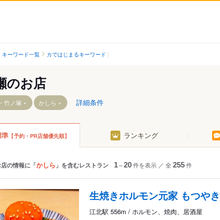
キーワード一覧
カではじまるキーワード
瀬のお店
詳細条件
・竹ノ塚
かしら
標準
ランキング
【予約・PR店舗優先順】
青井駅
舎人駅
六町駅
見沼代親水公園駅
扇大橋駅
かしら
お店の情報に「
」を含むレストラン
1
～
20
件を表示
／
全
255
件
高野駅
江北駅
生焼きホルモン元家 もつや
西新井大師西駅
江北駅 556m / ホルモン、焼肉、居酒屋
谷在家駅