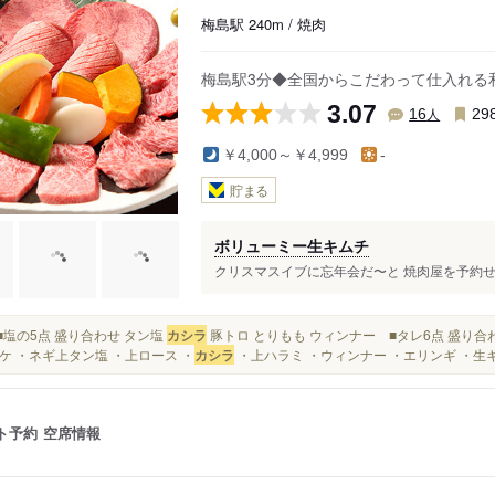
梅島駅 240m / 焼肉
梅島駅3分◆全国からこだわって仕入れる
3.07
人
16
29
￥4,000～￥4,999
-
貯まる
ボリューミー生キムチ
クリスマスイブに忘年会だ〜と 焼肉屋を予約せず
得 ■塩の5点 盛り合わせ タン塩
カシラ
豚トロ とりもも ウィンナー ■タレ6点 盛り合わ
ケ ・ネギ上タン塩 ・上ロース ・
カシラ
・上ハラミ ・ウィンナー ・エリンギ ・生キ
ト予約
空席情報