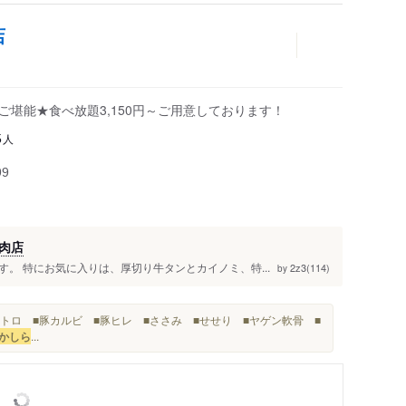
店
ご堪能★食べ放題3,150円～ご用意しております！
人
5
99
肉店
。 特にお気に入りは、厚切り牛タンとカイノミ、特...
2z3(114)
by
トロ ■豚カルビ ■豚ヒレ ■ささみ ■せせり ■ヤゲン軟骨 ■
かしら
...