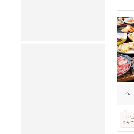
...
やかで