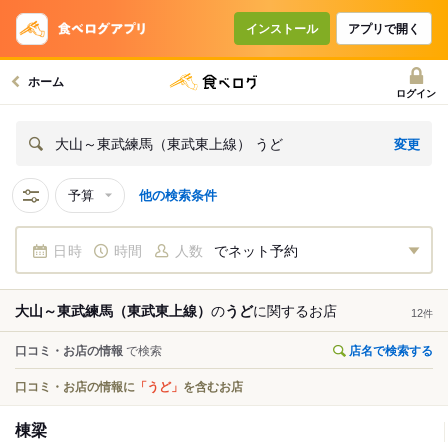
インストール
アプリで開く
ホーム
ログイン
変更
大山～東武練馬（東武東上線） うど
予算
他の検索条件
日時
時間
人数
でネット予約
大山～東武練馬（東武東上線）
の
うど
に関する
お店
12
件
口コミ・お店の情報
で検索
店名で検索する
口コミ・お店の情報に
「うど」
を含むお店
棟梁