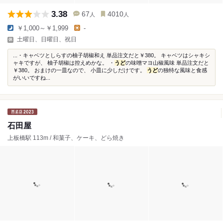
3.38
67
4010
人
人
￥1,000～￥1,999
-
土曜日、日曜日、祝日
...・キャベツとしらすの柚子胡椒和え 単品注文だと￥380。 キャベツはシャキシ
ャキですが、 柚子胡椒は控えめかな。 ・
うど
の味噌マヨ山椒風味 単品注文だと
￥380。 おまけの一皿なので、 小皿に少しだけです。
うど
の独特な風味と食感
がいいですね...
石田屋
上板橋駅 113m / 和菓子、ケーキ、どら焼き