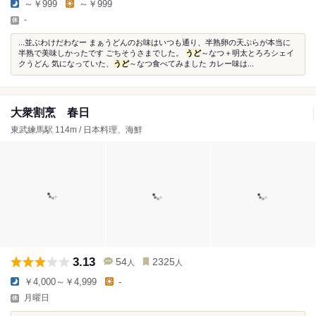
～￥999
～￥999
-
...並ぶわけだわなー まぁうどんのお味はいつも通り、半熟卵の天ぷらが本当に
半熟で美味しかったです ごちそうさまでした。
うど
～なつ＋明太とろろシェイ
クうどん 気になっていた、
うど
～なつ食べてみました カレー味は...
大衆割烹 春日
東武練馬駅 114m / 日本料理、海鮮
3.13
54
2325
人
人
￥4,000～￥4,999
-
月曜日