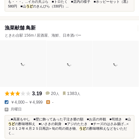
も・・・。...イカの天ぷら ■トロたく ■店内の様子 ■ホッピーセット（黒）
580円 ■山
うど
のきんぴら（330円）...
漁菜献舗 鳥新
ときわ台駅 156m / 居酒屋、海鮮、日本酒バー
3.19
20
1383
人
人
￥4,000～￥4,999
-
月曜日
...■高菜もやし ■壁に飾ってあった子泣き爺の額 ■お店の外観 ■筍焼き ■山
うど
の酢味噌和え ■いさきの刺身 ■アジのたたき ■チーズのはさみ揚げ...<
２０１２年４月２５日再訪> 旬の筍の焼き物、
うど
の酢味噌和えなどをいただ
く...