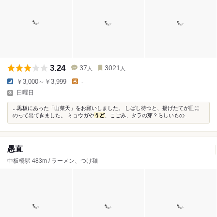
3.24
37
3021
人
人
￥3,000～￥3,999
-
日曜日
...黒板にあった「山菜天」をお願いしました。 しばし待つと、揚げたてが皿に
のって出てきました。 ミョウガや
うど
、こごみ、タラの芽？らしいもの...
愚直
中板橋駅 483m / ラーメン、つけ麺