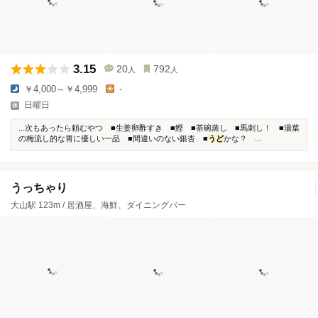
3.15
20
792
人
人
￥4,000～￥4,999
-
日曜日
...次もあったら頼むやつ ■生姜卵酢すき ■鰹 ■茶碗蒸し ■馬刺し！ ■湯葉
の梅流し的な胃に優しい一品 ■間違いのない銀杏 ■
うど
かな？ ...
うっちゃり
大山駅 123m / 居酒屋、海鮮、ダイニングバー