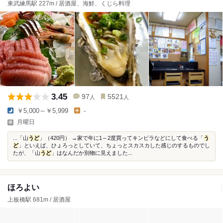
東武練馬駅 227m / 居酒屋、海鮮、くじら料理
3.45
97
5521
人
人
￥5,000～￥5,999
-
月曜日
...「山
うど
」（420円） →家で年に1～2度買ってキンピラなどにして食べる「
う
ど
」といえば、ひょろっとしていて、ちょっとスカスカした感じのするものでし
たが、「山
うど
」はなんだか別物に見えました...
ほろよい
上板橋駅 681m / 居酒屋