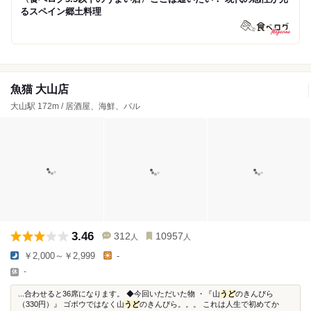
るスペイン郷土料理
魚猫 大山店
大山駅 172m / 居酒屋、海鮮、バル
3.46
312
10957
人
人
￥2,000～￥2,999
-
-
...合わせると36席になります。 ◆今回いただいた物 ・『山
うど
のきんぴら
（330円）』 ゴボウではなく山
うど
のきんぴら。。。 これは人生で初めてか