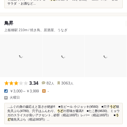
サラダ ・お酒など...
鳥昇
上板橋駅 210m / 焼き鳥、居酒屋、うなぎ
3.34
82
3063
人
人
￥3,000～￥3,999
-
火曜日
...ふぐの身の歯応えと旨さが絶妙‼️ ■生ビール 小ジョッキ(¥560) ■穴子
うど
穂
先天ぷら(¥780)、穴子はふんわり、
うど
の苦味が最高‼️ ■たこ酢(¥630)、ミョウ
ガのスライスが良いアクセント...砂肝（税込165円）レバー（税込165円） ■
う
ど
穂先天ぷら（税込583円）...