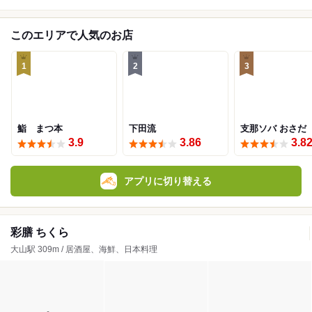
このエリアで人気のお店
1
2
3
鮨 まつ本
下田流
支那ソバ おさだ
3.9
3.86
3.8
アプリに切り替える
彩膳 ちくら
大山駅 309m / 居酒屋、海鮮、日本料理