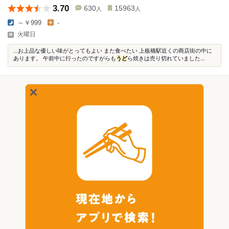
3.70
630
15963
人
人
～￥999
-
火曜日
...お上品な優しい味がとってもよい また食べたい 上板橋駅近くの商店街の中に
あります。 午前中に行ったのですがらも
うど
ら焼きは売り切れていました...