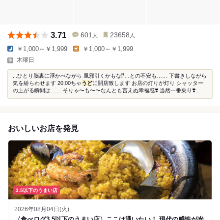
3.71
601
23658
人
人
￥1,000～￥1,999
￥1,000～￥1,999
木曜日
...ひとり脳裏に浮かべながら 風邪引くかもな⁉️…との不安も…… 下書きしながら
気を紛らわせます 20:00ちゃ
うど
に開店致します お店の灯りが灯り シャッター
の上がる瞬間は…… そりゃ〜も〜〜なんとも言えぬ幸福感❣️ 当然一番乗り❣️...
おいしいお店を発見
3.5以下のうまい店
2026年08月04日(火)
〈食べログ3.5以下のうまい店〉ここは通いたい！ 現代の感性が光