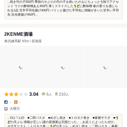
...焼き竹の子550円 季節の小ぶりの竹の子を焼いたのもにちょっと七味でアクセ
ント ウドの酢味噌あえ450円 薄くスライスした
うど
に酢味噌 春の香りを感じら
れる1品 甘辛手羽先揚げ400円 パリッと揚げた手羽先に胡椒がきいた甘辛い手羽
先 目光唐揚げ450円...
2KENME酒場
東武練馬駅 85m / 居酒屋
3.04
5
210
人
人
-
-
火曜日
...O(≧▽≦)O ■二郎パスタ ■めざし焼き ■トロタク巻き ■春菊サラダ ■
う
ど
の天ぷら 情報が乏しい謎の居酒屋は天国だった。...お近くによったらぜひ。
☺︎︎注文リスト ・トロタク巻 ・
うど
の天ぷら ・めざし焼き ・二郎パスタ ・春菊