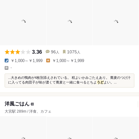
3.36
96
1075
人
人
￥1,000～￥1,999
￥1,000～￥1,999
-
...大きめの鴨肉が4枚別添えされている。 程よいかみごたえあり。 蕎麦のつけ汁
に入ってる肉団子が味が濃くて蕎麦と一緒に食べるとちよ
うど
よい。...
洋風ごはん α
大宮駅 289m / 洋食、カフェ