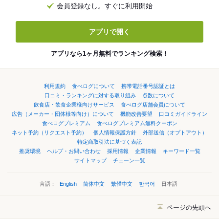
会員登録なし。すぐに利用開始
アプリで開く
アプリなら1ヶ月無料でランキング検索！
利用規約
食べログについて
携帯電話番号認証とは
口コミ・ランキングに対する取り組み
点数について
飲食店・飲食企業様向けサービス
食べログ店舗会員について
広告（メーカー・団体様等向け）について
機能改善要望
口コミガイドライン
食べログプレミアム
食べログプレミアム無料クーポン
ネット予約（リクエスト予約）
個人情報保護方針
外部送信（オプトアウト）
特定商取引法に基づく表記
推奨環境
ヘルプ・お問い合わせ
採用情報
企業情報
キーワード一覧
サイトマップ
チェーン一覧
言語：
English
简体中文
繁體中文
한국어
日本語
ページの先頭へ