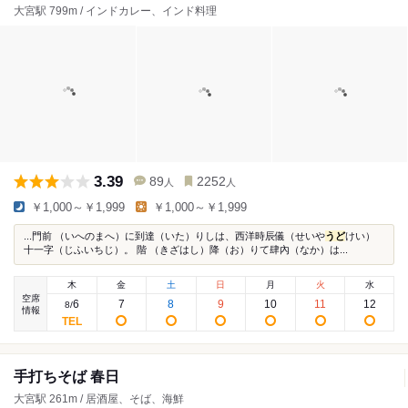
大宮駅 799m / インドカレー、インド料理
3.39
89
2252
人
人
￥1,000～￥1,999
￥1,000～￥1,999
...門前 （いへのまへ）に到達（いた）りしは、西洋時辰儀（せいや
うど
けい）
十一字（じふいちじ）。 階 （きざはし）降（お）りて肆內（なか）は...
木
金
土
日
月
火
水
空席
6
7
8
9
10
11
12
8
/
情報
手打ちそば 春日
大宮駅 261m / 居酒屋、そば、海鮮