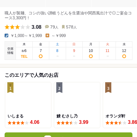
職人が製麺、コシの強い讃岐うどんを生醤油や関西風出汁で◎ご宴会コ
ース3,300円！
3.08
79
578
人
人
￥1,000～￥1,999
～￥999
木
金
土
日
月
火
水
空席
6
7
8
9
10
11
12
8
/
情報
このエリアで人気のお店
1
2
3
いしまる
鰻 むさし乃
オランダ軒
4.06
3.99
3.8