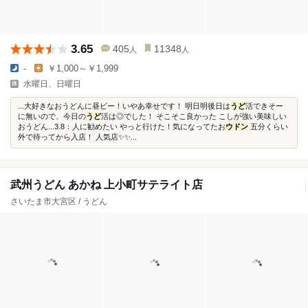
3.65
405
11348
人
人
-
￥1,000～￥1,999
水曜日、日曜日
...大好きなおうどんに昼ビー！いやあ幸せです！ 明日明後日は
うど
活できそー
に無いので、今日の
うど
活は◎でした！ そこそこ良かった こしが強い美味しい
おうどん...3.8：人に勧めたい やっと行けた！気になってたお
ウドン
五分くらい
外で待ってから入店！ 人気店✨✨...
武州うどん あかね 上小町サテライト店
さいたま市大宮区 / うどん