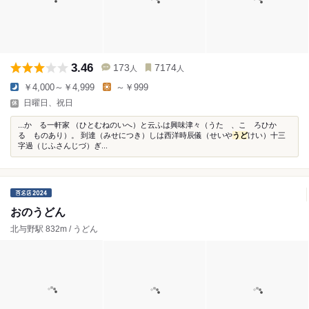
3.46
173
7174
人
人
￥4,000～￥4,999
～￥999
日曜日、祝日
...かゝる一軒家 （ひとむねのいへ）と云ふは興味津々（うたゝ、こゝろひか
るゝものあり）。 到達（みせにつき）しは西洋時辰儀（せいや
うど
けい）十三
字過（じふさんじづ）ぎ...
おのうどん
北与野駅 832m / うどん