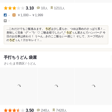
3.10
10
1211
人
人
-
￥1,000～￥1,999
-
...これだけでもご飯進みます。
うど
は少し柔らか、つゆは薄めのさっぱり系！...
美味しく完食╰(*´︶`*)╯♡ ご馳走様でした♪^_^
うど
ぅん屋さんでハンバーグ 今
日のお仕事は終わり！ う〜ん...きのこご飯もいー感じ！ そして、スープ代わり
の
うど
ぅん！汁がキレイ！...
手打ちうどん 袋屋
さいたま市西区 / うどん
3.50
240
7420
人
人