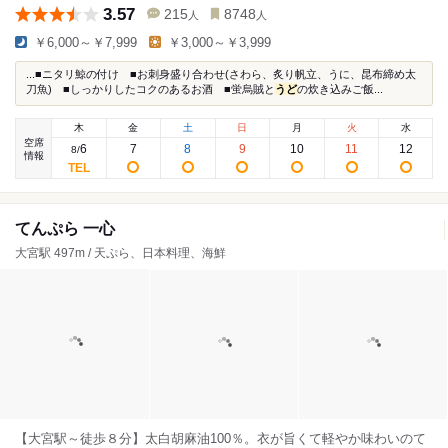
3.57
215
8748
人
人
￥6,000～￥7,999
￥3,000～￥3,999
...■ニタリ鯨の付け ■お刺身盛り合わせ(さわら、炙り帆立、うに、昆布締め太
刀魚) ■しっかりしたコクのあるお酒 ■蛍烏賊と
うど
の炊き込みご飯...
木
金
土
日
月
火
水
空席
6
7
8
9
10
11
12
8
/
情報
てんぷら 一心
大宮駅 497m / 天ぷら、日本料理、海鮮
【大宮駅～徒歩８分】太白胡麻油100％。衣が旨くて軽やか味わいのて