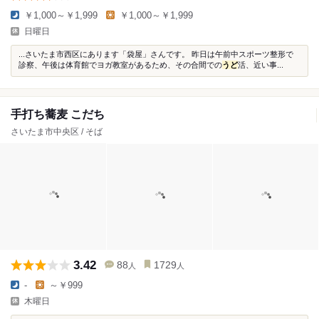
￥1,000～￥1,999
￥1,000～￥1,999
日曜日
...さいたま市西区にあります「袋屋」さんです。 昨日は午前中スポーツ整形で
診察、午後は体育館でヨガ教室があるため、その合間での
うど
活、近い事...
手打ち蕎麦 こだち
さいたま市中央区 / そば
3.42
88
1729
人
人
-
～￥999
木曜日