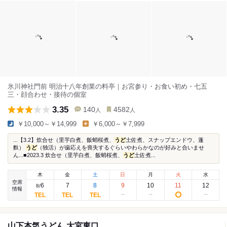
氷川神社門前 明治十八年創業の料亭｜お宮参り・お食い初め・七五
三・顔合わせ・接待の個室
3.35
140
4582
人
人
￥10,000～￥14,999
￥6,000～￥7,999
...【3.2】炊合せ（里芋白煮、飯蛸桜煮、
うど
土佐煮、スナップエンドウ、蓬
麩）
うど
（独活）が歯応えを喪失するぐらいやわらかなのが好みと合いませ
ん...■2023.3 炊合せ（里芋白煮、飯蛸桜煮、
うど
土佐煮...
木
金
土
日
月
火
水
空席
6
7
8
9
10
11
12
8
/
情報
山下本気うどん 大宮東口