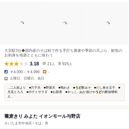
大宮駅3分◆国内産のそば粉で作る手打ち蕎麦や季節の天ぷら、鮮魚の
お刺身を地酒とともに味わう
3.18
21
925
人
人
￥4,000～￥4,999
-
土曜日、日曜日、祝日
...二人前より ■穴子天 ■野菜天 ■鴨わさ ■
うど
酢みそ ■だし巻き玉子 ■
月見とろろ ■ポテトサラダ ■お新香 ■やっこ...ぬか漬けや
うど
の酢味噌和
え...
蕎麦きり みよた イオンモール与野店
さいたま市中央区 / そば、丼