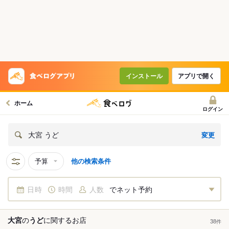
インストール
アプリで開く
ホーム
ログイン
変更
大宮 うど
予算
他の検索条件
日時
時間
人数
でネット予約
大宮
の
うど
に関する
お店
38
件