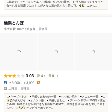
...細めでしっかりコシがあって喉越しがいいお蕎麦。 お汁も相まってキリッと
食べれるお蕎麦でした！ 大好きな山菜の天ぷらも菜の花、
うど
、ふきの...
極楽とんぼ
北大宮駅 184m / 焼き鳥、居酒屋
3.03
4
81
人
人
￥3,000～￥3,999
-
土曜日、日曜日
...■キープボトル ■串盛り合わせの一部 ■ホルモン焼き ■メニュー一部 ■山
うど
のきんぴら ■オムソバ飯 ■串盛り合わせ ■プレーンサワー 500円（税込
か不明...極楽とんぼが大好きなお客様の要望で、串焼き盛り合わせを食しに来ま
した。 山
うど
のキンピラとホッピー...