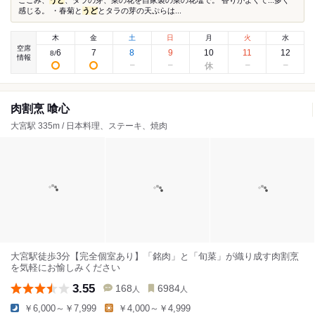
こごみ、
うど
、タラの芽、菜の花を自家製の菜の花塩で。 香りがよくて...多く
感じる。 ・春菊と
うど
とタラの芽の天ぷらは...
木
金
土
日
月
火
水
空席
6
7
8
9
10
11
12
8
/
情報
肉割烹 喰心
大宮駅 335m / 日本料理、ステーキ、焼肉
大宮駅徒歩3分【完全個室あり】「銘肉」と「旬菜」が織り成す肉割烹
を気軽にお愉しみください
3.55
168
6984
人
人
￥6,000～￥7,999
￥4,000～￥4,999