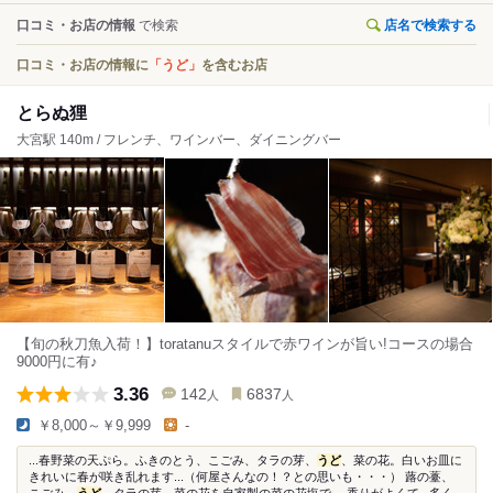
口コミ・お店の情報
で検索
店名で検索する
口コミ・お店の情報に
「うど」
を含むお店
とらぬ狸
大宮駅 140m / フレンチ、ワインバー、ダイニングバー
【旬の秋刀魚入荷！】toratanuスタイルで赤ワインが旨い!コースの場合
9000円に有♪
3.36
142
6837
人
人
￥8,000～￥9,999
-
...春野菜の天ぷら。ふきのとう、こごみ、タラの芽、
うど
、菜の花。白いお皿に
きれいに春が咲き乱れます...（何屋さんなの！？との思いも・・・） 蕗の薹、