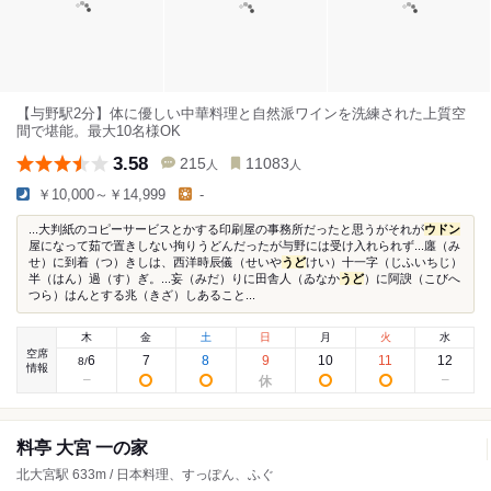
【与野駅2分】体に優しい中華料理と自然派ワインを洗練された上質空
間で堪能。最大10名様OK
3.58
215
11083
人
人
￥10,000～￥14,999
-
...大判紙のコピーサービスとかする印刷屋の事務所だったと思うがそれが
ウドン
屋になって茹で置きしない拘りうどんだったが与野には受け入れられず...廛（み
せ）に到着（つ）きしは、西洋時辰儀（せいや
うど
けい）十一字（じふいちじ）
半（はん）過（す）ぎ。...妄（みだ）りに田舎人（ゐなか
うど
）に阿諛（こびへ
つら）はんとする兆（きざ）しあること...
木
金
土
日
月
火
水
空席
6
7
8
9
10
11
12
8
/
情報
料亭 大宮 一の家
北大宮駅 633m / 日本料理、すっぽん、ふぐ