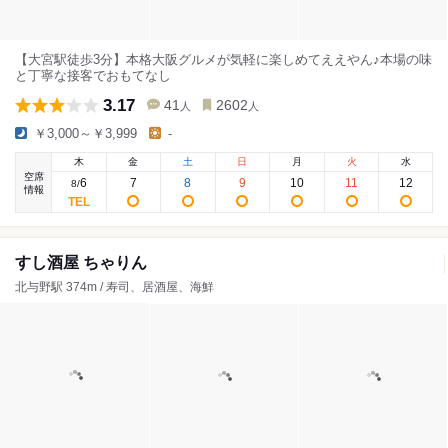
【大宮駅徒歩3分】本格大阪グルメが気軽に楽しめてええやん♪本場の味
と丁寧な接客でおもてなし
3.17
41
2602
人
人
￥3,000～￥3,999
-
木
金
土
日
月
火
水
空席
6
7
8
9
10
11
12
8
/
情報
すし酒屋 ちゃりん
北与野駅 374m / 寿司、居酒屋、海鮮