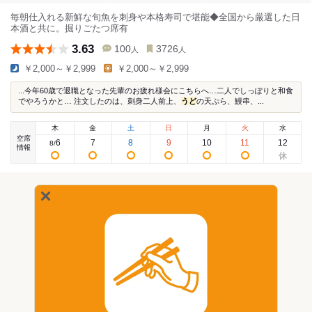
毎朝仕入れる新鮮な旬魚を刺身や本格寿司で堪能◆全国から厳選した日
本酒と共に。掘りごたつ席有
3.63
100
3726
人
人
￥2,000～￥2,999
￥2,000～￥2,999
...今年60歳で退職となった先輩のお疲れ様会にこちらへ…二人でしっぽりと和食
でやろうかと… 注文したのは、刺身二人前上、
うど
の天ぷら、鰻串、...
木
金
土
日
月
火
水
空席
6
7
8
9
10
11
12
8
/
情報