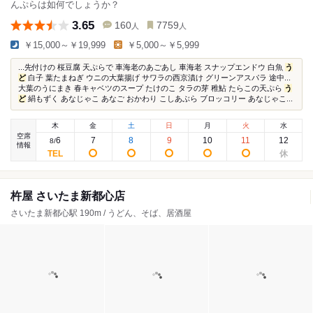
んぷらは如何でしょうか？
3.65
160
7759
人
人
￥15,000～￥19,999
￥5,000～￥5,999
...先付けの 桜豆腐 天ぷらで 車海老のあごあし 車海老 スナップエンドウ 白魚
う
ど
白子 葉たまねぎ ウニの大葉揚げ サワラの西京漬け グリーンアスパラ 途中...
大葉のうにまき 春キャベツのスープ たけのこ タラの芽 稚鮎 たらこの天ぷら
う
ど
絹もずく あなじゃこ あなご おかわり こしあぶら ブロッコリー あなじゃこ...
木
金
土
日
月
火
水
空席
6
7
8
9
10
11
12
8
/
情報
杵屋 さいたま新都心店
さいたま新都心駅 190m / うどん、そば、居酒屋