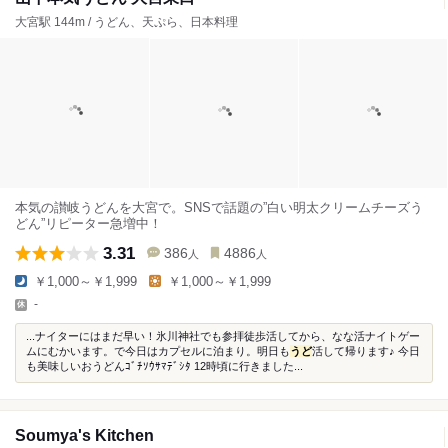
大宮駅 144m / うどん、天ぷら、日本料理
本気の讃岐うどんを大宮で。SNSで話題の”白い明太クリームチーズう
どん”リピーター急増中！
3.31
386
4886
人
人
￥1,000～￥1,999
￥1,000～￥1,999
-
...ナイターにはまだ早い！氷川神社でも参拝徒歩活してから、なな活ナイトゲー
ムにむかいます。で今日はカプセルに泊まり。明日も
うど
活して帰ります♪ 今日
も美味しいおうどんｺﾞﾁｿｳｻﾏﾃﾞｼﾀ 12時頃に行きました...
Soumya's Kitchen