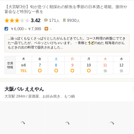
【大宮駅3分】旬が息づく朝採れの鮮魚を季節の日本酒と堪能。接待や
宴会など特別な一夜を
3.42
171
9930
人
人
￥6,000～￥7,999
-
...油っぽくもなくさっぱりとしたがんもどきでした。コース料理の終盤にでてき
た一品でしたが、ペロッといけちゃいます。 ・青柳と
うど
のぬた 桜海老のがん
もどきの次の料理で提供されました...
木
金
土
日
月
火
水
空席
6
7
8
9
10
11
12
8
/
情報
大阪バル ええやん
大宮駅 284m / 居酒屋、お好み焼き、もつ鍋