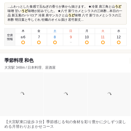
...ふわっとした食感で玉ねぎの香りが鼻から抜けます。 ★冷菜 肩三角と山
うど
味噌 甘い
うど
味噌が好みでした。 ★八寸 新ワカメとシラスの三杯酢...本日の一
品 新玉葱のババロア 冷菜 肩サンカクと山
うど
味噌 八寸 新ワカメとシラスの三
杯酢 明日葉と牛しぐれ 牡蠣のオイル漬け 若竹新丈...
木
金
土
日
月
火
水
空席
6
7
8
9
10
11
12
8
/
情報
季節料理 和色
大宮駅 348m / 日本料理、居酒屋
【大宮駅東口徒歩３分】季節感じる旬の食材を彩り豊かに少しずつ楽し
める月替わりおまかせコース