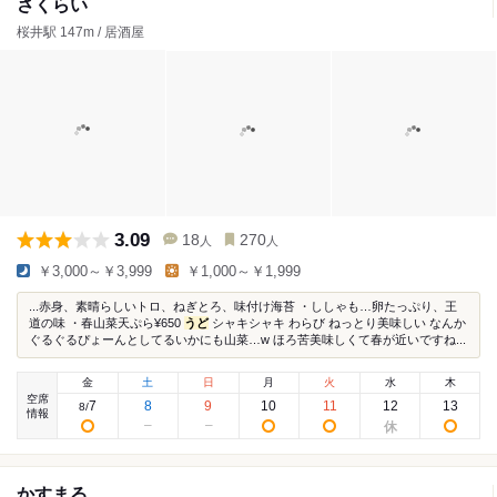
さくらい
桜井駅 147m / 居酒屋
3.09
18
270
人
人
￥3,000～￥3,999
￥1,000～￥1,999
...赤身、素晴らしいトロ、ねぎとろ、味付け海苔 ・ししゃも…卵たっぷり、王
道の味 ・春山菜天ぷら¥650
うど
シャキシャキ わらび ねっとり美味しい なんか
ぐるぐるぴょーんとしてるいかにも山菜…w ほろ苦美味しくて春が近いですね...
金
土
日
月
火
水
木
空席
7
8
9
10
11
12
13
8
/
情報
かすまる