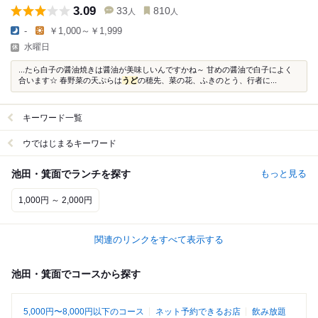
3.09
33
810
人
人
-
￥1,000～￥1,999
水曜日
...たら白子の醤油焼きは醤油が美味しいんですかね～ 甘めの醤油で白子によく
合います☆ 春野菜の天ぷらは
うど
の穂先、菜の花、ふきのとう、行者に...
キーワード一覧
ウではじまるキーワード
池田・箕面でランチを探す
もっと見る
1,000円 ～ 2,000円
関連のリンクをすべて表示する
池田・箕面でコースから探す
5,000円〜8,000円以下のコース
ネット予約できるお店
飲み放題