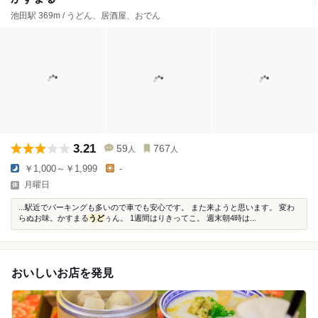
池田駅 369m / うどん、居酒屋、おでん
3.21
59
767
人
人
￥1,000～￥1,999
-
月曜日
...駅近でパーキングも多いので車でも安心です。 また来ようと思います。 変わ
らぬお味。かすまる
うど
ぅん。 1週間はりきってこ。 週末朝4時は...
おいしいお店を発見