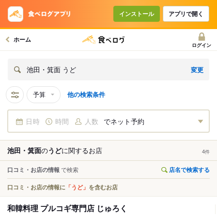
インストール
アプリで開く
ホーム
ログイン
変更
池田・箕面 うど
予算
他の検索条件
日時
時間
人数
でネット予約
池田・箕面
の
うど
に関する
お店
4
件
口コミ・お店の情報
で検索
店名で検索する
口コミ・お店の情報に
「うど」
を含むお店
和韓料理 プルコギ専門店 じゅろく