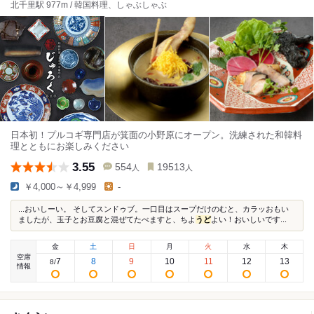
北千里駅 977m / 韓国料理、しゃぶしゃぶ
日本初！プルコギ専門店が箕面の小野原にオープン。洗練された和韓料
理とともにお楽しみください
3.55
554
19513
人
人
￥4,000～￥4,999
-
...おいしーい。 そしてスンドゥブ。一口目はスープだけのむと、カラッおもい
ましたが、玉子とお豆腐と混ぜてたべますと、ちよ
うど
よい！おいしいです...
金
土
日
月
火
水
木
空席
7
8
9
10
11
12
13
8
/
情報