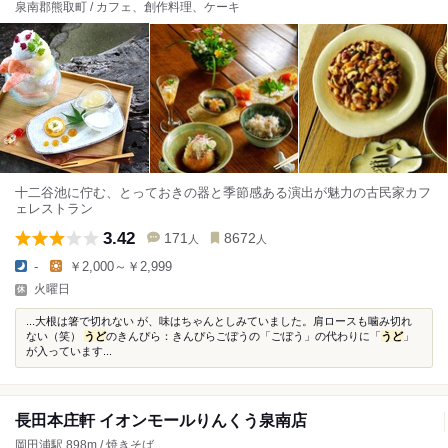
泉南郡熊取町 / カフェ、創作料理、ケーキ
十二谷池に佇む、とっておきの器と季節感ある演出が魅力の古民家カフ
ェレストラン
3.42
171
8672
人
人
-
￥2,000～￥2,999
火曜日
...大根は箸で切れない が、味はちゃんとしみていました。肩ロースも噛み切れ
ない（笑）
うど
のきんぴら：きんぴらごぼうの「ごぼう」の代わりに「
うど
」
が入っています...
長田本庄軒 イオンモールりんくう泉南店
岡田浦駅 898m / 焼きそば