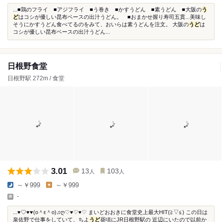
...■鶏のフライ ■アジフライ ■う巻き ■かすうどん ■素うどん ■大阪の
う
ど
はコシが優しい昆布ベースの出汁うどん。 ■おまかせ握り寿司五貫...美味し
そうにかすうどん食べてるのをみて、おいらは素うどんを注文。 大阪の
うど
は
コシが優しい昆布ベースの出汁うどん...
日根野食堂
日根野駅 272m / 食堂
3.01
13
103
人
人
～￥999
～￥999
-
...♥♡♥♥(o＾ε＾o)♫ღ♡♥♡♥♡ まいどおおきに食堂史上最大HIT(≧▽≦) この日は
泉佐野で仕事をしていて、ちよ
うど
昼頃にJR日根野駅の 近辺にいたので以前か