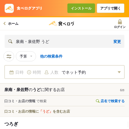
インストール
アプリで開く
ホーム
ログイン
変更
泉南・泉佐野 うど
予算
他の検索条件
日時
時間
人数
でネット予約
泉南・泉佐野
の
うど
に関する
お店
6
件
口コミ・お店の情報
で検索
店名で検索する
口コミ・お店の情報に
「うど」
を含むお店
つろぎ