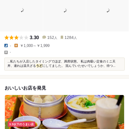
3.30
152
1284
人
人
-
￥1,000～￥1,999
-
...私たちが入店したタイミングでほぼ、満席状態。 私は肉吸い定食のミニ天
丼、連れは温天ざる
うど
にしてました。 混んでいたせいでしょうか、待つ...
おいしいお店を発見
3.5以下のうまい店