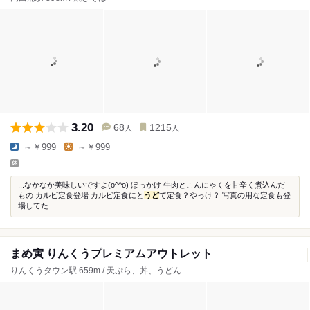
3.20
68
1215
人
人
～￥999
～￥999
-
...なかなか美味しいですよ(o^^o) ぼっかけ 牛肉とこんにゃくを甘辛く煮込んだ
もの カルビ定食登場 カルビ定食にと
うど
て定食？やっけ？ 写真の用な定食も登
場してた...
まめ寅 りんくうプレミアムアウトレット
りんくうタウン駅 659m / 天ぷら、丼、うどん