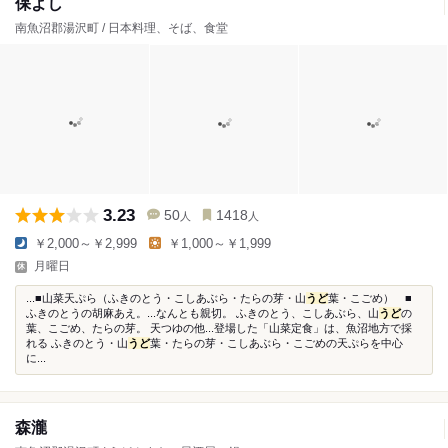
保よし
南魚沼郡湯沢町 / 日本料理、そば、食堂
3.23
50
1418
人
人
￥2,000～￥2,999
￥1,000～￥1,999
月曜日
...■山菜天ぷら（ふきのとう・こしあぶら・たらの芽・山
うど
葉・こごめ） ■
ふきのとうの胡麻あえ。...なんとも親切。 ふきのとう、こしあぶら、山
うど
の
葉、こごめ、たらの芽。 天つゆの他...登場した「山菜定食」は、魚沼地方で採
れる ふきのとう・山
うど
葉・たらの芽・こしあぶら・こごめの天ぷらを中心
に...
森瀧