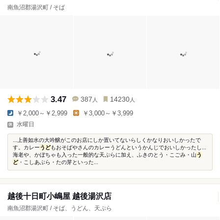
南魚沼郡湯沢町 / そば
3.47
387
14230
人
人
￥2,000～￥2,999
￥3,000～￥3,999
水曜日
...上善如水の大吟醸がこのお店にしか置いてないらしくかなりおいしかったで
す。カレー
うど
もおそばやさんのカレーうどんというかんじでおいしかったし...
海老や、かぼちゃも入った一般的な天ぷらに加え、ふきのとう・こごみ・山
う
ど
・こしあぶら・たの芽といった...
越後十日町小嶋屋 越後湯沢店
南魚沼郡湯沢町 / そば、うどん、天ぷら