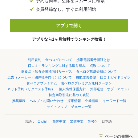
予約も簡単。空席をスムーズに検索
会員登録なし。すぐに利用開始
アプリで開く
アプリなら1ヶ月無料でランキング検索！
利用規約
食べログについて
携帯電話番号認証とは
口コミ・ランキングに対する取り組み
点数について
飲食店・飲食企業様向けサービス
食べログ店舗会員について
広告（メーカー・団体様等向け）について
機能改善要望
口コミガイドライン
食べログプレミアム
食べログプレミアム無料クーポン
ネット予約（リクエスト予約）
個人情報保護方針
外部送信（オプトアウト）
特定商取引法に基づく表記
推奨環境
ヘルプ・お問い合わせ
採用情報
企業情報
キーワード一覧
サイトマップ
チェーン一覧
言語：
English
简体中文
繁體中文
한국어
日本語
ページの先頭へ