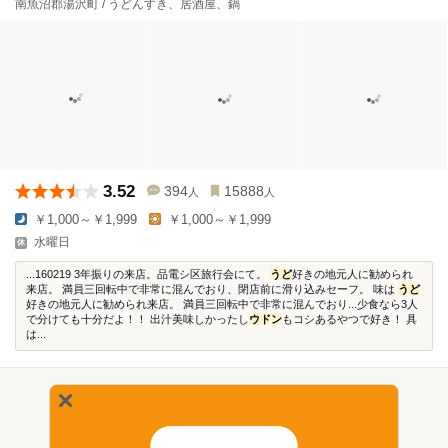
南魚沼郡湯沢町 / うどんすき、居酒屋、鍋
3.52
394
15888
人
人
￥1,000～￥1,999
￥1,000～￥1,999
水曜日
...160219 3年振りの来店。品電シ区旅行会にて。
うど
好きの地元人に勧められ
来店。 満員三回転中で非常に混んでおり、閉店前に滑り込みセーフ。 味は
うど
好きの地元人に勧められ来店。 満員三回転中で非常に混んでおり...少食なら3人
で分けても十分だよ！！ 出汁美味しかったし
ウドン
もコシあるやつで好き！ 具
は...