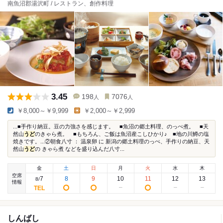
南魚沼郡湯沢町 / レストラン、創作料理
3.45
198
7076
人
人
￥8,000～￥9,999
￥2,000～￥2,999
...■手作り納豆。豆の力強さを感じます。 ■魚沼の郷土料理、のっぺ煮。 ■天
然山
うど
のきゃら煮。 ■もちろん、ご飯は魚沼産こしひかり♪ ■地の川鱒の塩
焼きです。...②朝食八寸 ： 温泉卵 に 新潟の郷土料理のっぺ、手作りの納豆、天
然山
うど
の きゃら煮 などを盛り込んだ八寸...
金
土
日
月
火
水
木
空席
7
8
9
10
11
12
13
8
/
情報
しんばし