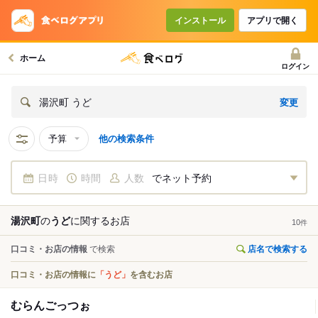
インストール
アプリで開く
ホーム
ログイン
変更
湯沢町 うど
予算
他の検索条件
日時
時間
人数
でネット予約
湯沢町
の
うど
に関する
お店
10
件
口コミ・お店の情報
で検索
店名で検索する
口コミ・お店の情報に
「うど」
を含むお店
むらんごっつぉ