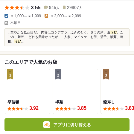
3.55
945
29807
人
人
￥1,000～￥1,999
￥2,000～￥2,999
木曜日
...華やかな見た目だ。 内容はコシアブラ、ふきのとう、タラの芽、山
うど
、こ
ごみ、舞茸。 どれも美味かったが、...人参、マイタケ、お芋、茄子、紫蘇、蓮
根、
うど
...
このエリアで人気のお店
1
2
3
早苗饗
欅苑
龍寿し
3.92
3.85
3.8
アプリに切り替える