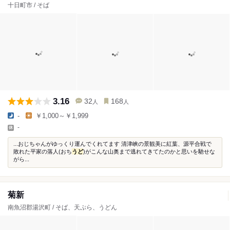
十日町市 / そば
3.16
32
168
人
人
-
￥1,000～￥1,999
-
...おじちゃんがゆっくり運んでくれてます 清津峡の景観美に紅葉、源平合戦で
敗れた平家の落人(おち
うど
)がこんな山奥まで逃れてきてたのかと思いを馳せな
がら...
菊新
南魚沼郡湯沢町 / そば、天ぷら、うどん