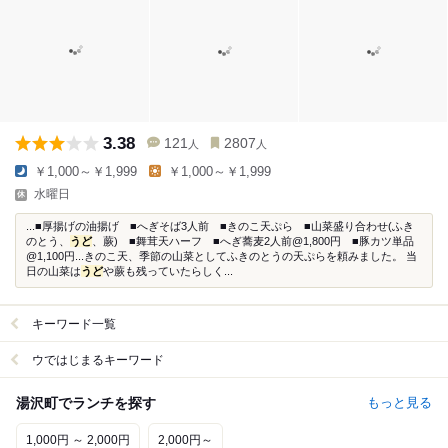
3.38
121
2807
人
人
￥1,000～￥1,999
￥1,000～￥1,999
水曜日
...■厚揚げの油揚げ ■へぎそば3人前 ■きのこ天ぷら ■山菜盛り合わせ(ふき
のとう、
うど
、蕨) ■舞茸天ハーフ ■へぎ蕎麦2人前@1,800円 ■豚カツ単品
@1,100円...きのこ天、季節の山菜としてふきのとうの天ぷらを頼みました。 当
日の山菜は
うど
や蕨も残っていたらしく...
キーワード一覧
ウではじまるキーワード
湯沢町でランチを探す
もっと見る
1,000円 ～ 2,000円
2,000円～