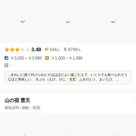
3.49
546
9798
人
人
￥3,000～￥3,999
￥1,000～￥1,999
-
...きれいに盛り付けられたそばはほどよい歯ごたえで、いくらでも食べられそう
なほど美味しい。 天ぷら（えび、かに、
うど
、ふきのとう、まいたけ、...
山の宿 雲天
南魚沼市 / 旅館・民宿