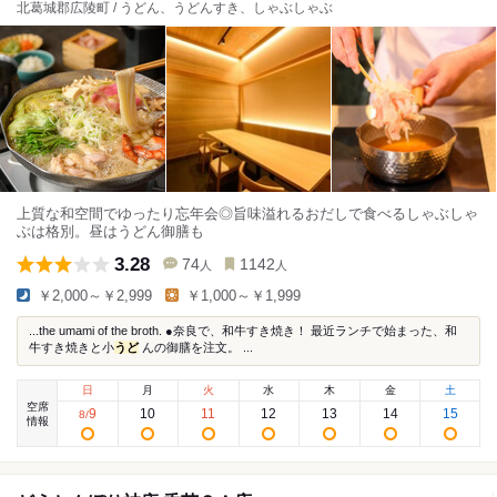
北葛城郡広陵町 / うどん、うどんすき、しゃぶしゃぶ
上質な和空間でゆったり忘年会◎旨味溢れるおだしで食べるしゃぶしゃ
ぶは格別。昼はうどん御膳も
3.28
74
1142
人
人
￥2,000～￥2,999
￥1,000～￥1,999
...the umami of the broth. ●奈良で、和牛すき焼き！ 最近ランチで始まった、和
牛すき焼きと小
うど
んの御膳を注文。 ...
日
月
火
水
木
金
土
空席
9
10
11
12
13
14
15
8
/
情報