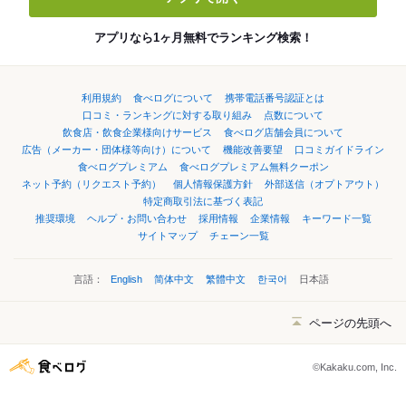
アプリなら1ヶ月無料でランキング検索！
利用規約
食べログについて
携帯電話番号認証とは
口コミ・ランキングに対する取り組み
点数について
飲食店・飲食企業様向けサービス
食べログ店舗会員について
広告（メーカー・団体様等向け）について
機能改善要望
口コミガイドライン
食べログプレミアム
食べログプレミアム無料クーポン
ネット予約（リクエスト予約）
個人情報保護方針
外部送信（オプトアウト）
特定商取引法に基づく表記
推奨環境
ヘルプ・お問い合わせ
採用情報
企業情報
キーワード一覧
サイトマップ
チェーン一覧
言語：
English
简体中文
繁體中文
한국어
日本語
ページの先頭へ
©Kakaku.com, Inc.