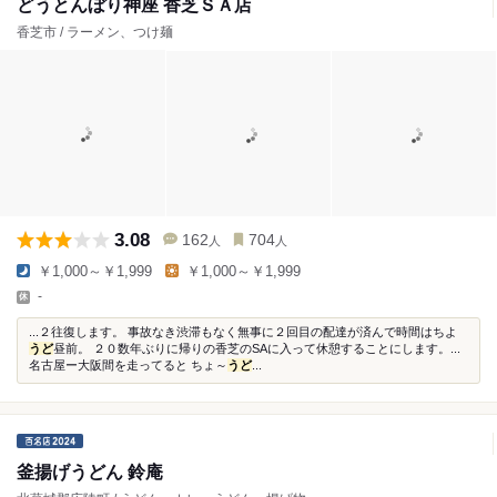
どうとんぼり神座 香芝ＳＡ店
香芝市 / ラーメン、つけ麺
3.08
162
704
人
人
￥1,000～￥1,999
￥1,000～￥1,999
-
...２往復します。 事故なき渋滞もなく無事に２回目の配達が済んで時間はちよ
うど
昼前。 ２０数年ぶりに帰りの香芝のSAに入って休憩することにします。...
名古屋ー大阪間を走ってると ちょ～
うど
...
釜揚げうどん 鈴庵