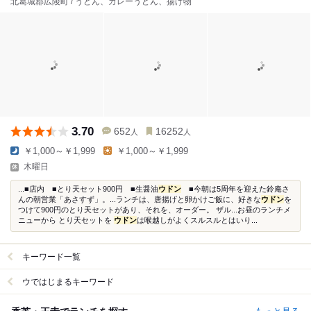
北葛城郡広陵町 / うどん、カレーうどん、揚げ物
3.70
652
16252
人
人
￥1,000～￥1,999
￥1,000～￥1,999
木曜日
...■店内 ■とり天セット900円 ■生醤油
ウドン
■今朝は5周年を迎えた鈴庵さ
んの朝営業「あさすず」。...ランチは、唐揚げと卵かけご飯に、好きな
ウドン
を
つけて900円のとり天セットがあり、それを、オーダー。 ザル...お昼のランチメ
ニューから とり天セットを
ウドン
は喉越しがよくスルスルとはいり...
キーワード一覧
ウではじまるキーワード