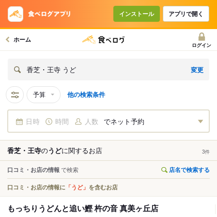
インストール
アプリで開く
ホーム
ログイン
変更
香芝・王寺 うど
予算
他の検索条件
日時
時間
人数
でネット予約
香芝・王寺
の
うど
に関する
お店
3
件
口コミ・お店の情報
で検索
店名で検索する
口コミ・お店の情報に
「うど」
を含むお店
もっちりうどんと追い鰹 杵の音 真美ヶ丘店