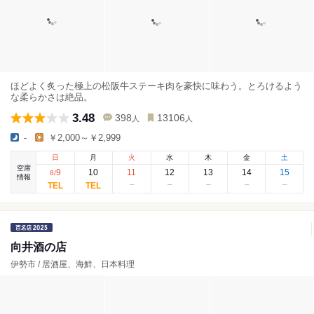
ほどよく炙った極上の松阪牛ステーキ肉を豪快に味わう。とろけるよう
な柔らかさは絶品。
3.48
398
13106
人
人
-
￥2,000～￥2,999
日
月
火
水
木
金
土
空席
9
10
11
12
13
14
15
8
/
情報
向井酒の店
伊勢市 / 居酒屋、海鮮、日本料理