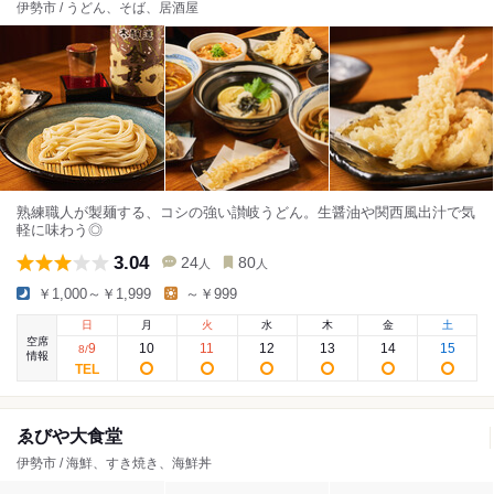
伊勢市 / うどん、そば、居酒屋
熟練職人が製麺する、コシの強い讃岐うどん。生醤油や関西風出汁で気
軽に味わう◎
3.04
24
80
人
人
￥1,000～￥1,999
～￥999
日
月
火
水
木
金
土
空席
9
10
11
12
13
14
15
8
/
情報
ゑびや大食堂
伊勢市 / 海鮮、すき焼き、海鮮丼