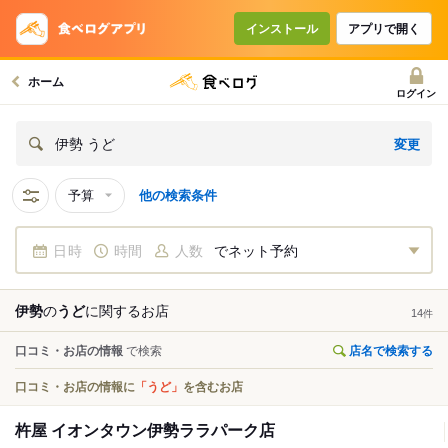
インストール
アプリで開く
ホーム
ログイン
変更
伊勢 うど
予算
他の検索条件
日時
時間
人数
でネット予約
伊勢
の
うど
に関する
お店
14
件
口コミ・お店の情報
で検索
店名で検索する
口コミ・お店の情報に
「うど」
を含むお店
杵屋 イオンタウン伊勢ララパーク店