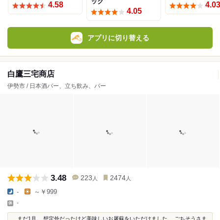
ック
4.58
4.0
4.05
アプリに切り替える
白鷹三宅商店
伊勢市 / 日本酒バー、立ち飲み、バー
3.48
223
2474
人
人
-
～￥999
-
...まだ1月。 想定外だったけど美味しいお屠蘇をいただけました。 ごちそうさま