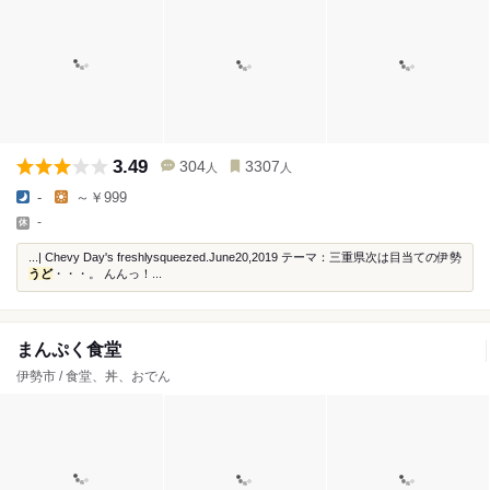
3.49
304
3307
人
人
-
～￥999
-
...| Chevy Day's freshlysqueezed.June20,2019 テーマ：三重県次は目当ての伊勢
うど
・・・。 んんっ！...
まんぷく食堂
伊勢市 / 食堂、丼、おでん