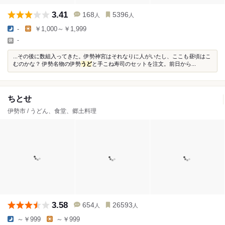
3.41
168
5396
人
人
-
￥1,000～￥1,999
-
...その後に数組入ってきた。伊勢神宮はそれなりに人がいたし、ここも昼頃はこ
むのかな？ 伊勢名物の伊勢
うど
と手こね寿司のセットを注文。前日から...
ちとせ
伊勢市 / うどん、食堂、郷土料理
3.58
654
26593
人
人
～￥999
～￥999