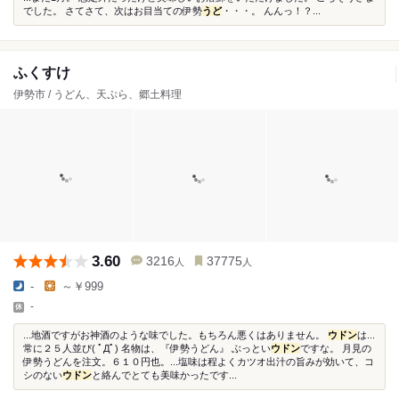
でした。 さてさて、次はお目当ての伊勢
うど
・・・。 んんっ！？...
ふくすけ
伊勢市 / うどん、天ぷら、郷土料理
3.60
3216
37775
人
人
-
～￥999
-
...地酒ですがお神酒のような味でした。もちろん悪くはありません。
ウドン
は...
常に２５人並び( ﾟДﾟ) 名物は、『伊勢うどん』 ぶっとい
ウドン
ですな。 月見の
伊勢うどんを注文。６１０円也。...塩味は程よくカツオ出汁の旨みが効いて、コ
シのない
ウドン
と絡んでとても美味かったです...