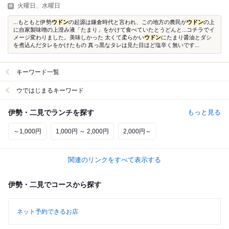
火曜日、水曜日
...もともと伊勢
ウドン
の起源は鎌倉時代と言われ、この地方の農民が
ウドン
の上
に自家製味噌の上澄み液「たまり」をかけて食べていたとうどんと...コチラでイ
メージ変わりました。美味しかった 太くて柔らかい
ウドン
にたまり醤油とダシ
を煮込んだタレをかけたもの 真っ黒なタレは見た目ほど塩辛く無いです...
キーワード一覧
ウではじまるキーワード
伊勢・二見でランチを探す
もっと見る
～1,000円
1,000円 ～ 2,000円
2,000円～
関連のリンクをすべて表示する
伊勢・二見でコースから探す
ネット予約できるお店