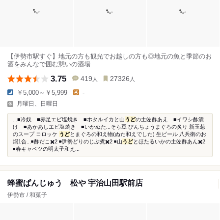
【伊勢市駅すぐ】地元の方も観光でお越しの方も◎地元の魚と季節のお
酒をみんなで囲む憩いの酒場
3.75
419
27326
人
人
￥5,000～￥5,999
-
月曜日、日曜日
...■冷奴 ■赤足エビ塩焼き ■ホタルイカと山
うど
の土佐酢あえ ■イワシ酢漬
け ■あかあしエビ塩焼き ■いかぬた...そら豆 びんちょうまぐろの炙り 新玉葱
のスープ コロッケ
うど
とまぐろの和え物(ぬた和えでした) 生ビール 八兵衛のお
燗1合...◾️酢だこ✖️2 ◾️伊勢どりのじぶ煮✖️2 ◾️山
うど
とほたるいかの土佐酢あん✖️2
◾️春キャベツの明太子和え...
蜂蜜ぱんじゅう 松や 宇治山田駅前店
伊勢市 / 和菓子