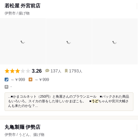
若松屋 外宮前店
伊勢市 / 揚げ物
3.26
137
1793
人
人
～￥999
～￥999
-
...■かまコルネット（250円）と角屋さんのブラウンエール ■パックされた商品
もいろいろ。スイカの形をした珍しいかまぼこも。 ■
うど
ちゃんや宮川大輔さ
んも来たのかな？...
丸亀製麺 伊勢店
伊勢市 / うどん、揚げ物