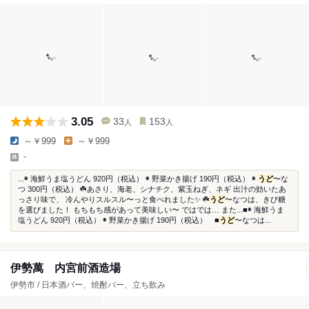
3.05
33
153
人
人
～￥999
～￥999
-
...◉ 海鮮うま塩うどん 920円（税込） ◉ 野菜かき揚げ 190円（税込） ◉
うど
〜な
つ 300円（税込） ☘️あさり、海老、シナチク、紫玉ねぎ、ネギ 出汁の効いたあ
っさり味で、 冷んやりスルスル〜っと食べれました✨ ☘️
うど
〜なつは、きび糖
を選びました！ もちもち感があって美味しい〜 ではでは… また...■◉ 海鮮うま
塩うどん 920円（税込） ◉ 野菜かき揚げ 190円（税込） ■
うど
〜なつは...
伊勢萬 内宮前酒造場
伊勢市 / 日本酒バー、焼酎バー、立ち飲み