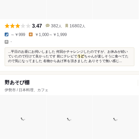
3.47
382
16802
人
人
～￥999
￥1,000～￥1,999
-
...平日のお昼にお伺いしました 何回かチャレンジしたのですが、お休みが続い
ていたので行けて良かったです 前にテレビで
うど
ちゃんが楽しそうに食べてた
ので気になってました 名物からあげ丼を頂きました ありそうで無い感じ...
野あそび棚
伊勢市 / 日本料理、カフェ