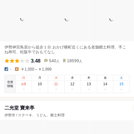
伊勢神宮鳥居から徒歩１分 おかげ横町近くにある老舗郷土料理、手こ
ね寿司、松阪牛でおもてなし
3.48
540
18599
人
人
-
￥1,000～￥1,999
日
月
火
水
木
金
土
空席
9
10
11
12
13
14
15
8
/
情報
二光堂 寶来亭
伊勢市 / ステーキ、うどん、郷土料理