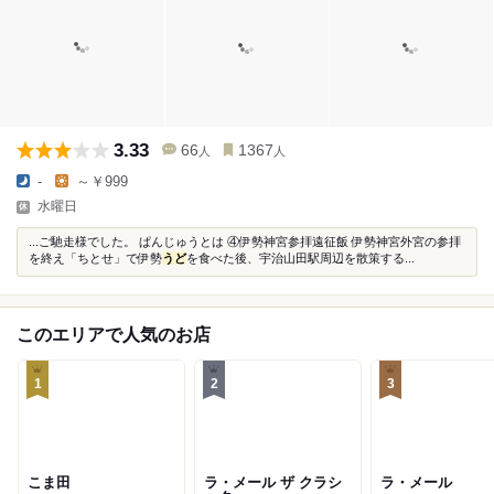
3.33
66
1367
人
人
-
～￥999
水曜日
...ご馳走様でした。 ぱんじゅうとは ④伊勢神宮参拝遠征飯 伊勢神宮外宮の参拝
を終え「ちとせ」で伊勢
うど
を食べた後、宇治山田駅周辺を散策する...
このエリアで人気のお店
1
2
3
こま田
ラ・メール ザ クラシ
ラ・メール