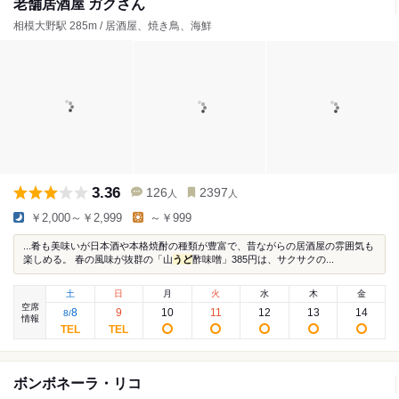
老舗居酒屋 ガクさん
相模大野駅 285m / 居酒屋、焼き鳥、海鮮
3.36
126
2397
人
人
￥2,000～￥2,999
～￥999
...肴も美味いが日本酒や本格焼酎の種類が豊富で、昔ながらの居酒屋の雰囲気も
楽しめる。 春の風味が抜群の「山
うど
酢味噌」385円は、サクサクの...
土
日
月
火
水
木
金
空席
8
9
10
11
12
13
14
8
/
情報
ボンボネーラ・リコ