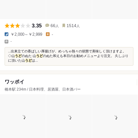
3.35
66
1514
人
人
￥2,000～￥2,999
-
-
...出来立ての香ばしい厚揚げが、めっちゃ熱々の状態で美味しく頂けますよ。
◇山
うど
のぬた 山
うど
のぬた和えも本日のお勧めメニューより注文。 久しぶり
に頂いた山
うど
は...
ワッポイ
橋本駅 234m / 日本料理、居酒屋、日本酒バー