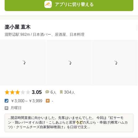
アプリに切り替える
楽小屋 直木
淵野辺駅 982m / 日本酒バー、居酒屋、日本料理
3.05
6
304
人
人
￥3,000～￥3,999
-
月曜日
...開店時間直後に向かいました。先客はいませんでした。 今回は『紅サーモ
ン・鶏レバーオイル漬け・こしあぶらと若芽
うど
の天ぷら・串揚げ(椎茸ハムカ
ツ)・クリームチーズ自家製味噌漬け』を口頭で注文...