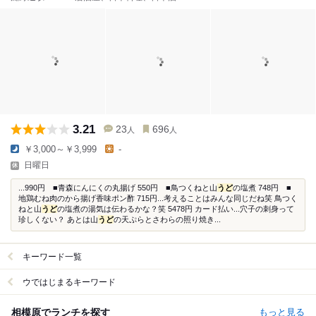
3.21
23
696
人
人
￥3,000～￥3,999
-
日曜日
...990円 ■青森にんにくの丸揚げ 550円 ■鳥つくねと山
うど
の塩煮 748円 ■
地鶏むね肉のから揚げ香味ポン酢 715円...考えることはみんな同じだね笑 鳥つく
ねと山
うど
の塩煮の湯気は伝わるかな？笑 5478円 カード払い...穴子の刺身って
珍しくない？ あとは山
うど
の天ぷらとさわらの照り焼き...
キーワード一覧
ウではじまるキーワード
相模原でランチを探す
もっと見る