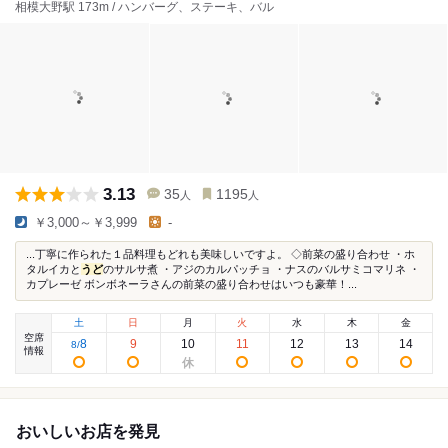
相模大野駅 173m / ハンバーグ、ステーキ、バル
3.13
35
1195
人
人
￥3,000～￥3,999
-
...丁寧に作られた１品料理もどれも美味しいですよ。 ◇前菜の盛り合わせ ・ホ
タルイカと
うど
のサルサ煮 ・アジのカルパッチョ ・ナスのバルサミコマリネ ・
カプレーゼ ボンボネーラさんの前菜の盛り合わせはいつも豪華！...
土
日
月
火
水
木
金
空席
8
9
10
11
12
13
14
8
/
情報
おいしいお店を発見