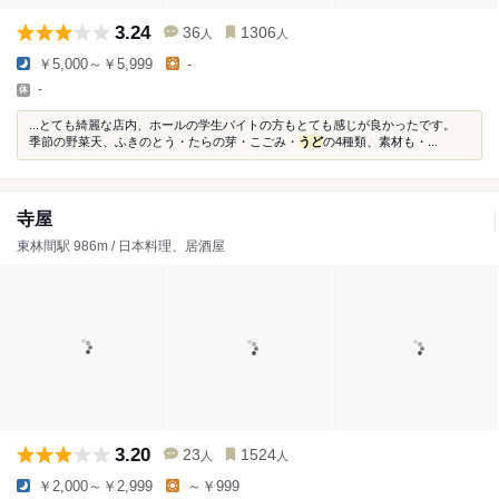
3.24
36
1306
人
人
￥5,000～￥5,999
-
-
...とても綺麗な店内、ホールの学生バイトの方もとても感じが良かったです。
季節の野菜天、ふきのとう・たらの芽・こごみ・
うど
の4種類、素材も・...
寺屋
東林間駅 986m / 日本料理、居酒屋
3.20
23
1524
人
人
￥2,000～￥2,999
～￥999