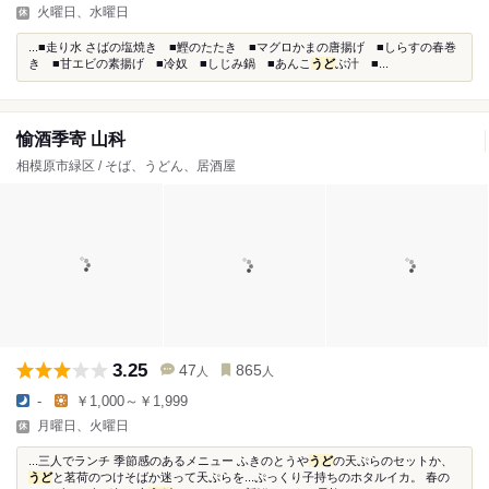
火曜日、水曜日
...■走り水 さばの塩焼き ■鰹のたたき ■マグロかまの唐揚げ ■しらすの春巻
き ■甘エビの素揚げ ■冷奴 ■しじみ鍋 ■あんこ
うど
ぶ汁 ■...
愉酒季寄 山科
相模原市緑区 / そば、うどん、居酒屋
3.25
47
865
人
人
-
￥1,000～￥1,999
月曜日、火曜日
...三人でランチ 季節感のあるメニュー ふきのとうや
うど
の天ぷらのセットか、
うど
と茗荷のつけそばか迷って天ぷらを...ぷっくり子持ちのホタルイカ。 春の