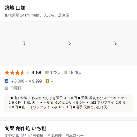
築地 山加
相模原駅 241m / 海鮮、天ぷら、居酒屋
3.58
122
4526
人
人
￥8,000～￥9,999
-
日曜日
...■ 山加特製 ふわふわ だしまき玉子 ４５０円 ■ 千葉 活 あわびステーキ ２ケ １
２９０円 【 揚､天 】 ■ 千葉 山
うど
天ぷら ４９０円 ■ 山口 アジフライ ２枚 ６
９０円 ■ 山口 イワシフライ ２枚 ６９０円 ■ 岩手 天然まいたけ天...
旬菜 創作処 いち也
淵野辺駅 156m / 居酒屋、日本料理、日本酒バー