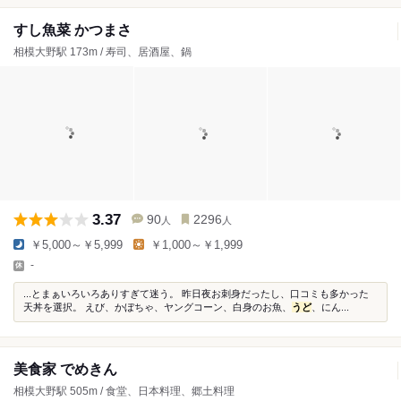
すし魚菜 かつまさ
相模大野駅 173m / 寿司、居酒屋、鍋
3.37
90
2296
人
人
￥5,000～￥5,999
￥1,000～￥1,999
-
...とまぁいろいろありすぎて迷う。 昨日夜お刺身だったし、口コミも多かった
天丼を選択。 えび、かぼちゃ、ヤングコーン、白身のお魚、
うど
、にん...
美食家 でめきん
相模大野駅 505m / 食堂、日本料理、郷土料理