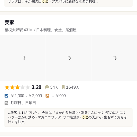
サラダは、今が旬の山
うど
・アスパラに新鮮なホタテ貝柱...
実家
相模大野駅 431m / 日本料理、食堂、居酒屋
3.28
34
1649
人
人
￥2,000～￥2,999
～￥999
月曜日、日曜日
...先客は１組でした。 今回は『まかかり酢漬け･刺身こんにゃく･筍のにんにく
バター焦がし炒め ･マカロニサラダ･サバ塩焼き･
うど
の天ぷら･生もずくおみそ
汁』を注文...