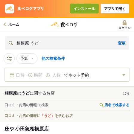
インストール
アプリで開く
ホーム
ログイン
変更
相模原 うど
予算
他の検索条件
日時
時間
人数
でネット予約
相模原
の
うど
に関する
お店
17
件
口コミ・お店の情報
で検索
店名で検索する
口コミ・お店の情報に
「うど」
を含むお店
庄や 小田急相模原店