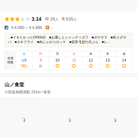
3.14
28
635
人
人
￥4,000～￥4,999
-
...■イキたかったOPEN日 ■お通しとシャンディガフ ■ポテサラ ■炙り〆サ
バ ■カキフライ ■肉じゃがコロッケ ■若芽
うど
の天ぷら ■レ...
土
日
月
火
水
木
金
空席
8
9
10
11
12
13
14
8
/
情報
山ノ食堂
小田急相模原駅 291m / 食堂