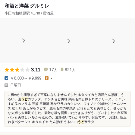
和酒と洋菜 グルミレ
小田急相模原駅 417m / 居酒屋
3.11
17
821
人
人
￥8,000～￥9,999
-
日曜日
...初めから衝撃すぎて言葉になりませんでした ホタルイカと西洋たんぽぽ、う
るい、山
うど
のサラダ、アンチョビ風味 鶏もも肉と豚トロのテリーヌ、うぐい
す胡瓜のマリネ 三浦 三崎港 寒サワラのカツレツ、フキノトウ味噌クリームソー
ス 松田町 あしがらジビエ、鹿もも肉の串焼き どれもとても美味しく、せっかち
な夫婦も大満足でした。素敵な場を提供いただきありがうございました‍♂️ 自家製
パンも美味しい 駅から近めの、道路沿いでわかりやすいお店です。 お通し 新玉
ねぎポタージュ ホタルイカ たんぽぽ うるい 山
うど
サラダ...