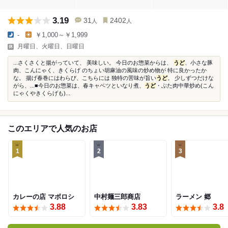
3.19
31
2402
人
人
-
￥1,000～￥1,999
月曜日、火曜日、日曜日
...さくさくと揚がっていて、 美味しい。 今日のお惣菜からは、
うど
、小さな豚
肉、こんにゃく、きくらげ のちょい胡麻油の風味の炒め物が 特に良かったか
な。 揚げ春巻にはわらび、こちらには 独特の苦味が旨い
うど
。 少しずつだけな
がら、...■今日のお惣菜は、春キャベツといなり煮、
うど
・ぶた肉中華炒め(こん
にゃくやきくらげも)...
このエリアで人気のお店
1
2
3
カレーの店 マボロシ
中村麺三郎商店
ラーメン 郷
3.88
3.83
3.8