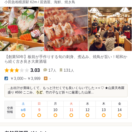
小田急相模原駅 62m / 居酒屋、海鮮、焼き鳥
【創業50年】板前が手作りする旬の刺身、煮込み、焼鳥が旨い！昭和か
ら続く古き良き大衆酒場
3.03
17
131
人
人
￥3,000～￥3,999
-
...お出汁が美味しくて、もっと汁だくでも良いくらいでした > < ♡ ★山菜天布羅
盛り ¥550 こごみ、
うど
、竹の子など折々に厳選した山菜...
土
日
月
火
水
木
金
空席
8
9
10
11
12
13
14
8
/
情報