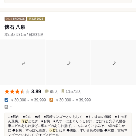
懐石 八泉
本山駅 531m / 日本料理
3.89
98
11573
人
人
￥30,000～￥39,999
￥30,000～￥39,999
-
...■店内 ■立山 ■超 ■宮崎マンゴーといちじく ■すいまめの御飯 ■すっぽ
ん豆腐、
うど
とねぎ ■お椀 ■八寸：はまぐりうしお汁、ごぼうと穴子八幡巻
車エビのあられ揚げ...車エビのあられ揚げ、こんにゃくごまみそ、 蛸の柔らか
に ◆お椀：すっぽん豆腐、
うど
とねぎ ◆御飯：すいまめの御飯 ◆水物：宮崎マ
ンゴーといちじく ◇エビスビール...