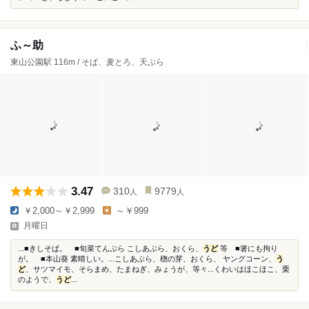
ふ～助
東山公園駅 116m / そば、麦とろ、天ぷら
3.47
310
9779
人
人
￥2,000～￥2,999
～￥999
月曜日
...■きしそば。 ■旬菜てんぷら こしあぶら、おくら、
うど
等 ■箸にも拘り
が。 ■本山葵 素晴しい。...こしあぶら、楤の芽、おくら、 ヤングコーン、
う
ど
、サツマイモ、そらまめ、たまねぎ、みょうが、等々...くわいはほこほこ、栗
のようで、
うど
...