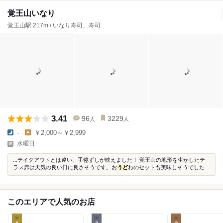
覚王山いなり
覚王山駅 217m / いなり寿司、寿司
3.41
96
3229
人
人
-
￥2,000～￥2,999
水曜日
...テイクアウトとは違い、手毬ずしが映えました！ 覚王山の地形を生かしたテ
ラス席は天気の良い日に良さそうです。お
うど
わのセットも美味しそうでした...
このエリアで人気のお店