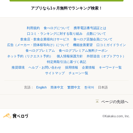
アプリなら1ヶ月無料でランキング検索！
利用規約
食べログについて
携帯電話番号認証とは
口コミ・ランキングに対する取り組み
点数について
飲食店・飲食企業様向けサービス
食べログ店舗会員について
広告（メーカー・団体様等向け）について
機能改善要望
口コミガイドライン
食べログプレミアム
食べログプレミアム無料クーポン
ネット予約（リクエスト予約）
個人情報保護方針
外部送信（オプトアウト）
特定商取引法に基づく表記
推奨環境
ヘルプ・お問い合わせ
採用情報
企業情報
キーワード一覧
サイトマップ
チェーン一覧
言語：
English
简体中文
繁體中文
한국어
日本語
ページの先頭へ
©Kakaku.com, Inc.