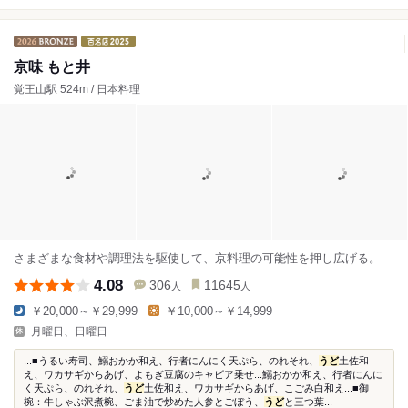
京味 もと井
覚王山駅 524m / 日本料理
さまざまな食材や調理法を駆使して、京料理の可能性を押し広げる。
4.08
306
11645
人
人
￥20,000～￥29,999
￥10,000～￥14,999
月曜日、日曜日
...■うるい寿司、鰯おかか和え、行者にんにく天ぷら、のれそれ、
うど
土佐和
え、ワカサギからあげ、よもぎ豆腐のキャビア乗せ...鰯おかか和え、行者にんに
く天ぷら、のれそれ、
うど
土佐和え、ワカサギからあげ、こごみ白和え...■御
椀：牛しゃぶ沢煮椀、ごま油で炒めた人参とごぼう、
うど
と三つ葉...