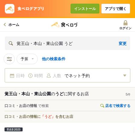
インストール
アプリで開く
ホーム
ログイン
変更
覚王山・本山・東山公園 うど
予算
他の検索条件
日時
時間
人数
でネット予約
覚王山・本山・東山公園
の
うど
に関する
お店
5
件
口コミ・お店の情報
で検索
店名で検索する
口コミ・お店の情報に
「うど」
を含むお店