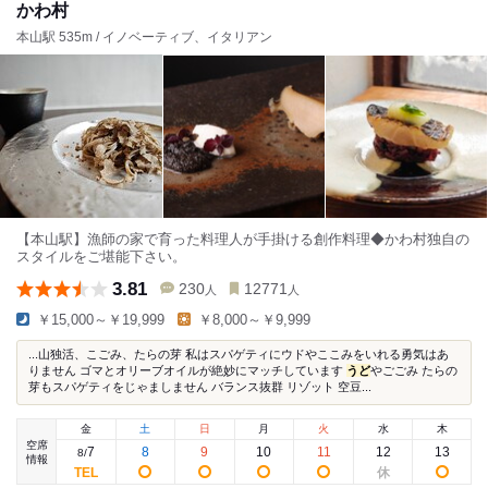
かわ村
本山駅 535m / イノベーティブ、イタリアン
【本山駅】漁師の家で育った料理人が手掛ける創作料理◆かわ村独自の
スタイルをご堪能下さい。
3.81
230
12771
人
人
￥15,000～￥19,999
￥8,000～￥9,999
...山独活、こごみ、たらの芽 私はスパゲティにウドやここみをいれる勇気はあ
りません ゴマとオリーブオイルが絶妙にマッチしています
うど
やごごみ たらの
芽もスパゲティをじゃましません バランス抜群 リゾット 空豆...
金
土
日
月
火
水
木
空席
7
8
9
10
11
12
13
8
/
情報