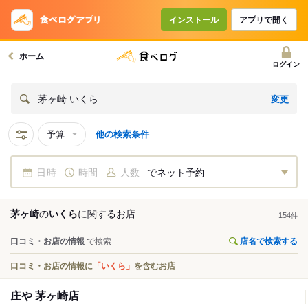
インストール
アプリで開く
ホーム
ログイン
変更
茅ヶ崎 いくら
予算
他の検索条件
日時
時間
人数
でネット予約
茅ヶ崎
の
いくら
に関する
お店
154
件
口コミ・お店の情報
で検索
店名で検索する
口コミ・お店の情報に
「いくら」
を含むお店
庄や 茅ヶ崎店