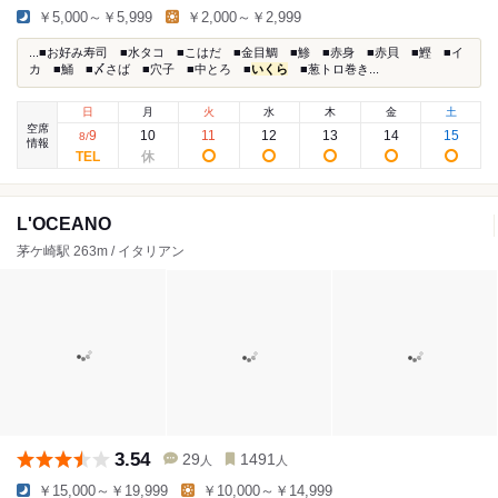
￥5,000～￥5,999
￥2,000～￥2,999
...■お好み寿司 ■水タコ ■こはだ ■金目鯛 ■鯵 ■赤身 ■赤貝 ■鰹 ■イ
カ ■鯒 ■〆さば ■穴子 ■中とろ ■
いくら
■葱トロ巻き...
日
月
火
水
木
金
土
空席
9
10
11
12
13
14
15
8
/
情報
L'OCEANO
茅ケ崎駅 263m / イタリアン
3.54
29
1491
人
人
￥15,000～￥19,999
￥10,000～￥14,999