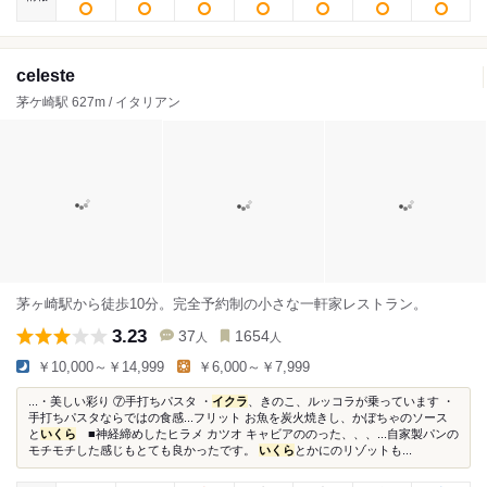
celeste
茅ケ崎駅 627m / イタリアン
茅ヶ崎駅から徒歩10分。完全予約制の小さな一軒家レストラン。
3.23
37
1654
人
人
￥10,000～￥14,999
￥6,000～￥7,999
...・美しい彩り ⑦手打ちパスタ ・
イクラ
、きのこ、ルッコラが乗っています ・
手打ちパスタならではの食感...フリット お魚を炭火焼きし、かぼちゃのソース
と
いくら
■神経締めしたヒラメ カツオ キャビアののった、、、...自家製パンの
モチモチした感じもとても良かったです。
いくら
とかにのリゾットも...