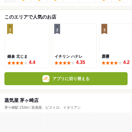
このエリアで人気のお店
1
2
3
鎌倉 北じま
イチリン ハナレ
霹靂
4.4
4.35
4.2
アプリに切り替える
蒸気屋 茅ヶ崎店
茅ケ崎駅 233m / 居酒屋、ビストロ、イタリアン