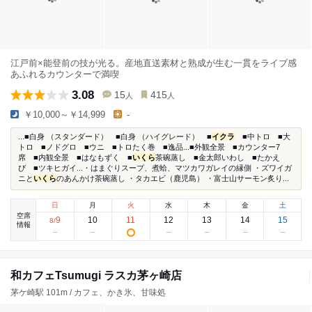
江戸前×能登前の技が光る。産地直送素材と熟成が生む一貫をライブ感
あふれるカウンターで満喫
3.08
15
415
人
人
￥10,000～￥14,999
-
...■白身 （スタンダード） ■白身 （ハイグレード） ■
イクラ
■中トロ ■大
トロ ■ノドグロ ■ウニ ■トロたく巻 ■逸品...■外観全景 ■カウンター7
席 ■内観全景 ■はなもずく ■
いくら
茶碗蒸し ■金太郎いわし ■たかえ
び ■ツキヒガイ...・はまぐりスープ、煮蛤、マツカワガレイの縁側 ・ズワイガ
ニと
いくら
のあんかけ茶碗蒸し ・タカエビ（鹿児島） ・富士山サーモン炙り...
日
月
火
水
木
金
土
空席
9
10
11
12
13
14
15
8
/
情報
和カフェTsumugi ラスカ茅ヶ崎店
茅ケ崎駅 101m / カフェ、かき氷、甘味処