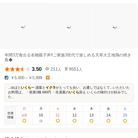
年間3万食出る名物親子丼‼︎ご家族3世代で楽しめる天草大王地鶏の焼き
鳥◆
3.50
211
9551
人
人
￥5,000～￥5,999
-
...ゆばと
いくら
〜 湯葉と
イクラ
がとっても合い、お通しではなくて...いただいた
お料理は、 ・前菜2種 680円 ・生湯葉の
いくら
添え いくらの味付けが好みでし
た...
日
月
火
水
木
金
土
空席
9
10
11
12
13
14
15
8
/
情報