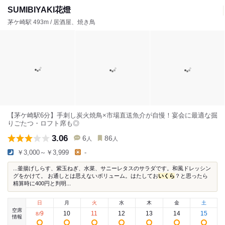
SUMIBIYAKI花燈
茅ケ崎駅 493m / 居酒屋、焼き鳥
【茅ケ崎駅6分】手刺し炭火焼鳥×市場直送魚介が自慢！宴会に最適な掘
りごたつ・ロフト席も◎
3.06
6
86
人
人
￥3,000～￥3,999
-
...釜揚げしらす、紫玉ねぎ、水菜、サニーレタスのサラダです。和風ドレッシン
グをかけて。 お通しとは思えないボリューム。はたしてお
いくら
？と思ったら
精算時に400円と判明...
日
月
火
水
木
金
土
空席
9
10
11
12
13
14
15
8
/
情報