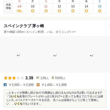
日
月
火
水
木
金
土
空席
9
10
11
12
13
14
15
8
/
情報
スペインクラブ 茅ヶ崎
茅ケ崎駅 195m / スペイン料理、バル、ダイニングバー
3.39
136
5006
人
人
￥3,000～￥3,999
￥1,000～￥1,999
...とオットが指摘し続けるので(指摘はし続けるものなのか⁈は置いておきます(*
´-`))
いくら
友達のプレートがやっぱり良さげ〜と思っても堪えてたワタシには嬉
しい‼︎...○バスクチーズケーキを注文。 生ハムは塩味がちょうど良くて美味し
い、、
いくら
でもいけます...