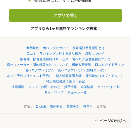
会員登録なし。すぐに利用開始
アプリで開く
アプリなら1ヶ月無料でランキング検索！
利用規約
食べログについて
携帯電話番号認証とは
口コミ・ランキングに対する取り組み
点数について
飲食店・飲食企業様向けサービス
食べログ店舗会員について
広告（メーカー・団体様等向け）について
機能改善要望
口コミガイドライン
食べログプレミアム
食べログプレミアム無料クーポン
ネット予約（リクエスト予約）
個人情報保護方針
外部送信（オプトアウト）
特定商取引法に基づく表記
推奨環境
ヘルプ・お問い合わせ
採用情報
企業情報
キーワード一覧
サイトマップ
チェーン一覧
言語：
English
简体中文
繁體中文
한국어
日本語
ページの先頭へ