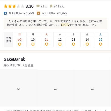
3.36
71
2412
人
人
￥1,000～￥1,999
￥1,000～￥1,999
...たくさんのお野菜が乗っていて、カラフルで食欲がそそられる。 とにかく野
菜が美味しい。レタスが新鮮で柔らかくて、
いくら
でも食べられる。 ピ...
日
月
火
水
木
金
土
空席
9
10
11
12
13
14
15
8
/
情報
SakeBar 成
茅ケ崎駅 79m / 居酒屋