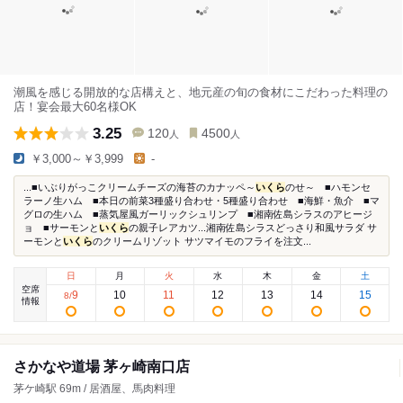
潮風を感じる開放的な店構えと、地元産の旬の食材にこだわった料理の
店！宴会最大60名様OK
3.25
120
4500
人
人
￥3,000～￥3,999
-
...■いぶりがっこクリームチーズの海苔のカナッペ～
いくら
のせ～ ■ハモンセ
ラーノ生ハム ■本日の前菜3種盛り合わせ・5種盛り合わせ ■海鮮・魚介 ■マ
グロの生ハム ■蒸気屋風ガーリックシュリンプ ■湘南佐島シラスのアヒージ
ョ ■サーモンと
いくら
の親子レアカツ...湘南佐島シラスどっさり和風サラダ サ
ーモンと
いくら
のクリームリゾット サツマイモのフライを注文...
日
月
火
水
木
金
土
空席
9
10
11
12
13
14
15
8
/
情報
さかなや道場 茅ヶ崎南口店
茅ケ崎駅 69m / 居酒屋、馬肉料理