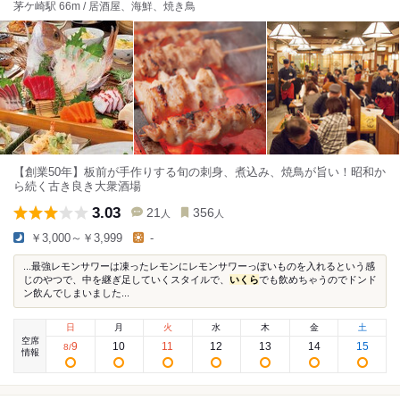
茅ケ崎駅 66m / 居酒屋、海鮮、焼き鳥
【創業50年】板前が手作りする旬の刺身、煮込み、焼鳥が旨い！昭和か
ら続く古き良き大衆酒場
3.03
21
356
人
人
￥3,000～￥3,999
-
...最強レモンサワーは凍ったレモンにレモンサワーっぽいものを入れるという感
じのやつで、中を継ぎ足していくスタイルで、
いくら
でも飲めちゃうのでドンド
ン飲んでしまいました...
日
月
火
水
木
金
土
空席
9
10
11
12
13
14
15
8
/
情報