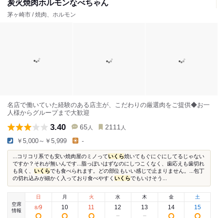
炭火焼肉ホルモンなべちゃん
茅ヶ崎市 / 焼肉、ホルモン
名店で働いていた経験のある店主が、こだわりの厳選肉をご提供◆お一
人様からグループまで大歓迎
3.40
65
2111
人
人
￥5,000～￥5,999
-
...コリコリ系でも安い焼肉屋のミノって
いくら
焼いてもぐにぐにしてるじゃない
ですか？それが無いんです...脂っぽいはずなのにしつこくなく、歯応えも歯切れ
も良く、
いくら
でも食べられます。どの部位もいい感じで止まりません。...包丁
の切れ込みが細かく入っており食べやすく
いくら
でもいけそう...
日
月
火
水
木
金
土
空席
9
10
11
12
13
14
15
8
/
情報