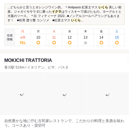
...どちらかと言うとオレンジワイン的。 ＊Antipasto 紅富士マス
いくら
美しい前
菜。ジャガイモサラダに乗った
イクラ
はウィスキーで漬けたもの。ヨーグルトと
大葉のソース。 ＊白 フィティーナ 2022...■ノンアルコールペアリングもありま
す！ ■松茸 渡り蟹 コンソメ ■紅富士マス
いくら
...
日
月
火
水
木
金
土
空席
9
10
11
12
13
14
15
8
/
情報
MOKICHI TRATTORIA
香川駅 524m / イタリアン、ピザ、パスタ
自然豊かな地に佇む古民家レストランで、こだわりの料理と美酒を味わ
う。コースあり・貸切可