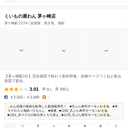
くいもの屋わん 茅ヶ崎店
茅ケ崎駅 227m / 居酒屋、焼き鳥、海鮮
【茅ヶ崎駅2分】完全個室で味わう創作和食。名物チーズつくねと飲み
放題で宴会。
3.01
8
390
人
人
￥3,000～￥3,999
-
...わん自慢の食材を使用した新感覚寿司！ ■天ぷら寿司サーモン
いくら
■本
マグロ入り海鮮バラちらし ■食事...■1150_天ぷら寿司サーモン
いくら
■1151_本マグロの鉄火丼とろろ添え...■1178_天ぷら寿司サーモン
いくら
...
日
月
火
水
木
金
土