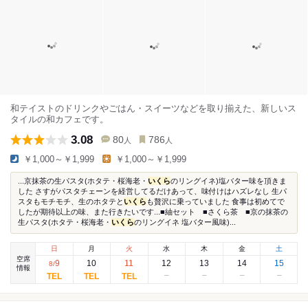
和テイストのドリンクやごはん・スイーツなどを取り揃えた、新しいス
タイルの和カフェです。
3.08
80
786
人
人
￥1,000～￥1,999
￥1,000～￥1,999
...京抹茶の生パスタ(ホタテ・桜海老・
いくら
のリングイネ)塩バター味を頂きま
した さすがパスタチェーンを経営してるだけあって、味付けはハズレなし 生パ
スタもモチモチ、生のホタテと
いくら
も贅沢に乗っていました 食事は初めてで
したが期待以上の味、また行きたいです...■紬セット ■さくら茶 ■京の抹茶の
生パスタ(ホタテ・桜海老・
いくら
のリングイネ 塩バター風味)...
日
月
火
水
木
金
土
空席
9
10
11
12
13
14
15
8
/
情報