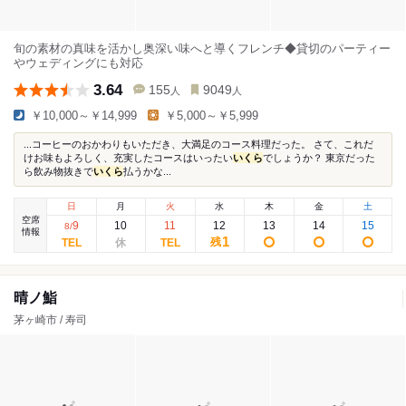
旬の素材の真味を活かし奥深い味へと導くフレンチ◆貸切のパーティー
やウェディングにも対応
3.64
155
9049
人
人
￥10,000～￥14,999
￥5,000～￥5,999
...コーヒーのおかわりもいただき、大満足のコース料理だった。 さて、これだ
けお味もよろしく、充実したコースはいったい
いくら
でしょうか？ 東京だった
ら飲み物抜きで
いくら
払うかな...
日
月
火
水
木
金
土
空席
9
10
11
12
13
14
15
8
/
情報
1
残
晴ノ鮨
茅ヶ崎市 / 寿司