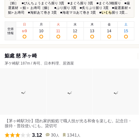
［鮪］ ■びんちょうまぐろ握り 3貫 ■まぐろ握り 3貫 ■まぐろ3種握り ■厳
選素材 ＜鮨＞ お寿司［鰤］ ■ぶり握り 3貫 ■炙りぶり握り 3貫 ■厳選素材 <
鮨> お寿司 ■海鮮あて巻き 3貫 ■海老マヨあて巻き 3貫 ■
いくら
握り 3貫...
日
月
火
水
木
金
土
空席
9
10
11
12
13
14
15
8
/
情報
鮨處 慈 茅ヶ崎
茅ケ崎駅 187m / 寿司、日本料理、居酒屋
【茅ヶ崎駅3分】隠れ家的鮨処で職人技が光る和食を楽しむ。記念日・
接待・普段使いにも。貸切可
3.12
30
1341
人
人