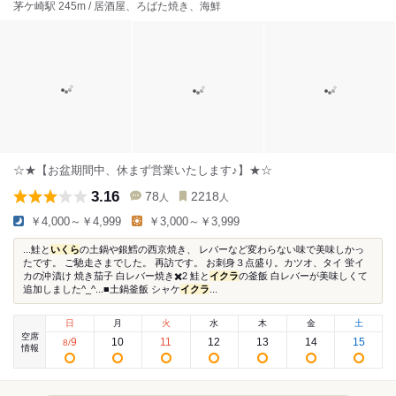
茅ケ崎駅 245m / 居酒屋、ろばた焼き、海鮮
☆★【お盆期間中、休まず営業いたします♪】★☆
3.16
78
2218
人
人
￥4,000～￥4,999
￥3,000～￥3,999
...鮭と
いくら
の土鍋や銀鱈の西京焼き、 レバーなど変わらない味で美味しかっ
たです。 ご馳走さまでした。 再訪です。 お刺身３点盛り。カツオ、タイ 蛍イ
カの沖漬け 焼き茄子 白レバー焼き✖️2 鮭と
イクラ
の釜飯 白レバーが美味しくて
追加しました^_^...■土鍋釜飯 シャケ
イクラ
...
日
月
火
水
木
金
土
空席
9
10
11
12
13
14
15
8
/
情報