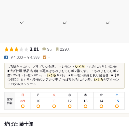
3.01
9
229
人
人
￥4,000～￥4,999
-
...旨味たっぷり、プリプリな食感。 ・レモン ・
いくら
・もみじおろしポン酢
■活〆牡蠣 単品 各1個 ※写真はもみじおろしポン酢です。 ・もみじおろしポン
酢 625円 ・レモン 625円 ・
いくら
658円 ■サーモン刺身と炙り盛合せ...■【希
少部位】まぐろハラモのレアカツ串 さっぱりおろしポン酢、
いくら
がアクセン
トのタルタルソース...
日
月
火
水
木
金
土
空席
9
10
11
12
13
14
15
8
/
情報
炉ばた 藤十郎