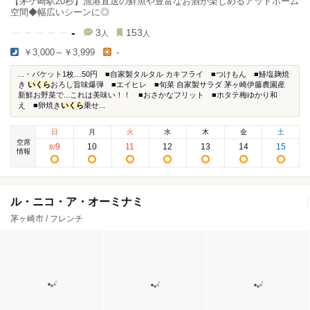
【茅ケ崎駅20秒】漁港直送の鮮魚や豊富なお酒が楽しめるアットホーム
空間◆幅広いシーンに◎
-
3
153
人
人
￥3,000～￥3,999
-
...・バケット1枚…50円 ■自家製タルタル カキフライ ■つけもん ■鰆塩麹焼
き
いくら
おろし旨味爆弾 ■エイヒレ ■旬菜 自家製サラダ 茅ヶ崎伊藤農園産
新鮮お野菜で...これは美味い！！ ■おさかなフリット ■ホタテ梅ゆかり和
え ■卵焼き
いくら
乗せ...
日
月
火
水
木
金
土
空席
9
10
11
12
13
14
15
8
/
情報
ル・ニコ・ア・オーミナミ
茅ヶ崎市 / フレンチ