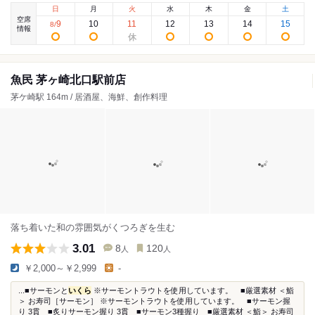
日
月
火
水
木
金
土
空席
9
10
11
12
13
14
15
8
/
情報
魚民 茅ヶ崎北口駅前店
茅ケ崎駅 164m / 居酒屋、海鮮、創作料理
落ち着いた和の雰囲気がくつろぎを生む
3.01
8
120
人
人
￥2,000～￥2,999
-
...■サーモンと
いくら
※サーモントラウトを使用しています。 ■厳選素材 ＜鮨
＞ お寿司［サーモン］ ※サーモントラウトを使用しています。 ■サーモン握
り 3貫 ■炙りサーモン握り 3貫 ■サーモン3種握り ■厳選素材 ＜鮨＞ お寿司