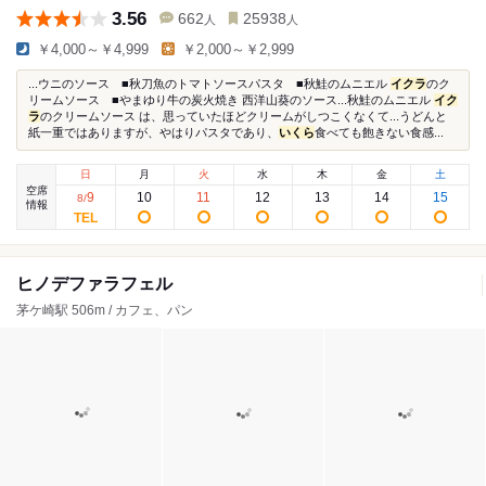
3.56
662
25938
人
人
￥4,000～￥4,999
￥2,000～￥2,999
...ウニのソース ■秋刀魚のトマトソースパスタ ■秋鮭のムニエル
イクラ
のク
リームソース ■やまゆり牛の炭火焼き 西洋山葵のソース...秋鮭のムニエル
イク
ラ
のクリームソース は、思っていたほどクリームがしつこくなくて...うどんと
紙一重ではありますが、やはりパスタであり、
いくら
食べても飽きない食感...
日
月
火
水
木
金
土
空席
9
10
11
12
13
14
15
8
/
情報
ヒノデファラフェル
茅ケ崎駅 506m / カフェ、パン