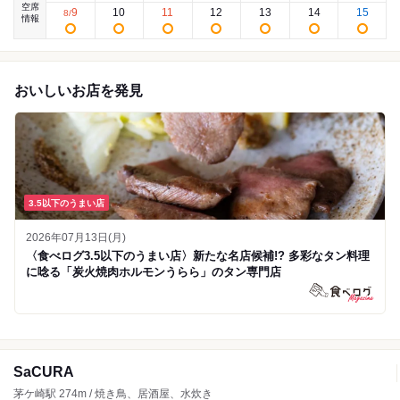
空席
9
10
11
12
13
14
15
8
/
情報
おいしいお店を発見
3.5以下のうまい店
2026年07月13日(月)
〈食べログ3.5以下のうまい店〉新たな名店候補!? 多彩なタン料理
に唸る「炭火焼肉ホルモンうらら」のタン専門店
SaCURA
茅ケ崎駅 274m / 焼き鳥、居酒屋、水炊き