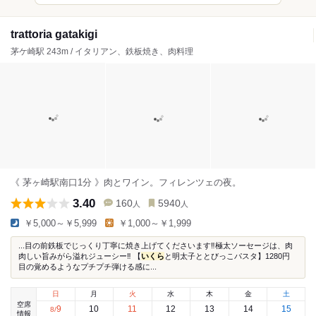
trattoria gatakigi
茅ケ崎駅 243m / イタリアン、鉄板焼き、肉料理
《 茅ヶ崎駅南口1分 》肉とワイン。フィレンツェの夜。
3.40
160
5940
人
人
￥5,000～￥5,999
￥1,000～￥1,999
...目の前鉄板でじっくり丁寧に焼き上げてくださいます‼️極太ソーセージは、肉
肉しい旨みがら溢れジューシー‼️ 【
いくら
と明太子ととびっこパスタ】1280円
目の覚めるようなプチプチ弾ける感に...
日
月
火
水
木
金
土
空席
9
10
11
12
13
14
15
8
/
情報