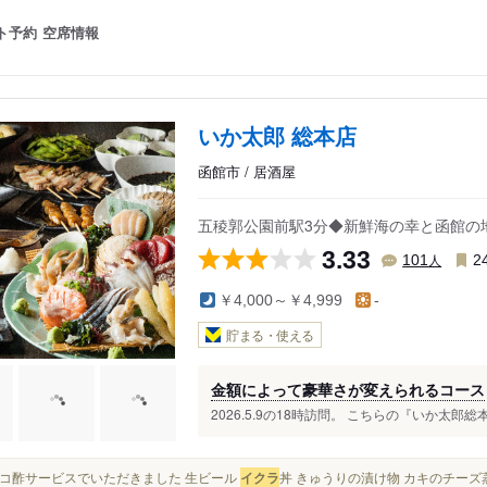
ト予約
空席情報
いか太郎 総本店
函館市 / 居酒屋
五稜郭公園前駅3分◆新鮮海の幸と函館の
3.33
人
101
2
￥4,000～￥4,999
-
貯まる・使える
金額によって豪華さが変えられるコース
2026.5.9の18時訪問。 こちらの『いか太郎
） タコ酢サービスでいただきました 生ビール
イクラ
丼 きゅうりの漬け物 カキのチーズ蒸し