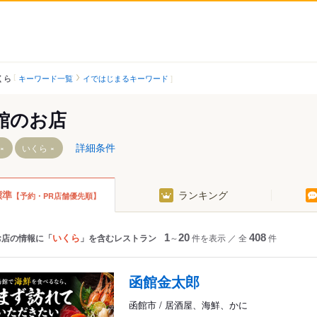
キーワード一覧
イではじまるキーワード
くら
館のお店
詳細条件
いくら
標準
ランキング
【予約・PR店舗優先順】
深堀町駅
千歳町駅
柏木町駅
新川町駅（函館）
杉並町駅
松風町駅
いくら
お店の情報に「
」を含むレストラン
1
～
20
件を表示
／
全
408
件
五稜郭公園前駅
函館駅前駅
泉駅
中央病院前駅
市役所前駅（函館）
函館金太郎
ーナ前駅
千代台駅
魚市場通駅
函館市 / 居酒屋、海鮮、かに
前駅
堀川町駅
十字街駅