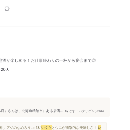
地酒が楽しめる！お仕事終わりの一杯から宴会まで◎
人
420
総本店』さんは、北海道函館市にある居酒...
どすこいクリゲン(2366)
by
 アジのなめろう...n43/
いくら
とウニが衝撃的な美味しさ！
い