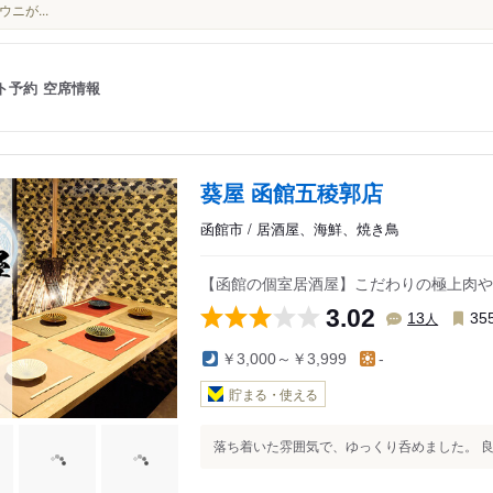
ウニが...
ト予約
空席情報
葵屋 函館五稜郭店
函館市 / 居酒屋、海鮮、焼き鳥
【函館の個室居酒屋】こだわりの極上肉や豪
3.02
人
13
35
￥3,000～￥3,999
-
貯まる・使える
落ち着いた雰囲気で、ゆっくり呑めました。 