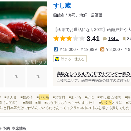
すし蔵
函館市 / 寿司、海鮮、居酒屋
【函館でお世話になり30年】函館戸井や
3.41
人
184
8
￥15,000～￥19,999
￥8,000～￥9,
貯まる・使える
高級なしつらえのお店でカウンター飲み
五稜郭エリア、函館中央病院の対岸の道路沿いに
■えび ■さんま ■数の子 ■
いくら
■北寄貝 ■まぐろ ■かに ■すし蔵 五稜郭 ■鮃
鮪（大間産） ■真蛸 ■鰊 ■もう少しもらっちゃいました！ ■
いくら
とうに ■ズワ
油と日本酒だけで仕込んでいるだけあってイクラの本来の甘みを感じる握りでした..
ト予約
空席情報