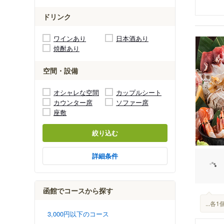
ドリンク
ワインあり
日本酒あり
焼酎あり
空間・設備
オシャレな空間
カップルシート
カウンター席
ソファー席
座敷
絞り込む
詳細条件
函館でコースから探す
...
3,000円以下のコース