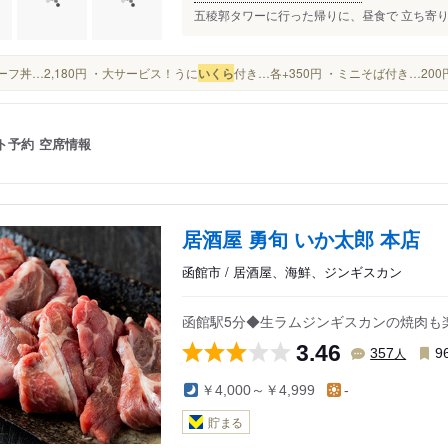
五稜郭タワーに行った帰りに、昼食で 立ち寄り
・ハーフ丼…2,180円 ・大サービス！うに
いくら
付き…各+350円 ・ミニそば付き…200
ト予約
空席情報
居酒屋 勇旬 いか太郎 本店
函館市 / 居酒屋、海鮮、ジンギスカン
函館駅5分◆生ラムジンギスカンの焼肉も
3.46
人
357
9
￥4,000～￥4,999
-
貯まる