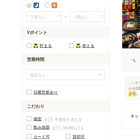
競馬場前
～
Vポイント
貯まる
使える
営業時間
...
かせ5
日曜営業あり
クラ
）.
こだわり
ネッ
個室
半個室を含む
飲み放題
3時間以上
カード可
貸切可