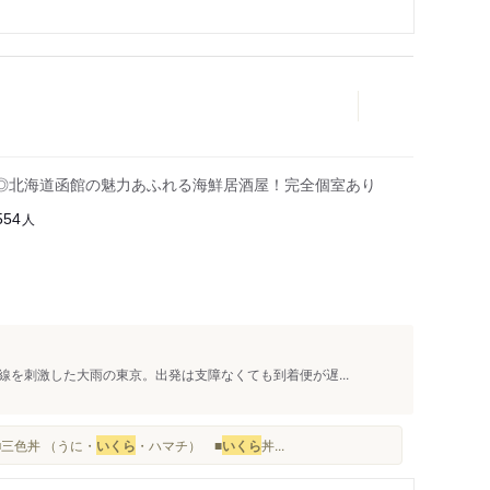
◎北海道函館の魅力あふれる海鮮居酒屋！完全個室あり
人
554
を刺激した大雨の東京。出発は支障なくても到着便が遅...
三色丼 （うに・
いくら
・ハマチ） ■
いくら
丼...