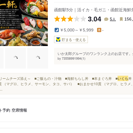
駅（函館）
昭和橋駅
宝来町駅
函館駅5分｜活イカ・毛ガニ・函館近海鮮
3.04
人
5
156
￥5,000～￥5,999
-
貯まる・使える
いか太郎グループのワンランク上のお店です。外
73558991994(1)
by
～クリームチーズ添え～ ■ご飯もの・汁物 ■海鮮ちらし丼 ■本まぐろ丼 ■
いくら
丼
貫 （マグロ、ヒラメ、サーモン、タコ、サバ） ■おまかせ10貫 （マグロ、ヒラ
..
ト予約
空席情報