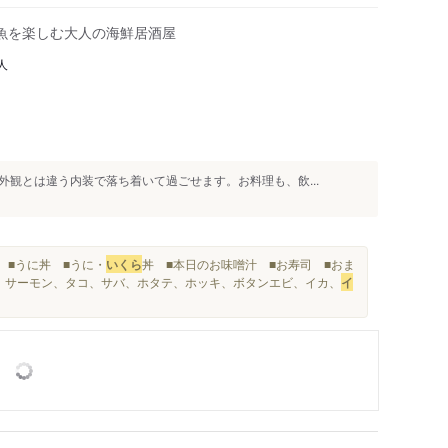
魚を楽しむ大人の海鮮居酒屋
人
観とは違う内装で落ち着いて過ごせます。お料理も、飲...
 ■うに丼 ■うに・
いくら
丼 ■本日のお味噌汁 ■お寿司 ■おま
メ、サーモン、タコ、サバ、ホタテ、ホッキ、ボタンエビ、イカ、
イ