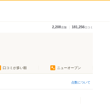
｜
2,208
181,256
店舗
口コミ
口コミが多い順
ニューオープン
青柳町駅
谷地頭駅
末広町駅（函館）
点数について
大町駅
函館どつく前駅