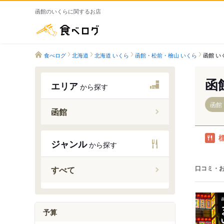
函館のいくらに関するお店
食べログ
食べログ
北海道
北海道 いくら
函館・松前・檜山 いくら
函館 い
函
エリア
から探す
函館
函館
函館駅
ジャンル
から探す
五稜郭駅
桔梗駅
口コミ・
すべて
湯の川駅
湯の川温
函館アリ
予算
駒場車庫