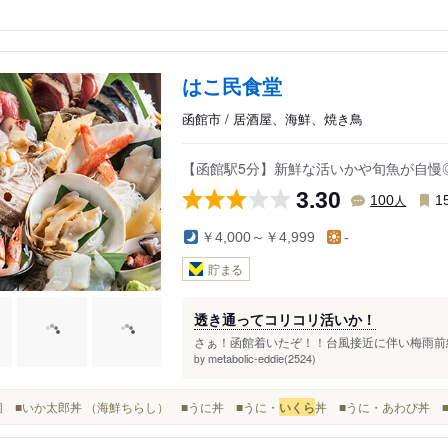
はこ民食堂
函館市 / 居酒屋、海鮮、焼き鳥
【函館駅5分】新鮮な活いかや旬魚が自慢
3.30
人
100
1
￥4,000～￥4,999
-
貯まる
透き通ってコリコリ活いか！
さぁ！函館着いたぞ！！台風接近に伴い梅雨前線
metabolic-eddie(2524)
by
各1個 ■いか太郎丼 （海鮮ちらし） ■うに丼 ■うに・
いくら
丼 ■うに・あわび丼 ■