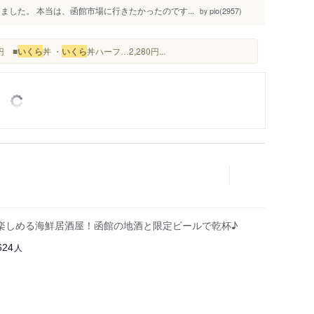
ました。 本当は、函館市場に行きたかったのです...
pio(2957)
by
円 ■
いくら
丼 ・
いくら
丼ハーフ…2,280円...
楽しめる海鮮居酒屋！函館の地酒と限定ビールで乾杯♪
人
624