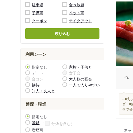
駐車場
食べ放題
子供可
ペット可
クーポン
テイクアウト
絞り込む
利用シーン
指定なし
家族・子供と
デート
女子会
合コン
大人数の宴会
接待
一人で入りやすい
知人・友人と
...
禁煙・喫煙
ダ ■
ラで醤
指定なし
禁煙
分煙を含む
喫煙可
ネッ