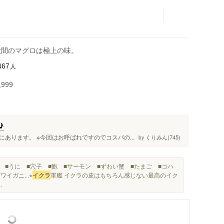
大間のマグロは極上の味。
人
467
999
♪
あります。 ※今回はお呼ばれですのでコスパの...
くりみん(745)
by
 ■うに ■穴子 ■鮑 ■サーモン ■ずわい蟹 ■たまご ■コハ
イガニ...⭐︎
イクラ
軍艦 イクラの皮はもちろん感じない最高のイク
.