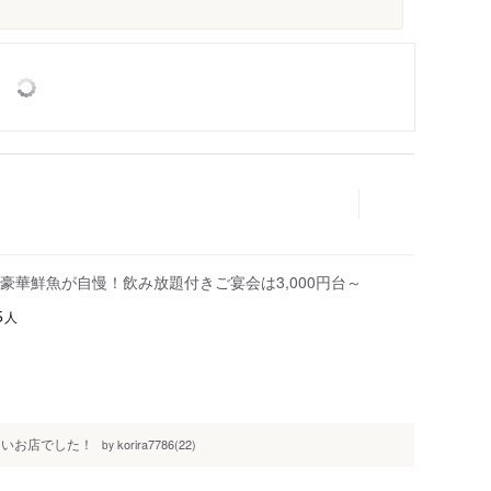
華鮮魚が自慢！飲み放題付きご宴会は3,000円台～
人
5
良いお店でした！
korira7786(22)
by