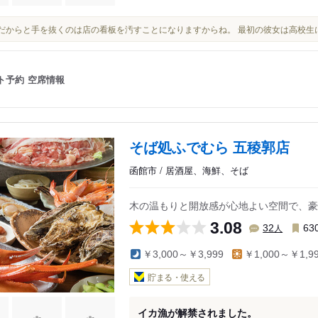
酔客だからと手を抜くのは店の看板を汚すことになりますからね。 最初の彼女は高校
ト予約
空席情報
そば処ふでむら 五稜郭店
函館市 / 居酒屋、海鮮、そば
木の温もりと開放感が心地よい空間で、豪
3.08
人
32
63
￥3,000～￥3,999
￥1,000～￥1,9
貯まる・使える
イカ漁が解禁されました。