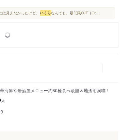
生には見えなかったけど、
いくら
なんでも、最低限OJT（On...
華海鮮や居酒屋メニュー約60種食べ放題＆地酒を満喫！
人
0
99