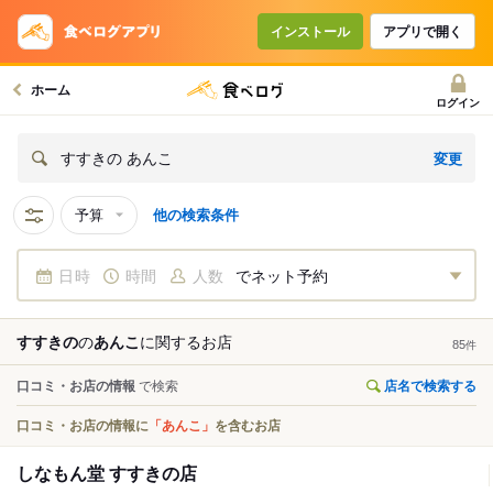
インストール
アプリで開く
ホーム
ログイン
変更
すすきの あんこ
予算
他の検索条件
日時
時間
人数
でネット予約
すすきの
の
あんこ
に関する
お店
85
件
口コミ・お店の情報
で検索
店名で検索する
口コミ・お店の情報に
「あんこ」
を含むお店
しなもん堂 すすきの店