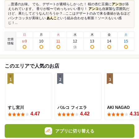
...普通のお味。 でも、デザートが素晴らしかった！ 桜の杏仁豆腐に
アンコ
が添
えられています。 香りが桜〜でめっちゃいい香り！
アンコ
も自家製な雰囲気だ
けど、果たしてどうなんだろうか？...ここはデザートのみで来る価値があるほど
パンナコッタが美味しい
あんこ
という組み合わせも斬新！ソースもいい感
じ！...
日
月
火
水
木
金
土
空席
9
10
11
12
13
14
15
8
/
情報
このエリアで人気のお店
1
2
3
すし宮川
パルコ フィエラ
AKI NAGAO
4.47
4.42
4.3
アプリに切り替える