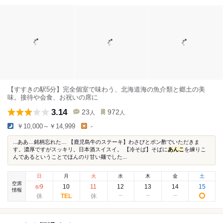
【すすきの駅5分】完全個室で味わう、北海道海の魚介類と郷土の美
味。接待や会食、お祝いの席に
3.14
23
972
人
人
￥10,000～￥14,999
-
...ああ…銘柄忘れた… 【鹿児島牛のステーキ】わさびとポン酢でいただきま
す。濃厚ですがスッキリ。日本酒スイスイ。 【冷そば】そばに
あんこ
を練りこ
んであるということでほんのり甘い麺でした...
日
月
火
水
木
金
土
空席
9
10
11
12
13
14
15
8
/
情報