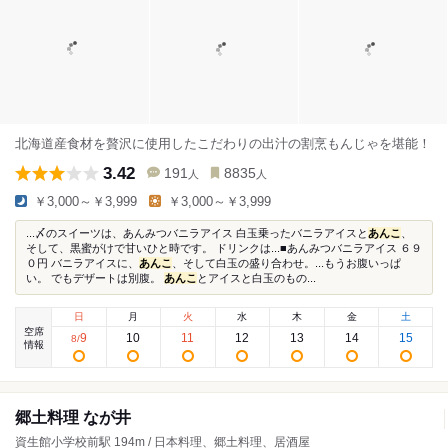
北海道産食材を贅沢に使用したこだわりの出汁の割烹もんじゃを堪能！
3.42
191
8835
人
人
￥3,000～￥3,999
￥3,000～￥3,999
...〆のスイーツは、あんみつバニラアイス 白玉乗ったバニラアイスと
あんこ
、
そして、黒蜜がけで甘いひと時です。 ドリンクは...■あんみつバニラアイス ６９
０円 バニラアイスに、
あんこ
、そして白玉の盛り合わせ。...もうお腹いっぱ
い。 でもデザートは別腹。
あんこ
とアイスと白玉のもの...
日
月
火
水
木
金
土
空席
9
10
11
12
13
14
15
8
/
情報
郷土料理 なが井
資生館小学校前駅 194m / 日本料理、郷土料理、居酒屋