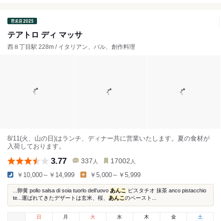
テアトロ ディ マッサ
西８丁目駅 228m / イタリアン、バル、創作料理
8/11(火、山の日)はランチ、ディナー共に営業いたします。夏の食材が
入荷しております。
3.77
337
17002
人
人
￥10,000～￥14,999
￥5,000～￥5,999
...卵黄 pollo salsa di soia tuorlo dell’uovo
あんこ
ピスタチオ 抹茶 anco pistacchio
te...運ばれてきたデザートは玄米、桜、
あんこ
のペースト...
日
月
火
水
木
金
土