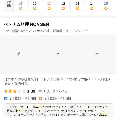
空席
9
10
11
12
13
14
15
8
/
情報
ベトナム料理 HOA SEN
中島公園駅 324m / ベトナム料理、居酒屋、ダイニングバー
【すすきの駅徒歩5分】ベトナム出身シェフが作る本格ベトナム料理★
宴会・貸切可能
3.39
97
4224
人
人
￥3,000～￥3,999
￥1,000～￥1,999
...最後にデザート。
あんこ
とは聞いてましたが、黒豆も入っておりココナツで
日本の
あんこ
ではないです。 バナナチップのようなものが上にかかっていま
す。...フォーの食べ方を説明してくれました。 デザートを聞いてみると
あんこ