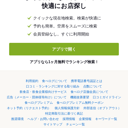
快適にお店探し
クイックな現在地検索。検索が快適に
予約も簡単。空席をスムーズに検索
会員登録なし。すぐに利用開始
アプリで開く
アプリなら1ヶ月無料でランキング検索！
利用規約
食べログについて
携帯電話番号認証とは
口コミ・ランキングに対する取り組み
点数について
飲食店・飲食企業様向けサービス
食べログ店舗会員について
広告（メーカー・団体様等向け）について
機能改善要望
口コミガイドライン
食べログプレミアム
食べログプレミアム無料クーポン
ネット予約（リクエスト予約）
個人情報保護方針
外部送信（オプトアウト）
特定商取引法に基づく表記
推奨環境
ヘルプ・お問い合わせ
採用情報
企業情報
キーワード一覧
サイトマップ
チェーン一覧