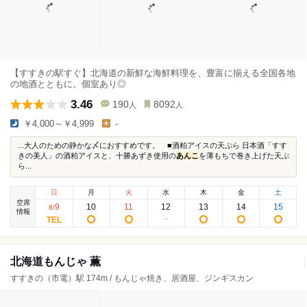
【すすきの駅すぐ】北海道の新鮮な海鮮料理を、豊富に揃える全国各地
の地酒とともに。個室あり◎
3.46
190
8092
人
人
￥4,000～￥4,999
-
...大人のための静かな〆におすすめです。 ■酒粕アイスの天ぷら 日本酒「すす
きの美人」の酒粕アイスと、十勝あずき使用の
あんこ
を薄もちで巻き上げた天ぷ
ら...
日
月
火
水
木
金
土
空席
9
10
11
12
13
14
15
8
/
情報
北海道もんじゃ 薫
すすきの（市電）駅 174m / もんじゃ焼き、居酒屋、ジンギスカン