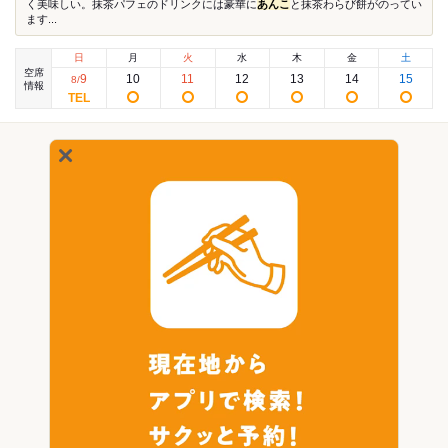
く美味しい。抹茶パフェのドリンクには豪華に
あんこ
と抹茶わらび餅がのってい
ます...
日
月
火
水
木
金
土
空席
9
10
11
12
13
14
15
8
/
情報