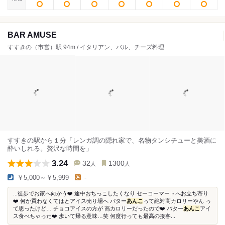
BAR AMUSE
すすきの（市営）駅 94m / イタリアン、バル、チーズ料理
すすきの駅から１分「レンガ調の隠れ家で、名物タンシチューと美酒に
酔いしれる。贅沢な時間を」
3.24
32
1300
人
人
￥5,000～￥5,999
-
...徒歩でお家へ向かう❤️ 途中おちっこしたくなり セーコーマートへお立ち寄り
❤️ 何か買わなくてはとアイス売り場へ バター
あんこ
って絶対高カロリーやん っ
て思ったけど… チョコアイスの方が 高カロリーだったので❤️ バター
あんこ
アイ
ス食べちゃった❤️ 歩いて帰る意味…笑 何度行っても最高の接客...