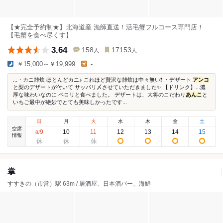
【★完全予約制★】北海道産 漁師直送！活毛蟹フルコース専門店！
【毛蟹を食べ尽くす】
3.64
158
17153
人
人
￥15,000～￥19,999
-
...・カニ雑炊 ほとんどカニ♪ これほど贅沢な雑炊は中々無い❗️ ・デザート
アンコ
と梨のデザートが付いて サッパリ〆させていただきました✨ 【ドリンク】...濃
厚な味わいなのに ペロリと食べました。 デザートは、大将のこだわり
あんこ
と
いちご最中が絶妙でとても美味しかったです...
日
月
火
水
木
金
土
空席
9
10
11
12
13
14
15
8
/
情報
掌
すすきの（市営）駅 63m / 居酒屋、日本酒バー、海鮮