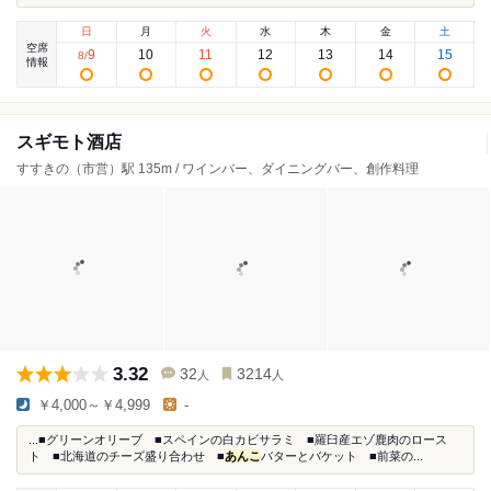
日
月
火
水
木
金
土
空席
9
10
11
12
13
14
15
8
/
情報
スギモト酒店
すすきの（市営）駅 135m / ワインバー、ダイニングバー、創作料理
3.32
32
3214
人
人
￥4,000～￥4,999
-
...■グリーンオリーブ ■スペインの白カビサラミ ■羅臼産エゾ鹿肉のロース
ト ■北海道のチーズ盛り合わせ ■
あんこ
バターとバケット ■前菜の...