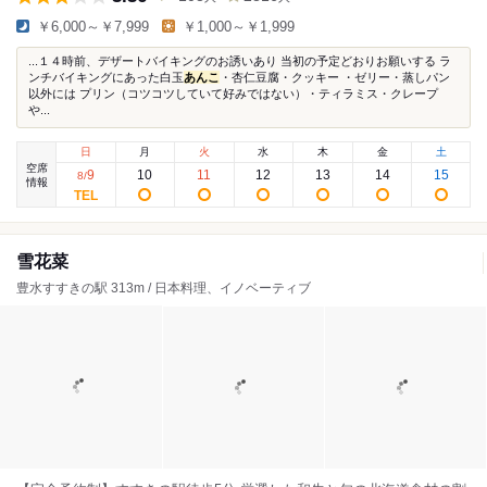
￥6,000～￥7,999
￥1,000～￥1,999
...１４時前、デザートバイキングのお誘いあり 当初の予定どおりお願いする ラ
ンチバイキングにあった白玉
あんこ
・杏仁豆腐・クッキー ・ゼリー・蒸しパン
以外には プリン（コツコツしていて好みではない）・ティラミス・クレープ
や...
日
月
火
水
木
金
土
空席
9
10
11
12
13
14
15
8
/
情報
雪花菜
豊水すすきの駅 313m / 日本料理、イノベーティブ