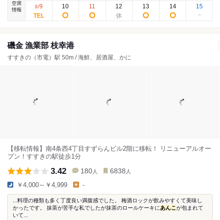
空席
9
10
11
12
13
14
15
8
/
情報
磯金 漁業部 枝幸港
すすきの（市電）駅 50m / 海鮮、居酒屋、かに
【移転情報】南4条西4丁目すずらんビル2階に移転！ リニューアルオー
プン！すすきの駅徒歩1分
3.42
180
6838
人
人
￥4,000～￥4,999
-
...料理の種類も多く丁度良い満腹感でした。 梅酒ロックが飲みやすくて美味し
かったです。 抹茶が苦手な私でしたが抹茶のロールケーキに
あんこ
が包まれて
いて...