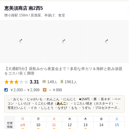
恵美須商店 南2西5
狸小路駅 158m / 居酒屋、串揚げ、食堂
【大通駅5分】昼飲みから夜宴会まで！多彩な串カツ＆海鮮と飲み放題
をコスパ良く満喫
3.31
148
1961
人
人
￥2,000～￥2,999
～￥999
...・おくら ・じゃがいも ・れんこん ・にんにく ■154円 ・豚 ・長ネギ ・ベー
コン ・しいたけ ・ミニたい焼き（
あんこ
） ・ミニたい焼き（カスタード） ・
雪見だいふく ・イカ ・ししとう ・なすび ・もち ・うずら ・プロセスチーズ...
日
月
火
水
木
金
土
空席
9
10
11
12
13
14
15
8
/
情報