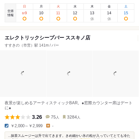
日
月
火
水
木
金
土
空席
9
10
11
12
13
14
15
8
/
情報
エレクトリックシープバー ススキノ店
すすきの（市営）駅 141m / バー
夜景が楽しめるアーティスティックBAR。●窓際カウンター席はデート
に●
3.26
75
3284
人
人
￥2,000～￥2,999
-
...抹茶スムージーは升で出てきます。きめ細かい氷の粒が入っていてとても冷た