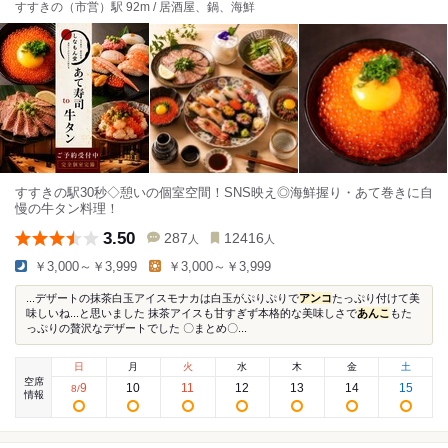
すすきの（市営）駅 92m / 居酒屋、鍋、海鮮
すすきの駅30秒◇憩いの個室空間！SNS映え◎海鮮握り・あて巻きに自
慢の牛タン料理！
3.50
287
12416
人
人
￥3,000～￥3,999
￥3,000～￥3,999
...デザートの抹茶白玉アイスモナカは白玉がぷりぷりで
アンコ
たっぷり付けて美
味しいね...と思いました 抹茶アイスも甘すぎず本格的な美味しさで
あんこ
もた
っぷりの贅沢なデザートでした 〇まとめ〇...
日
月
火
水
木
金
土
空席
9
10
11
12
13
14
15
8
/
情報