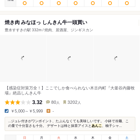
焼き肉 みなほっ しんきん牛一頭買い
豊水すすきの駅 332m / 焼肉、居酒屋、ジンギスカン
【感染症対策万全！】ここでしか食べられない木古内町『大釜谷内藤牧
場』絶品しんきん牛
3.32
80
3202
人
人
￥5,000～￥5,999
-
...ジュレ付きがワンポイント、たぶんなくても美味しいです。 小鉢で冷麺、こ
の量で十分旨さも十分。 デザートは柿と抹茶アイスと
あんこ
、柚子シャ...
日
月
火
水
木
金
土