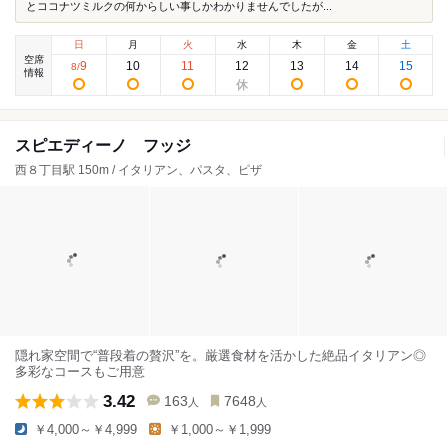
とココナツミルクの何からしい事しかわかりませんでしたが...
日
月
火
水
木
金
土
空席
9
10
11
12
13
14
15
8
/
情報
スピエディーノ フッジ
西８丁目駅 150m / イタリアン、パスタ、ピザ
隠れ家空間で“普段着の贅沢”を。厳選食材を活かした絶品イタリアン◎
多彩なコースもご用意
3.42
163
7648
人
人
￥4,000～￥4,999
￥1,000～￥1,999