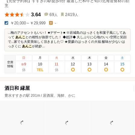
【完全予約制】すすきの駅徒歩5分 厳選した和牛と旬の北海道食材の割
烹
3.64
69
2419
人
人
￥20,000～￥29,999
-
...梅のアクセントもいい！ ■デザート■ ※岩城島のはっさくを和菓子風にしてあ
って
あんこ
との相性が抜群でした！ ◆総評◆ 久しぶりに心地のいい空間と笑顔
で...家でも大変美味しく頂きました♡ ★愛媛のはっさくの大福 酸味が少ないは
っさくに
あんこ
が絶妙...
日
月
火
水
木
金
土
空席
9
10
11
12
13
14
15
8
/
情報
酒日和 縁屋
豊水すすきの駅 201m / 居酒屋、海鮮、かに