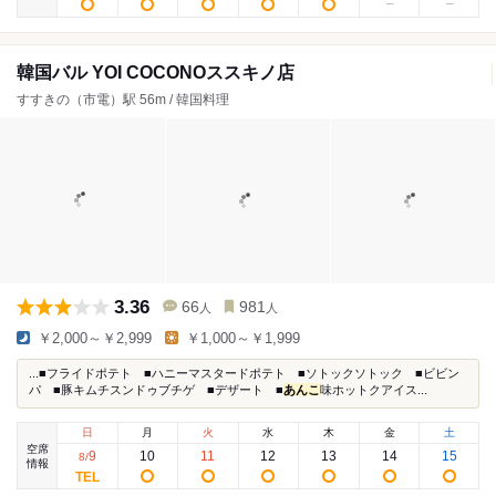
韓国バル YOI COCONOススキノ店
すすきの（市電）駅 56m / 韓国料理
3.36
66
981
人
人
￥2,000～￥2,999
￥1,000～￥1,999
...■フライドポテト ■ハニーマスタードポテト ■ソトックソトック ■ビビン
パ ■豚キムチスンドゥブチゲ ■デザート ■
あんこ
味ホットクアイス...
日
月
火
水
木
金
土
空席
9
10
11
12
13
14
15
8
/
情報