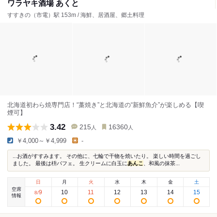
ワラヤキ酒場 あくと
すすきの（市電）駅 153m / 海鮮、居酒屋、郷土料理
北海道初わら焼専門店！“藁焼き”と北海道の“新鮮魚介”が楽しめる【喫
煙可】
3.42
215
16360
人
人
￥4,000～￥4,999
-
...お酒がすすみます。 その他に、七輪で干物を焼いたり。 楽しい時間を過ごし
ました。 最後は枡パフェ。 生クリームに白玉に
あんこ
、和風の抹茶...
日
月
火
水
木
金
土
空席
9
10
11
12
13
14
15
8
/
情報