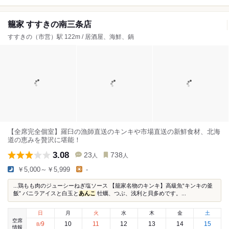
籠家 すすきの南三条店
すすきの（市営）駅 122m / 居酒屋、海鮮、鍋
【全席完全個室】羅臼の漁師直送のキンキや市場直送の新鮮食材、北海
道の恵みを贅沢に堪能！
3.08
23
738
人
人
￥5,000～￥5,999
-
...鶏もも肉のジューシーねぎ塩ソース 【籠家名物のキンキ】高級魚“キンキの釜
飯” バニラアイスと白玉と
あんこ
牡蠣、つぶ、浅利と貝多めです。...
日
月
火
水
木
金
土
空席
9
10
11
12
13
14
15
8
/
情報