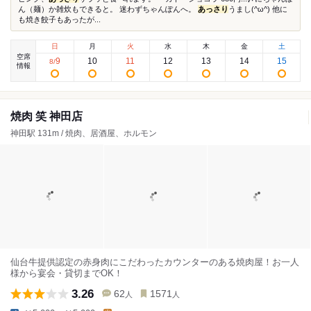
ん（麺）か雑炊もできると。 迷わずちゃんぽんへ。
あっさり
うまし(^ω^) 他に
も焼き餃子もあったが...
日
月
火
水
木
金
土
空席
9
10
11
12
13
14
15
8
/
情報
焼肉 笑 神田店
神田駅 131m / 焼肉、居酒屋、ホルモン
仙台牛提供認定の赤身肉にこだわったカウンターのある焼肉屋！お一人
様から宴会・貸切までOK！
3.26
62
1571
人
人