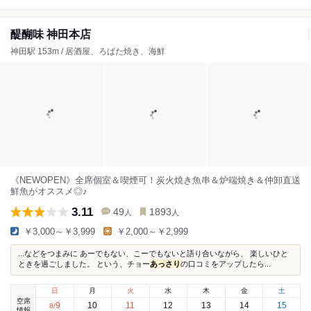
醍醐味 神田本店
神田駅 153m / 居酒屋、ろばた焼き、海鮮
《NEWOPEN》全席個室＆喫煙可！炭火焼き魚串＆炉端焼き＆仲卸直送
鮮魚がオススメ◎♪
3.11
49
1893
人
人
￥3,000～￥3,999
￥2,000～￥2,999
...などをつまみに あーでもない、こーでもないと語り合いながら、 楽しいひと
ときを過ごしました。 という、チョー
あっさり
の口コミをアップしたら...
日
月
火
水
木
金
土
空席
9
10
11
12
13
14
15
8
/
情報