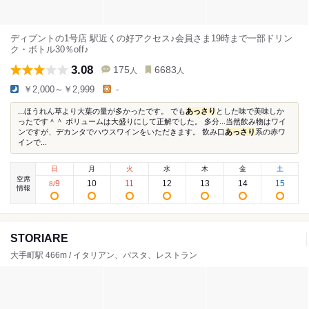
ディプントの1号店 駅近くの好アクセス♪会員さま19時まで一部ドリン
ク・ボトル30％off♪
3.08
175
6683
人
人
￥2,000～￥2,999
-
...ほうれん草より大葉の量が多かったです。 でも
あっさり
とした味で美味しか
ったです＾＾ ボリュームは大盛りにして正解でした。 多分...当然飲み物はワイ
ンですが、デカンタでハウスワインをいただきます。 飲み口
あっさり
系の赤ワ
インで...
日
月
火
水
木
金
土
空席
9
10
11
12
13
14
15
8
/
情報
STORIARE
大手町駅 466m / イタリアン、パスタ、レストラン