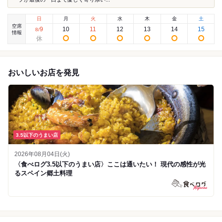
日
月
火
水
木
金
土
空席
9
10
11
12
13
14
15
8
/
情報
おいしいお店を発見
3.5以下のうまい店
2026年08月04日(火)
〈食べログ3.5以下のうまい店〉ここは通いたい！ 現代の感性が光
るスペイン郷土料理