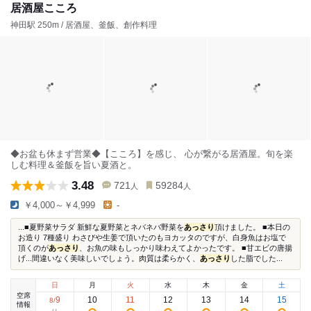
居酒屋こころ
神田駅 250m / 居酒屋、釜飯、創作料理
◆お盆も休まず営業◆【こころ】を感じ、 心が繋がる居酒屋。旬を楽
しむ料理＆釜飯を旨い夏酒と。
3.48
721
59284
人
人
￥4,000～￥4,999
-
...■夏野菜サラダ 新鮮な夏野菜とネバネバ野菜を
あっさり
頂けました。 ■本日の
お造り 7種盛り わさびや生姜で頂いたのもヨカッタのですが、白身魚はお塩で
頂くのが
あっさり
、お魚の味もしっかり味わえてよかったです。 ■甘エビの唐揚
げ...間違いなく美味しいでしょう。肉質は柔らかく、
あっさり
した脂でした...
日
月
火
水
木
金
土
空席
9
10
11
12
13
14
15
8
/
情報