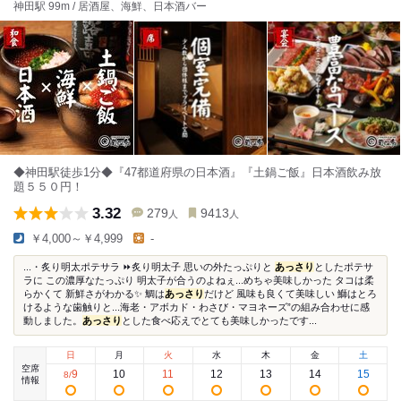
神田駅 99m / 居酒屋、海鮮、日本酒バー
◆神田駅徒歩1分◆『47都道府県の日本酒』『土鍋ご飯』日本酒飲み放
題５５０円！
3.32
279
9413
人
人
￥4,000～￥4,999
-
...・炙り明太ポテサラ ⏩炙り明太子 思いの外たっぷりと
あっさり
としたポテサ
ラに この濃厚なたっぷり 明太子が合うのよねぇ...めちゃ美味しかった タコは柔
らかくて 新鮮さがわかる✨ 鯛は
あっさり
だけど 風味も良くて美味しい 鰤はとろ
けるような歯触りと...海老・アボカド・わさび・マヨネーズ”の組み合わせに感
動しました。
あっさり
とした食べ応えでとても美味しかったです...
日
月
火
水
木
金
土
空席
9
10
11
12
13
14
15
8
/
情報