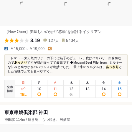
【New Open】美味しいの先の"感動"を届けるイタリアン
3.19
127
5434
人
人
￥15,000～￥19,999
-
...トマト →太刀魚のソテーの下には茄子のピューレ。皮はパリパリ、白身魚な
ので
あっさり
ですが脂が乗ってて最高です ◆Mogami Beef Fillet from...ミルキー
な甘みと爽やかさのバランスが絶妙でした。 最上牛のタルタルは、
あっさり
と
した旨味でとても食べやすく...
日
月
火
水
木
金
土
空席
9
10
11
12
13
14
15
8
/
情報
東京串焼倶楽部 神田
神田駅 114m / 焼き鳥、もつ焼き、居酒屋