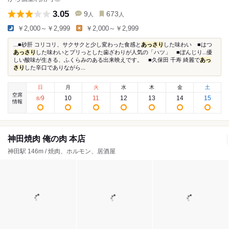
3.05
9
673
人
人
￥2,000～￥2,999
￥2,000～￥2,999
...■砂肝 コリコリ、サクサクと少し変わった食感と
あっさり
した味わい ■はつ
あっさり
した味わいとプリっとした歯ざわりが人気の「ハツ」 ■ぼんじり...優
しい酸味が生きる、ふくらみのある出来映えです。 ■久保田 千寿 綺麗で
あっ
さり
した辛口でありながら...
日
月
火
水
木
金
土
空席
9
10
11
12
13
14
15
8
/
情報
神田焼肉 俺の肉 本店
神田駅 146m / 焼肉、ホルモン、居酒屋