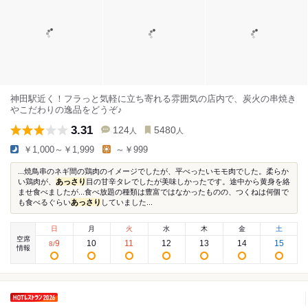
神田駅近く！フラっと気軽に立ち寄れる雰囲気の店内で、炭火の串焼き
やこだわりの逸品をどうぞ♪
3.31
124
5480
人
人
￥1,000～￥1,999
～￥999
...焼鳥串のネギ間の鶏肉のイメージでしたが、平べったいモモ肉でした。柔らか
い鶏肉が、
あっさり
目の甘辛タレでしたが美味しかったです。途中から黄身を絡
ませ食べましたが...食べ放題の種類は豊富ではなかったものの、つくねは何個で
も食べるぐらい
あっさり
していました...
日
月
火
水
木
金
土
空席
9
10
11
12
13
14
15
8
/
情報