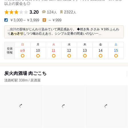
以上の宴会も◎
3.20
124
2322
人
人
￥3,000～￥3,999
～￥999
...出汁の旨味がじんわり染みていて満足感あり。 ◆焼き鳥 ささみ ￥165 ふんわ
り
あっさり
しつつ噛み応えあり。シンプル定番の間違いのない一...
日
月
火
水
木
金
土
空席
9
10
11
12
13
14
15
8
/
情報
炭火肉酒場 肉ごこち
淡路町駅 338m / 居酒屋