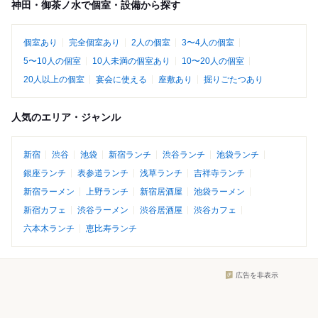
神田・御茶ノ水で個室・設備から探す
個室あり
完全個室あり
2人の個室
3〜4人の個室
5〜10人の個室
10人未満の個室あり
10〜20人の個室
20人以上の個室
宴会に使える
座敷あり
掘りごたつあり
人気のエリア・ジャンル
新宿
渋谷
池袋
新宿ランチ
渋谷ランチ
池袋ランチ
銀座ランチ
表参道ランチ
浅草ランチ
吉祥寺ランチ
新宿ラーメン
上野ランチ
新宿居酒屋
池袋ラーメン
新宿カフェ
渋谷ラーメン
渋谷居酒屋
渋谷カフェ
六本木ランチ
恵比寿ランチ
広告を非表示