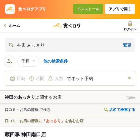
インストール
アプリで開く
ホーム
ログイン
変更
神田 あっさり
予算
他の検索条件
日時
時間
人数
でネット予約
神田
の
あっさり
に関する
お店
945
件
口コミ・お店の情報
で検索
店名で検索する
口コミ・お店の情報に
「あっさり」
を含むお店
蔵四季 神田南口店