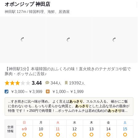
オボンジップ 神田店
神田駅 127m / 韓国料理、海鮮、居酒屋
【神田駅1分】本場韓国のおふくろの味！直火焼きのテナガダコや茹で
豚肉・ポッサムに舌鼓♪
3.44
344
19392
人
人
￥3,000～￥3,999
￥1,000～￥1,999
...すき焼きに比べ味が薄め。 よく言えば
あっさり
。スルスル入る。 確かにご飯
に合わないかも...もっちり柔らかな肉質と、
あっさり
とした上品な甘みの脂身が
特徴 です！＋250円で肉増量！...ポッサムのキムチは若め(浅め)の
あっさり
味...
日
月
火
水
木
金
土
空席
9
10
11
12
13
14
15
8
/
情報