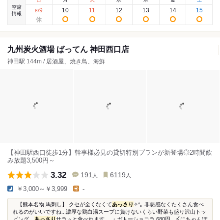
空席
9
10
11
12
13
14
15
8
/
情報
九州炭火酒場 ばってん 神田西口店
神田駅 144m / 居酒屋、焼き鳥、海鮮
【神田駅西口徒歩1分】幹事様必見の貸切特別プランが新登場◎2時間飲
み放題3,500円～
3.32
191
6119
人
人
￥3,000～￥3,999
-
...【熊本名物 馬刺し】 クセが全くなくて
あっさり
✧*｡ 罪悪感なくたくさん食べ
れるのがいいですね...濃厚な鶏白湯スープに負けないくらい野菜も盛り沢山トッ
ピング、
あっさり
サラッと食べれます。 ・ガトーショコラ 680円...〆にちゃんぽ