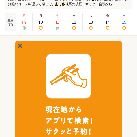
無難なコース料理って感じで、
あっさり
系の枝豆・サラダ・合鴨から...
日
月
火
水
木
金
土
空席
9
10
11
12
13
14
15
8
/
情報