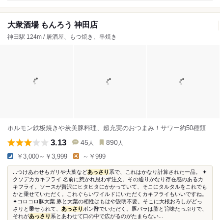
大衆酒場 もんろう 神田店
神田駅 124m / 居酒屋、もつ焼き、串焼き
ホルモン鉄板焼きや炭美豚料理、超充実のおつまみ！サワー約50種類
3.13
45
890
人
人
￥3,000～￥3,999
～￥999
...つけあわせもガリや大葉など
あっさり
系で、これはかなり計算された一品。 ✦
クソデカカキフライ 名前に惹かれ思わず注文。その通りかなり存在感のあるカ
キフライ。ソースが贅沢にヒタヒタにかかっていて、そこにタルタルをこれでも
かと乗せていただく。これぐらいワイルドにいただくカキフライもいいですね。
✦コロコロ豚大葉 豚と大葉の相性はもはや説明不要。そこに大根おろしがどっ
さりと乗せられて、
あっさり
ポン酢でいただく。豚バラは脂と旨味たっぷりで、
それが
あっさり
系とあわせて口の中で広がるのがたまらない...