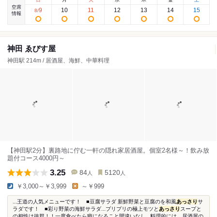
空席
9
10
11
12
13
14
15
8
/
情報
神田 ゑびす屋
神田駅 214m / 居酒屋、海鮮、中華料理
【神田駅2分】裏路地に佇む一軒の隠れ家居酒屋。個室2名様～！飲み放
題付コース4000円～
3.25
84
5120
人
人
￥3,000～￥3,999
～￥999
...王道の人気メニューです！ ■豆腐サラダ 新鮮野菜と豆腐のを和風
あっさり
サ
ラダです！ ■彩り野菜の海鮮サラダ...プリプリの極上モツと
あっさり
スープと
の相性は抜群！！一度食べたら癖になること間違いなし...料理的には、居酒屋の