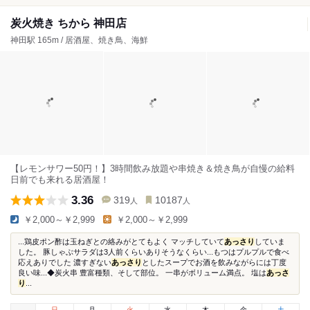
炭火焼き ちから 神田店
神田駅 165m / 居酒屋、焼き鳥、海鮮
【レモンサワー50円！】3時間飲み放題や串焼き＆焼き鳥が自慢の給料
日前でも来れる居酒屋！
3.36
319
10187
人
人
￥2,000～￥2,999
￥2,000～￥2,999
...鶏皮ポン酢は玉ねぎとの絡みがとてもよく マッチしていて
あっさり
していま
した。 豚しゃぶサラダは3人前くらいありそうなくらい...もつはプルプルで食べ
応えありでした 濃すぎない
あっさり
としたスープでお酒を飲みながらには丁度
良い味...◆炭火串 豊富種類、そして部位。 一串がボリューム満点。 塩は
あっさ
り
...
日
月
火
水
木
金
土