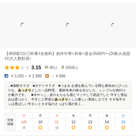
【神田駅2分◎幹事1名無料】創作中華×和食×宴会3500円〜(2h飲み放題
付)大人数歓迎♪
3.15
80
5506
人
人
￥3,000～￥3,999
～￥999
...■海鮮サラダ ■ポテトサラダ ■つまみ お酒を飲んでいる間も箸休めにぴった
りな、
あっさり
とした一品料理。 素材本来の味を生かした、シンプルな味付け
が魅力です。 ■冷やっこ...皮のもちもち感とマッチして絶品でした 牛すじ煮込
みは柔らかく、牛すじと野菜が
あっさり
とした優しい美味しさです ネギ塩牛タ
ンは香ばしい牛タンとネギ塩のさっぱり感が良く...
日
月
火
水
木
金
土
空席
9
10
11
12
13
14
15
8
/
情報