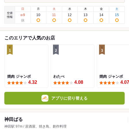
日
月
火
水
木
金
土
空席
9
10
11
12
13
14
15
8
/
情報
このエリアで人気のお店
1
2
3
焼肉 ジャンボ
わたべ
焼肉 ジャンボ
4.32
4.08
4.0
アプリに切り替える
神田ばる
神田駅 97m / 居酒屋、焼き鳥、創作料理