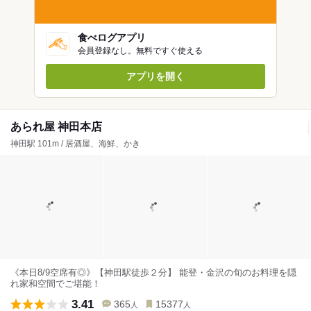
食べログアプリ
会員登録なし。無料ですぐ使える
アプリを開く
あられ屋 神田本店
神田駅 101m / 居酒屋、海鮮、かき
《本日8/9空席有◎》【神田駅徒歩２分】 能登・金沢の旬のお料理を隠
れ家和空間でご堪能！
3.41
365
15377
人
人