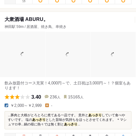
大衆酒場 ABURU。
神田駅 59m / 居酒屋、焼き鳥、串焼き
飲み放題付コース充実！4,000円～で、土日祝は3,000円～！？個室もあ
ります！
3.40
236
15165
人
人
￥2,000～￥2,999
-
...豚肉と大根がとろとろに煮てある一品です。 意外と
あっさり
していて食べや
すいです。 塩の
あっさり
とした旨味が気持ちをほっとさせてくれます。 ＊マシ
ュマロ串...鍋の様に熱々では無く割と
あっさり
...
日
月
火
水
木
金
土