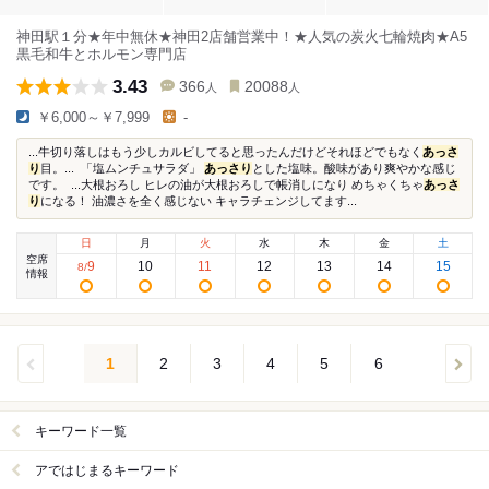
神田駅１分★年中無休★神田2店舗営業中！★人気の炭火七輪焼肉★A5
黒毛和牛とホルモン専門店
3.43
366
20088
人
人
￥6,000～￥7,999
-
...牛切り落しはもう少しカルビしてると思ったんだけどそれほどでもなく
あっさ
り
目。... 「塩ムンチュサラダ」
あっさり
とした塩味。酸味があり爽やかな感じ
です。 ...大根おろし ヒレの油が大根おろしで帳消しになり めちゃくちゃ
あっさ
り
になる！ 油濃さを全く感じない キャラチェンジしてます...
日
月
火
水
木
金
土
空席
9
10
11
12
13
14
15
8
/
情報
1
2
3
4
5
6
キーワード一覧
アではじまるキーワード