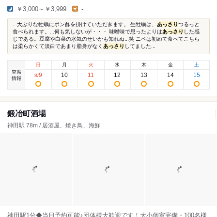
￥3,000～￥3,999
-
...大ぶりな牡蠣にポン酢を掛けていただきます。 生牡蠣は、
あっさり
つるっと
食べられます。...何も気しないが・・・ 味噌味で思ったよりは
あっさり
した感
じである。豆腐や白菜の水気のせいかも知れぬ...笑 ニベは初めて食べてこちら
は柔らかくて淡白であまり脂身がなく
あっさり
してました...
日
月
火
水
木
金
土
空席
9
10
11
12
13
14
15
8
/
情報
鍛冶町酒場
神田駅 78m / 居酒屋、焼き鳥、海鮮
神田駅1分◆当日予約可能♪団体様大歓迎です！大小個室完備・100名様