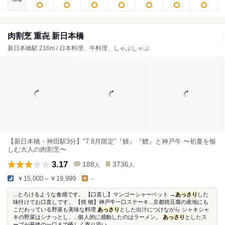
肉割烹 重㐂 新日本橋
新日本橋駅 216m / 日本料理、牛料理、しゃぶしゃぶ
【新日本橋・神田駅3分】"7.8月限定”『鰻』『鱧』と神戸牛 〜初夏を愉
しむ大人の肉割烹〜
3.17
188
3736
人
人
￥15,000～￥19,999
-
...とろけるような食感です。 【口直し】マンゴーシャーベット →
あっさり
した
味付けでお口直しです。 【焼 物】神戸牛一口ステーキ...京都焼豆腐の産地にも
こだわっている野菜も美味な料理
あっさり
とした出汁につけながら シャキシャ
キの野菜はシナっとし、...個人的に感動したのはラーメン。
あっさり
としたス
ープが最後の一口まで優しく寄り添い...