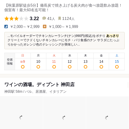
【秋葉原駅徒歩5分】備長炭で焼き上げる炭火肉が食べ放題飲み放題！
個室有！最大60名迄可能！
3.22
41
1124
人
人
￥2,000～￥2,999
￥1,000～￥1,999
...モバイルオーダーでチキンカレーランチ(ナン)990円(税込)をポチり
あっさり
クリーミーでクドくないチキンカレーにモチ・パリ食感のナン サラダにたっぷ
りかかったオレンジ色のドレッシングが美味しい...
日
月
火
水
木
金
土
空席
9
10
11
12
13
14
15
8
/
情報
ワインの酒場。ディプント 神田店
神田駅 58m / バル、居酒屋、イタリアン