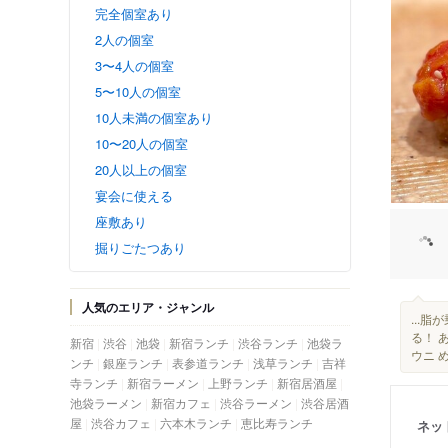
完全個室あり
2人の個室
3〜4人の個室
5〜10人の個室
10人未満の個室あり
10〜20人の個室
20人以上の個室
宴会に使える
座敷あり
掘りごたつあり
人気のエリア・ジャンル
...
る！ 
新宿
渋谷
池袋
新宿ランチ
渋谷ランチ
池袋ラ
ウニ め
ンチ
銀座ランチ
表参道ランチ
浅草ランチ
吉祥
寺ランチ
新宿ラーメン
上野ランチ
新宿居酒屋
池袋ラーメン
新宿カフェ
渋谷ラーメン
渋谷居酒
屋
渋谷カフェ
六本木ランチ
恵比寿ランチ
ネッ