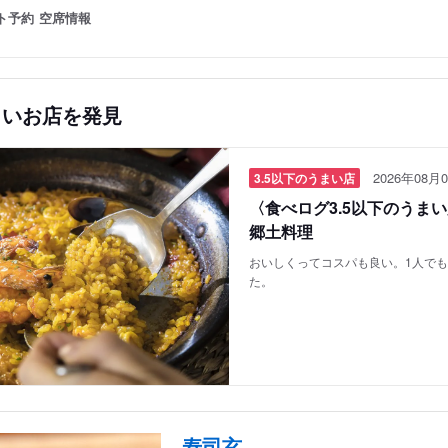
ト予約
空席情報
しいお店を発見
2026年08月0
3.5以下のうまい店
〈食べログ3.5以下のうま
郷土料理
おいしくってコスパも良い。1人で
た。
寿司玄