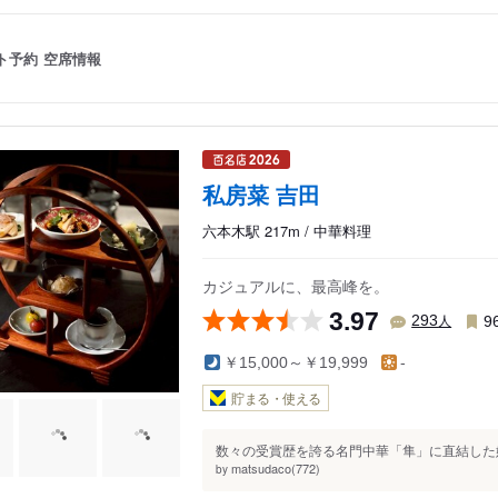
ト予約
空席情報
私房菜 吉田
六本木駅 217m / 中華料理
カジュアルに、最高峰を。
3.97
人
293
9
￥15,000～￥19,999
-
貯まる・使える
数々の受賞歴を誇る名門中華「隼」に直結した姉
matsudaco(772)
by