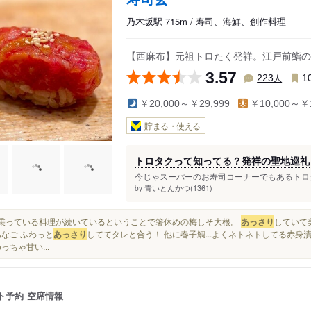
乃木坂駅 715m / 寿司、海鮮、創作料理
【西麻布】元祖トロたく発祥。江戸前鮨の
3.57
人
223
1
￥20,000～￥29,999
￥10,000～￥1
貯まる・使える
トロタクって知ってる？発祥の聖地巡礼
今じゃスーパーのお寿司コーナーでもあるトロタ
青いとんかつ(1361)
by
脂が乗っている料理が続いているということで箸休めの梅しそ大根。
あっさり
していて美
あなご ふわっと
あっさり
しててタレと合う！ 他に春子鯛...よくネトネトしてる赤身
っちゃ甘い...
ト予約
空席情報