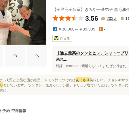
【全席完全個室】きみや一番弟子 黒毛和
3.56
人
203
1
￥30,000～￥39,999
-
貯まる
【過去最高のタンとヒレ、シャトーブリ
来れ...
総評 excellent(素晴らしい！またぜひ行きたい
柔らかい肉質と上品な脂が絶品。 レモン汁につければ
あっさり
美味しい。 チョレギサラ
り
としています。 ツケダレ、鬼おろしポン酢、トリュフ塩でいただけ、ツケダレ
に...
ト予約
空席情報