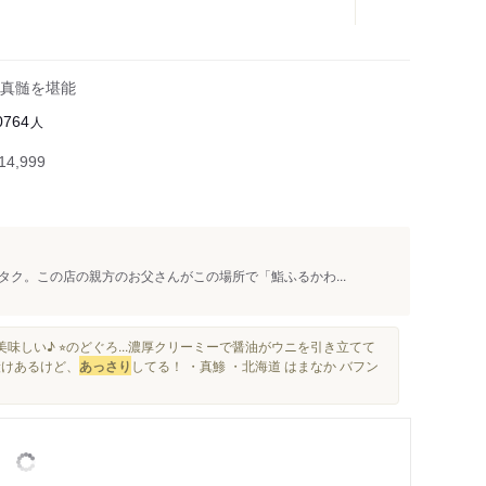
真髄を堪能
人
0764
4,999
ク。この店の親方のお父さんがこの場所で「鮨ふるかわ...
味しい♪ ⭐︎のどぐろ...濃厚クリーミーで醤油がウニを引き立てて
漬けあるけど、
あっさり
してる！ ・真鯵 ・北海道 はまなか バフン