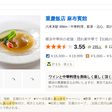
重慶飯店 麻布賓館
六本木駅 656m / 中華料理、飲茶・点心、四
横浜中華街の老舗・隠れ家中華で【伝統の
3.55
人
295
1
￥15,000～￥19,999
￥5,000～￥5,
貯まる・使える
ワインと中華料理を美味しく楽しく頂く
横浜の重慶飯店もお伺いしますが、東京であれば
ブタ次郎(12)
by
■松茸、海鮮、豆腐のスープ ■マーボ豆腐と
あっさり
チャーハン ■酢豚 ■デザート盛
も
あっさり
味付け。両方とも好き。 ■松茸と海鮮、豆腐のスープ。...豆豉と四川
トで供される...