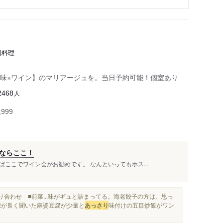
川料理
味×ワイン】のマリアージュを。当日予約可能！個室あり
人
2468
999
ならここ！
ここでワイン会がお勧めです。 なんといってもホス...
り合わせ ■前菜...味がギュと詰まってる。海老餃子の方は、思っ
山椒が良く聞いた麻婆豆腐が少量と
あっさり
味付けの五目炒飯がワン