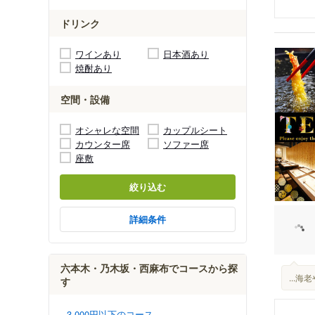
ドリンク
ワインあり
日本酒あり
焼酎あり
空間・設備
オシャレな空間
カップルシート
カウンター席
ソファー席
座敷
絞り込む
詳細条件
六本木・乃木坂・西麻布でコースから探
...
す
3,000円以下のコース