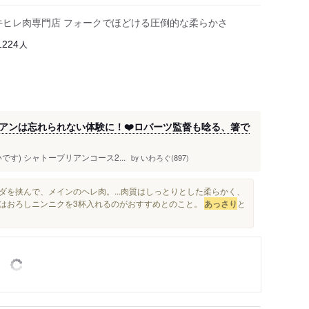
牛ヒレ肉専門店 フォークでほどける圧倒的な柔らかさ
人
1224
アンは忘れられない体験に！❤️ロバーツ監督も唸る、箸で
です) ️シャトーブリアンコース2...
いわろぐ(897)
by
ダを挟んで、メインのヘレ肉。...肉質はしっとりとした柔らかく、
にはおろしニンニクを3杯入れるのがおすすめとのこと。
あっさり
と