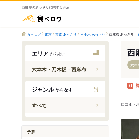
西麻布のあっさりに関するお店
食べログ
食べログ
東京
東京 あっさり
六本木 あっさり
西麻布 あっさり
西
エリア
から探す
六本
六本木・乃木坂・西麻布
ジャンル
から探す
六本木駅
乃木坂駅
口コミ・
すべて
六本木一
予算