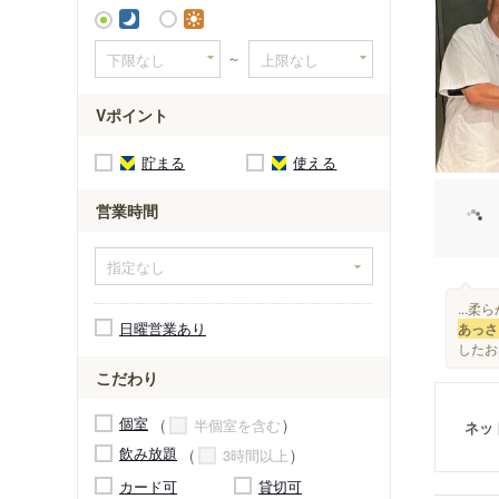
～
Vポイント
貯まる
使える
営業時間
...
日曜営業あり
あっさ
したお肉
こだわり
個室
半個室を含む
ネッ
飲み放題
3時間以上
カード可
貸切可