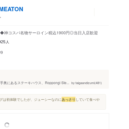
 MEATON
グ
◆神コスパ名物サーロイン税込1900円◎当日入店歓迎
人
925
99
あるステーキハウス、Roppongi Ste...
taigaandizumi(481)
by
ーグは初体験でしたが、ジューシーなのに
あっさり
していて食べや