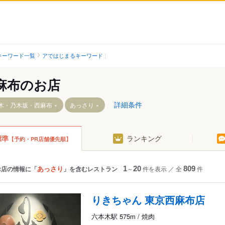
キーワード一覧
アではじまるキーワード
麻布のお店
詳細条件
木・乃木坂・西麻布
あっさり
標準
ランキング
【予約・PR店舗優先順】
あっさり
お店の情報に「
」を含むレストラン
1
～
20
件を表示
／
全
809
件
丁目駅
りきちゃん 東京西麻布店
六本木駅 575m / 焼肉