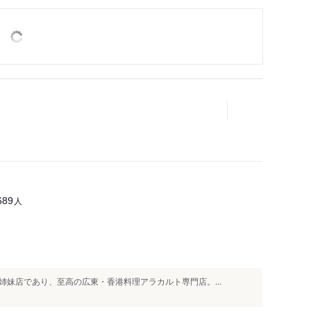
人
689
妹店であり、至高の広東・香港料理アラカルト専門店。...