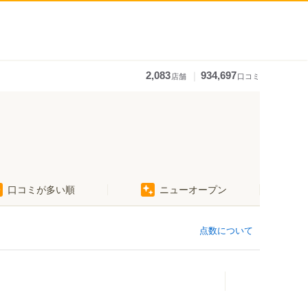
｜
2,083
934,697
店舗
口コミ
口コミが多い順
ニューオープン
点数について