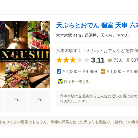
天ぷらとおでん 個室 天串 六
六本木駅 41m / 居酒屋、天ぷら、おでん
六本木駅すぐ！天ぷら・おでんなど創作和
3.11
人
73
50
￥4,000～￥4,999
￥1,000～￥1,9
貯まる・使える
六本木駅の交差点からこんなに近いお店は初めて
お麩じぃ(1019)
by
海老やキスなどの定番はもちろん、季節の野菜を使った天ぷらも絶品で、揚げたての食