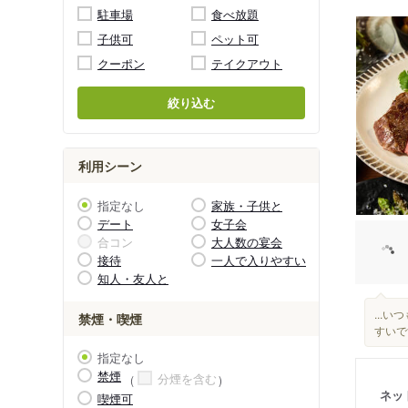
駐車場
食べ放題
子供可
ペット可
クーポン
テイクアウト
絞り込む
利用シーン
指定なし
家族・子供と
デート
女子会
合コン
大人数の宴会
接待
一人で入りやすい
知人・友人と
...
禁煙・喫煙
すいです
指定なし
禁煙
分煙を含む
ネッ
喫煙可