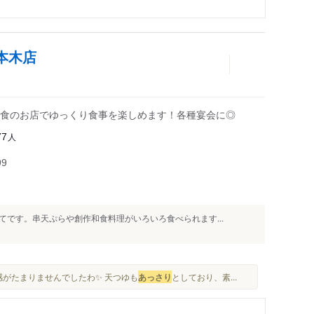
本木店
食のお店でゆっくり食事を楽しめます！各種宴会に◎
人
77
99
です。串天ぷらや創作和食料理がいろいろ食べられます...
感がたまりませんでしたわ✨ 天つゆも
あっさり
としており、素...