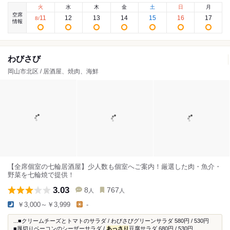
火
水
木
金
土
日
月
空席
11
12
13
14
15
16
17
8
/
情報
わびさび
岡山市北区 / 居酒屋、焼肉、海鮮
【全席個室の七輪居酒屋】少人数も個室へご案内！厳選した肉・魚介・
野菜を七輪焼で提供！
3.03
8
767
人
人
￥3,000～￥3,999
-
...■クリームチーズとトマトのサラダ / わびさびグリーンサラダ 580円 / 530円
■厚切りベーコンのシーザーサラダ /
あっさり
豆腐サラダ 680円 / 530円...