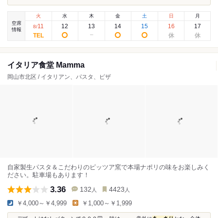
火
水
木
金
土
日
月
空席
11
12
13
14
15
16
17
8
/
情報
イタリア食堂 Mamma
岡山市北区 / イタリアン、パスタ、ピザ
自家製生パスタ＆こだわりのピッツア窯で本場ナポリの味をお楽しみく
ださい。駐車場もあります！
3.36
132
4423
人
人
￥4,000～￥4,999
￥1,000～￥1,999