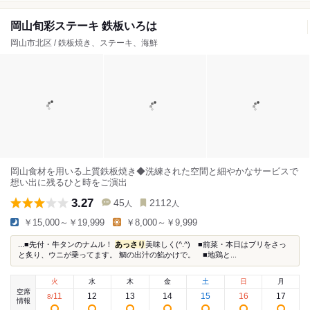
岡山旬彩ステーキ 鉄板いろは
岡山市北区 / 鉄板焼き、ステーキ、海鮮
岡山食材を用いる上質鉄板焼き◆洗練された空間と細やかなサービスで
想い出に残るひと時をご演出
3.27
45
2112
人
人
￥15,000～￥19,999
￥8,000～￥9,999
...■先付・牛タンのナムル！
あっさり
美味しく(^.^) ■前菜・本日はブリをさっ
と炙り、ウニが乗ってます。 鯛の出汁の餡かけで。 ■地鶏と...
火
水
木
金
土
日
月
空席
11
12
13
14
15
16
17
8
/
情報