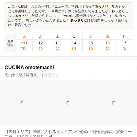
...ぼたん鍋は、お店の一押しメニューで、猪肉だけあって
あっさり
、臭みもなく
とても美味しかったです。...今回はタテガミを注文してみましたが、ねっとりし
つつ
あっさり
した脂でうまい、、！ その他も辛子蓮根など...また、すでに食べ
たいです。 馬しゃぶをいただきました！
あっさり
だけどお肉をしっかり感じら
れて最高でした！...
火
水
木
金
土
日
月
空席
11
12
13
14
15
16
17
8
/
情報
CUCINA omotemachi
岡山市北区 / 居酒屋、イタリアン
【表町エリア】気軽に入れるイタリアン中心の「創作居酒屋」宴会コー
ス有、10名以上で貸切も可