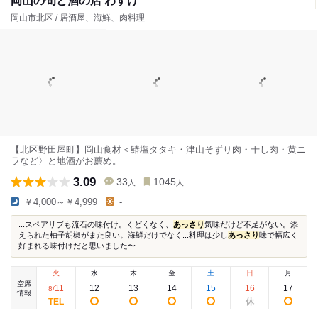
岡山の旬と酒の店 わすけ
岡山市北区 / 居酒屋、海鮮、肉料理
【北区野田屋町】岡山食材＜鰆塩タタキ・津山そずり肉・干し肉・黄ニ
ラなど〉と地酒がお薦め。
3.09
33
1045
人
人
￥4,000～￥4,999
-
...スペアリブも流石の味付け。くどくなく、
あっさり
気味だけど不足がない。添
えられた柚子胡椒がまた良い。海鮮だけでなく...料理は少し
あっさり
味で幅広く
好まれる味付けだと思いました〜...
火
水
木
金
土
日
月
空席
11
12
13
14
15
16
17
8
/
情報