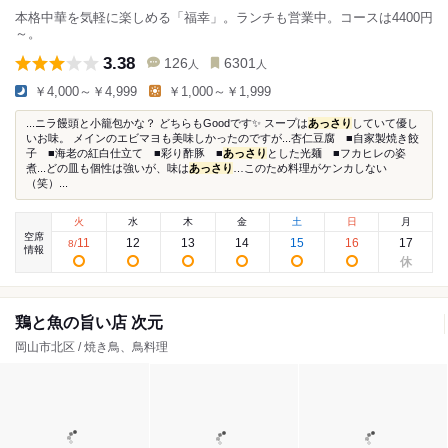
本格中華を気軽に楽しめる「福幸」。ランチも営業中。コースは4400円
～。
3.38
126
6301
人
人
￥4,000～￥4,999
￥1,000～￥1,999
...ニラ饅頭と小籠包かな？ どちらもGoodです✨ スープは
あっさり
していて優し
いお味。 メインのエビマヨも美味しかったのですが...杏仁豆腐 ■自家製焼き餃
子 ■海老の紅白仕立て ■彩り酢豚 ■
あっさり
とした光麺 ■フカヒレの姿
煮...どの皿も個性は強いが、味は
あっさり
…このため料理がケンカしない
（笑）...
火
水
木
金
土
日
月
空席
11
12
13
14
15
16
17
8
/
情報
鶏と魚の旨い店 次元
岡山市北区 / 焼き鳥、鳥料理