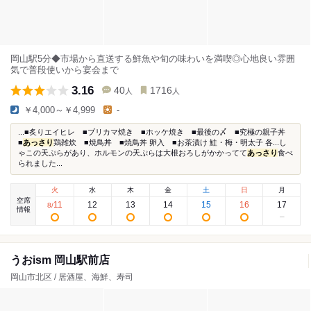
岡山駅5分◆市場から直送する鮮魚や旬の味わいを満喫◎心地良い雰囲
気で普段使いから宴会まで
3.16
40
1716
人
人
￥4,000～￥4,999
-
...■炙りエイヒレ ■ブリカマ焼き ■ホッケ焼き ■最後の〆 ■究極の親子丼
■
あっさり
鶏雑炊 ■焼鳥丼 ■焼鳥丼 卵入 ■お茶漬け 鮭・梅・明太子 各...し
ゃこの天ぷらがあり、ホルモンの天ぷらは大根おろしがかかってて
あっさり
食べ
られました...
火
水
木
金
土
日
月
空席
11
12
13
14
15
16
17
8
/
情報
うおism 岡山駅前店
岡山市北区 / 居酒屋、海鮮、寿司