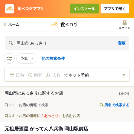
インストール
アプリで開く
ホーム
ログイン
変更
岡山市 あっさり
予算
他の検索条件
日時
時間
人数
でネット予約
岡山市
の
あっさり
に関する
お店
1,649
件
口コミ・お店の情報
で検索
店名で検索する
口コミ・お店の情報に
「あっさり」
を含むお店
元祖居酒屋 がってん八兵衛 岡山駅前店