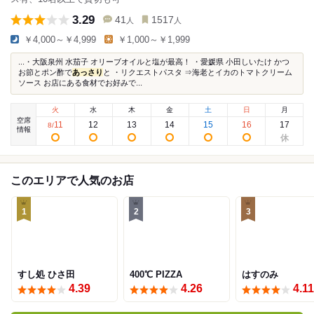
3.29
41
1517
人
人
￥4,000～￥4,999
￥1,000～￥1,999
...・大阪泉州 水茄子 オリーブオイルと塩が最高！ ・愛媛県 小田しいたけ かつ
お節とポン酢で
あっさり
と ・リクエストパスタ ⇒海老とイカのトマトクリーム
ソース お店にある食材でお好みで...
火
水
木
金
土
日
月
空席
11
12
13
14
15
16
17
8
/
情報
このエリアで人気のお店
1
2
3
すし処 ひさ田
400℃ PIZZA
はすのみ
4.39
4.26
4.11