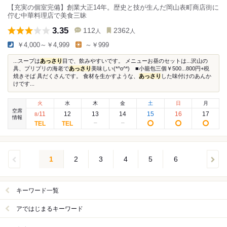
【充実の個室完備】創業大正14年。歴史と技が生んだ岡山表町商店街に
佇む中華料理店で美食三昧
3.35
112
2362
人
人
￥4,000～￥4,999
～￥999
...スープは
あっさり
目で、飲みやすいです。 メニューお昼のセットは...沢山の
具、プリプリの海老で
あっさり
美味しい(*^o^*) ■小籠包三個￥500...800円+税
焼きそば 具だくさんです。 食材を生かすような、
あっさり
した味付けのあんか
けです...
火
水
木
金
土
日
月
空席
11
12
13
14
15
16
17
8
/
情報
1
2
3
4
5
6
キーワード一覧
アではじまるキーワード