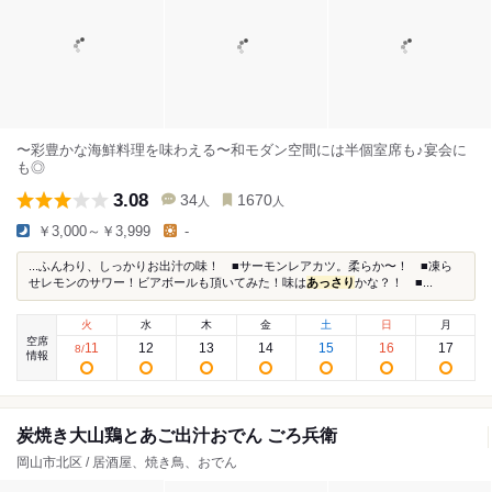
〜彩豊かな海鮮料理を味わえる〜和モダン空間には半個室席も♪宴会に
も◎
3.08
34
1670
人
人
￥3,000～￥3,999
-
...ふんわり、しっかりお出汁の味！ ■サーモンレアカツ。柔らか〜！ ■凍ら
せレモンのサワー！ビアボールも頂いてみた！味は
あっさり
かな？！ ■...
火
水
木
金
土
日
月
空席
11
12
13
14
15
16
17
8
/
情報
炭焼き大山鶏とあご出汁おでん ごろ兵衛
岡山市北区 / 居酒屋、焼き鳥、おでん