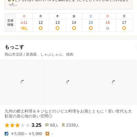
った...
火
水
木
金
土
日
月
空席
11
12
13
14
15
16
17
8
/
情報
もっこす
岡山市北区 / 居酒屋、しゃぶしゃぶ、焼肉
九州の郷土料理＆キジなどのジビエ料理をお酒とともに！若い世代も大
歓迎の居心地の良い空間◎
3.25
68
2339
人
人
￥5,000～￥5,999
-