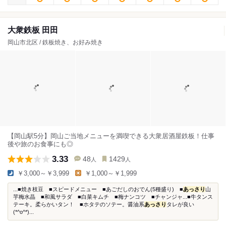
大衆鉄板 田田
岡山市北区 / 鉄板焼き、お好み焼き
【岡山駅5分】岡山ご当地メニューを満喫できる大衆居酒屋鉄板！仕事
後や旅のお食事にも◎
3.33
48
1429
人
人
￥3,000～￥3,999
￥1,000～￥1,999
...■焼き枝豆 ■スピードメニュー ■あごだしのおでん(5種盛り) ■
あっさり
山
芋梅水晶 ■和風サラダ ■白菜キムチ ■梅ナンコツ ■チャンジャ...■牛タンス
テーキ。柔らかいタン！ ■ホタテのソテー。醤油系
あっさり
タレが良い
(*^o^*)...