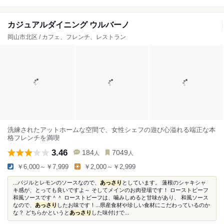
カジュアルダイニング ウルバーノ
岡山市北区 / カフェ、フレンチ、レストラン
洗練されたアットホームな空間で、女性シェフの遊び心溢れる端正な本
格フレンチを満喫
3.46
184
7049
人
人
￥6,000～￥7,999
￥2,000～￥2,999
...バジルとレモンのソースなので、
あっさり
としています。 蓮根のシャキシャ
キ感が、とっても良いですよ～ そしてメインのお肉登場です！ ローストビーフ
和風ソースです＾＾ ローストビーフは、噛みしめると甘味があり、 和風ソース
なので、
あっさり
したお味です！...県産食材や珍しい食材にこだわっているのか
な？ どちらかというと
あっさり
した味付けで...