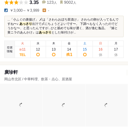
3.35
123
9002
人
人
￥3,000～￥3,999
-
...「小ふぐの唐揚げ」 〆は「さわらおぼろ茶漬け」 さわらの卵が入ってるんで
すね〜♪
あっさり
出汁で〆にちょうどよいです〜。 下調べもなく入ったのでど
うかな〜、と思ったんですが...ひと舐めでも味が濃く、酒が進む逸品。 『鰆と
黄ニラのあんかけ』は
あっさり
とした味付けが...
火
水
木
金
土
日
月
空席
11
12
13
14
15
16
17
8
/
情報
1
残
廣珍軒
岡山市北区 / 中華料理、飲茶・点心、居酒屋