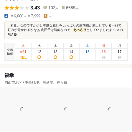
3.43
102
6689
人
人
￥6,000～￥7,999
-
...和食、なのですが少し洋風な感じを たっぷりの黒胡椒が演出している一品で
好みが分かれるかなぁ 肉団子は鶏肉なので、
あっさり
としていましたよ シメの
焼き飯...
火
水
木
金
土
日
月
空席
11
12
13
14
15
16
17
8
/
情報
福幸
岡山市北区 / 中華料理、居酒屋、担々麺