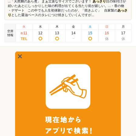
...「天然鯛のあら煮」 まぁ立派なサイズでございます！
あっさり
目の味付けが
続いたあとにしっかりした味の料理が出てくる当たり前が嬉しい。...・香の物
・デザート この中でも人生初体験だったのが、「焼きふぐ」 自家製の
あっさ
り
とした醤油ベースのタレにつけ焼きしていくんですが...
火
水
木
金
土
日
月
空席
11
12
13
14
15
16
17
8
/
情報