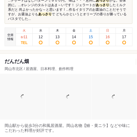
...デザートはなしパターンで９００円。 味は・・・意外に
あっさり
かな。全体
的に。...オレンジのタルトはあま～いです！ ジェラートが
あっさり
したミルク
系だと 尚よかったかな～と思います！...作るイタリアのお醤油のことだそうで
すが、お醤油よりも
あっさり
で どちらかというとオリーブの香りが勝っている
パスタでした...
火
水
木
金
土
日
月
空席
11
12
13
14
15
16
17
8
/
情報
だんだん畑
岡山市北区 / 居酒屋、日本料理、創作料理
岡山駅から徒歩3分の和風居酒屋。岡山名物【鰆・黄ニラ】などや味に
こだわった料理が好評です。