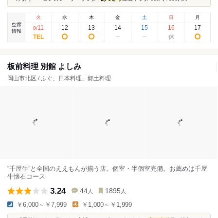
火
水
木
金
土
日
月
空席
11
12
13
14
15
16
17
8
/
情報
板前料理 別館 よしみ
岡山市北区 / ふぐ、日本料理、郷土料理
“千屋牛”と全国のええもんが揃う店。個室・半個室完備。お薦めは千屋
牛懐石コース
3.24
44
1895
人
人
￥6,000～￥7,999
￥1,000～￥1,999