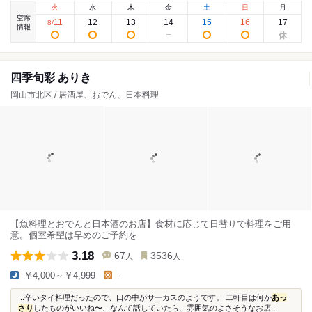
火
水
木
金
土
日
月
空席
11
12
13
14
15
16
17
8
/
情報
四季旬彩 ありき
岡山市北区 / 居酒屋、おでん、日本料理
【魚料理とおでんと日本酒のお店】食材に応じて日替りで料理をご用
意。個室希望は早めのご予約を
3.18
67
3536
人
人
￥4,000～￥4,999
-
...辛いタイ料理だったので、口の中がサーカスのようです。 二軒目は何か
あっ
さり
したものがいいね〜、なんて話していたら、雰囲気のよさそうなお店...