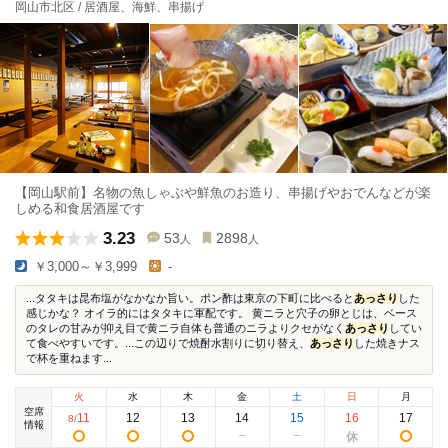
岡山市北区 / 居酒屋、海鮮、串揚げ
【岡山駅前】名物の魚しゃぶや鮮魚のお造り、串揚げやおでんなどが楽
しめる和食居酒屋です
3.23
53
2898
人
人
￥3,000～￥3,999
-
...タタキは昆布塩がなかなか旨い。ポン酢は東京の下町に比べると
あっさり
した
感じかな？ オイラ的にはタタキに軍配です。 黄ニラと穴子の卵とじは、ベース
のタレの甘みが抑え目で黄ニラ自体も普通のニラよりクセがなく
あっさり
してい
て食べやすいです。...この辺りで焼酎水割りに切り替え、
あっさり
した焼きナス
で杯を重ねます...
火
水
木
金
土
日
月
空席
11
12
13
14
15
16
17
8
/
情報