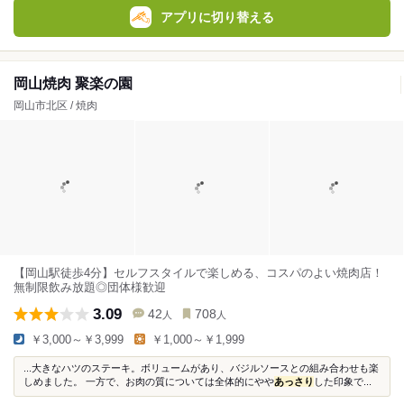
アプリに切り替える
岡山焼肉 聚楽の園
岡山市北区 / 焼肉
【岡山駅徒歩4分】セルフスタイルで楽しめる、コスパのよい焼肉店！
無制限飲み放題◎団体様歓迎
3.09
42
708
人
人
￥3,000～￥3,999
￥1,000～￥1,999
...大きなハツのステーキ。ボリュームがあり、バジルソースとの組み合わせも楽
しめました。 一方で、お肉の質については全体的にやや
あっさり
した印象で...