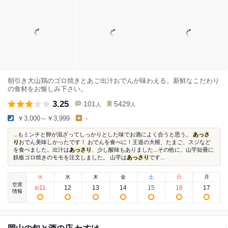
朝引き大山鶏のゴロ焼きとあご出汁おでんが味わえる。新鮮なこだわり
の食材をお愉しみ下さい。
3.25
101
5429
人
人
￥3,000～￥3,999
-
...もミンチと卵が混ざってしっかりとした味でお酒によく合うと思う。
あっさ
り
おでん美味しかったです！ おでんを食べに！王道の大根、たまご、スジなど
を食べました。出汁は
あっさり
、少し酸味もありました...その他に、山芋短冊に
鉄板ゴロ焼きのモモを注文しました。 山芋は
あっさり
です...
火
水
木
金
土
日
月
空席
11
12
13
14
15
16
17
8
/
情報