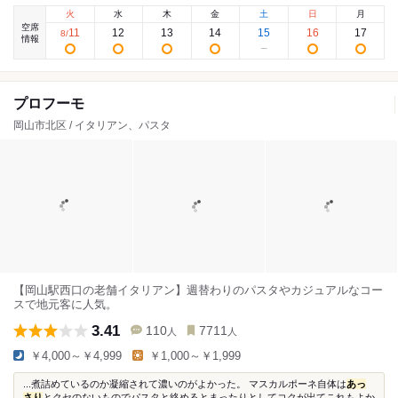
火
水
木
金
土
日
月
空席
11
12
13
14
15
16
17
8
/
情報
プロフーモ
岡山市北区 / イタリアン、パスタ
【岡山駅西口の老舗イタリアン】週替わりのパスタやカジュアルなコー
スで地元客に人気。
3.41
110
7711
人
人
￥4,000～￥4,999
￥1,000～￥1,999
...煮詰めているのか凝縮されて濃いのがよかった。 マスカルポーネ自体は
あっ
さり
とクセのないものでパスタと絡めるとまったりとしてコクが出てこれもよか