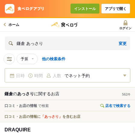
インストール
アプリで開く
ホーム
ログイン
変更
鎌倉 あっさり
予算
他の検索条件
日時
時間
人数
でネット予約
鎌倉
の
あっさり
に関する
お店
562
件
口コミ・お店の情報
で検索
店名で検索する
口コミ・お店の情報に
「あっさり」
を含むお店
DRAQUIRE