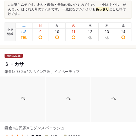
...白菜キムチです。わりと酸味と辛味の効いたものでした。 ・小鉢 もやし、ぜ
んまい、ほうれん草のナムルです。 一般的なナムルよりも
あっさり
とした味付
けです...
土
日
月
火
水
木
金
空席
8
9
10
11
12
13
14
8
/
情報
ミ・カサ
鎌倉駅 739m / スペイン料理、イノベーティブ
鎌倉×古民家×モダンスパニッシュ