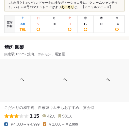
...ふわりとしたパウンドケーキの様なガトーショコラに、クレームシャンテイ
イ。パインや苺のマチュドニアはより
あっさり
と。 【ミニャルデイ－ズ】...
土
日
月
火
水
木
金
空席
8
9
10
11
12
13
14
8
/
情報
焼肉 鳳梨
鎌倉駅 165m / 焼肉、ホルモン、居酒屋
こだわりの和牛肉、自家製キムチもおすすめ、宴会◎
3.15
42
981
人
人
￥4,000～￥4,999
￥2,000～￥2,999