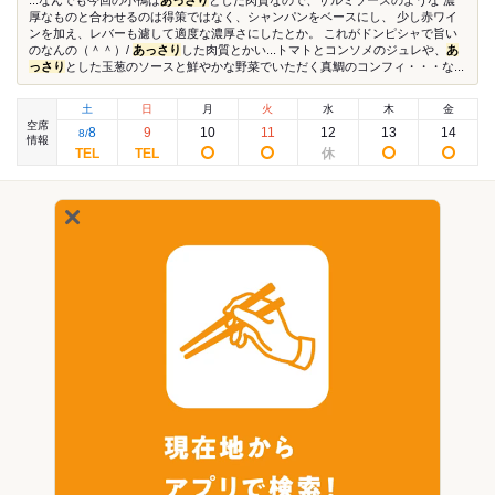
...なんでも今回の小鴨は
あっさり
とした肉質なので、サルミソースのような 濃
厚なものと合わせるのは得策ではなく、シャンパンをベースにし、 少し赤ワイ
ンを加え、レバーも濾して適度な濃厚さにしたとか。 これがドンピシャで旨い
のなんの（＾＾）/
あっさり
した肉質とかい...トマトとコンソメのジュレや、
あ
っさり
とした玉葱のソースと鮮やかな野菜でいただく真鯛のコンフィ・・・な...
土
日
月
火
水
木
金
空席
8
9
10
11
12
13
14
8
/
情報