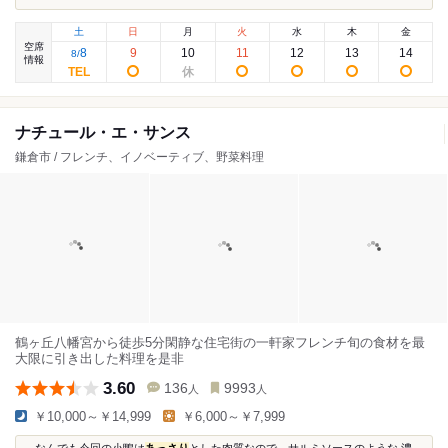
土
日
月
火
水
木
金
空席
8
9
10
11
12
13
14
8
/
情報
ナチュール・エ・サンス
鎌倉市 / フレンチ、イノベーティブ、野菜料理
鶴ヶ丘八幡宮から徒歩5分閑静な住宅街の一軒家フレンチ旬の食材を最
大限に引き出した料理を是非
3.60
136
9993
人
人
￥10,000～￥14,999
￥6,000～￥7,999