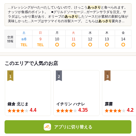
...ドレッシングがべたべたしていないので、けっこう
あっさり
と食べられます。
ナッツが食感のポイント。 ■グリルドソーセージ...ガーデンサラダを注文。サ
ラダはしっかり量があり、オリーブの
あっさり
したソースだが素材の新鮮な味が
美味しかった...スープはサツマイモの冷製スープ。 こちらは
あっさり
夏向き...
土
日
月
火
水
木
金
空席
8
9
10
11
12
13
14
8
/
情報
このエリアで人気のお店
1
2
3
鎌倉 北じま
イチリン ハナレ
霹靂
4.4
4.35
4.2
アプリに切り替える