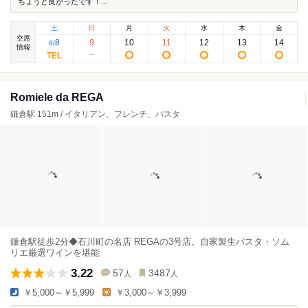
ちょうど良かったです！...
土
日
月
火
水
木
金
空席
8
9
10
11
12
13
14
8
/
情報
Romiele da REGA
鎌倉駅 151m / イタリアン、フレンチ、パスタ
鎌倉駅徒歩2分◆石川町の名店 REGAの3号店。自家製生パスタ・ソム
リエ厳選ワインを堪能
3.22
57
3487
人
人
￥5,000～￥5,999
￥3,000～￥3,999