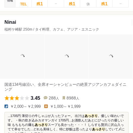
情報
1
1
1
残
残
残
Ninai
稲村ケ崎駅 250m / タイ料理、カフェ、アジア・エスニック
国道134号線沿い、全席オーシャンビューの絶景アジアンカフェダイニ
ング
3.45
288
8988
人
人
￥2,000～￥2,999
￥1,000～￥1,999
...1705円 薄切りの牛しゃぶが入ったフォー。 出汁は
あっさり
。優しい味わいで
す。 ・秋の炊き込みカオマンガイ 1705円...お酒飲んだあとにぴったりの優しい
味 もちもちの麺も
あっさり
スープも良かった・・・！ しらすも贅沢に沢山入っ
てて幸せでした...どれも美味しく、特に炒飯は思ったより
あっさり
していて〆に