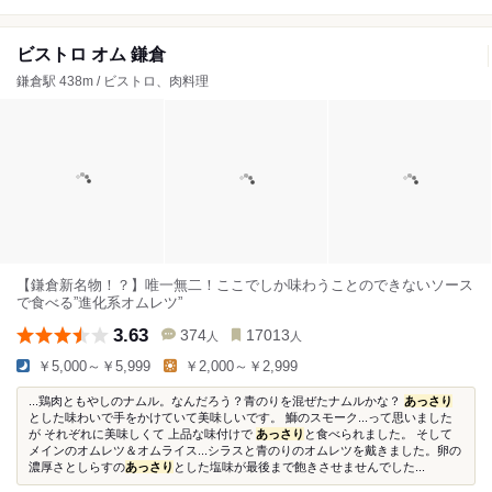
ビストロ オム 鎌倉
鎌倉駅 438m / ビストロ、肉料理
【鎌倉新名物！？】唯一無二！ここでしか味わうことのできないソース
で食べる”進化系オムレツ”
3.63
374
17013
人
人
￥5,000～￥5,999
￥2,000～￥2,999
...鶏肉ともやしのナムル。なんだろう？青のりを混ぜたナムルかな？
あっさり
とした味わいで手をかけていて美味しいです。 鰤のスモーク...って思いました
が それぞれに美味しくて 上品な味付けで
あっさり
と食べられました。 そして
メインのオムレツ＆オムライス...シラスと青のりのオムレツを戴きました。卵の
濃厚さとしらすの
あっさり
とした塩味が最後まで飽きさせませんでした...