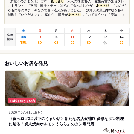
...鮮度そのままを頂けます！
あっさり
・大人の味 財界人・佐生英吉の別荘をレ
ストランとして改装...出汁ステーキは初めて食べましたが、
あっさり
していなが
らも肉厚のステーキなので食べ応えがありました。...別添えの葉山牛2枚を各々
調理していただきます。 葉山牛、脂身が
あっさり
していて重くなくて美味しい
ー...
土
日
月
火
水
木
金
空席
8
9
10
11
12
13
14
8
/
情報
おいしいお店を発見
3.5以下のうまい店
2026年07月13日(月)
〈食べログ3.5以下のうまい店〉新たな名店候補!? 多彩なタン料理
に唸る「炭火焼肉ホルモンうらら」のタン専門店