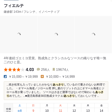
フィエルテ
鎌倉駅 143m / フレンチ、イノベーティブ
4年連続ゴエミヨ受賞。熟成魚とクラシカルなソースの織りなす唯一無
二のひと皿。
4.03
256
19674
人
人
￥15,000～￥19,999
￥10,000～￥14,999
...焼き松茸も入っていましたがかなり
あっさり
しているので重さのないお料理で
した。 ・オマール海老／ジロール茸 押し麦のリゾットの上にオマール海老とジ
ロール茸が乗っていました。 ソースはさほど濃厚ではないので味わいも
あっさ
り
めでした。...■鹿児島県産30日熟成タマクエ/
あっさり
しておいしいです...
土
日
月
火
水
木
金
空席
8
9
10
11
12
13
14
8
/