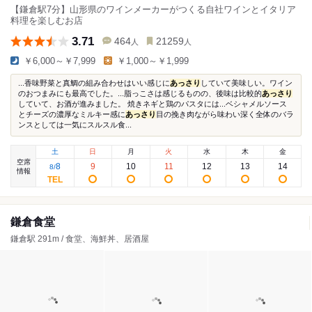
【鎌倉駅7分】山形県のワインメーカーがつくる自社ワインとイタリア
料理を楽しむお店
3.71
464
21259
人
人
￥6,000～￥7,999
￥1,000～￥1,999
...香味野菜と真鯛の組み合わせはいい感じに
あっさり
していて美味しい。ワイン
のおつまみにも最高でした。...脂っこさは感じるものの、後味は比較的
あっさり
していて、お酒が進みました。 焼きネギと鶏のパスタには...ベシャメルソース
とチーズの濃厚なミルキー感に
あっさり
目の挽き肉ながら味わい深く全体のバラ
ンスとしては一気にスルスル食...
土
日
月
火
水
木
金
空席
8
9
10
11
12
13
14
8
/
情報
鎌倉食堂
鎌倉駅 291m / 食堂、海鮮丼、居酒屋