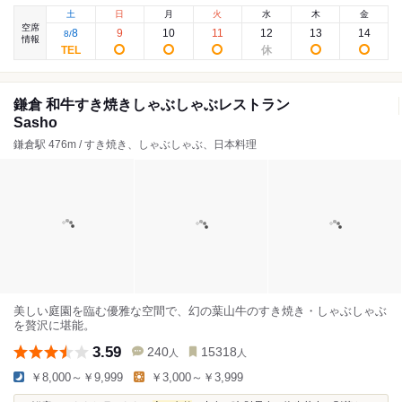
土
日
月
火
水
木
金
空席
8
9
10
11
12
13
14
8
/
情報
鎌倉 和牛すき焼きしゃぶしゃぶレストラン
Sasho
鎌倉駅 476m / すき焼き、しゃぶしゃぶ、日本料理
美しい庭園を臨む優雅な空間で、幻の葉山牛のすき焼き・しゃぶしゃぶ
を贅沢に堪能。
3.59
240
15318
人
人
￥8,000～￥9,999
￥3,000～￥3,999