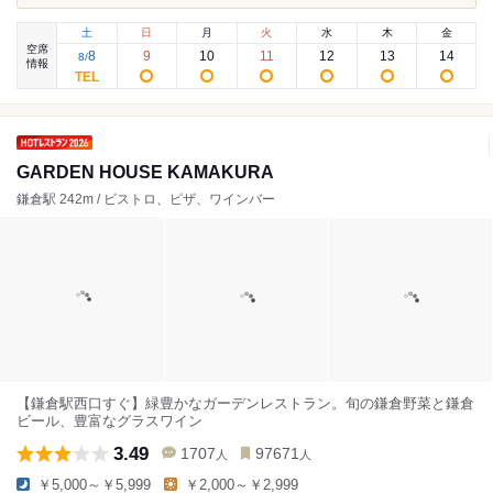
土
日
月
火
水
木
金
空席
8
9
10
11
12
13
14
8
/
情報
GARDEN HOUSE KAMAKURA
鎌倉駅 242m / ビストロ、ピザ、ワインバー
【鎌倉駅西口すぐ】緑豊かなガーデンレストラン。旬の鎌倉野菜と鎌倉
ビール、豊富なグラスワイン
3.49
1707
97671
人
人
￥5,000～￥5,999
￥2,000～￥2,999