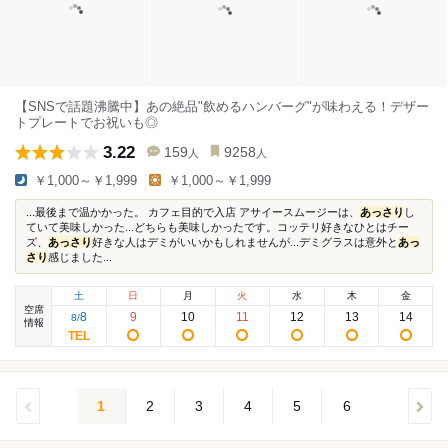
【SNSで話題沸騰中】あの絶品"飲めるハンバーグ"が味わえる！デザー
トプレートでお祝いも◎
3.22
159
9258
人
人
￥1,000～￥1,999
￥1,000～￥1,999
...最後まで温かかった。 カフェ目的で入店 アサイースムージーは、
あっさり
し
ていて美味しかった...どちらも美味しかったです。コッテリ好きなひとはチー
ズ、
あっさり
好きな人はデミがいいかもしれませんが...デミグラスは意外と
あっ
さり
感じました...
土
日
月
火
水
木
金
空席
8
9
10
11
12
13
14
8
/
情報
1
2
3
4
5
6