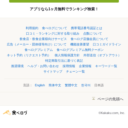
アプリなら1ヶ月無料でランキング検索！
利用規約
食べログについて
携帯電話番号認証とは
口コミ・ランキングに対する取り組み
点数について
飲食店・飲食企業様向けサービス
食べログ店舗会員について
広告（メーカー・団体様等向け）について
機能改善要望
口コミガイドライン
食べログプレミアム
食べログプレミアム無料クーポン
ネット予約（リクエスト予約）
個人情報保護方針
外部送信（オプトアウト）
特定商取引法に基づく表記
推奨環境
ヘルプ・お問い合わせ
採用情報
企業情報
キーワード一覧
サイトマップ
チェーン一覧
言語：
English
简体中文
繁體中文
한국어
日本語
ページの先頭へ
©Kakaku.com, Inc.