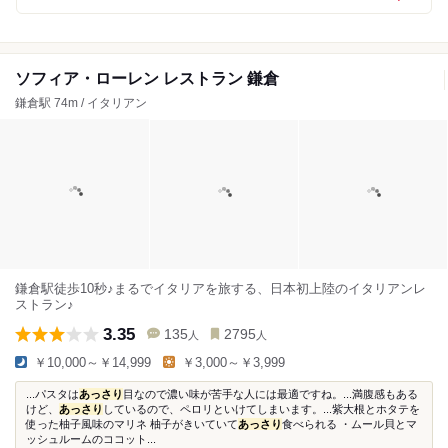
ソフィア・ローレン レストラン 鎌倉
鎌倉駅 74m / イタリアン
鎌倉駅徒歩10秒♪まるでイタリアを旅する、日本初上陸のイタリアンレ
ストラン♪
3.35
135
2795
人
人
￥10,000～￥14,999
￥3,000～￥3,999
...パスタは
あっさり
目なので濃い味が苦手な人には最適ですね。...満腹感もある
けど、
あっさり
しているので、ペロリといけてしまいます。...紫大根とホタテを
使った柚子風味のマリネ 柚子がきいていて
あっさり
食べられる ・ムール貝とマ
ッシュルームのココット...