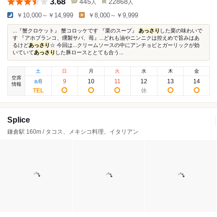
3.68
445
22868
人
人
￥10,000～￥14,999
￥8,000～￥9,999
...『蟹クロケット』 蟹コロッケです 『栗のスープ』
あっさり
した栗の味わいで
す 『アホブランコ、燻製サバ、苺』...どれも油やニンニクは控えめで旨みはあ
るけど
あっさり
☆ 今回は...クリームソースの中にアンチョビとガーリックが効
いていて
あっさり
した豚ロースととても合う...
土
日
月
火
水
木
金
空席
8
9
10
11
12
13
14
8
/
情報
Splice
鎌倉駅 160m / タコス、メキシコ料理、イタリアン