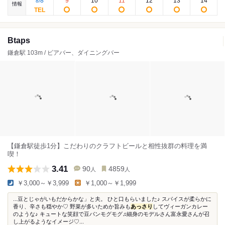
8
9
10
11
12
13
14
8
/
情報
Btaps
鎌倉駅 103m / ビアバー、ダイニングバー
【鎌倉駅徒歩1分】こだわりのクラフトビールと相性抜群の料理を満
喫！
3.41
90
4859
人
人
￥3,000～￥3,999
￥1,000～￥1,999
...豆とじゃがいもだからかな」と夫。 ひと口もらいました♪ スパイスが柔らかに
香り、辛さも穏やか♡ 野菜が多いためか旨みも
あっさり
してヴィーガンカレー
のような♪ キュートな笑顔で豆パンモグモグ♫細身のモデルさん富永愛さんが召
し上がるようなイメージ♡...