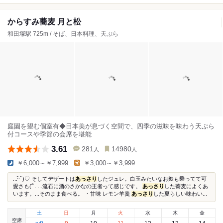
からすみ蕎麦 月と松
和田塚駅 725m / そば、日本料理、天ぷら
庭園を望む個室有◆日本美が息づく空間で、四季の滋味を味わう天ぷら
付コースや季節の会席を堪能
3.61
281
14980
人
人
￥6,000～￥7,999
￥3,000～￥3,999
...᷇ᵕ ᷆ )♡ そしてデザートは
あっさり
したジュレ。白玉みたいなお麩も乗ってて可
愛さも(՞ . ...流石に酒のさかなの王者って感じです。
あっさり
した蕎麦によくあ
います。...そのまま食べる。 ・甘味 レモン羊羹
あっさり
した夏らしい味わい...
土
日
月
火
水
木
金
空席