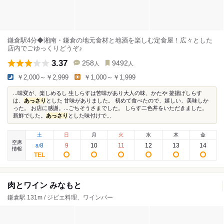
鎌倉駅4分◆湘南・鎌倉の地元食材と地酒を楽しむ定食屋！広々とした
店内でごゆっくりどうぞ♪
3.37
258
9492
人
人
￥2,000～￥2,999
￥1,000～￥1,999
...味変が、楽しめるし 生しらすは苦味があり大人の味、かたや 釜揚げしらす
は、
あっさり
とした 甘味がありました。 初めて食べたので、嬉しい、美味しか
った。 お店に感謝。...ごちそうさまでした。 しらす二色丼をいただきました。
新鮮でした。
あっさり
とした味付けで...
土
日
月
火
水
木
金
空席
8
9
10
11
12
13
14
8
/
情報
肉とワイン みなもと
鎌倉駅 131m / ジビエ料理、ワインバー