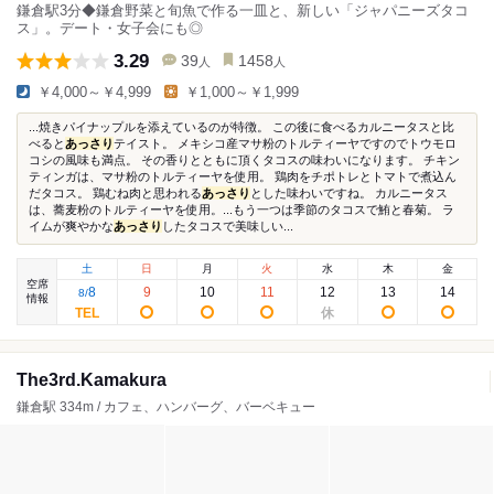
鎌倉駅3分◆鎌倉野菜と旬魚で作る一皿と、新しい「ジャパニーズタコ
ス」。デート・女子会にも◎
3.29
39
1458
人
人
￥4,000～￥4,999
￥1,000～￥1,999
...焼きパイナップルを添えているのが特徴。 この後に食べるカルニータスと比
べると
あっさり
テイスト。 メキシコ産マサ粉のトルティーヤですのでトウモロ
コシの風味も満点。 その香りとともに頂くタコスの味わいになります。 チキン
ティンガは、マサ粉のトルティーヤを使用。 鶏肉をチポトレとトマトで煮込ん
だタコス。 鶏むね肉と思われる
あっさり
とした味わいですね。 カルニータス
は、蕎麦粉のトルティーヤを使用。...もう一つは季節のタコスで鮪と春菊。 ラ
イムが爽やかな
あっさり
したタコスで美味しい...
土
日
月
火
水
木
金
空席
8
9
10
11
12
13
14
8
/
情報
The3rd.Kamakura
鎌倉駅 334m / カフェ、ハンバーグ、バーベキュー