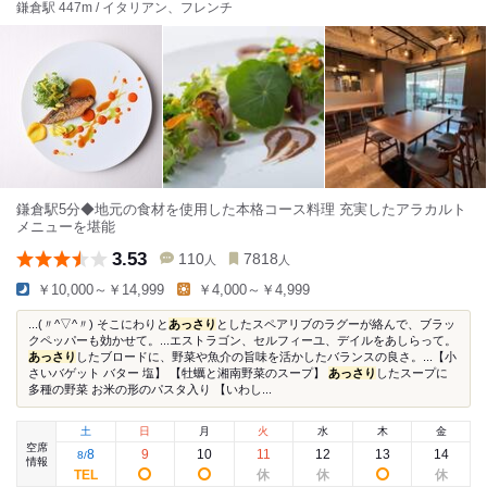
鎌倉駅 447m / イタリアン、フレンチ
鎌倉駅5分◆地元の食材を使用した本格コース料理 充実したアラカルト
メニューを堪能
3.53
110
7818
人
人
￥10,000～￥14,999
￥4,000～￥4,999
...(〃^▽^〃) そこにわりと
あっさり
としたスペアリブのラグーが絡んで、ブラッ
クペッパーも効かせて。...エストラゴン、セルフィーユ、デイルをあしらって。
あっさり
したブロードに、野菜や魚介の旨味を活かしたバランスの良さ。...【小
さいバゲット バター 塩】 【牡蠣と湘南野菜のスープ】
あっさり
したスープに
多種の野菜 お米の形のパスタ入り 【いわし...
土
日
月
火
水
木
金
空席
8
9
10
11
12
13
14
8
/
情報