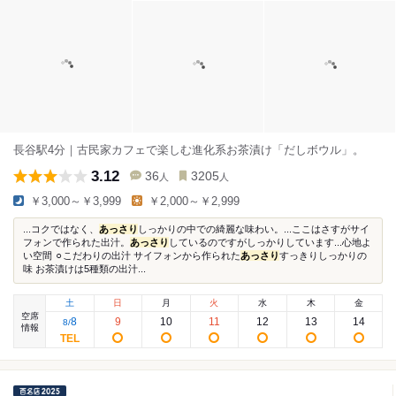
長谷駅4分｜古民家カフェで楽しむ進化系お茶漬け「だしボウル」。
3.12
36
3205
人
人
￥3,000～￥3,999
￥2,000～￥2,999
...コクではなく、
あっさり
しっかりの中での綺麗な味わい。...ここはさすがサイ
フォンで作られた出汁。
あっさり
しているのですがしっかりしています...心地よ
い空間 ⚪︎こだわりの出汁 サイフォンから作られた
あっさり
すっきりしっかりの
味 お茶漬けは5種類の出汁...
土
日
月
火
水
木
金
空席
8
9
10
11
12
13
14
8
/
情報