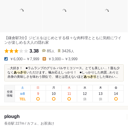
【鎌倉駅3分】ジビエをはじめとする様々な肉料理とともに気軽にワイ
ンが楽しめる大人の隠れ家
3.38
85
3426
人
人
￥6,000～￥7,999
￥3,000～￥3,999
...大好き！ ■ラムランプのグリル バルサミコソース。とても美しい…！脂も少
なく
あっさり
いただけます。噛み応えしっかり！ ■しっかりした肉質...わりと
赤身の美味しさを味わう部位で、 猪とは思えないほど
あっさり
とした味わい...
土
日
月
火
水
木
金
空席
8
9
10
11
12
13
14
8
/
情報
plough
長谷駅 227m / カフェ、お茶漬け