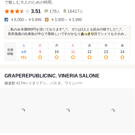
で愉しむ大人のための時間。
3.51
178
16417
人
人
￥8,000～￥9,999
￥3,000～￥3,999
...私のみ冷酒800円を頂いております^_^。 ガリは2人とも好みの味でした^_^。
長井漁港の白身魚が中心で美味しいですがかなり
あっさり
目でシャリも小さめ...
土
日
月
火
水
木
金
空席
8
9
10
11
12
13
14
8
/
情報
GRAPEREPUBLICINC. VINERIA SALONE
鎌倉駅 417m / イタリアン、パスタ、ワインバー