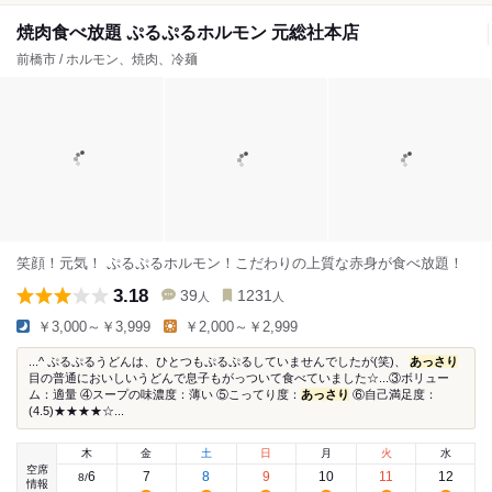
焼肉食べ放題 ぷるぷるホルモン 元総社本店
前橋市 / ホルモン、焼肉、冷麺
笑顔！元気！ ぷるぷるホルモン！こだわりの上質な赤身が食べ放題！
3.18
39
1231
人
人
￥3,000～￥3,999
￥2,000～￥2,999
...^ ぷるぷるうどんは、ひとつもぷるぷるしていませんでしたが(笑)、
あっさり
目の普通においしいうどんで息子もがっついて食べていました☆...③ボリュー
ム：適量 ④スープの味濃度：薄い ⑤こってり度：
あっさり
⑥自己満足度：
(4.5)★★★★☆...
木
金
土
日
月
火
水
空席
6
7
8
9
10
11
12
8
/
情報