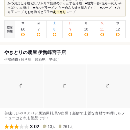
かつおだし冷麺 だしソムリエ監修のホッとする冷麺 ■親方一番♪塩らーめん や
っぱりこの味！ ■カルビラーメン らーめん大好き親方です！ ■スープ ■の
り玉スープ あおさ海苔と玉子の
あっさり
スープ...
木
金
土
日
月
火
水
空席
6
7
8
9
10
11
12
8
/
情報
やきとりの扇屋 伊勢崎宮子店
伊勢崎市 / 焼き鳥、居酒屋、串揚げ
美味しいやきとりと居酒屋料理が自慢！新鮮で上質な食材で料理したメ
ニューはどれも絶品です！
3.02
13
261
人
人