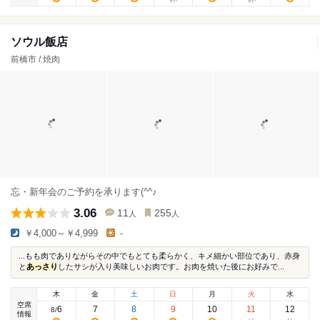
ソウル飯店
前橋市 / 焼肉
忘・新年会のご予約を承ります(^^♪
3.06
11
255
人
人
￥4,000～￥4,999
-
...もも肉でありながらその中でもとても柔らかく、キメ細かい部位であり、赤身
と
あっさり
したサシが入り美味しいお肉です。お肉を焼いた後にお好みで...
木
金
土
日
月
火
水
空席
6
7
8
9
10
11
12
8
/
情報