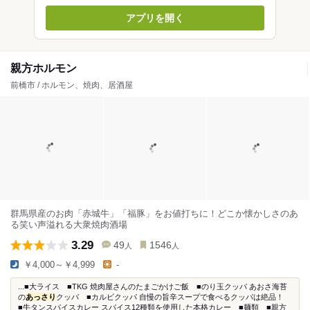
アプリを開く
親方ホルモン
前橋市 / ホルモン、焼肉、居酒屋
群馬県産のお肉「赤城牛」「福豚」をお値打ちに！どこか懐かしさのあ
る笑い声溢れる大衆焼肉酒場
3.29
49
1546
人
人
￥4,000～￥4,999
-
...■大ライス ■TKG 焼肉屋さんのたまごかけご飯 ■のり玉クッパ あおさ海苔
の
あっさり
クッパ ■カルビクッパ 自慢の旨辛スープで食べるクッパは絶品！
■牛タンスパイスカレー スパイス12種類を使用した本格カレー ■麺類 ■親方