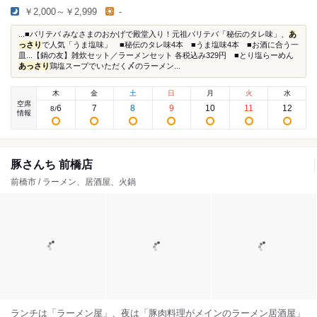
￥2,000～￥2,999
-
...■バリテバ みなさまのおかげで殿堂入り！元祖バリテバ「秘伝のタレ味」、
あ
っさり
で人気「うま塩味」 ■秘伝のタレ味4本 ■うま塩味4本 ■お酒に合う一
皿...【鍋の友】雑炊セット／ラーメンセット 各税込み329円 ■とり塩らーめん
あっさり
鶏塩スープでいただく〆のラーメン...
木
金
土
日
月
火
水
空席
6
7
8
9
10
11
12
8
/
情報
豚さんち 前橋店
前橋市 / ラーメン、居酒屋、火鍋
ランチは「ラーメン屋」、夜は「豚肉料理がメインのラーメン居酒屋」