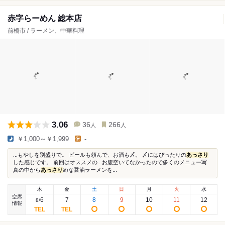
赤字らーめん 総本店
前橋市 / ラーメン、中華料理
3.06
36
266
人
人
￥1,000～￥1,999
-
...もやしを別盛りで。 ビールも頼んで、お酒も〆。 〆にはぴったりの
あっさり
した感じです。 前回はオススメの...お腹空いてなかったので多くのメニュー写
真の中から
あっさり
めな醤油ラーメンを...
木
金
土
日
月
火
水
空席
6
7
8
9
10
11
12
8
/
情報