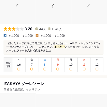
3.20
44
1645
人
人
￥1,000～￥1,999
￥1,000～￥1,999
...残ったスープに混ぜて雑炊風にお楽しみください♪ ■中辛 トムヤンクン&フォ
ー 世界3大スープの1つ、トムヤンクン。
あっさり
とした魚介たっぷりのピリ辛
スープにフォーを入れて煮込みました...
木
金
土
日
月
火
水
空席
6
7
8
9
10
11
12
8
/
情報
IZAKAYA ソーレソーレ
前橋市 / 居酒屋、イタリアン