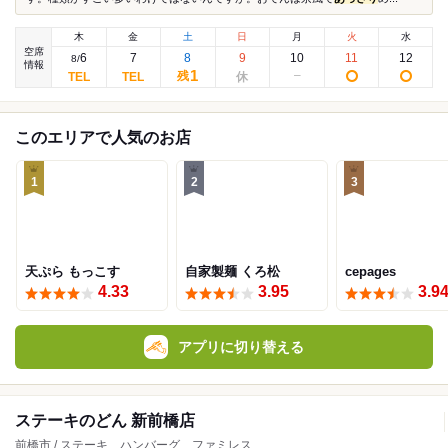
木
金
土
日
月
火
水
空席
6
7
8
9
10
11
12
8
/
情報
1
残
このエリアで人気のお店
1
2
3
天ぷら もっこす
自家製麺 くろ松
cepages
4.33
3.95
3.9
アプリに切り替える
ステーキのどん 新前橋店
前橋市 / ステーキ、ハンバーグ、ファミレス