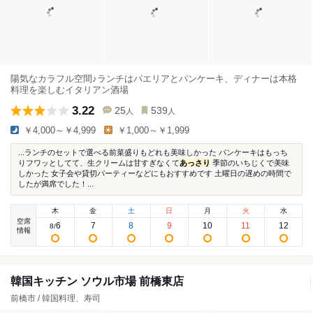
陽気なカラフル空間♪ランチはパエリアとパンケーキ、ディナーは本格
料理を楽しむイタリアン酒場
3.22
25
539
人
人
￥4,000～￥4,999
￥1,000～￥1,999
...ランチのセットで選べる前菜盛りもどれも美味しかった パンケーキはもっち
りフワッとしてて、生クリームは甘すぎなくて
あっさり
季節のいちじくで美味
しかった 女子会や貸切パーティーなどにもおすすめです 土曜日の遅めの時間で
したが満席でした！...
木
金
土
日
月
火
水
空席
6
7
8
9
10
11
12
8
/
情報
韓国キッチン ソウル市場 前橋東店
前橋市 / 韓国料理、寿司