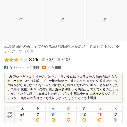
本場韓国の名物シェフが作る本格韓国料理を堪能して味わえるお店 ❖
テイクアウト可❖
3.25
30
846
人
人
￥2,000～￥2,999
～￥999
...早速いただきます うーん、冷たい！暑い夏にはたまりません 味の方はかなり
あっさり
さっぱり味 酸っぱい大根の漬物と一緒にいただきますが 酸味ばかりで
旨味が少し足りないかな〜 自分的には少し物足りないので キムチとか投入した
い気持ち 素揚げチキンの方も割と
あっさり
味 よく映画とかで出てくるのは けっ
こうジャンクな感じに見えましたが こちらのお店は全体的に
あっさり
なんでし
ょうか？ 奥さんの方はとても美味しかったそうで とても上機嫌...
木
金
土
日
月
火
水
空席
6
7
8
9
10
11
12
8
/
情報