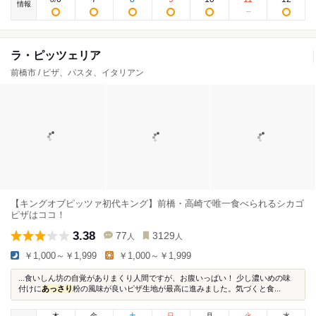
情報
ラ・ピッツェリア
前橋市 / ピザ、パスタ、イタリアン
【キングオブピッツァ初代キング】前橋・高崎で唯一食べられるシカゴ
ピザはココ！
3.38
77
3129
人
人
￥1,000～￥1,999
￥1,000～￥1,999
...食いしん坊の自覚がありまくり人間ですが、お腹いっぱい！ 少し濃いめの味
付けに
あっさり
粉の風味が良いピザ生地が最高に進みました。気づくと食...
木
金
土
日
月
火
水