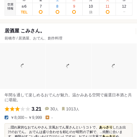
空席
6
7
8
9
10
11
12
8
/
情報
居酒屋 こみさん。
前橋市 / 居酒屋、おでん、創作料理
年間を通して楽しめるおでんが魅力。温かみある空間で厳選日本酒と共
に堪能。
3.21
30
1013
人
人
￥8,000～￥9,999
-
...隠れ家的なおでんやさん 京風おでん屋さんというコトで、
あっさり
したお出
汁のおでん。 おでんは盛り合わせを頼むのが暗黙の了解で、...焼酎に合いま
す。種類がすごい多いわけではないんですが。おでんは京風で
あっさり
め...