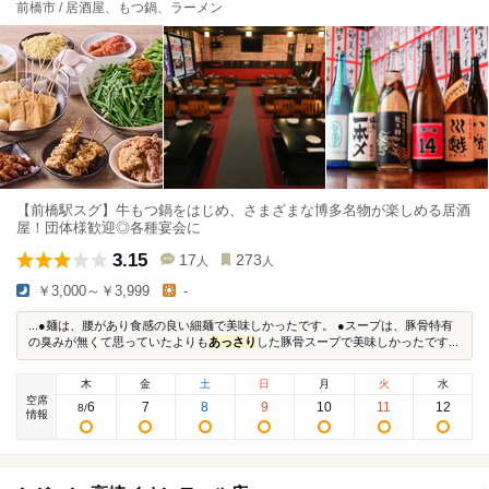
前橋市 / 居酒屋、もつ鍋、ラーメン
【前橋駅スグ】牛もつ鍋をはじめ、さまざまな博多名物が楽しめる居酒
屋！団体様歓迎◎各種宴会に
3.15
17
273
人
人
￥3,000～￥3,999
-
...●麺は、腰があり食感の良い細麺で美味しかったです。 ●スープは、豚骨特有
の臭みが無くて思っていたよりも
あっさり
した豚骨スープで美味しかったです...
木
金
土
日
月
火
水
空席
6
7
8
9
10
11
12
8
/
情報