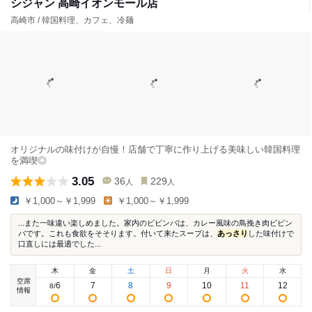
シジャン 高崎イオンモール店
高崎市 / 韓国料理、カフェ、冷麺
オリジナルの味付けが自慢！店舗で丁寧に作り上げる美味しい韓国料理
を満喫◎
3.05
36
229
人
人
￥1,000～￥1,999
￥1,000～￥1,999
...また一味違い楽しめました。家内のビビンバは、カレー風味の鳥挽き肉ビビン
バです。これも食欲をそそります。付いて来たスープは、
あっさり
した味付けで
口直しには最適でした...
木
金
土
日
月
火
水
空席
6
7
8
9
10
11
12
8
/
情報