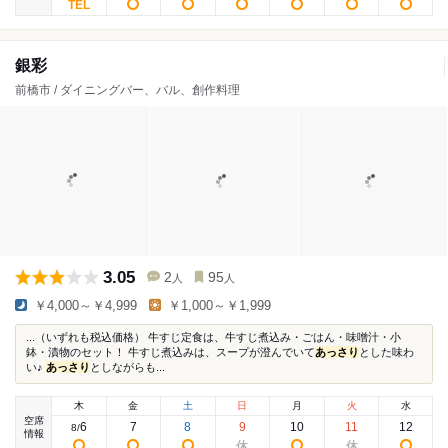
銀彩
前橋市 / ダイニングバー、バル、創作料理
3.05
2
95
人
人
￥4,000～￥4,999
￥1,000～￥1,999
...（いずれも税込価格） 牛すじ定食は、牛すじ煮込み・ごはん・味噌汁・小
鉢・漬物のセット！ 牛すじ煮込みは、スープが澄んでいて
あっさり
とした味わ
い♪
あっさり
としながらも...
木
金
土
日
月
火
水
空席
6
7
8
9
10
11
12
8
/
情報