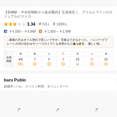
【前橋駅・中央前橋駅から徒歩圏内】五差路近く、グリルとワインのカ
ジュアルビストロ
3.34
53
1699
人
人
￥4,000～￥4,999
￥1,000～￥1,999
...最後の方はオイル塗れで悲しいですが、完食はできなかった。 ハンバーグプ
レートの付け合わせやソースのトマトも全部かなり
あっさり
。 優しい味...
木
金
土
日
月
火
水
空席
6
7
8
9
10
11
12
8
/
情報
baru Publo
前橋市 / バル、スペイン料理、ダイニングバー