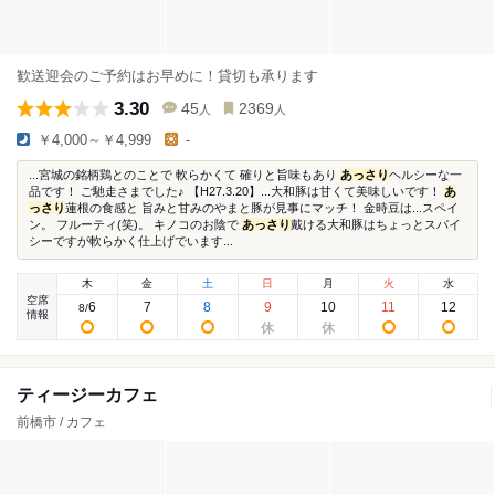
歓送迎会のご予約はお早めに！貸切も承ります
3.30
45
2369
人
人
￥4,000～￥4,999
-
...宮城の銘柄鶏とのことで 軟らかくて 確りと旨味もあり
あっさり
ヘルシーな一
品です！ ご馳走さまでした♪ 【H27.3.20】...大和豚は甘くて美味しいです！
あ
っさり
蓮根の食感と 旨みと甘みのやまと豚が見事にマッチ！ 金時豆は...スペイ
ン。 フルーティ(笑)。 キノコのお陰で
あっさり
戴ける大和豚はちょっとスパイ
シーですが軟らかく仕上げでいます...
木
金
土
日
月
火
水
空席
6
7
8
9
10
11
12
8
/
情報
ティージーカフェ
前橋市 / カフェ