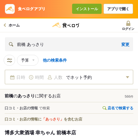
インストール
アプリで開く
ホーム
ログイン
変更
前橋 あっさり
予算
他の検索条件
日時
時間
人数
でネット予約
前橋
の
あっさり
に関する
お店
566
件
口コミ・お店の情報
で検索
店名で検索する
口コミ・お店の情報に
「あっさり」
を含むお店
博多大衆酒場 幸ちゃん 前橋本店