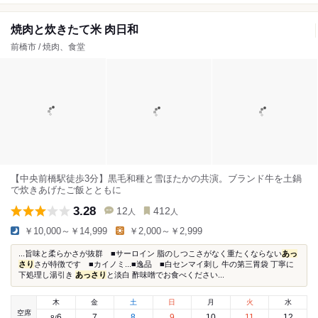
焼肉と炊きたて米 肉日和
前橋市 / 焼肉、食堂
【中央前橋駅徒歩3分】黒毛和種と雪ほたかの共演。ブランド牛を土鍋
で炊きあげたご飯とともに
3.28
12
412
人
人
￥10,000～￥14,999
￥2,000～￥2,999
...旨味と柔らかさが抜群 ■サーロイン 脂のしつこさがなく重たくならない
あっ
さり
さが特徴です ■カイノミ...■逸品 ■白センマイ刺し 牛の第三胃袋 丁寧に
下処理し湯引き
あっさり
と淡白 酢味噌でお食べください...
木
金
土
日
月
火
水
空席
6
7
8
9
10
11
12
8
/