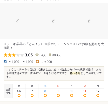
ステーキ業界の「どん！」圧倒的ボリューム＆コスパでお腹も財布も大
満足！
3.05
54
383
人
人
￥1,000～￥1,999
～￥999
...すぐにステーキも運ばれて来ました。油ハネ防止のカバーの状態で登場、お肉
も結構大きめです。醤油のソースをかけるのですが、
あっさり
として美味しいで
す...
木
金
土
日
月
火
水
空席
6
7
8
9
10
11
12
8
/
情報