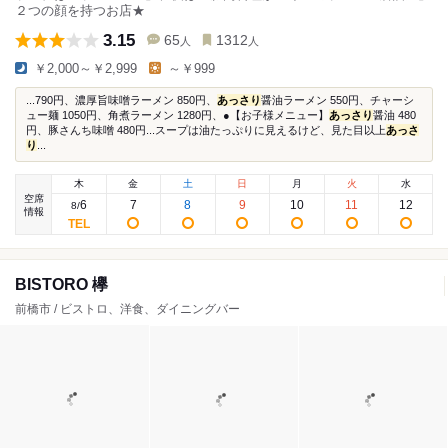
２つの顔を持つお店★
3.15
65
1312
人
人
￥2,000～￥2,999
～￥999
...790円、濃厚旨味噌ラーメン 850円、
あっさり
醤油ラーメン 550円、チャーシ
ュー麺 1050円、角煮ラーメン 1280円、●【お子様メニュー】
あっさり
醤油 480
円、豚さんち味噌 480円...スープは油たっぷりに見えるけど、見た目以上
あっさ
り
...
木
金
土
日
月
火
水
空席
6
7
8
9
10
11
12
8
/
情報
BISTORO 欅
前橋市 / ビストロ、洋食、ダイニングバー