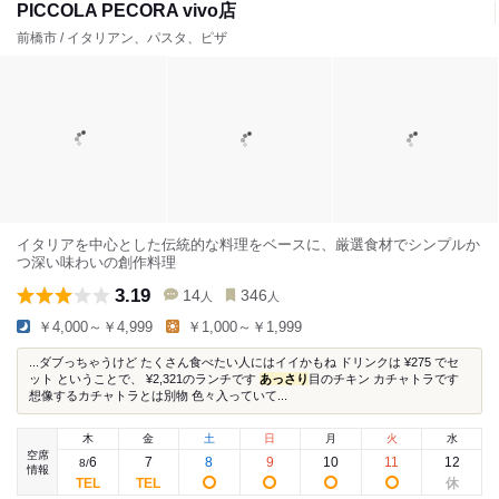
PICCOLA PECORA vivo店
前橋市 / イタリアン、パスタ、ピザ
イタリアを中心とした伝統的な料理をベースに、厳選食材でシンプルか
つ深い味わいの創作料理
3.19
14
346
人
人
￥4,000～￥4,999
￥1,000～￥1,999
...ダブっちゃうけど たくさん食べたい人にはイイかもね ドリンクは ¥275 でセ
ット ということで、 ¥2,321のランチです
あっさり
目のチキン カチャトラです
想像するカチャトラとは別物 色々入っていて...
木
金
土
日
月
火
水
空席
6
7
8
9
10
11
12
8
/
情報