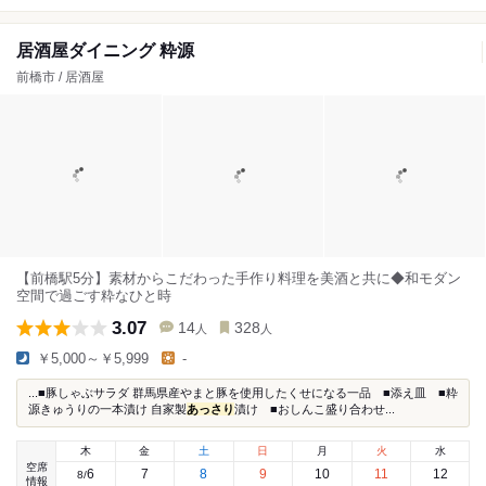
居酒屋ダイニング 粋源
前橋市 / 居酒屋
【前橋駅5分】素材からこだわった手作り料理を美酒と共に◆和モダン
空間で過ごす粋なひと時
3.07
14
328
人
人
￥5,000～￥5,999
-
...■豚しゃぶサラダ 群馬県産やまと豚を使用したくせになる一品 ■添え皿 ■粋
源きゅうりの一本漬け 自家製
あっさり
漬け ■おしんこ盛り合わせ...
木
金
土
日
月
火
水
空席
6
7
8
9
10
11
12
8
/
情報