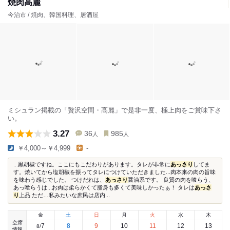
焼肉高麗
今治市 / 焼肉、韓国料理、居酒屋
ミシュラン掲載の「贅沢空間・髙麗」で是非一度、極上肉をご賞味下さ
い。
3.27
36
985
人
人
￥4,000～￥4,999
-
...黒胡椒ですね。ここにもこだわりがあります。タレが非常に
あっさり
してま
す。焼いてから塩胡椒を振ってタレにつけていただきました...肉本来の肉の旨味
を味わう感じでした。 つけだれは、
あっさり
醤油系です。 良質の肉を喰らう、
あっ喰らうは...お肉は柔らかくて脂身も多くて美味しかったぁ！ タレは
あっさ
り
上品 ただ…私みたいな庶民は店内...
金
土
日
月
火
水
木
空席
7
8
9
10
11
12
13
8
/
情報