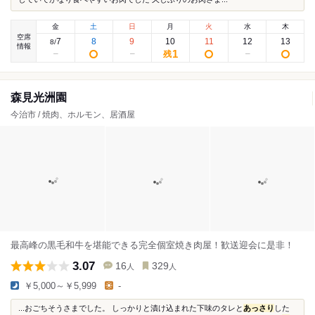
金
土
日
月
火
水
木
空席
7
8
9
10
11
12
13
8
/
情報
1
残
森見光洲園
今治市 / 焼肉、ホルモン、居酒屋
最高峰の黒毛和牛を堪能できる完全個室焼き肉屋！歓送迎会に是非！
3.07
16
329
人
人
￥5,000～￥5,999
-
...おごちそうさまでした。 しっかりと漬け込まれた下味のタレと
あっさり
した