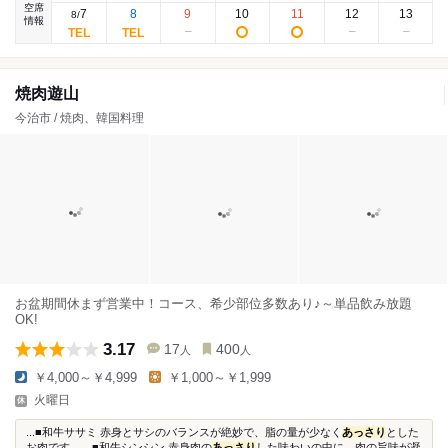
空席
7
8
9
10
11
12
13
8
/
情報
焼肉遊山
今治市 / 焼肉、韓国料理
お盆期間休まず営業中！コース、希少部位多数あり♪～単品飲み放題
OK!
3.17
17
400
人
人
￥4,000～￥4,999
￥1,000～￥1,999
火曜日
...■和牛ササミ 赤身とサシのバランスが絶妙で、脂の量が少なく
あっさり
とした
お肉です。 ■和牛シンシン 赤身肉の
あっさり
した味わいの中に、肉の旨味が凝