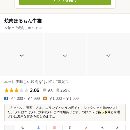
焼肉ほるもん牛雅
今治市 / 焼肉、ホルモン
本当に美味しい焼肉を"お得"に"満足”に
3.06
9
259
人
人
￥4,000～￥4,999
￥1,000～￥1,999
...キャベツ、玉葱、人参、エリンギという内容です。シャクシャク味わいまし
た。 タレはつけダレと味噌ダレと２種類あります。つけダレは
あっさり
と味噌
ダレは濃厚な甘みを楽しめます...
金
土
日
月
火
水
木