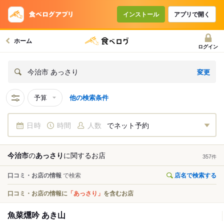
インストール
アプリで開く
ホーム
ログイン
変更
今治市 あっさり
予算
他の検索条件
日時
時間
人数
でネット予約
今治市
の
あっさり
に関する
お店
357
件
口コミ・お店の情報
で検索
店名で検索する
口コミ・お店の情報に
「あっさり」
を含むお店
魚菜燻吟 あき山