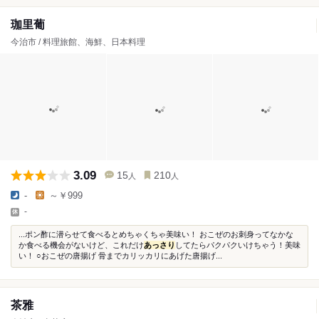
珈里葡
今治市 / 料理旅館、海鮮、日本料理
3.09
15
210
人
人
-
～￥999
-
...ポン酢に潜らせて食べるとめちゃくちゃ美味い！ おこぜのお刺身ってなかな
か食べる機会がないけど、これだけ
あっさり
してたらパクパクいけちゃう！美味
い！ ○おこぜの唐揚げ 骨までカリッカリにあげた唐揚げ...
茶雅