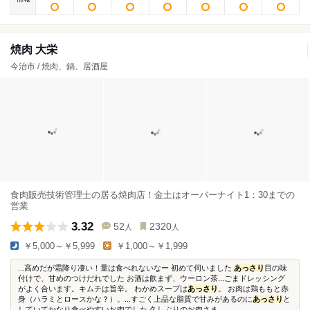
焼肉 大栄
今治市 / 焼肉、鍋、居酒屋
食肉販売技術管理士の居る焼肉店！金土はオーバーナイト1：30までの
営業
3.32
52
2320
人
人
￥5,000～￥5,999
￥1,000～￥1,999
...高めだが霜降り凄い！量は食べれないなー 初めて伺いました
あっさり
目の味
付けで、甘めのつけだれでした お酒は飲まず、ウーロン茶...ごまドレッシング
がよく合います。キムチは旨辛。 わかめスープは
あっさり
。 お肉は鶏ももと赤
身（ハラミとロースかな？）。...すごく上品な脂質で甘みがあるのに
あっさり
と
していてかなり食べやすいお肉でした 久しぶりのお肉さま...