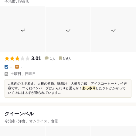
今治市 / 喫茶店
3.01
1
59
人
人
-
-
土曜日、日曜日
...豚肉のネギ和え、大根の煮物、味噌汁、大盛りご飯、アイスコーヒーという内
容です。 つくねハンバーグはふんわりと柔らかく
あっさり
したタレがかかって
いて上にはネギが降られています...
クイーンベル
今治市 / 洋食、オムライス、食堂