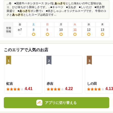
...各 ■国産牛ハネシタロース タレ/塩
あっさり
とした味わいの中に旨味があ
り、ひと味ちがう美味しさです。...■キャベツ ■玉ねぎ ■しいたけ ■焼き野
菜盛り ■
あっさり
ポン酢で♪ ■焼きしゃぶ...オリジナルスープです。 牛骨のコ
クと
あっさり
としたスープは絶品です...
金
土
日
月
火
水
木
空席
7
8
9
10
11
12
13
8
/
情報
このエリアで人気のお店
1
2
3
虹吉
赤吉
しの田
4.41
4.22
4.1
アプリに切り替える