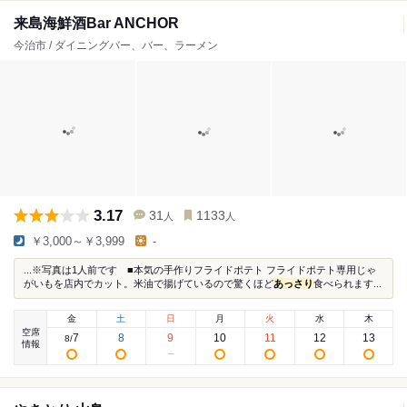
来島海鮮酒Bar ANCHOR
今治市 / ダイニングバー、バー、ラーメン
3.17
31
1133
人
人
￥3,000～￥3,999
-
...※写真は1人前です ■本気の手作りフライドポテト フライドポテト専用じゃ
がいもを店内でカット。米油で揚げているので驚くほど
あっさり
食べられます...
金
土
日
月
火
水
木
空席
7
8
9
10
11
12
13
8
/
情報