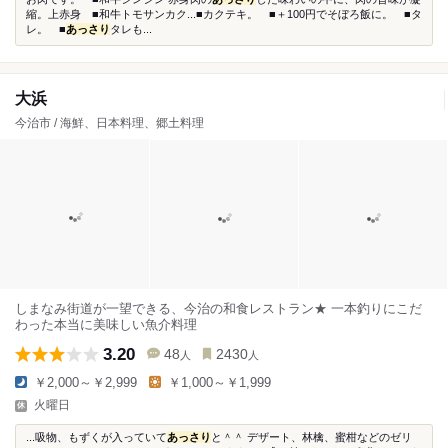
縮。上赤身 ■和牛トモサンカク...■カクテキ。 ■＋100円でそぼろ飯に。 ■タ
レ。 ■
あっさり
タレも...
大浜
今治市 / 海鮮、日本料理、郷土料理
しまなみ街道が一望できる、今治の和食レストラン★ 一本釣りにこだ
わった本当に美味しい魚介料理
3.20
48
2430
人
人
￥2,000～￥2,999
￥1,000～￥1,999
火曜日
...吸物、もずくが入っていて
あっさり
と＾＾ デザート、林檎、蜜柑などのゼリ