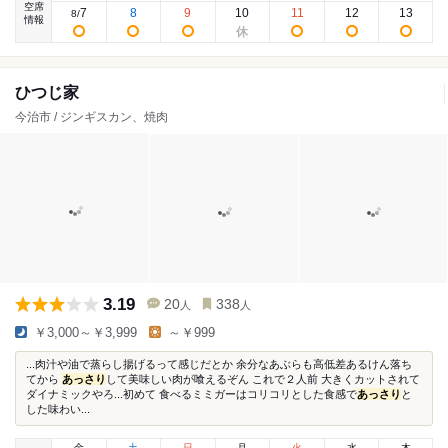
空席
7
8
9
10
11
12
13
8
/
情報
ひつじ家
今治市 / ジンギスカン、焼肉
3.19
20
338
人
人
￥3,000～￥3,999
～￥999
...肉汁や油で蒸らし揚げるって感じだとか 余分なあぶらも高低差あるけん落ち
てから
あっさり
して美味しい肉が喰えるぞん これで２人前 大きくカットされて
ダイナミックやろ...初めて 食べるミミガーはコリコリとした食感で
あっさり
と
した味わい...
金
土
日
月
火
水
木