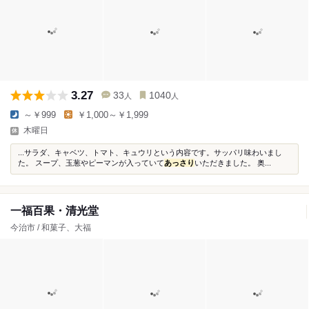
3.27
33
1040
人
人
～￥999
￥1,000～￥1,999
木曜日
...サラダ、キャベツ、トマト、キュウリという内容です。サッパリ味わいまし
た。 スープ、玉葱やピーマンが入っていて
あっさり
いただきました。 奥...
一福百果・清光堂
今治市 / 和菓子、大福