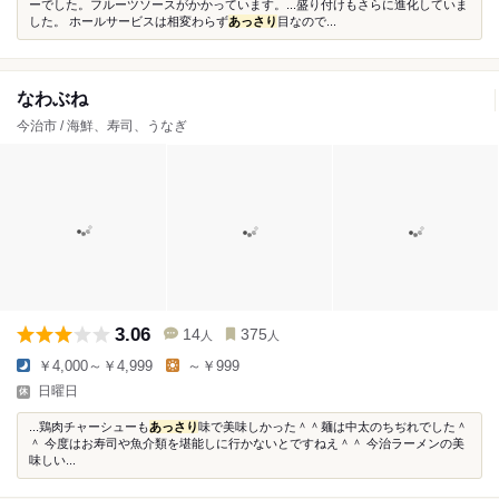
ーでした。フルーツソースがかかっています。...盛り付けもさらに進化していま
した。 ホールサービスは相変わらず
あっさり
目なので...
なわぶね
今治市 / 海鮮、寿司、うなぎ
3.06
14
375
人
人
￥4,000～￥4,999
～￥999
日曜日
...鶏肉チャーシューも
あっさり
味で美味しかった＾＾麺は中太のちぢれでした＾
＾ 今度はお寿司や魚介類を堪能しに行かないとですねえ＾＾ 今治ラーメンの美
味しい...