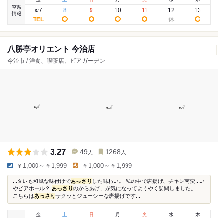
空席
7
8
9
10
11
12
13
8
/
情報
八勝亭オリエント 今治店
今治市 / 洋食、喫茶店、ビアガーデン
3.27
49
1268
人
人
￥1,000～￥1,999
￥1,000～￥1,999
...タレも和風な味付けで
あっさり
した味わい。 私の中で唐揚げ、チキン南蛮...い
やビアホール？
あっさり
のからあげ、が気になってようやく訪問しました。...
こちらは
あっさり
サクッとジューシーな唐揚げです...
金
土
日
月
火
水
木