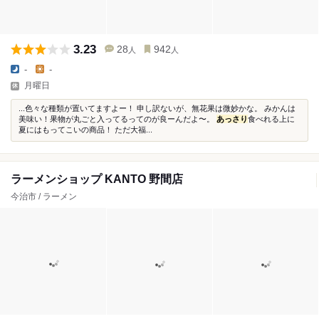
3.23
28
942
人
人
-
-
月曜日
...色々な種類が置いてますよー！ 申し訳ないが、無花果は微妙かな。 みかんは
美味い！果物が丸ごと入ってるってのが良ーんだよ〜。
あっさり
食べれる上に
夏にはもってこいの商品！ ただ大福...
ラーメンショップ KANTO 野間店
今治市 / ラーメン