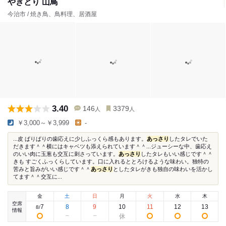
やきとり 山鳥
今治市 / 焼き鳥、鳥料理、居酒屋
3.40
146
3379
人
人
￥3,000～￥3,999
-
...皮 ぱりぱりの歯応えに少しふっくら感もあります。
あっさり
したタレでいた
だきます＾＾横にはキャベツも添えられています＾＾...ジューシーな中、歯応え
のいい肉に玉葱も交互に刺さっています。
あっさり
したタレもいい感じです＾＾
きも すごくふっくらしています。口に入れるととろけるような味わい。独特の
苦みと旨みがいい感じです＾＾
あっさり
としたタレがきも独自の味わいを活かし
てます＾＾交互に...
金
土
日
月
火
水
木
空席
7
8
9
10
11
12
13
8
/
情報