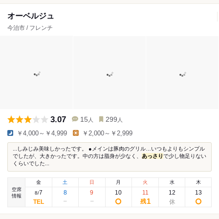
オーベルジュ
今治市 / フレンチ
3.07
15
299
人
人
￥4,000～￥4,999
￥2,000～￥2,999
...しみじみ美味しかったです。 ●メインは豚肉のグリル…いつもよりもシンプル
でしたが、大きかったです。中の方は脂身が少なく、
あっさり
で少し物足りない
くらいでした...
金
土
日
月
火
水
木
空席
7
8
9
10
11
12
13
8
/
情報
1
残