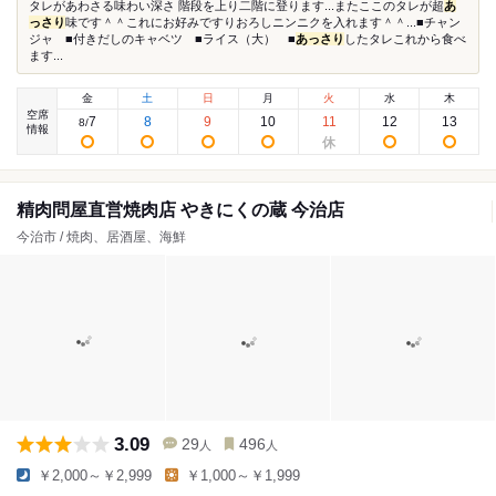
タレがあわさる味わい深さ 階段を上り二階に登ります...またここのタレが超
あ
っさり
味です＾＾これにお好みですりおろしニンニクを入れます＾＾...■チャン
ジャ ■付きだしのキャベツ ■ライス（大） ■
あっさり
したタレこれから食べ
ます...
金
土
日
月
火
水
木
空席
7
8
9
10
11
12
13
8
/
情報
精肉問屋直営焼肉店 やきにくの蔵 今治店
今治市 / 焼肉、居酒屋、海鮮
3.09
29
496
人
人
￥2,000～￥2,999
￥1,000～￥1,999