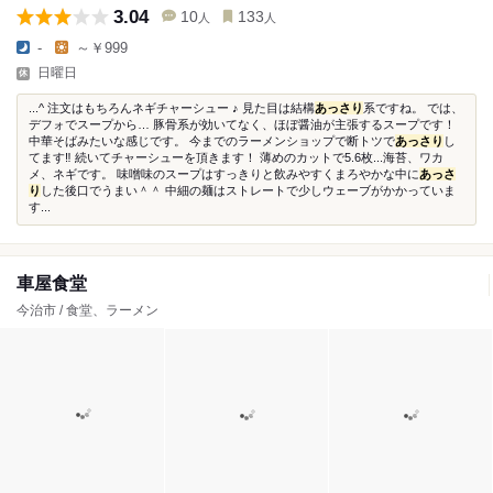
3.04
10
133
人
人
-
～￥999
日曜日
...^ 注文はもちろんネギチャーシュー ♪ 見た目は結構
あっさり
系ですね。 では、
デフォでスープから… 豚骨系が効いてなく、ほぼ醤油が主張するスープです！
中華そばみたいな感じです。 今までのラーメンショップで断トツで
あっさり
し
てます‼︎ 続いてチャーシューを頂きます！ 薄めのカットで5.6枚...海苔、ワカ
メ、ネギです。 味噌味のスープはすっきりと飲みやすくまろやかな中に
あっさ
り
した後口でうまい＾＾ 中細の麺はストレートで少しウェーブがかかっていま
す...
車屋食堂
今治市 / 食堂、ラーメン