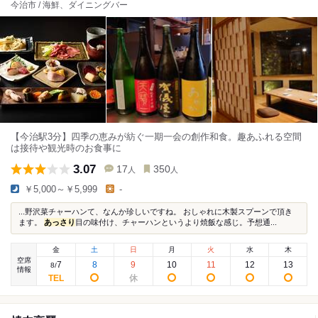
今治市 / 海鮮、ダイニングバー
【今治駅3分】四季の恵みが紡ぐ一期一会の創作和食。趣あふれる空間
は接待や観光時のお食事に
3.07
17
350
人
人
￥5,000～￥5,999
-
...野沢菜チャーハンて、なんか珍しいですね。 おしゃれに木製スプーンで頂き
ます。
あっさり
目の味付け、チャーハンというより焼飯な感じ。予想通...
金
土
日
月
火
水
木
空席
7
8
9
10
11
12
13
8
/
情報