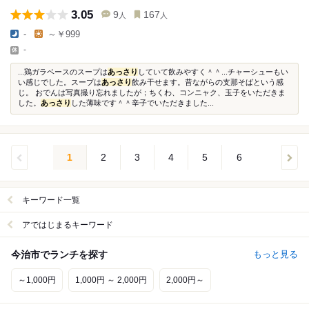
3.05
9
167
人
人
-
～￥999
-
...鶏ガラベースのスープは
あっさり
していて飲みやすく＾＾...チャーシューもい
い感じでした。スープは
あっさり
飲み干せます。昔ながらの支那そばという感
じ。 おでんは写真撮り忘れましたが；ちくわ、コンニャク、玉子をいただきま
した。
あっさり
した薄味です＾＾辛子でいただきました...
1
2
3
4
5
6
キーワード一覧
アではじまるキーワード
今治市でランチを探す
もっと見る
～1,000円
1,000円 ～ 2,000円
2,000円～