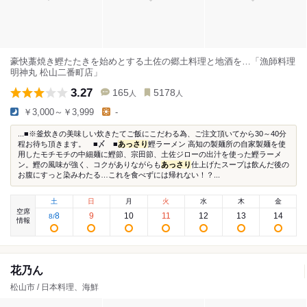
豪快藁焼き鰹たたきを始めとする土佐の郷土料理と地酒を…「漁師料理
明神丸 松山二番町店」
3.27
165
5178
人
人
￥3,000～￥3,999
-
...■※釜炊きの美味しい炊きたてご飯にこだわる為、ご注文頂いてから30～40分
程お待ち頂きます。 ■〆 ■
あっさり
鰹ラーメン 高知の製麺所の自家製麺を使
用したモチモチの中細麺に鰹節、宗田節、土佐ジローの出汁を使った鰹ラーメ
ン。鰹の風味が強く、コクがありながらも
あっさり
仕上げたスープは飲んだ後の
お腹にすっと染みわたる…これを食べずには帰れない！？...
土
日
月
火
水
木
金
空席
8
9
10
11
12
13
14
8
/
情報
花乃ん
松山市 / 日本料理、海鮮