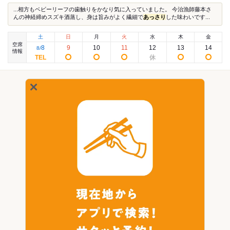
...相方もベビーリーフの歯触りをかなり気に入っていました。 今治漁師藤本さ
んの神経締めスズキ酒蒸し、身は旨みがよく繊細で
あっさり
した味わいです...
土
日
月
火
水
木
金
空席
8
9
10
11
12
13
14
8
/
情報