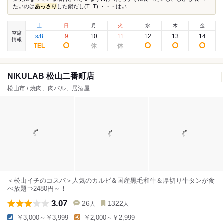
たいのは
あっさり
した鍋だし(T_T) ・・・はい...
土
日
月
火
水
木
金
空席
8
9
10
11
12
13
14
8
/
情報
NIKULAB 松山二番町店
松山市 / 焼肉、肉バル、居酒屋
＜松山イチのコスパ＞人気のカルビ＆国産黒毛和牛＆厚切り牛タンが食
べ放題⇒2480円～！
3.07
26
1322
人
人
￥3,000～￥3,999
￥2,000～￥2,999