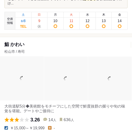
け...
土
日
月
火
水
木
金
空席
8
9
10
11
12
13
14
8
/
情報
鮨 かわい
松山市 / 寿司
大街道駅5分◆美術館をモチーフにした空間で鮮度抜群の握りや旬の味
覚を堪能。デートやご接待に
3.26
14
636
人
人
￥15,000～￥19,999
-