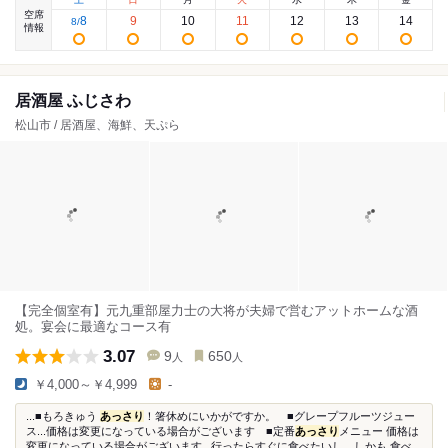
空席
8
9
10
11
12
13
14
8
/
情報
居酒屋 ふじさわ
松山市 / 居酒屋、海鮮、天ぷら
【完全個室有】元九重部屋力士の大将が夫婦で営むアットホームな酒
処。宴会に最適なコース有
3.07
9
650
人
人
￥4,000～￥4,999
-
...■もろきゅう
あっさり
！箸休めにいかがですか。 ■グレープフルーツジュー
ス...価格は変更になっている場合がございます ■定番
あっさり
メニュー 価格は
変更になっている場合がございます...行ったらすぐに食べたいし、しかも 食べ