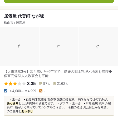
居酒屋 代官町 なが坂
松山市 / 居酒屋
【大街道駅3分】落ち着いた和空間で、愛媛の郷土料理と地酒を満喫◆
個室完備◎大人数宴会も可能
3.35
97
2162
人
人
￥4,000～￥4,999
-
...・正一合 ■石鎚 純米無濾過 西条市 愛媛の誇る蔵。 純米ならではの甘みが、
あっさり
とした料理を引き立てます。 ・グラス ・正一合 ■川亀 山廃 純米 八幡
浜市...脂がよく乗っていてシンプルにうまい。 名物の煮込 見た目はかなり濃い
のに意外と
あっさり
...