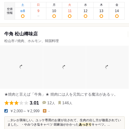
土
日
月
火
水
木
金
空席
8
9
10
11
12
13
14
8
/
情報
牛角 松山樽味店
松山市 / 焼肉、ホルモン、韓国料理
★焼肉と言えば「牛角」★ 焼肉には人を元気にする魔法があるッ。
3.01
12
146
人
人
￥2,000～￥2,999
-
...タレが美味しい。ユッケ専用のお箸が出されて、生肉の出し方が徹底されてい
ました。 ・やみつき塩キャベツ 胡麻油がかかった
あっさり
キャベツ。...