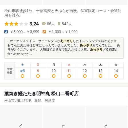
松山市駅徒歩1分。十割蕎麦と天ぷらが自慢。個室限定コース・会議利
用も対応。
3.24
66
842
人
人
￥3,000～￥3,999
￥1,000～￥1,999
...オニオンスライス、サニーレタスが
あっさり
したドレッシングで味わえます...
おでんは見た目ほど味はしゅんでいませんでした。
あっさり
おでんでした。...あ
りがとうございます。 大晦日で居酒屋で飲んだ後に入店。
あっさり
ざる蕎麦が
食べたかったが...
土
日
月
火
水
木
金
空席
8
9
10
11
12
13
14
8
/
情報
藁焼き鰹たたき明神丸 松山二番町店
松山市 / 郷土料理、海鮮、居酒屋