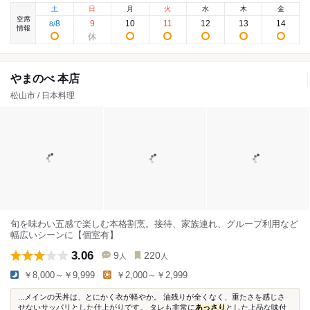
土
日
月
火
水
木
金
空席
8
9
10
11
12
13
14
8
/
情報
やまのべ 本店
松山市 / 日本料理
旬を味わい五感で楽しむ本格割烹。接待、家族連れ、グループ利用など
幅広いシーンに【個室有】
3.06
9
220
人
人
￥8,000～￥9,999
￥2,000～￥2,999
...メインの天丼は、とにかく衣が軽やか。 油残りが全くなく、重たさを感じさ
せないサッパリとした仕上がりです。 タレも非常に
あっさり
とした上品な味付