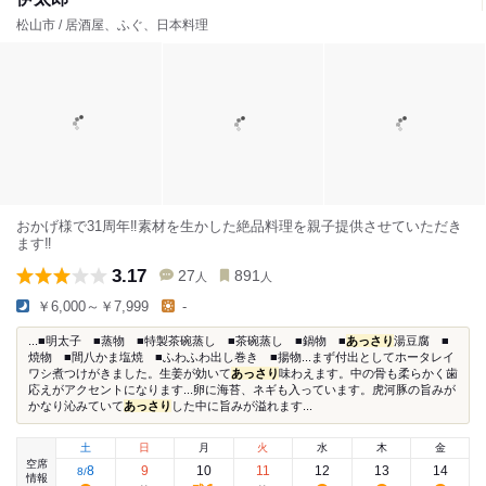
松山市 / 居酒屋、ふぐ、日本料理
おかげ様で31周年‼️素材を生かした絶品料理を親子提供させていただき
ます‼️
3.17
27
891
人
人
￥6,000～￥7,999
-
...■明太子 ■蒸物 ■特製茶碗蒸し ■茶碗蒸し ■鍋物 ■
あっさり
湯豆腐 ■
焼物 ■間八かま塩焼 ■ふわふわ出し巻き ■揚物...まず付出としてホータレイ
ワシ煮つけがきました。生姜が効いて
あっさり
味わえます。中の骨も柔らかく歯
応えがアクセントになります...卵に海苔、ネギも入っています。虎河豚の旨みが
かなり沁みていて
あっさり
した中に旨みが溢れます...
土
日
月
火
水
木
金
空席
8
9
10
11
12
13
14
8
/
情報