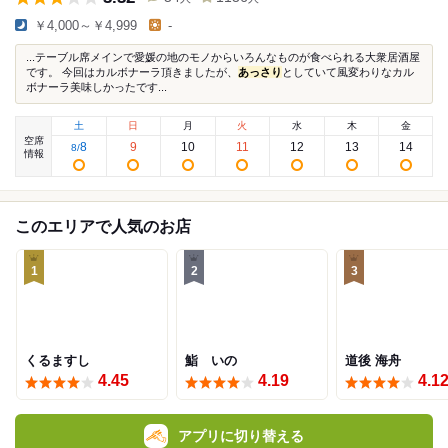
￥4,000～￥4,999
-
...テーブル席メインで愛媛の地のモノからいろんなものが食べられる大衆居酒屋
です。 今回はカルボナーラ頂きましたが、
あっさり
としていて風変わりなカル
ボナーラ美味しかったです...
土
日
月
火
水
木
金
空席
8
9
10
11
12
13
14
8
/
情報
このエリアで人気のお店
1
2
3
くるますし
鮨 いの
道後 海舟
4.45
4.19
4.1
アプリに切り替える