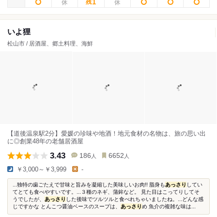
1
残
いよ狸
松山市 / 居酒屋、郷土料理、海鮮
【道後温泉駅2分】愛媛の珍味や地酒！地元食材の名物は、旅の思い出
に◎創業48年の老舗居酒屋
3.43
186
6652
人
人
￥3,000～￥3,999
-
...独特の歯ごたえで甘味と旨みを凝縮した美味しいお肉!! 脂身も
あっさり
してい
てとても食べやすいです。...３種のネギ、蒲鉾など。 見た目はこってりしてそ
うでしたが、
あっさり
した後味でツルツルと食べれちゃいましたね。...どんな感
じですかな とんこつ醤油ベースのスープは、
あっさり
め 魚介の複雑な味は...