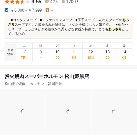
3.55
42
1700
人
人
￥6,000～￥7,999
-
...■コムタンスープ ■ユッケジャンスープ ■玉子スープ ふんわりタマゴの
あっ
さり
スープです。ご飯を入れた雑炊は小さなお子様にも大人気です。 ■豆もや
しスープ...しっとりときめ細やかで柔らかな食感が特徴で、とても
あっさり
とし
ているため...
土
日
月
火
水
木
金
空席
8
9
10
11
12
13
14
8
/
情報
1
残
炭火焼肉スーパーホルモン 松山姫原店
松山市 / 焼肉、ホルモン、韓国料理