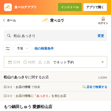
インストール
アプリで開く
ホーム
ログイン
変更
松山 あっさり
予算
他の検索条件
日時
時間
人数
でネット予約
松山
の
あっさり
に関する
お店
1,028
件
口コミ・お店の情報
で検索
店名で検索する
口コミ・お店の情報に
「あっさり」
を含むお店
もつ鍋田しゅう 愛媛松山店