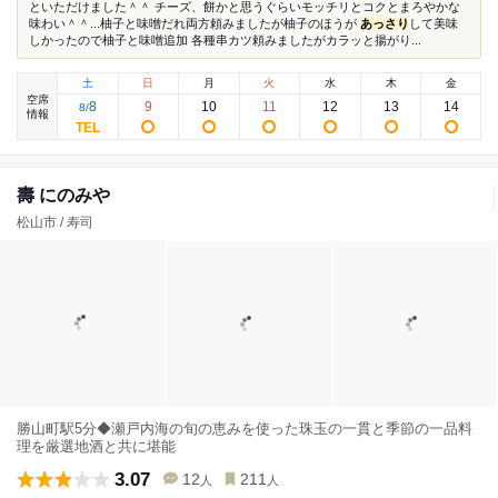
といただけました＾＾ チーズ、餅かと思うぐらいモッチリとコクとまろやかな
味わい＾＾...柚子と味噌だれ両方頼みましたが柚子のほうが
あっさり
して美味
しかったので柚子と味噌追加 各種串カツ頼みましたがカラッと揚がり...
土
日
月
火
水
木
金
空席
8
9
10
11
12
13
14
8
/
情報
壽 にのみや
松山市 / 寿司
勝山町駅5分◆瀬戸内海の旬の恵みを使った珠玉の一貫と季節の一品料
理を厳選地酒と共に堪能
3.07
12
211
人
人