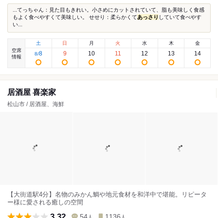
...てっちゃん：見た目もきれい。小さめにカットされていて、脂も美味しく食感
もよく食べやすくて美味しい。 せせり：柔らかくて
あっさり
していて食べやす
い...
土
日
月
火
水
木
金
空席
8
9
10
11
12
13
14
8
/
情報
居酒屋 喜楽家
松山市 / 居酒屋、海鮮
【大街道駅4分】名物のみかん鯛や地元食材を和洋中で堪能。リピータ
ー様に愛される癒しの空間
3.32
54
1136
人
人