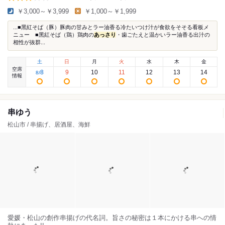
￥3,000～￥3,999
￥1,000～￥1,999
...■黑紅そば（豚）豚肉の甘みとラー油香る冷たいつけ汁が食欲をそそる看板メ
ニュー ■黑紅そば（鶏）鶏肉の
あっさり
・歯ごたえと温かいラー油香る出汁の
相性が抜群...
土
日
月
火
水
木
金
空席
8
9
10
11
12
13
14
8
/
情報
串ゆう
松山市 / 串揚げ、居酒屋、海鮮
愛媛・松山の創作串揚げの代名詞。旨さの秘密は１本にかける串への情