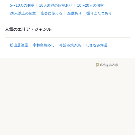
5〜10人の個室
10人未満の個室あり
10〜20人の個室
20人以上の個室
宴会に使える
座敷あり
掘りごたつあり
人気のエリア・ジャンル
松山居酒屋
宇和島鯛めし
今治市焼き鳥
しまなみ海道
広告を非表示