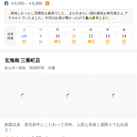
￥8,000～￥9,999
-
...美味しかったし雰囲気も最高でした。 また行きたい 隠れ家的お寿司屋さん ア
ラカルトでいたました。今日のお昼が重かったので
あっさり
とまた、...
土
日
月
火
水
木
金
空席
8
9
10
11
12
13
14
8
/
情報
1
1
残
残
玄海南 三番町店
松山市 / 焼肉、韓国料理、冷麺
創業以来、黒毛和牛にこだわって35年。上質な赤身と霜降りでお出迎
え！