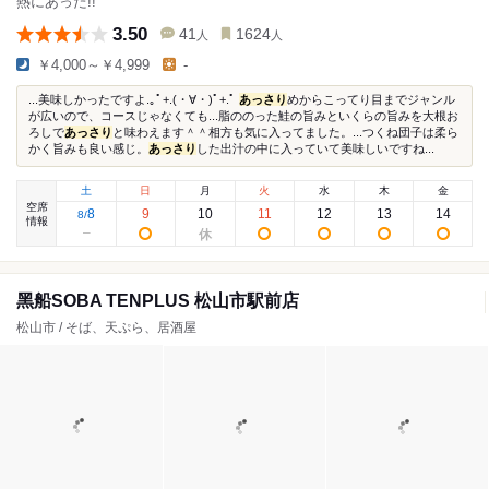
熱にあった!!
3.50
41
1624
人
人
￥4,000～￥4,999
-
...美味しかったですよ.｡ﾟ+.(・∀・)ﾟ+.ﾟ
あっさり
めからこってり目までジャンル
が広いので、コースじゃなくても...脂ののった鮭の旨みといくらの旨みを大根お
ろしで
あっさり
と味わえます＾＾相方も気に入ってました。...つくね団子は柔ら
かく旨みも良い感じ。
あっさり
した出汁の中に入っていて美味しいですね...
土
日
月
火
水
木
金
空席
8
9
10
11
12
13
14
8
/
情報
黑船SOBA TENPLUS 松山市駅前店
松山市 / そば、天ぷら、居酒屋