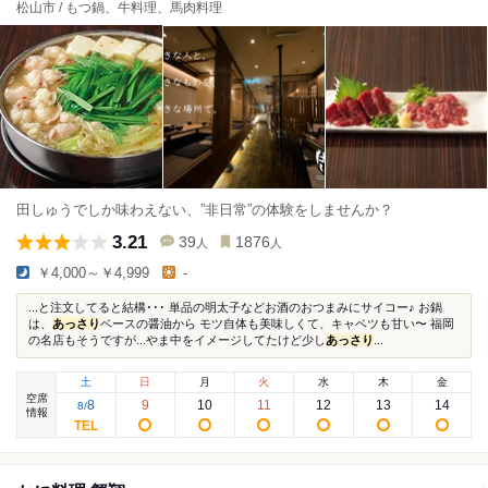
松山市 / もつ鍋、牛料理、馬肉料理
田しゅうでしか味わえない、”非日常”の体験をしませんか？
3.21
39
1876
人
人
￥4,000～￥4,999
-
...と注文してると結構･･･ 単品の明太子などお酒のおつまみにサイコー♪ お鍋
は、
あっさり
ベースの醤油から モツ自体も美味しくて、キャベツも甘い〜 福岡
の名店もそうですが...やま中をイメージしてたけど少し
あっさり
...
土
日
月
火
水
木
金
空席
8
9
10
11
12
13
14
8
/
情報