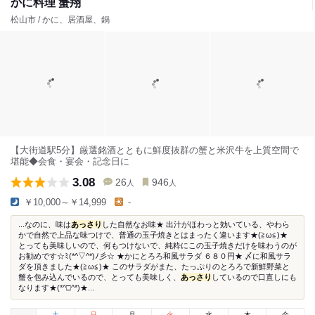
かに料理 蟹翔
松山市 / かに、居酒屋、鍋
【大街道駅5分】厳選銘酒とともに鮮度抜群の蟹と米沢牛を上質空間で
堪能◆会食・宴会・記念日に
3.08
26
946
人
人
￥10,000～￥14,999
-
...なのに、味は
あっさり
した自然なお味★ 出汁がほわっと効いている、やわら
かで自然で上品な味つけで、普通の玉子焼きとはまったく違います★(≧ω≦)★
とっても美味しいので、何もつけないで、純粋にこの玉子焼きだけを味わうのが
お勧めです☆ﾐ(*^▽^*)ﾉ彡☆ ★かにとろろ和風サラダ ６８０円★ 〆に和風サラ
ダを頂きました★(≧ω≦)★ このサラダがまた、たっぷりのとろろで新鮮野菜と
蟹を包み込んでいるので、とっても美味しく、
あっさり
しているので口直しにも
なります★(*^□^*)★...
土
日
月
火
水
木
金