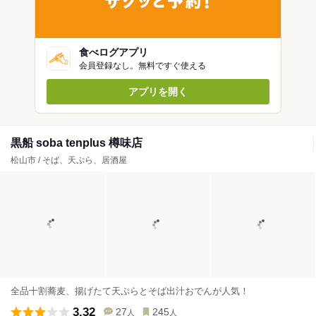
食べログアプリ
会員登録なし。無料ですぐ使える
アプリを開く
黒船 soba tenplus 樽味店
松山市 / そば、天ぷら、居酒屋
全品十割蕎麦、揚げたて天ぷらとそば出汁おでんが人気！
3.32
27
245
人
人