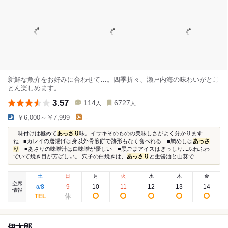
新鮮な魚介をお好みに合わせて…。四季折々、瀬戸内海の味わいがとこ
とん楽しめます。
3.57
114
6727
人
人
￥6,000～￥7,999
-
...味付けは極めて
あっさり
味。イサキそのものの美味しさがよく分かります
ね...■カレイの唐揚げは身以外骨煎餅で跡形もなく食べれる ■鯛めしは
あっさ
り
■あさりの味噌汁は白味噌が優しい ■黒ごまアイスはぎっしり...ふわふわ
でいて焼き目が芳ばしい。 穴子の白焼きは、
あっさり
と生醤油と山葵で...
土
日
月
火
水
木
金
空席
8
9
10
11
12
13
14
8
/
情報
伊太郎