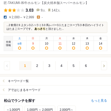
匠-TAKUMI-和牛ホルモン【炭火焼本舗スーパーホルモン】
3.03
9
142
人
人
￥2,000～￥2,999
-
...2 軟骨2.9 上タン3.2 ハラミ3.0 馬レバー3.1 たまごスープ3.3 本日のハイライト
はたまごスープです。
あっさり
と頂けました...
土
日
月
火
水
木
金
空席
8
9
10
11
12
13
14
8
/
情報
1
2
3
4
5
6
キーワード一覧
アではじまるキーワード
松山でランチを探す
もっと見る
～1,000円
1,000円 ～ 2,000円
2,000円～