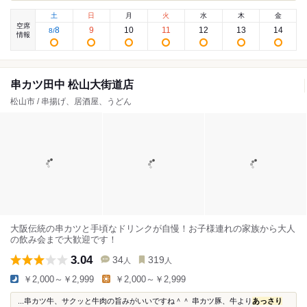
土
日
月
火
水
木
金
空席
8
9
10
11
12
13
14
8
/
情報
串カツ田中 松山大街道店
松山市 / 串揚げ、居酒屋、うどん
大阪伝統の串カツと手頃なドリンクが自慢！お子様連れの家族から大人
の飲み会まで大歓迎です！
3.04
34
319
人
人
￥2,000～￥2,999
￥2,000～￥2,999
...串カツ牛、サクッと牛肉の旨みがいいですね＾＾ 串カツ豚、牛より
あっさり