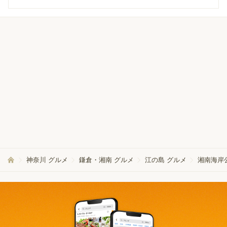
神奈川 グルメ
鎌倉・湘南 グルメ
江の島 グルメ
湘南海岸