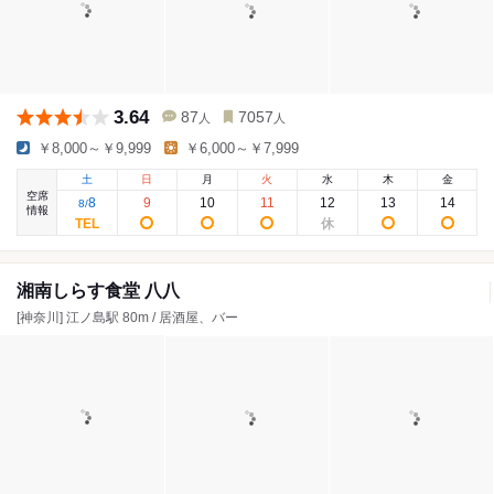
3.64
87
7057
人
人
￥8,000～￥9,999
￥6,000～￥7,999
土
日
月
火
水
木
金
空席
8
9
10
11
12
13
14
8
/
情報
湘南しらす食堂 八八
[神奈川] 江ノ島駅 80m / 居酒屋、バー