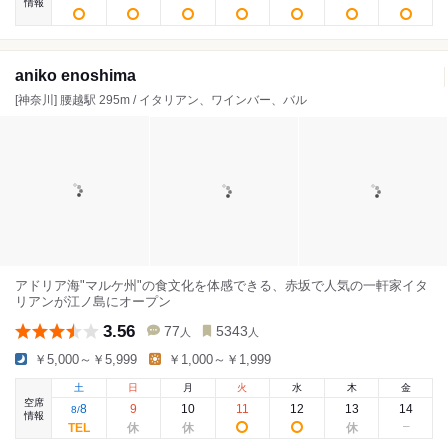
情報
aniko enoshima
[神奈川] 腰越駅 295m / イタリアン、ワインバー、バル
アドリア海"マルケ州"の食文化を体感できる、赤坂で人気の一軒家イタ
リアンが江ノ島にオープン
3.56
77
5343
人
人
￥5,000～￥5,999
￥1,000～￥1,999
土
日
月
火
水
木
金
空席
8
9
10
11
12
13
14
8
/
情報