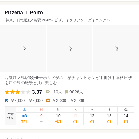
Pizzeria IL Porto
[神奈川] 片瀬江ノ島駅 204m / ピザ、イタリアン、ダイニングバー
片瀬江ノ島駅3分◆ナポリピザの世界チャンピオンが手掛ける本格ピザ
を江の島の絶景と共に楽しむ
3.37
110
9828
人
人
￥4,000～￥4,999
￥2,000～￥2,999
土
日
月
火
水
木
金
空席
8
9
10
11
12
13
14
8
/
情報
1
残