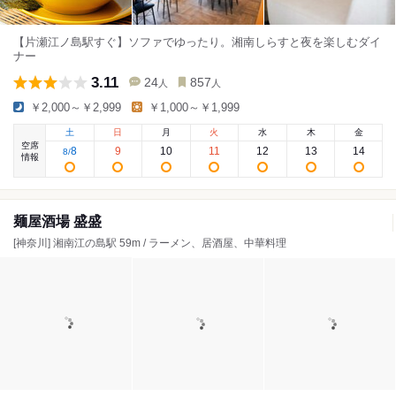
【片瀬江ノ島駅すぐ】ソファでゆったり。湘南しらすと夜を楽しむダイ
ナー
3.11
24
857
人
人
￥2,000～￥2,999
￥1,000～￥1,999
土
日
月
火
水
木
金
空席
8
9
10
11
12
13
14
8
/
情報
麺屋酒場 盛盛
[神奈川] 湘南江の島駅 59m / ラーメン、居酒屋、中華料理