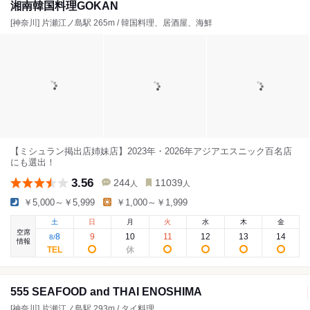
湘南韓国料理GOKAN
[神奈川] 片瀬江ノ島駅 265m / 韓国料理、居酒屋、海鮮
【ミシュラン掲出店姉妹店】2023年・2026年アジアエスニック百名店
にも選出！
3.56
244
11039
人
人
￥5,000～￥5,999
￥1,000～￥1,999
土
日
月
火
水
木
金
空席
8
9
10
11
12
13
14
8
/
情報
555 SEAFOOD and THAI ENOSHIMA
[神奈川] 片瀬江ノ島駅 293m / タイ料理