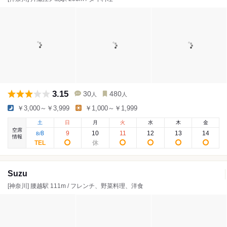
3.15
30
480
人
人
￥3,000～￥3,999
￥1,000～￥1,999
土
日
月
火
水
木
金
空席
8
9
10
11
12
13
14
8
/
情報
Suzu
[神奈川] 腰越駅 111m / フレンチ、野菜料理、洋食