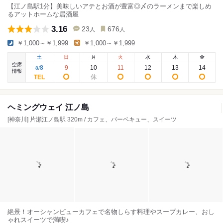
【江ノ島駅1分】美味しいアテとお酒が豊富◎〆のラーメンまで楽しめ
るアットホームな居酒屋
3.16
23
676
人
人
￥1,000～￥1,999
￥1,000～￥1,999
土
日
月
火
水
木
金
空席
8
9
10
11
12
13
14
8
/
情報
ヘミングウェイ 江ノ島
[神奈川] 片瀬江ノ島駅 320m / カフェ、バーベキュー、スイーツ
絶景！オーシャンビューカフェで名物しらす料理やスープカレー、おし
ゃれスイーツで満喫♪