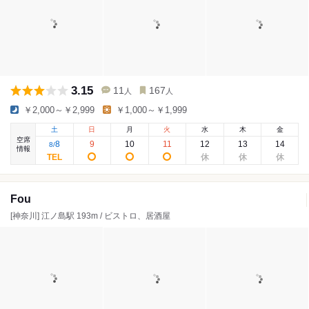
3.15
11
167
人
人
￥2,000～￥2,999
￥1,000～￥1,999
土
日
月
火
水
木
金
空席
8
9
10
11
12
13
14
8
/
情報
Fou
[神奈川] 江ノ島駅 193m / ビストロ、居酒屋