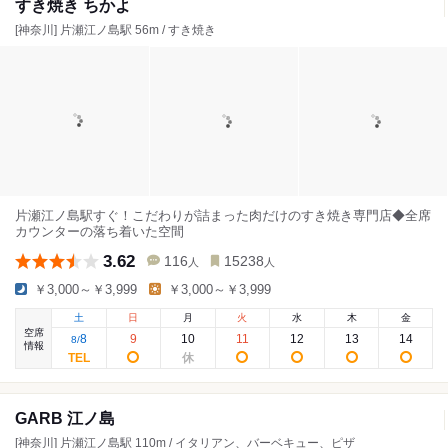
すき焼き ちかよ
[神奈川] 片瀬江ノ島駅 56m / すき焼き
片瀬江ノ島駅すぐ！こだわりが詰まった肉だけのすき焼き専門店◆全席
カウンターの落ち着いた空間
3.62
116
15238
人
人
￥3,000～￥3,999
￥3,000～￥3,999
土
日
月
火
水
木
金
空席
8
9
10
11
12
13
14
8
/
情報
GARB 江ノ島
[神奈川] 片瀬江ノ島駅 110m / イタリアン、バーベキュー、ピザ