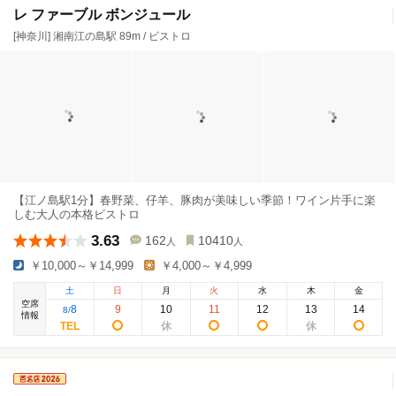
レ ファーブル ボンジュール
[神奈川] 湘南江の島駅 89m / ビストロ
【江ノ島駅1分】春野菜、仔羊、豚肉が美味しい季節！ワイン片手に楽
しむ大人の本格ビストロ
3.63
162
10410
人
人
￥10,000～￥14,999
￥4,000～￥4,999
土
日
月
火
水
木
金
空席
8
9
10
11
12
13
14
8
/
情報