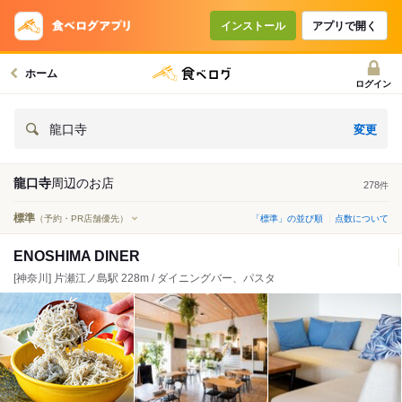
インストール
アプリで開く
ホーム
ログイン
変更
龍口寺
龍口寺
周辺の
お店
278
件
標準
（予約・PR店舗優先）
「標準」の並び順
点数について
ENOSHIMA DINER
[神奈川] 片瀬江ノ島駅 228m / ダイニングバー、パスタ