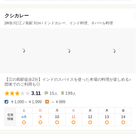
クシカレー
[神奈川] 江ノ島駅 91m / インドカレー、インド料理、ネパール料理
【江の島駅徒歩2分】インドのスパイスを使った本場の料理が楽しめる♪
団体でのご利用も◎
3.11
15
199
人
人
￥1,000～￥1,999
～￥999
土
日
月
火
水
木
金
空席
8
9
10
11
12
13
14
8
/
情報