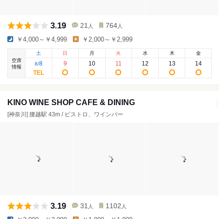
3.19
21
764
人
人
￥4,000～￥4,999
￥2,000～￥2,999
土
日
月
火
水
木
金
空席
8
9
10
11
12
13
14
8
/
情報
KINO WINE SHOP CAFE & DINING
[神奈川] 腰越駅 43m / ビストロ、ワインバー
3.19
31
1102
人
人