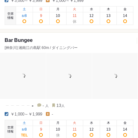
￥3,000～￥3,999
￥1,000～￥1,999
土
日
月
火
水
木
金
空席
8
9
10
11
12
13
14
8
/
情報
Bar Bungee
[神奈川] 湘南江の島駅 60m / ダイニングバー
-
-
13
人
人
￥1,000～￥1,999
-
土
日
月
火
水
木
金
空席
8
9
10
11
12
13
14
8
/
情報