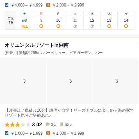
￥4,000～￥4,999
￥2,000～￥2,999
土
日
月
火
水
木
金
空席
8
9
10
11
12
13
14
8
/
情報
オリエンタルリゾートin湘南
[神奈川] 腰越駅 255m / バーベキュー、ビアガーデン、バー
【片瀬江ノ島徒歩10分】設備が自慢！リーズナブルに楽しめる海の家で
リゾート気分ご堪能あれ♪
3.02
3
63
人
人
￥1,000～￥1,999
￥1,000～￥1,999