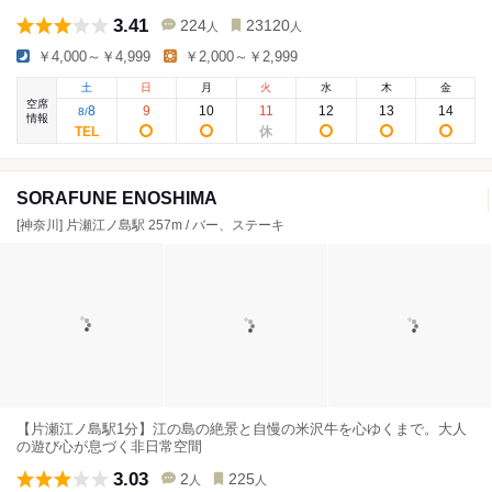
3.41
224
23120
人
人
￥4,000～￥4,999
￥2,000～￥2,999
土
日
月
火
水
木
金
空席
8
9
10
11
12
13
14
8
/
情報
SORAFUNE ENOSHIMA
[神奈川] 片瀬江ノ島駅 257m / バー、ステーキ
【片瀬江ノ島駅1分】江の島の絶景と自慢の米沢牛を心ゆくまで。大人
の遊び心が息づく非日常空間
3.03
2
225
人
人