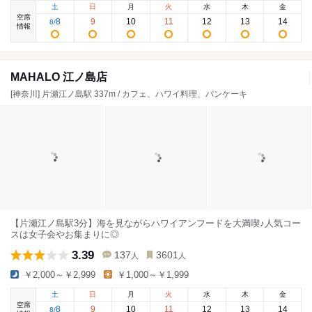
土
日
月
火
水
木
金
空席
8
9
10
11
12
13
14
8
/
情報
MAHALO 江ノ島店
[神奈川] 片瀬江ノ島駅 337m / カフェ、ハワイ料理、パンケーキ
【片瀬江ノ島駅3分】海を見ながらハワイアンフードを大満喫♪人気コー
スは女子会やお集まりに◎
3.39
137
3601
人
人
￥2,000～￥2,999
￥1,000～￥1,999
土
日
月
火
水
木
金
空席
8
9
10
11
12
13
14
8
/