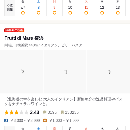
金
土
日
月
火
水
木
空席
7
8
9
10
11
12
13
8
/
情報
Frutti di Mare 横浜
[神奈川] 横浜駅 440m / イタリアン、ピザ、パスタ
【北海道の幸を楽しむ 大人のイタリアン】新鮮魚介の逸品料理やパス
タをナチュラルワインと。
3.43
319
13323
人
人
￥3,000～￥3,999
￥1,000～￥1,999
金
土
日
月
火
水
木