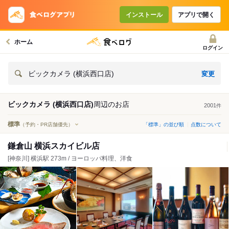
インストール
アプリで開く
ホーム
ログイン
変更
ビックカメラ (横浜西口店)
ビックカメラ (横浜西口店)
周辺の
お店
2001
件
標準
（予約・PR店舗優先）
「標準」の並び順
点数について
鎌倉山 横浜スカイビル店
[神奈川] 横浜駅 273m / ヨーロッパ料理、洋食