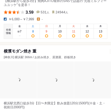
【横浜駅から徒歩3分】焼肉AJITO発祥のSNSで話題の"元祖ミルフィー
ユユッケ"を是非！
3.59
531
24944
人
人
￥6,000～￥7,999
-
金
土
日
月
火
水
木
空席
7
8
9
10
11
12
13
8
/
情報
横濱モダン焼き 重
[神奈川] 横浜駅 366m / お好み焼き、居酒屋、鉄板焼き
横浜駅北西口徒歩3分【日〜木限定】飲み放題120分1500円(※金・土・
祝前日2000円)