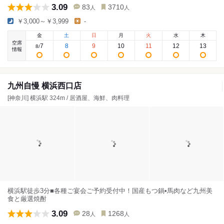
3.09
83
3710
人
人
￥3,000～￥3,999
-
金
土
日
月
火
水
木
空席
7
8
9
10
11
12
13
8
/
情報
九州自慢 横浜西口店
[神奈川] 横浜駅 324m / 居酒屋、海鮮、肉料理
横浜駅徒歩3分■各種ご宴会ご予約受付中！国産もつ鍋•馬肉など九州美
食と厳選焼酎
3.09
28
1268
人
人