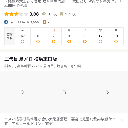
～銘柄鶏大山どり使用 焼き鳥専門店～「大山どり やみつき串カツ」 1
本99円で登場
3.08
165
7640
人
人
￥3,000～￥3,999
-
金
土
日
月
火
水
木
空席
7
8
9
10
11
12
13
8
/
情報
三代目 鳥メロ 横浜東口店
[神奈川] 高島町駅 272m / 居酒屋、焼き鳥、もつ鍋
コスパ抜群◎鳥料理が旨い大衆居酒屋｜宴会に最適な飲み放題付コース
有｜アルコールドリンク充実