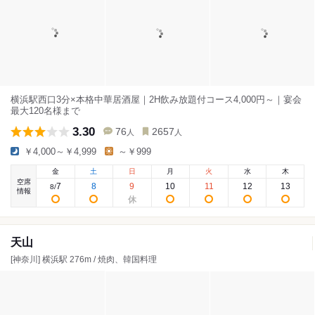
横浜駅西口3分×本格中華居酒屋｜2H飲み放題付コース4,000円～｜宴会
最大120名様まで
3.30
76
2657
人
人
￥4,000～￥4,999
～￥999
金
土
日
月
火
水
木
空席
7
8
9
10
11
12
13
8
/
情報
天山
[神奈川] 横浜駅 276m / 焼肉、韓国料理