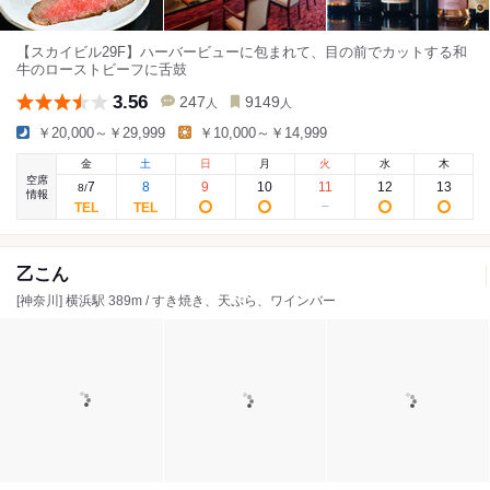
【スカイビル29F】ハーバービューに包まれて、目の前でカットする和
牛のローストビーフに舌鼓
3.56
247
9149
人
人
￥20,000～￥29,999
￥10,000～￥14,999
金
土
日
月
火
水
木
空席
7
8
9
10
11
12
13
8
/
情報
乙こん
[神奈川] 横浜駅 389m / すき焼き、天ぷら、ワインバー