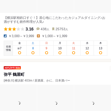
【横浜駅相鉄口すぐ！】居心地にこだわったカジュアルダイニング♪お
酒がすすむ創作料理が人気♪
3.16
438
25753
人
人
￥3,000～￥3,999
￥1,000～￥1,999
金
土
日
月
火
水
木
空席
7
8
9
10
11
12
13
8
/
情報
弥平 鶴屋町
[神奈川] 横浜駅 403m / 居酒屋、かに、日本酒バー