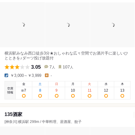
横浜駅みなみ西口徒歩3分★おしゃれな広々空間でお酒片手に楽しいひ
とときを♪ダーツ投げ放題付
3.05
7
107
人
人
￥3,000～￥3,999
-
金
土
日
月
火
水
木
空席
7
8
9
10
11
12
13
8
/
情報
135酒家
[神奈川] 横浜駅 299m / 中華料理、居酒屋、餃子