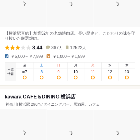
【横浜駅直結】創業52年の老舗焼肉店。長い歴史と、こだわりの味を守
り抜いた厳選焼肉。
3.44
367
12522
人
人
￥6,000～￥7,999
￥1,000～￥1,999
金
土
日
月
火
水
木
空席
7
8
9
10
11
12
13
8
/
情報
kawara CAFE＆DINING 横浜店
[神奈川] 横浜駅 296m / ダイニングバー、居酒屋、カフェ