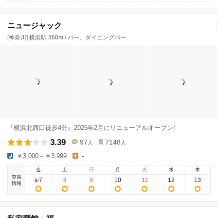
ニュージャック
[神奈川] 横浜駅 360m / バー、ダイニングバー
『横浜北西口徒歩4分』2025年2月にリニューアルオープン!
3.39
97
7148
人
人
￥3,000～￥3,999
-
金
土
日
月
火
水
木
空席
7
8
9
10
11
12
13
8
/
情報