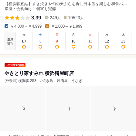
【横浜駅直結】すき焼きや旬の天ぷらを肴に日本酒を楽しむ和食バル｜
接待・会食向け半個室も完備
3.39
249
10523
人
人
￥4,000～￥4,999
￥1,000～￥1,999
金
土
日
月
火
水
木
空席
7
8
9
10
11
12
13
8
/
情報
やきとり家すみれ 横浜鶴屋町店
[神奈川] 横浜駅 253m / 焼き鳥、居酒屋、うなぎ