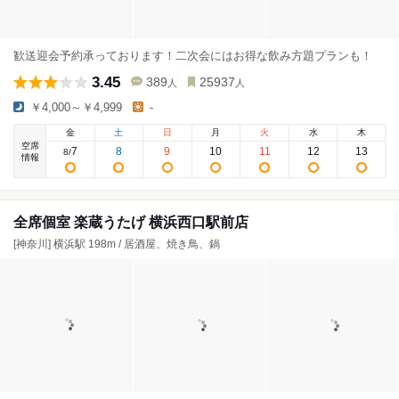
歓送迎会予約承っております！二次会にはお得な飲み方題プランも！
3.45
389
25937
人
人
￥4,000～￥4,999
-
金
土
日
月
火
水
木
空席
7
8
9
10
11
12
13
8
/
情報
全席個室 楽蔵うたげ 横浜西口駅前店
[神奈川] 横浜駅 198m / 居酒屋、焼き鳥、鍋