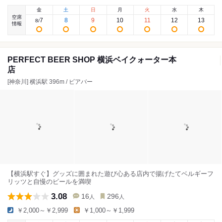
金
土
日
月
火
水
木
空席
7
8
9
10
11
12
13
8
/
情報
PERFECT BEER SHOP 横浜ベイクォーター本
店
[神奈川] 横浜駅 396m / ビアバー
【横浜駅すぐ】グッズに囲まれた遊び心ある店内で揚げたてベルギーフ
リッツと自慢のビールを満喫
3.08
16
296
人
人
￥2,000～￥2,999
￥1,000～￥1,999