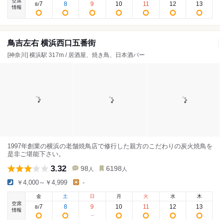
空席
7
8
9
10
11
12
13
8
/
情報
鳥吉左右 横浜西口五番街
[神奈川] 横浜駅 317m / 居酒屋、焼き鳥、日本酒バー
1997年創業の横浜の老舗焼鳥店で修行した親方のこだわりの炭火焼鳥を
是非ご堪能下さい。
3.32
98
6198
人
人
￥4,000～￥4,999
-
金
土
日
月
火
水
木
空席
7
8
9
10
11
12
13
8
/
情報