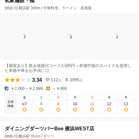
私家麺館・福
[神奈川] 横浜駅 366m / 中華料理、ラーメン、居酒屋
【個室あり】飲み放題付コース3,500円～本場中国のスパイスを使用し
た本格中華をお手頃に◎
3.34
112
3995
人
人
￥2,000～￥2,999
～￥999
金
土
日
月
火
水
木
空席
7
8
9
10
11
12
13
8
/
情報
ダイニングダーツバーBee 横浜WEST店
[神奈川] 横浜駅 351m / ダーツ