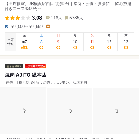
【全席個室】JR横浜駅西口 徒歩3分｜接待・会食・宴会に｜ 飲み放題
付きコース4300円～
3.08
116
5785
人
人
￥4,000～￥4,999
-
金
土
日
月
火
水
木
空席
7
8
9
10
11
12
13
8
/
情報
1
残
焼肉 AJITO 総本店
[神奈川] 横浜駅 347m / 焼肉、ホルモン、韓国料理