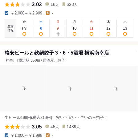
3.03
18
628
人
人
￥2,000～￥2,999
-
金
土
日
月
火
水
木
空席
7
8
9
10
11
12
13
8
/
情報
格安ビールと鉄鍋餃子 3・6・5酒場 横浜南幸店
[神奈川] 横浜駅 350m / 居酒屋、餃子
生ビール199円(税込218円)！安い・旨い・早いの三拍子！
3.05
45
1489
人
人
￥1,000～￥1,999
-