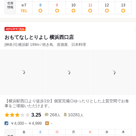
空席
7
8
9
10
11
12
13
8
/
情報
おもてなしとりよし 横浜西口店
[神奈川] 横浜駅 199m / 焼き鳥、居酒屋、日本料理
【横浜駅西口より徒歩1分】個室完備◎ゆったりとした上質空間でお食
事をご堪能いただけます。
3.25
268
10281
人
人
￥4,000～￥4,999
-
金
土
日
月
火
水
木