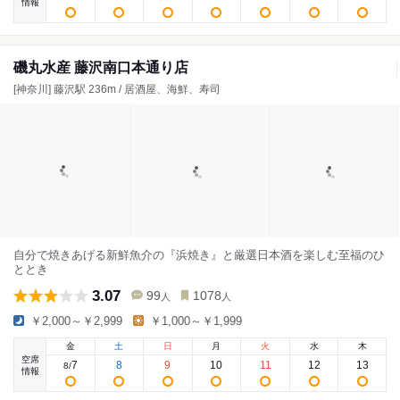
情報
磯丸水産 藤沢南口本通り店
[神奈川] 藤沢駅 236m / 居酒屋、海鮮、寿司
自分で焼きあげる新鮮魚介の『浜焼き』と厳選日本酒を楽しむ至福のひ
ととき
3.07
99
1078
人
人
￥2,000～￥2,999
￥1,000～￥1,999
金
土
日
月
火
水
木
空席
7
8
9
10
11
12
13
8
/
情報