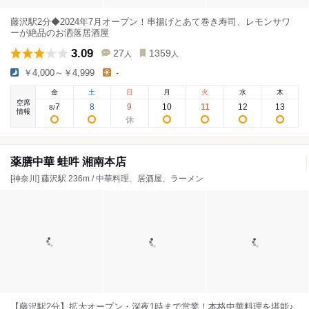
藤沢駅2分◆2024年7月オープン！串揚げとあて巻き寿司、レモンサワ
ーが絶品のお洒落居酒屋
3.09
27
1359
人
人
￥4,000～￥4,999
-
金
土
日
月
火
水
木
空席
7
8
9
10
11
12
13
8
/
情報
薬膳中華 蛙吽 湘南本店
[神奈川] 藤沢駅 236m / 中華料理、居酒屋、ラーメン
【藤沢駅2分】拡大オープン・深夜1時まで営業！本格中華料理を堪能♪