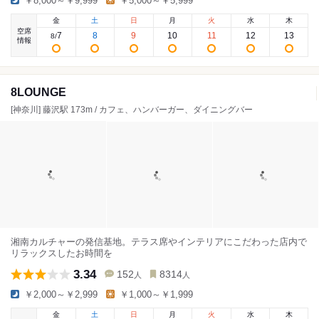
￥8,000～￥9,999
￥5,000～￥5,999
金
土
日
月
火
水
木
空席
7
8
9
10
11
12
13
8
/
情報
8LOUNGE
[神奈川] 藤沢駅 173m / カフェ、ハンバーガー、ダイニングバー
湘南カルチャーの発信基地。テラス席やインテリアにこだわった店内で
リラックスしたお時間を
3.34
152
8314
人
人
￥2,000～￥2,999
￥1,000～￥1,999
金
土
日
月
火
水
木