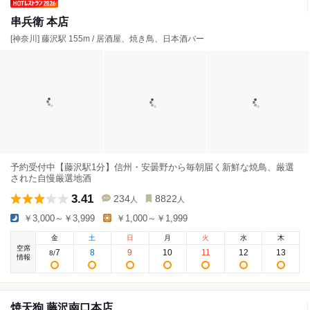
串兵衛 本店
[神奈川] 藤沢駅 155m / 居酒屋、焼き鳥、日本酒バー
予約受付中【藤沢駅1分】信州・安曇野から毎朝届く新鮮な焼鳥、厳選
された自慢厳選地酒
3.41
234
8822
人
人
￥3,000～￥3,999
￥1,000～￥1,999
金
土
日
月
火
水
木
空席
7
8
9
10
11
12
13
8
/
情報
焼天狗 藤沢南口本店