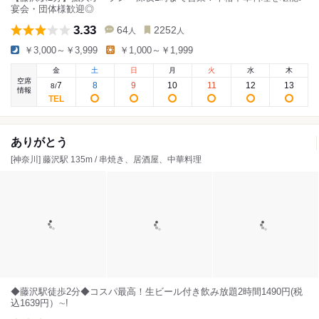
宴会・団体様歓迎◎
3.33
64
2252
人
人
￥3,000～￥3,999
￥1,000～￥1,999
金
土
日
月
火
水
木
空席
7
8
9
10
11
12
13
8
/
情報
ありがとう
[神奈川] 藤沢駅 135m / 串焼き、居酒屋、中華料理
◆藤沢駅徒歩2分◆コスパ最高！生ビール付き飲み放題2時間1490円(税
込1639円）∼!