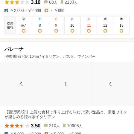
3.10
68
2133
人
人
￥2,000～￥2,999
～￥999
金
土
日
月
火
水
木
空席
7
8
9
10
11
12
13
8
/
情報
バレーナ
[神奈川] 藤沢駅 104m / イタリアン、パスタ、ワインバー
【藤沢駅1分】上質な食材で作り上げる味わい深い逸品と、厳選ワイン
が楽しめる隠れ家イタリアン
3.50
210
10605
人
人