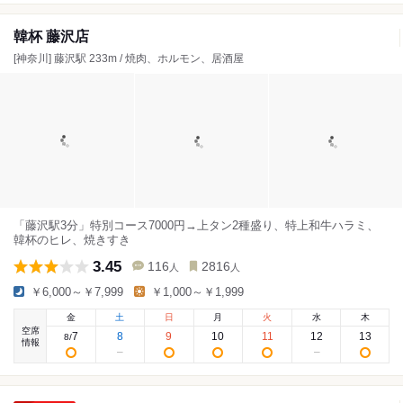
韓杯 藤沢店
[神奈川] 藤沢駅 233m / 焼肉、ホルモン、居酒屋
「藤沢駅3分」特別コース7000円→上タン2種盛り、特上和牛ハラミ、
韓杯のヒレ、焼きすき
3.45
116
2816
人
人
￥6,000～￥7,999
￥1,000～￥1,999
金
土
日
月
火
水
木
空席
7
8
9
10
11
12
13
8
/
情報