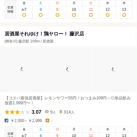
金
土
日
月
火
水
木
空席
7
8
9
10
11
12
13
8
/
情報
居酒屋それゆけ！鶏ヤロー！ 藤沢店
[神奈川] 藤沢駅 209m / 居酒屋
【コスパ最強居酒屋】レモンサワー55円！おつまみ109円～◎単品飲み
放題1,099円〜！
3.07
9
314
人
人
￥2,000～￥2,999
-
金
土
日
月
火
水
木
空席
7
8
9
10
11
12
13
8
/