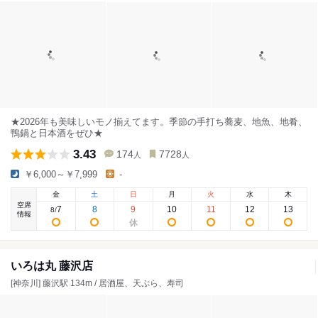
★2026年も美味しいモノ揃えてます。季節の手打ち蕎麦、地魚、地肴、
鴨鍋と日本酒をぜひ★
3.43
174
7728
人
人
￥6,000～￥7,999
-
金
土
日
月
火
水
木
空席
7
8
9
10
11
12
13
8
/
情報
いろは丸 藤沢店
[神奈川] 藤沢駅 134m / 居酒屋、天ぷら、寿司