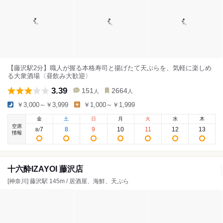
【藤沢駅2分】職人が握る本格寿司と揚げたて天ぷらを、気軽に楽しめ
る大衆酒場〈昼飲み大歓迎〉
3.39
151
2664
人
人
￥3,000～￥3,999
￥1,000～￥1,999
金
土
日
月
火
水
木
空席
7
8
9
10
11
12
13
8
/
情報
十六酔IZAYOI 藤沢店
[神奈川] 藤沢駅 145m / 居酒屋、海鮮、天ぷら