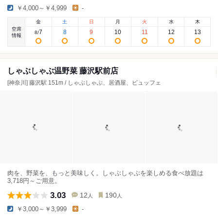
￥4,000～￥4,999
-
金
土
日
月
火
水
木
空席
7
8
9
10
11
12
13
8
/
情報
しゃぶしゃぶ温野菜 藤沢駅前店
[神奈川] 藤沢駅 151m / しゃぶしゃぶ、居酒屋、ビュッフェ
肉を、野菜を、もっと美味しく。しゃぶしゃぶを楽しめる食べ放題は
3,718円～ご用意。
3.03
12
190
人
人
￥3,000～￥3,999
-