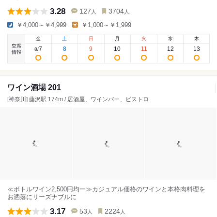
3.28
127
3704
人
人
￥4,000～￥4,999
￥1,000～￥1,999
金
土
日
月
火
水
木
空席
7
8
9
10
11
12
13
8
/
情報
ワイン酒場 201
[神奈川] 藤沢駅 174m / 居酒屋、ワインバー、ビストロ
≪ボトルワイン2,500円均一≫カジュアル価格のワインと本格肉料理を
お洒落にリーズナブルに
3.17
53
2224
人
人