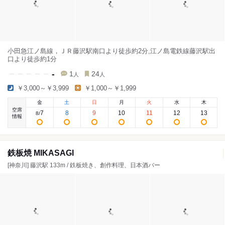
小田急江ノ島線，ＪＲ藤沢駅南口より徒歩約2分,江ノ島電鉄線藤沢駅出
口より徒歩約1分
-
1
24
人
人
￥3,000～￥3,999
￥1,000～￥1,999
金
土
日
月
火
水
木
空席
7
8
9
10
11
12
13
8
/
情報
鉄板焼 MIKASAGI
[神奈川] 藤沢駅 133m / 鉄板焼き、創作料理、日本酒バー