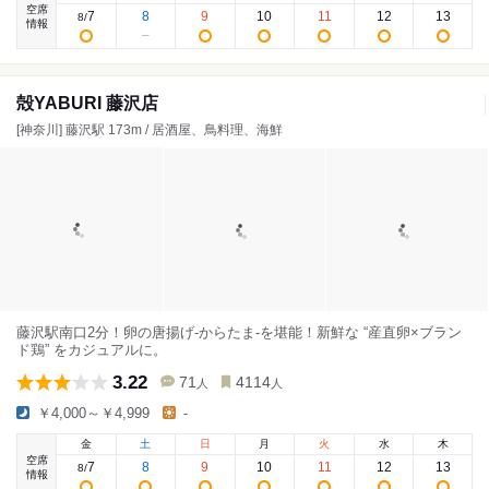
空席
7
8
9
10
11
12
13
8
/
情報
殻YABURI 藤沢店
[神奈川] 藤沢駅 173m / 居酒屋、鳥料理、海鮮
藤沢駅南口2分！卵の唐揚げ-からたま-を堪能！新鮮な “産直卵×ブラン
ド鶏” をカジュアルに。
3.22
71
4114
人
人
￥4,000～￥4,999
-
金
土
日
月
火
水
木
空席
7
8
9
10
11
12
13
8
/
情報