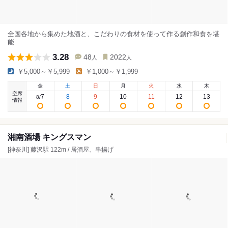
全国各地から集めた地酒と、こだわりの食材を使って作る創作和食を堪
能
3.28
48
2022
人
人
￥5,000～￥5,999
￥1,000～￥1,999
金
土
日
月
火
水
木
空席
7
8
9
10
11
12
13
8
/
情報
湘南酒場 キングスマン
[神奈川] 藤沢駅 122m / 居酒屋、串揚げ