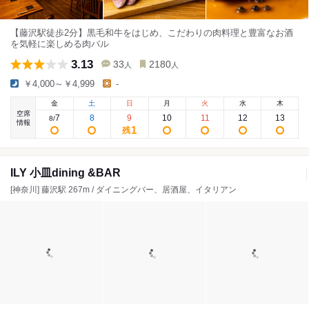
【藤沢駅徒歩2分】黒毛和牛をはじめ、こだわりの肉料理と豊富なお酒
を気軽に楽しめる肉バル
3.13
33
2180
人
人
￥4,000～￥4,999
-
金
土
日
月
火
水
木
空席
7
8
9
10
11
12
13
8
/
情報
1
残
ILY 小皿dining &BAR
[神奈川] 藤沢駅 267m / ダイニングバー、居酒屋、イタリアン