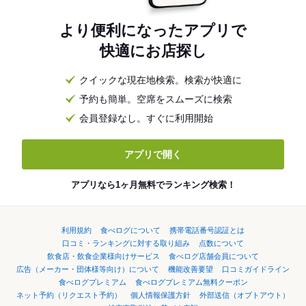
より便利になったアプリで
快適にお店探し
クイックな現在地検索。検索が快適に
予約も簡単。空席をスムーズに検索
会員登録なし。すぐに利用開始
アプリで開く
アプリなら1ヶ月無料でランキング検索！
利用規約
食べログについて
携帯電話番号認証とは
口コミ・ランキングに対する取り組み
点数について
飲食店・飲食企業様向けサービス
食べログ店舗会員について
広告（メーカー・団体様等向け）について
機能改善要望
口コミガイドライン
食べログプレミアム
食べログプレミアム無料クーポン
ネット予約（リクエスト予約）
個人情報保護方針
外部送信（オプトアウト）