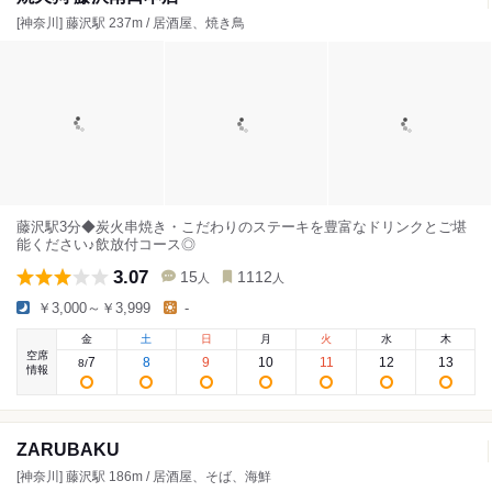
[神奈川] 藤沢駅 237m / 居酒屋、焼き鳥
藤沢駅3分◆炭火串焼き・こだわりのステーキを豊富なドリンクとご堪
能ください♪飲放付コース◎
3.07
15
1112
人
人
￥3,000～￥3,999
-
金
土
日
月
火
水
木
空席
7
8
9
10
11
12
13
8
/
情報
ZARUBAKU
[神奈川] 藤沢駅 186m / 居酒屋、そば、海鮮