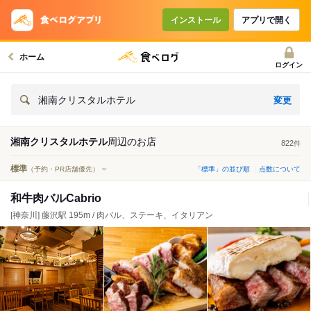
インストール
アプリで開く
ホーム
ログイン
変更
湘南クリスタルホテル
湘南クリスタルホテル
周辺の
お店
822
件
標準
（予約・PR店舗優先）
「標準」の並び順
点数について
和牛肉バルCabrio
[神奈川] 藤沢駅 195m / 肉バル、ステーキ、イタリアン