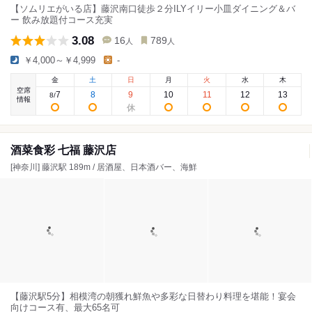
【ソムリエがいる店】藤沢南口徒歩２分ILYイリー小皿ダイニング＆バ
ー 飲み放題付コース充実
3.08
16
789
人
人
￥4,000～￥4,999
-
金
土
日
月
火
水
木
空席
7
8
9
10
11
12
13
8
/
情報
酒菜食彩 七福 藤沢店
[神奈川] 藤沢駅 189m / 居酒屋、日本酒バー、海鮮
【藤沢駅5分】相模湾の朝獲れ鮮魚や多彩な日替わり料理を堪能！宴会
向けコース有、最大65名可