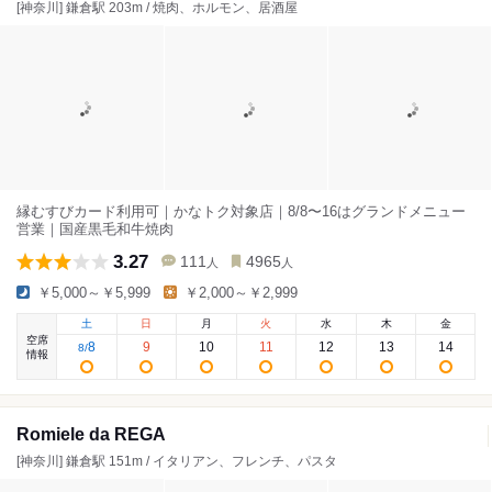
[神奈川] 鎌倉駅 203m / 焼肉、ホルモン、居酒屋
縁むすびカード利用可｜かなトク対象店｜8/8〜16はグランドメニュー
営業｜国産黒毛和牛焼肉
3.27
111
4965
人
人
￥5,000～￥5,999
￥2,000～￥2,999
土
日
月
火
水
木
金
空席
8
9
10
11
12
13
14
8
/
情報
Romiele da REGA
[神奈川] 鎌倉駅 151m / イタリアン、フレンチ、パスタ