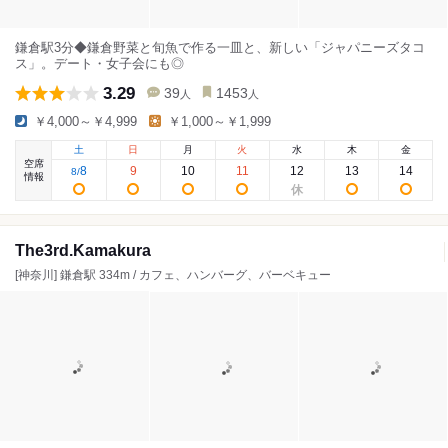
鎌倉駅3分◆鎌倉野菜と旬魚で作る一皿と、新しい「ジャパニーズタコ
ス」。デート・女子会にも◎
3.29
39
1453
人
人
￥4,000～￥4,999
￥1,000～￥1,999
土
日
月
火
水
木
金
空席
8
9
10
11
12
13
14
8
/
情報
The3rd.Kamakura
[神奈川] 鎌倉駅 334m / カフェ、ハンバーグ、バーベキュー