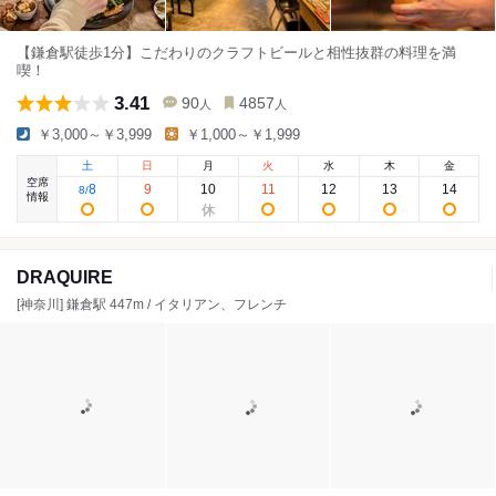
【鎌倉駅徒歩1分】こだわりのクラフトビールと相性抜群の料理を満
喫！
3.41
90
4857
人
人
￥3,000～￥3,999
￥1,000～￥1,999
土
日
月
火
水
木
金
空席
8
9
10
11
12
13
14
8
/
情報
DRAQUIRE
[神奈川] 鎌倉駅 447m / イタリアン、フレンチ