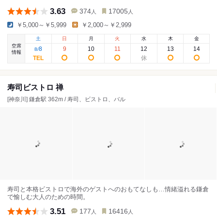
3.63
374
17005
人
人
￥5,000～￥5,999
￥2,000～￥2,999
土
日
月
火
水
木
金
空席
8
9
10
11
12
13
14
8
/
情報
寿司ビストロ 禅
[神奈川] 鎌倉駅 362m / 寿司、ビストロ、バル
寿司と本格ビストロで海外のゲストへのおもてなしも…情緒溢れる鎌倉
で愉しむ大人のための時間。
3.51
177
16416
人
人