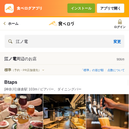
インストール
アプリで開く
ホーム
ログイン
変更
江ノ電
江ノ電
周辺の
お店
906
件
標準
（予約・PR店舗優先）
「標準」の並び順
点数について
Btaps
[神奈川] 鎌倉駅 103m / ビアバー、ダイニングバー