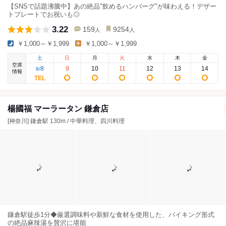
【SNSで話題沸騰中】あの絶品"飲めるハンバーグ"が味わえる！デザー
トプレートでお祝いも◎
3.22
159
9254
人
人
￥1,000～￥1,999
￥1,000～￥1,999
土
日
月
火
水
木
金
空席
8
9
10
11
12
13
14
8
/
情報
楊國福 マーラータン 鎌倉店
[神奈川] 鎌倉駅 130m / 中華料理、四川料理
鎌倉駅徒歩1分◆厳選調味料や新鮮な食材を使用した、バイキング形式
の絶品麻辣湯を贅沢に堪能