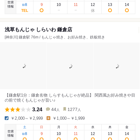
空席
8
9
10
11
12
13
14
8
/
情報
浅草もんじゃ しらいわ 鎌倉店
[神奈川] 鎌倉駅 76m / もんじゃ焼き、お好み焼き、鉄板焼き
【鎌倉駅1分：鎌倉名物 しらすもんじゃが絶品】 関西風お好み焼きや目
の前で焼くもんじゃが旨い♪
3.24
44
1277
人
人
￥2,000～￥2,999
￥1,000～￥1,999
土
日
月
火
水
木
金
空席
8
9
10
11
12
13
14
8
/
情報