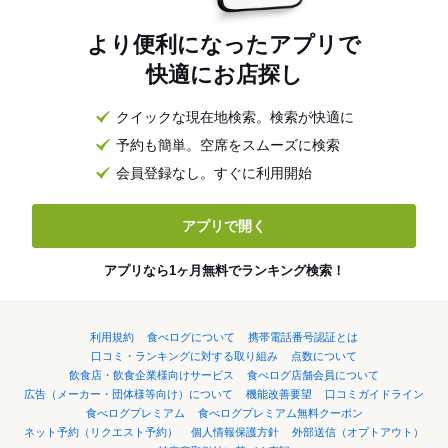
より便利になったアプリで
快適にお店探し
クイックな現在地検索。検索が快適に
予約も簡単。空席をスムーズに検索
会員登録なし。すぐに利用開始
アプリで開く
アプリなら1ヶ月無料でランキング検索！
利用規約
食べログについて
携帯電話番号認証とは
口コミ・ランキングに対する取り組み
点数について
飲食店・飲食企業様向けサービス
食べログ店舗会員について
広告（メーカー・団体様等向け）について
機能改善要望
口コミガイドライン
食べログプレミアム
食べログプレミアム無料クーポン
ネット予約（リクエスト予約）
個人情報保護方針
外部送信（オプトアウト）