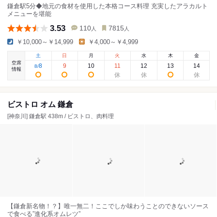
鎌倉駅5分◆地元の食材を使用した本格コース料理 充実したアラカルト
メニューを堪能
3.53
110
7815
人
人
￥10,000～￥14,999
￥4,000～￥4,999
土
日
月
火
水
木
金
空席
8
9
10
11
12
13
14
8
/
情報
ビストロ オム 鎌倉
[神奈川] 鎌倉駅 438m / ビストロ、肉料理
【鎌倉新名物！？】唯一無二！ここでしか味わうことのできないソース
で食べる”進化系オムレツ”