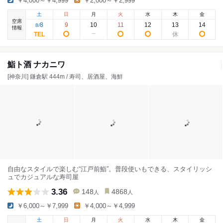
￥4,000～￥4,999
￥2,000～￥2,999
土
日
月
火
水
木
金
空席
8
9
10
11
12
13
14
8
/
情報
鮨ト酒 ナカニワ
[神奈川] 鎌倉駅 444m / 寿司、居酒屋、海鮮
自由なスタイルで楽しむ“江戸前鮨”。普段使いもできる、スタイリッシ
ュでカジュアルな寿司屋
3.36
148
4868
人
人
￥6,000～￥7,999
￥4,000～￥4,999
土
日
月
火
水
木
金