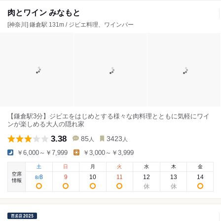
肉とワイン みなもと
[神奈川] 鎌倉駅 131m / ジビエ料理、ワインバー
【鎌倉駅3分】ジビエをはじめとする様々な肉料理とともに気軽にワイ
ンが楽しめる大人の隠れ家
3.38
85
3423
人
人
￥6,000～￥7,999
￥3,000～￥3,999
土
日
月
火
水
木
金
空席
8
9
10
11
12
13
14
8
/
情報