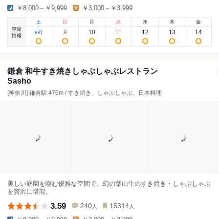
￥8,000～￥9,999
￥3,000～￥3,999
土
日
月
火
水
木
金
空席
8
9
10
11
12
13
14
8
/
情報
鎌倉 和牛すき焼きしゃぶしゃぶレストラン
Sasho
[神奈川] 鎌倉駅 476m / すき焼き、しゃぶしゃぶ、日本料理
美しい庭園を臨む優雅な空間で、幻の葉山牛のすき焼き・しゃぶしゃぶ
を贅沢に堪能。
3.59
240
15314
人
人