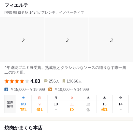
フィエルテ
[神奈川] 鎌倉駅 143m / フレンチ、イノベーティブ
4年連続ゴエミヨ受賞。熟成魚とクラシカルなソースの織りなす唯一無
二のひと皿。
4.03
256
19666
人
人
￥15,000～￥19,999
￥10,000～￥14,999
土
日
月
火
水
木
金
空席
8
9
10
11
12
13
14
8
/
情報
1
1
残
残
焼肉かまくら本店