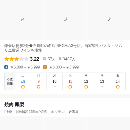
鎌倉駅徒歩2分◆石川町の名店 REGAの3号店。自家製生パスタ・ソム
リエ厳選ワインを堪能
3.22
57
3487
人
人
￥5,000～￥5,999
￥3,000～￥3,999
土
日
月
火
水
木
金
空席
8
9
10
11
12
13
14
8
/
情報
焼肉 鳳梨
[神奈川] 鎌倉駅 165m / 焼肉、ホルモン、居酒屋