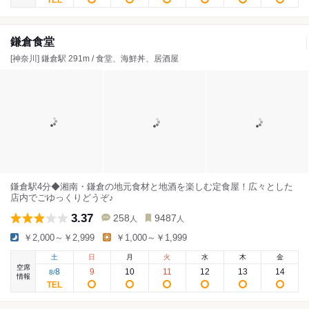
鎌倉食堂
[神奈川] 鎌倉駅 291m / 食堂、海鮮丼、居酒屋
鎌倉駅4分◆湘南・鎌倉の地元食材と地酒を楽しむ定食屋！広々とした
店内でごゆっくりどうぞ♪
3.37
258
9487
人
人
￥2,000～￥2,999
￥1,000～￥1,999
土
日
月
火
水
木
金
空席
8
9
10
11
12
13
14
8
/
情報