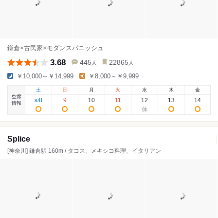
鎌倉×古民家×モダンスパニッシュ
3.68
445
22865
人
人
￥10,000～￥14,999
￥8,000～￥9,999
土
日
月
火
水
木
金
空席
8
9
10
11
12
13
14
8
/
情報
Splice
[神奈川] 鎌倉駅 160m / タコス、メキシコ料理、イタリアン