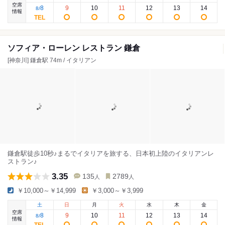
空席
8
9
10
11
12
13
14
8
/
情報
ソフィア・ローレン レストラン 鎌倉
[神奈川] 鎌倉駅 74m / イタリアン
鎌倉駅徒歩10秒♪まるでイタリアを旅する、日本初上陸のイタリアンレ
ストラン♪
3.35
135
2789
人
人
￥10,000～￥14,999
￥3,000～￥3,999
土
日
月
火
水
木
金
空席
8
9
10
11
12
13
14
8
/
情報