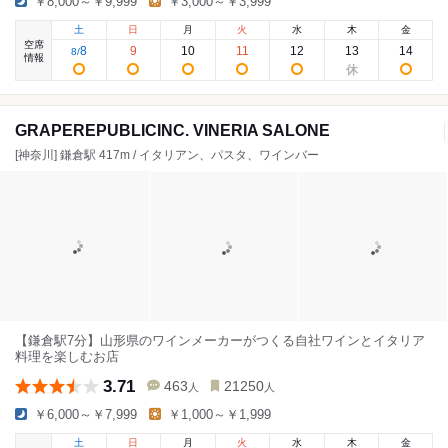
￥8,000～￥9,999
￥3,000～￥3,999
土
日
月
火
水
木
金
空席
8
9
10
11
12
13
14
8
/
情報
GRAPEREPUBLICINC. VINERIA SALONE
[神奈川] 鎌倉駅 417m / イタリアン、パスタ、ワインバー
【鎌倉駅7分】山形県のワインメーカーがつくる自社ワインとイタリア
料理を楽しむお店
3.71
463
21250
人
人
￥6,000～￥7,999
￥1,000～￥1,999
土
日
月
火
水
木
金