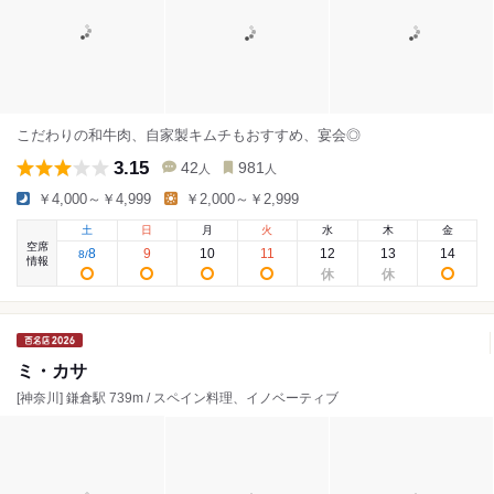
こだわりの和牛肉、自家製キムチもおすすめ、宴会◎
3.15
42
981
人
人
￥4,000～￥4,999
￥2,000～￥2,999
土
日
月
火
水
木
金
空席
8
9
10
11
12
13
14
8
/
情報
ミ・カサ
[神奈川] 鎌倉駅 739m / スペイン料理、イノベーティブ