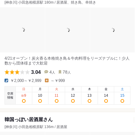
[神奈川] 小田急相模原駅 180m / 居酒屋、焼き鳥、串焼き
4/21オープン！炭火香る本格焼き鳥＆牛肉料理をリーズナブルに！少人
数から団体様まで大歓迎
3.04
4
78
人
人
￥2,000～￥2,999
～￥999
日
月
火
水
木
金
土
空席
9
10
11
12
13
14
15
8
/
情報
韓国っぽい居酒屋さん
[神奈川] 小田急相模原駅 136m / 居酒屋