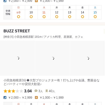
￥2,000～￥2,999
￥1,000～￥1,999
日
月
火
水
木
金
土
空席
9
10
11
12
13
14
15
8
/
情報
BUZZ STREET
[神奈川] 小田急相模原駅 181m / アメリカ料理、居酒屋、カフェ
小田急相模原3分◆大型プロジェクター有！打ち上げや会議、懇親会な
どパーティーや貸切大歓迎♪
3.04
3
40
人
人
￥2,000～￥2,999
￥1,000～￥1,999
日
月
火
水
木
金
土