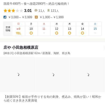
国産牛490円～食べ放題2990円～絶品七輪焼肉！
3.01
11
121
人
人
￥3,000～￥3,999
￥1,000～￥1,999
日
月
火
水
木
金
土
空席
9
10
11
12
13
14
15
8
/
情報
庄や 小田急相模原店
[神奈川] 小田急相模原駅 62m / 居酒屋、海鮮、焼き鳥
【創業50年】板前が手作りする旬の刺身、煮込み、焼鳥が旨い！昭和か
ら続く古き良き大衆酒場