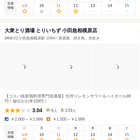
空席
9
10
11
12
13
14
15
8
/
情報
大衆とり酒場 とりいちず 小田急相模原店
[神奈川] 小田急相模原駅 109m / 居酒屋、焼き鳥、水炊き
【コスパ抜群鶏料理専門居酒屋】生搾りレモンサワー＆ハイボール88
円！秘伝かわ串109円！
3.04
6
139
人
人
￥2,000～￥2,999
￥1,000～￥1,999
日
月
火
水
木
金
土
空席
9
10
11
12
13
14
15
8
/
情報