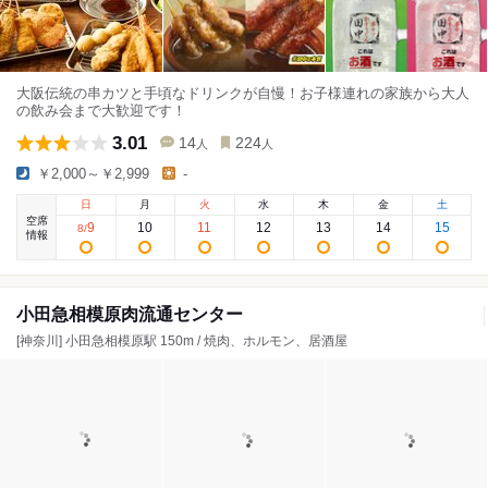
大阪伝統の串カツと手頃なドリンクが自慢！お子様連れの家族から大人
の飲み会まで大歓迎です！
3.01
14
224
人
人
￥2,000～￥2,999
-
日
月
火
水
木
金
土
空席
9
10
11
12
13
14
15
8
/
情報
小田急相模原肉流通センター
[神奈川] 小田急相模原駅 150m / 焼肉、ホルモン、居酒屋