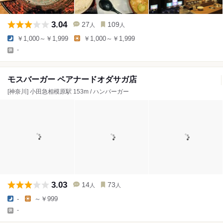
3.04
27
109
人
人
￥1,000～￥1,999
￥1,000～￥1,999
-
モスバーガー ペアナードオダサガ店
[神奈川] 小田急相模原駅 153m / ハンバーガー
3.03
14
73
人
人
-
～￥999
-