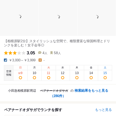
【相模原駅2分】スタイリッシュな空間で、種類豊富な韓国料理とドリ
ンクを楽しむ！女子会等◎
3.05
4
58
人
人
￥3,000～￥3,999
-
日
月
火
水
木
金
土
空席
9
10
11
12
13
14
15
8
/
情報
検索結果をもっと見る
小田急相模原駅周辺
ペアナードオダサガ
の
（
286
件）
ペアナードオダサガでランチを探す
もっと見る