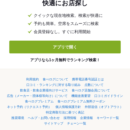
快適にお店探し
クイックな現在地検索。検索が快適に
予約も簡単。空席をスムーズに検索
会員登録なし。すぐに利用開始
アプリで開く
アプリなら1ヶ月無料でランキング検索！
利用規約
食べログについて
携帯電話番号認証とは
口コミ・ランキングに対する取り組み
点数について
飲食店・飲食企業様向けサービス
食べログ店舗会員について
広告（メーカー・団体様等向け）について
機能改善要望
口コミガイドライン
食べログプレミアム
食べログプレミアム無料クーポン
ネット予約（リクエスト予約）
個人情報保護方針
外部送信（オプトアウト）
特定商取引法に基づく表記
推奨環境
ヘルプ・お問い合わせ
採用情報
企業情報
キーワード一覧
サイトマップ
チェーン一覧