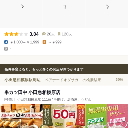
3.04
20
120
人
人
￥1,000～￥1,999
～￥999
-
条件を変えると、もっと多くのお店が見つかります
小田急相模原駅周辺
ペアナードオダサガ
の検索結果
286
件
串カツ田中 小田急相模原店
[神奈川] 小田急相模原駅 111m / 串揚げ、居酒屋、うどん