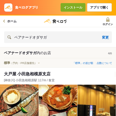
インストール
アプリで開く
ホーム
ログイン
変更
ペアナードオダサガ
ペアナードオダサガ
内の
お店
4
件
標準
（予約・PR店舗優先）
「標準」の並び順
点数について
大戸屋 小田急相模原支店
[神奈川] 小田急相模原駅 117m / 食堂