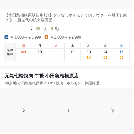
【小田急相模原駅徒歩1分】タレなしホルモンで肉ラヴァーを魅了し続
ける ～新世代の焼肉居酒屋～
-
-
8
人
人
￥3,000～￥3,999
￥2,000～￥2,999
日
月
火
水
木
金
土
空席
9
10
11
12
13
14
15
8
/
情報
元氣七輪焼肉 牛繁 小田急相模原店
[神奈川] 小田急相模原駅 210m / 焼肉、ホルモン、韓国料理