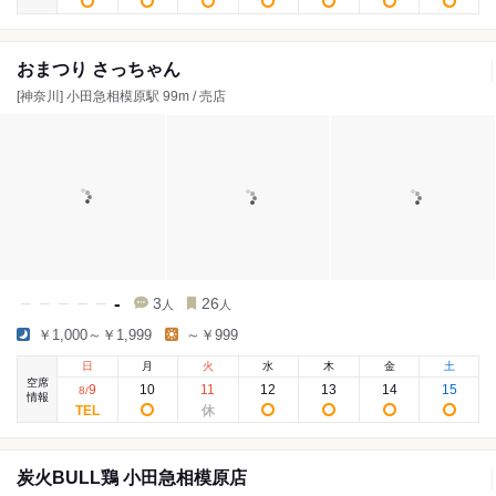
おまつり さっちゃん
[神奈川] 小田急相模原駅 99m / 売店
-
3
26
人
人
￥1,000～￥1,999
～￥999
日
月
火
水
木
金
土
空席
9
10
11
12
13
14
15
8
/
情報
炭火BULL鶏 小田急相模原店