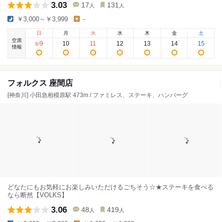
3.03
17
131
人
人
￥3,000～￥3,999
-
日
月
火
水
木
金
土
空席
9
10
11
12
13
14
15
8
/
情報
フォルクス 座間店
[神奈川] 小田急相模原駅 473m / ファミレス、ステーキ、ハンバーグ
どなたにもお気軽にお楽しみいただけるごちそう☆★ステーキを食べる
なら断然【VOLKS】
3.06
48
419
人
人