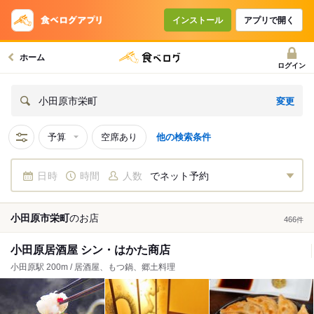
インストール
アプリで開く
ホーム
ログイン
変更
小田原市栄町
予算
空席あり
他の検索条件
日時
時間
人数
でネット予約
小田原市栄町
の
お店
466
件
小田原居酒屋 シン・はかた商店
小田原駅 200m / 居酒屋、もつ鍋、郷土料理