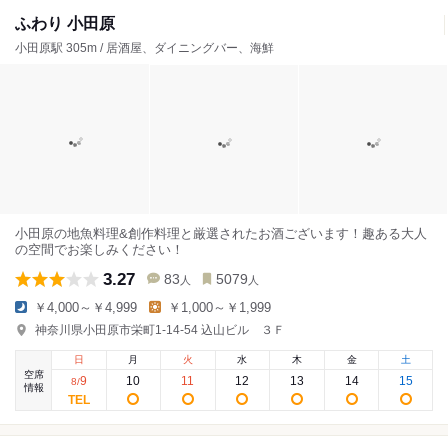
ふわり 小田原
小田原駅 305m / 居酒屋、ダイニングバー、海鮮
小田原の地魚料理&創作料理と厳選されたお酒ございます！趣ある大人
の空間でお楽しみください！
3.27
83
5079
人
人
￥4,000～￥4,999
￥1,000～￥1,999
神奈川県小田原市栄町1-14-54 込山ビル ３Ｆ
日
月
火
水
木
金
土
空席
9
10
11
12
13
14
15
8
/
情報