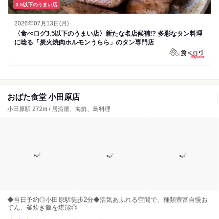
3.5以下のうまい店
2026年07月13日(月)
〈食べログ3.5以下のうまい店〉新たな名店候補!? 多彩なタン料理
に唸る「炭火焼肉ホルモンうらら」のタン専門店
おばた食堂 小田原店
小田原駅 272m / 居酒屋、海鮮、鳥料理
◆当日予約◎小田原駅徒歩2分◆活気あふれる空間で、種類豊富自慢お
でん、釜炊き飯を堪能◎