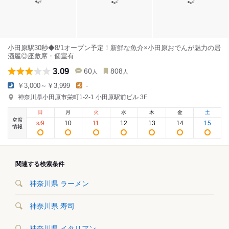
小田原駅30秒◆8/1オープン予定！新鮮な魚介×小田原おでんが魅力の居
酒屋◎座敷席・個室有
3.09
60
808
人
人
￥3,000～￥3,999
-
神奈川県小田原市栄町1-2-1 小田原駅前ビル 3F
日
月
火
水
木
金
土
空席
9
10
11
12
13
14
15
8
/
情報
関連する検索条件
神奈川県 ラーメン
神奈川県 寿司
神奈川県 イタリアン