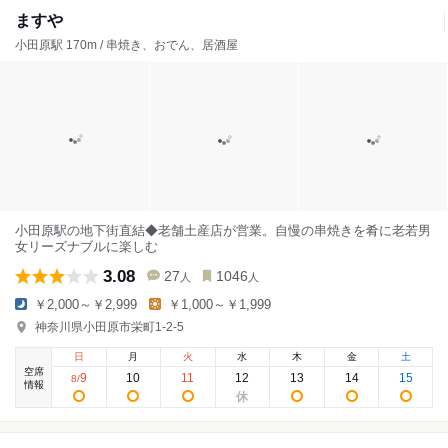
ますや
小田原駅 170m / 串焼き、おでん、居酒屋
小田原駅の地下街直結◆老舗土産店が営業。自慢の串焼きを肴に老若男
女リーズナブルに楽しむ
3.08
27
1046
人
人
￥2,000～￥2,999
￥1,000～￥1,999
神奈川県小田原市栄町1-2-5
日
月
火
水
木
金
土
空席
9
10
11
12
13
14
15
8
/
情報