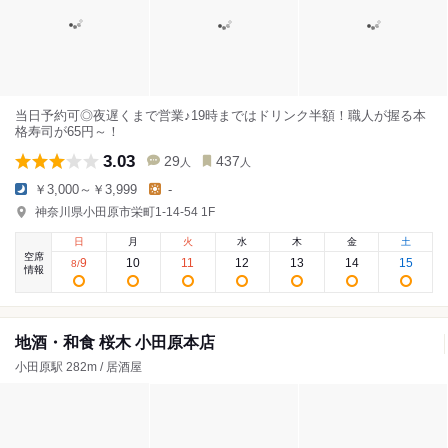
当日予約可◎夜遅くまで営業♪19時まではドリンク半額！職人が握る本
格寿司が65円～！
3.03
29
437
人
人
￥3,000～￥3,999
-
神奈川県小田原市栄町1-14-54 1F
日
月
火
水
木
金
土
空席
9
10
11
12
13
14
15
8
/
情報
地酒・和食 桜木 小田原本店
小田原駅 282m / 居酒屋