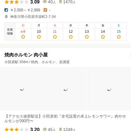
3.09
40
1470
人
人
￥2,000～￥2,999
-
神奈川県小田原市栄町2-7-34
日
月
火
水
木
金
土
空席
9
10
11
12
13
14
15
8
/
情報
焼肉ホルモン 肉小屋
小田原駅 358m / 焼肉、ホルモン、居酒屋
【アクセス抜群駅近】小田原初『全宅設置の卓上レモンサワー』肉やホ
ルモンが390円〜
3.20
45
1249
人
人