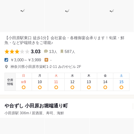
【小田原駅東口 徒歩1分】会社宴会・各種御宴会承ります！旬菜・鮮
魚・など炉端焼きをご堪能♪
3.03
13
587
人
人
￥3,000～￥3,999
-
神奈川県小田原市栄町1-2-11 みのやビル 2F
日
月
火
水
木
金
土
空席
9
10
11
12
13
14
15
8
/
情報
や台ずし 小田原お堀端通り町
小田原駅 306m / 居酒屋、寿司、海鮮