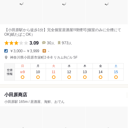
【小田原駅から徒歩1分】完全個室居酒屋!!喫煙可(個室のみに分煙にて
OK)紙たばこOK）
3.09
30
973
人
人
￥3,000～￥3,999
-
神奈川県小田原市栄町2-8-8 リカム9ビル 5F
日
月
火
水
木
金
土
空席
9
10
11
12
13
14
15
8
/
情報
小田原商店
小田原駅 165m / 居酒屋、海鮮、おでん