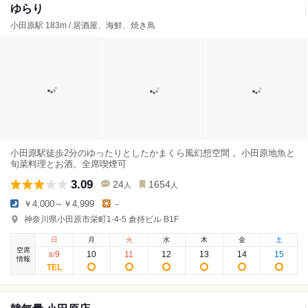
ゆらり
小田原駅 183m / 居酒屋、海鮮、焼き鳥
小田原駅徒歩2分のゆったりとしたかまくら風幻想空間 。小田原地魚と
旬菜料理とお酒。全席喫煙可
3.09
24
1654
人
人
￥4,000～￥4,999
-
神奈川県小田原市栄町1-4-5 倉持ビル B1F
日
月
火
水
木
金
土
空席
9
10
11
12
13
14
15
8
/
情報