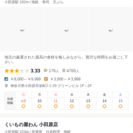
小田原駅 182m / 海鮮、寿司、天ぷら
地元の厳選された最高の食材を愉しみながら、贅沢な時間をお過ごし下
さい。
3.33
176
4765
人
人
￥8,000～￥9,999
￥3,000～￥3,999
神奈川県小田原市栄町2-1-29 グリーンビル 1F～2F
日
月
火
水
木
金
土
空席
9
10
11
12
13
14
15
8
/
情報
くいもの屋わん 小田原店
小田原駅 223m / 居酒屋、日本料理、海鮮