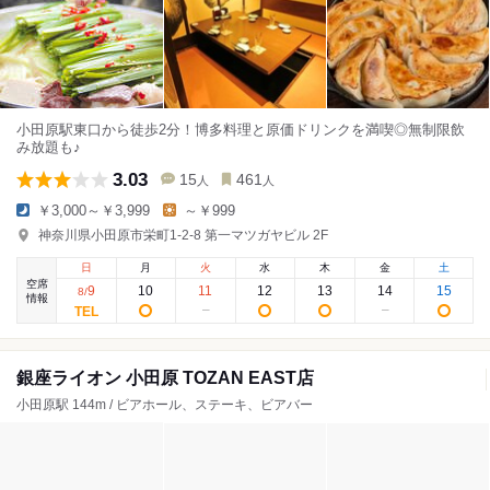
小田原駅東口から徒歩2分！博多料理と原価ドリンクを満喫◎無制限飲
み放題も♪
3.03
15
461
人
人
￥3,000～￥3,999
～￥999
神奈川県小田原市栄町1-2-8 第一マツガヤビル 2F
日
月
火
水
木
金
土
空席
9
10
11
12
13
14
15
8
/
情報
銀座ライオン 小田原 TOZAN EAST店
小田原駅 144m / ビアホール、ステーキ、ビアバー