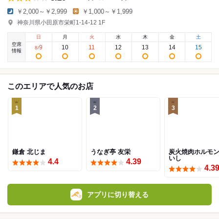
￥2,000～￥2,999
￥1,000～￥1,999
神奈川県小田原市栄町1-14-12 1F
日
月
火
水
木
金
土
空席
9
10
11
12
13
14
15
8
/
情報
このエリアで人気のお店
1
2
3
鎌倉 北じま
うなぎ亭 友栄
炭火焼肉ホルモ
いし
4.4
4.39
4.3
アプリに切り替える