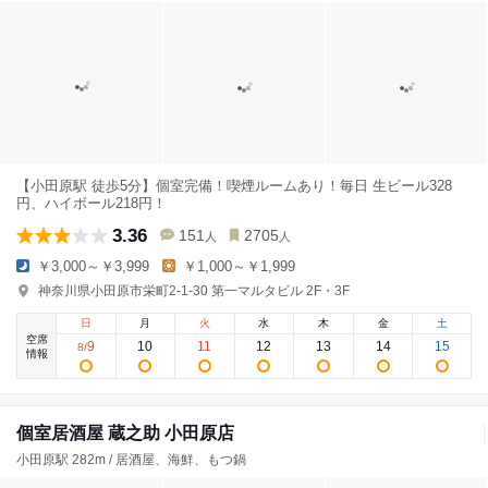
【小田原駅 徒歩5分】個室完備！喫煙ルームあり！毎日 生ビール328
円、ハイボール218円！
3.36
151
2705
人
人
￥3,000～￥3,999
￥1,000～￥1,999
神奈川県小田原市栄町2-1-30 第一マルタビル 2F・3F
日
月
火
水
木
金
土
空席
9
10
11
12
13
14
15
8
/
情報
個室居酒屋 蔵之助 小田原店
小田原駅 282m / 居酒屋、海鮮、もつ鍋