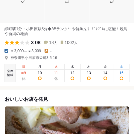
緑町駅1分・小田原駅5分◆A5ランク牛や鮮魚をﾘｰｽﾞﾅﾌﾞﾙに堪能！焼鳥
や新潟の地酒
3.08
18
1002
人
人
￥3,000～￥3,999
-
神奈川県小田原市栄町3-5-16
日
月
火
水
木
金
土
空席
9
10
11
12
13
14
15
8
/
情報
おいしいお店を発見