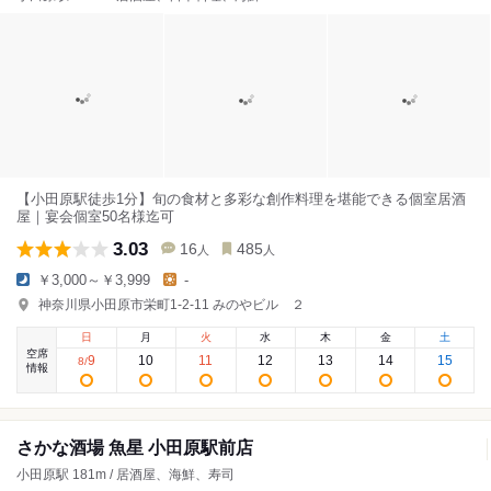
【小田原駅徒歩1分】旬の食材と多彩な創作料理を堪能できる個室居酒
屋｜宴会個室50名様迄可
3.03
16
485
人
人
￥3,000～￥3,999
-
神奈川県小田原市栄町1-2-11 みのやビル ２
日
月
火
水
木
金
土
空席
9
10
11
12
13
14
15
8
/
情報
さかな酒場 魚星 小田原駅前店
小田原駅 181m / 居酒屋、海鮮、寿司