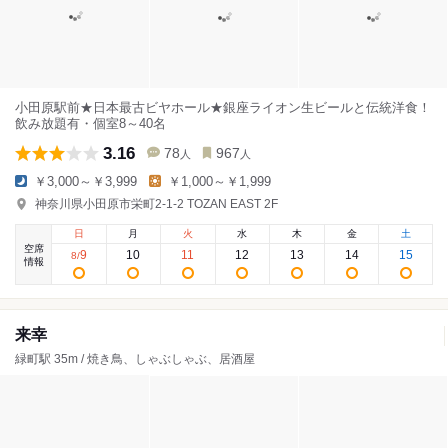
小田原駅前★日本最古ビヤホール★銀座ライオン生ビールと伝統洋食！
飲み放題有・個室8～40名
3.16
78
967
人
人
￥3,000～￥3,999
￥1,000～￥1,999
神奈川県小田原市栄町2-1-2 TOZAN EAST 2F
日
月
火
水
木
金
土
空席
9
10
11
12
13
14
15
8
/
情報
来幸
緑町駅 35m / 焼き鳥、しゃぶしゃぶ、居酒屋