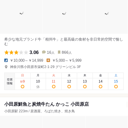
希少な地元ブランド牛「相州牛」と最高級の食材を非日常的空間で愉し
む
3.06
16
866
人
人
￥10,000～￥14,999
￥5,000～￥5,999
神奈川県小田原市栄町2-1-29 グリーンビル 3F
日
月
火
水
木
金
土
空席
9
10
11
12
13
14
15
8
/
情報
小田原鮮魚と炭焼牛たん かっこ 小田原店
小田原駅 223m / 居酒屋、ろばた焼き、焼き鳥