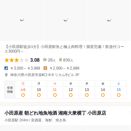
【小田原駅徒歩1分】小田原鮮魚と極上肉料理！個室完備！飲放付コー
ス3000円～
3.08
28
830
人
人
￥3,000～￥3,999
￥2,000～￥2,999
神奈川県小田原市栄町2-8-8 リカム9ビル 3F
日
月
火
水
木
金
土
空席
9
10
11
12
13
14
15
8
/
情報
小田原産 朝どれ地魚地酒 湘南大衆横丁 小田原店
小田原駅 204m / 居酒屋、海鮮、焼き鳥