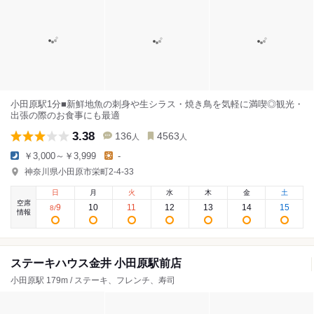
小田原駅1分■新鮮地魚の刺身や生シラス・焼き鳥を気軽に満喫◎観光・
出張の際のお食事にも最適
3.38
136
4563
人
人
￥3,000～￥3,999
-
神奈川県小田原市栄町2-4-33
日
月
火
水
木
金
土
空席
9
10
11
12
13
14
15
8
/
情報
ステーキハウス金井 小田原駅前店
小田原駅 179m / ステーキ、フレンチ、寿司