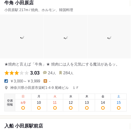
牛角 小田原店
小田原駅 217m / 焼肉、ホルモン、韓国料理
★焼肉と言えば「牛角」★ 焼肉には人を元気にする魔法があるッ。
3.03
24
284
人
人
￥3,000～￥3,999
-
神奈川県小田原市栄町1-4-9 尾崎ビル １Ｆ
日
月
火
水
木
金
土
空席
9
10
11
12
13
14
15
8
/
情報
入船 小田原駅前店