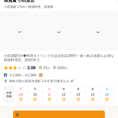
韓無量 小田原店
小田原駅 276m / 韓国料理、居酒屋
小田原駅5分◆料理＆ドリンクがほぼ全品298円！食べ飲み放題もお得な
韓国料理店。貸切OK◎
3.06
33
1000
人
人
￥2,000～￥2,999
-
神奈川県小田原市栄町 2-8-8 第70東京ビル 4F
日
月
火
水
木
金
土
空席
9
10
11
12
13
14
15
8
/
情報