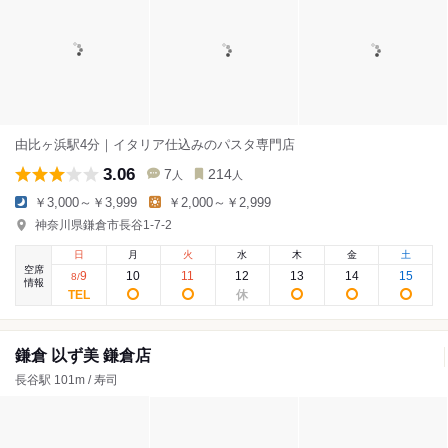
由比ヶ浜駅4分｜イタリア仕込みのパスタ専門店
3.06
7
214
人
人
￥3,000～￥3,999
￥2,000～￥2,999
神奈川県鎌倉市長谷1-7-2
日
月
火
水
木
金
土
空席
9
10
11
12
13
14
15
8
/
情報
鎌倉 以ず美 鎌倉店
長谷駅 101m / 寿司