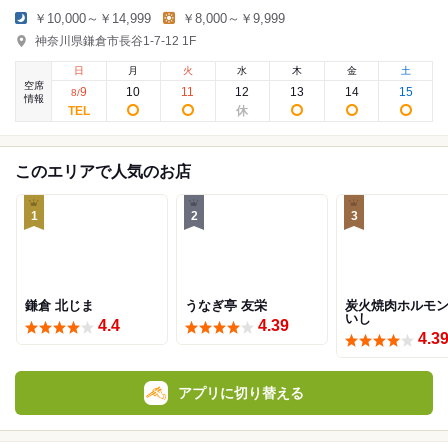
￥10,000～￥14,999
￥8,000～￥9,999
神奈川県鎌倉市長谷1-7-12 1F
日
月
火
水
木
金
土
空席
9
10
11
12
13
14
15
8
/
情報
このエリアで人気のお店
1
2
3
鎌倉 北じま
うなぎ亭 友栄
炭火焼肉ホルモ
いし
4.4
4.39
4.3
アプリに切り替える