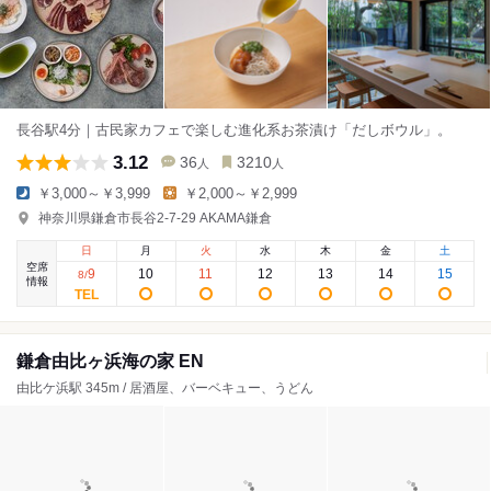
長谷駅4分｜古民家カフェで楽しむ進化系お茶漬け「だしボウル」。
3.12
36
3210
人
人
￥3,000～￥3,999
￥2,000～￥2,999
神奈川県鎌倉市長谷2-7-29 AKAMA鎌倉
日
月
火
水
木
金
土
空席
9
10
11
12
13
14
15
8
/
情報
鎌倉由比ヶ浜海の家 EN
由比ケ浜駅 345m / 居酒屋、バーベキュー、うどん