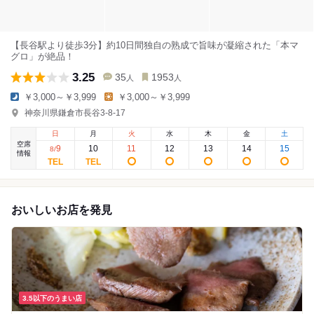
【長谷駅より徒歩3分】約10日間独自の熟成で旨味が凝縮された「本マ
グロ」が絶品！
3.25
35
1953
人
人
￥3,000～￥3,999
￥3,000～￥3,999
神奈川県鎌倉市長谷3-8-17
日
月
火
水
木
金
土
空席
9
10
11
12
13
14
15
8
/
情報
おいしいお店を発見
3.5以下のうまい店