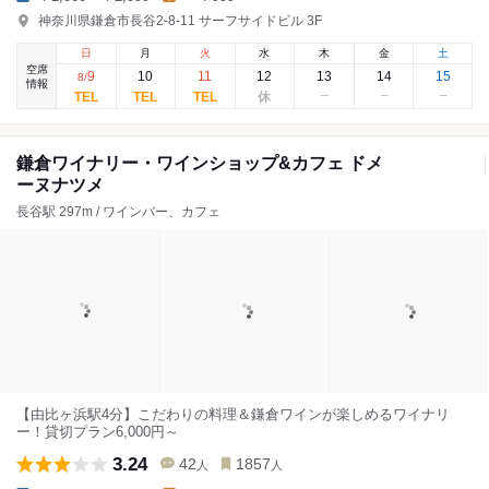
神奈川県鎌倉市長谷2-8-11 サーフサイドビル 3F
日
月
火
水
木
金
土
空席
9
10
11
12
13
14
15
8
/
情報
鎌倉ワイナリー・ワインショップ&カフェ ドメ
ーヌナツメ
長谷駅 297m / ワインバー、カフェ
【由比ヶ浜駅4分】こだわりの料理＆鎌倉ワインが楽しめるワイナリ
ー！貸切プラン6,000円～
3.24
42
1857
人
人