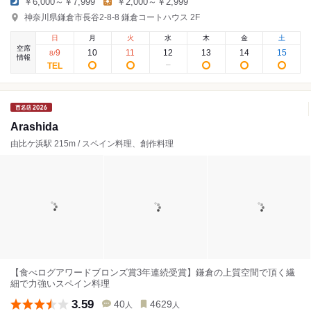
￥6,000～￥7,999
￥2,000～￥2,999
神奈川県鎌倉市長谷2-8-8 鎌倉コートハウス 2F
日
月
火
水
木
金
土
空席
9
10
11
12
13
14
15
8
/
情報
Arashida
由比ケ浜駅 215m / スペイン料理、創作料理
【食べログアワードブロンズ賞3年連続受賞】鎌倉の上質空間で頂く繊
細で力強いスペイン料理
3.59
40
4629
人
人