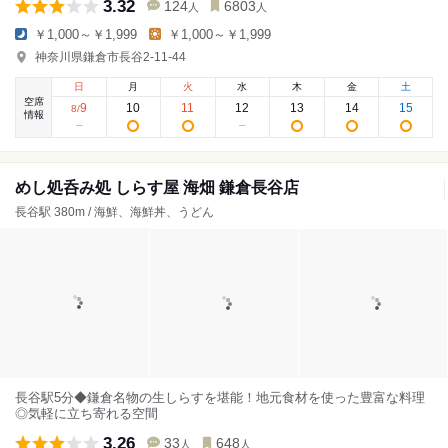
3.32
124
6803
人
人
￥1,000～￥1,999
￥1,000～￥1,999
神奈川県鎌倉市長谷2-11-44
日
月
火
水
木
金
土
空席
9
10
11
12
13
14
15
8
/
情報
めし処呑み処 しらす屋 海畑 鎌倉長谷店
長谷駅 380m / 海鮮、海鮮丼、うどん
長谷駅5分◆鎌倉名物の生しらすを堪能！地元食材を使った豊富な料理
◎気軽に立ち寄れる空間
3.26
33
648
人
人