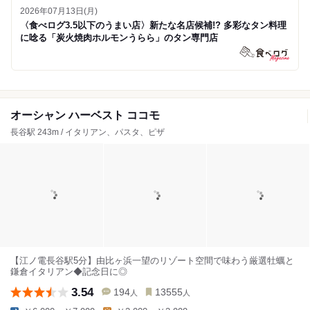
2026年07月13日(月)
〈食べログ3.5以下のうまい店〉新たな名店候補!? 多彩なタン料理
に唸る「炭火焼肉ホルモンうらら」のタン専門店
オーシャン ハーベスト ココモ
長谷駅 243m / イタリアン、パスタ、ピザ
【江ノ電長谷駅5分】由比ヶ浜一望のリゾート空間で味わう厳選牡蠣と
鎌倉イタリアン◆記念日に◎
3.54
194
13555
人
人