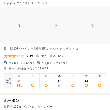
長谷駅 61m / ビストロ、フレンチ
長谷駅30秒 ワインと季節料理のカジュアルビストロ
3.35
78
3792
人
人
￥4,000～￥4,999
￥1,000～￥1,999
神奈川県鎌倉市長谷2-17-6 2F
日
月
火
水
木
金
土
空席
9
10
11
12
13
14
15
8
/
情報
ボータン
長谷駅 250m / ビストロ、ワインバー