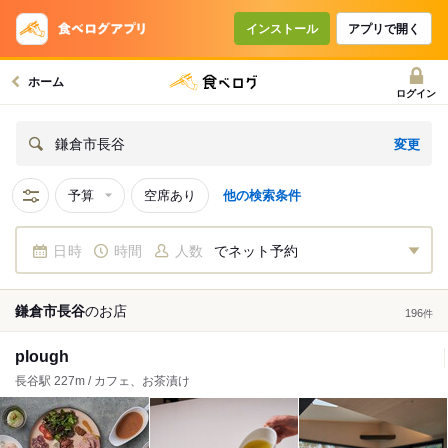
インストール
アプリで開く
ホーム
ログイン
変更
鎌倉市長谷
予算
空席あり
他の検索条件
日時
時間
人数
でネット予約
鎌倉市長谷
の
お店
196
件
plough
長谷駅 227m / カフェ、お茶漬け