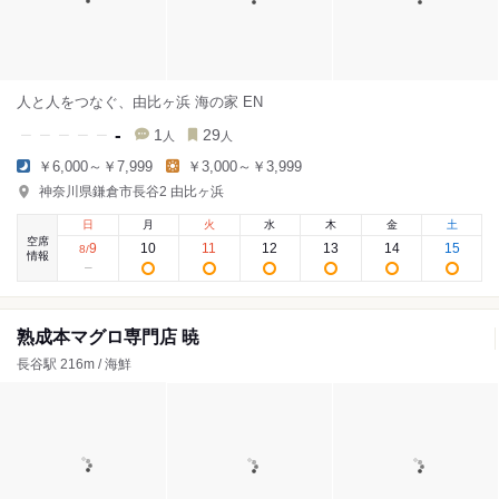
人と人をつなぐ、由比ヶ浜 海の家 EN
-
1
29
人
人
￥6,000～￥7,999
￥3,000～￥3,999
神奈川県鎌倉市長谷2 由比ヶ浜
日
月
火
水
木
金
土
空席
9
10
11
12
13
14
15
8
/
情報
熟成本マグロ専門店 暁
長谷駅 216m / 海鮮