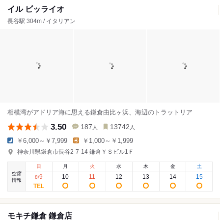
イル ビッライオ
長谷駅 304m / イタリアン
相模湾がアドリア海に思える鎌倉由比ヶ浜、海辺のトラットリア
3.50
187
13742
人
人
￥6,000～￥7,999
￥1,000～￥1,999
神奈川県鎌倉市長谷2-7-14 鎌倉ＹＳビル1Ｆ
日
月
火
水
木
金
土
空席
9
10
11
12
13
14
15
8
/
情報
モキチ鎌倉 鎌倉店