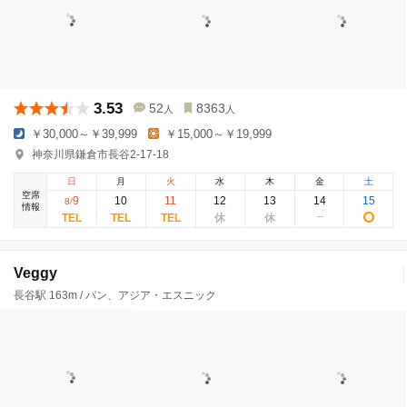
3.53
52
8363
人
人
￥30,000～￥39,999
￥15,000～￥19,999
神奈川県鎌倉市長谷2-17-18
日
月
火
水
木
金
土
空席
9
10
11
12
13
14
15
8
/
情報
Veggy
長谷駅 163m / パン、アジア・エスニック