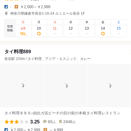
-
￥2,000～￥2,999
神奈川県鎌倉市長谷1-16-24 ルミエール長谷 1F
日
月
火
水
木
金
土
空席
9
10
11
12
13
14
15
8
/
情報
タイ料理889
長谷駅 233m / タイ料理、アジア・エスニック、カレー
タイ料理８８９♪由比ガ浜ビーチの目の前の本格タイ料理レストラン
3.25
65
2446
人
人
￥2,000～￥2,999
～￥999