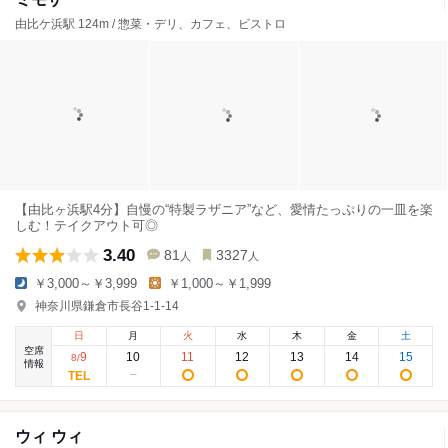
由比ケ浜駅 124m / 惣菜・デリ、カフェ、ビストロ
【由比ヶ浜駅4分】自慢の“特製ラザニア”など、愛情たっぷりの一皿を楽
しむ！テイクアウト可◎
3.40
81
3327
人
人
￥3,000～￥3,999
￥1,000～￥1,999
神奈川県鎌倉市長谷1-1-14
日
月
火
水
木
金
土
空席
9
10
11
12
13
14
15
8
/
情報
ウィ ウィ