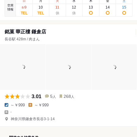
日
月
火
水
木
金
土
空席
9
10
11
12
13
14
15
8
/
情報
銘菓 華正樓 鎌倉店
長谷駅 428m / 肉まん
3.01
5
268
人
人
～￥999
～￥999
-
神奈川県鎌倉市長谷3-1-14