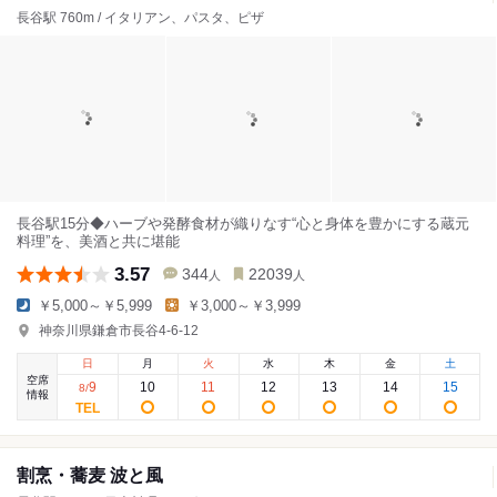
長谷駅 760m / イタリアン、パスタ、ピザ
長谷駅15分◆ハーブや発酵食材が織りなす“心と身体を豊かにする蔵元
料理”を、美酒と共に堪能
3.57
344
22039
人
人
￥5,000～￥5,999
￥3,000～￥3,999
神奈川県鎌倉市長谷4-6-12
日
月
火
水
木
金
土
空席
9
10
11
12
13
14
15
8
/
情報
割烹・蕎麦 波と風