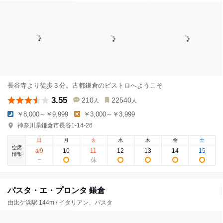
長谷寺より徒歩３分。古都鎌倉のビストロへようこそ
3.55
210
22540
人
人
￥8,000～￥9,999
￥3,000～￥3,999
神奈川県鎌倉市長谷1-14-26
日
月
火
水
木
金
土
空席
9
10
11
12
13
14
15
8
/
情報
パスタ・エ・プロンタ 鎌倉
由比ケ浜駅 144m / イタリアン、パスタ