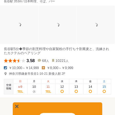
長谷駅 353m / 日本料理、そば、バー
長谷駅5分◆季節の割烹料理や自家製粉の手打ち十割蕎麦と、洗練され
たカクテルのペアリング
3.58
68
10221
人
人
￥10,000～￥14,999
￥8,000～￥9,999
神奈川県鎌倉市長谷1-16-21 新倭人館 2F
日
月
火
水
木
金
土
空席
9
10
11
12
13
14
15
8
/
情報