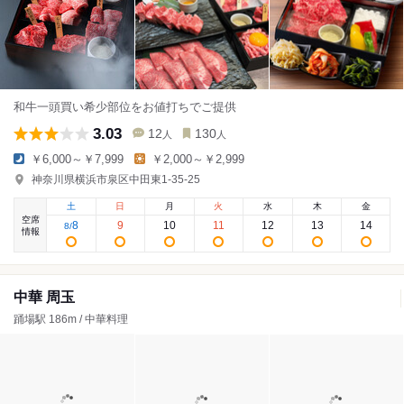
和牛一頭買い希少部位をお値打ちでご提供
3.03
12
130
人
人
￥6,000～￥7,999
￥2,000～￥2,999
神奈川県横浜市泉区中田東1-35-25
土
日
月
火
水
木
金
空席
8
9
10
11
12
13
14
8
/
情報
中華 周玉
踊場駅 186m / 中華料理