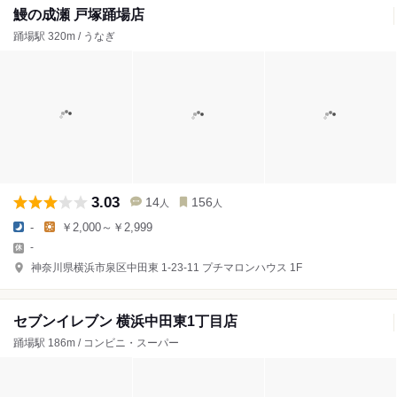
鰻の成瀬 戸塚踊場店
踊場駅 320m / うなぎ
3.03
14
156
人
人
-
￥2,000～￥2,999
-
神奈川県横浜市泉区中田東 1-23-11 プチマロンハウス 1F
セブンイレブン 横浜中田東1丁目店
踊場駅 186m / コンビニ・スーパー