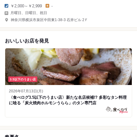
￥2,000～￥2,999
-
月曜日、日曜日、祝日
神奈川県横浜市泉区中田東1-38-3 石井ビル 2Ｆ
おいしいお店を発見
3.5以下のうまい店
2026年07月13日(月)
〈食べログ3.5以下のうまい店〉新たな名店候補!? 多彩なタン料理
に唸る「炭火焼肉ホルモンうらら」のタン専門店