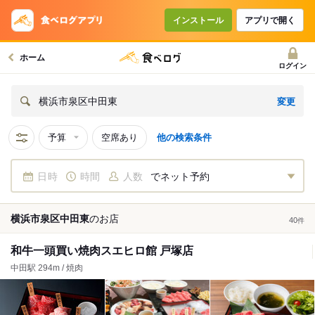
インストール
アプリで開く
ホーム
ログイン
変更
横浜市泉区中田東
予算
空席あり
他の検索条件
日時
時間
人数
でネット予約
横浜市泉区中田東
の
お店
40
件
和牛一頭買い焼肉スエヒロ館 戸塚店
中田駅 294m / 焼肉