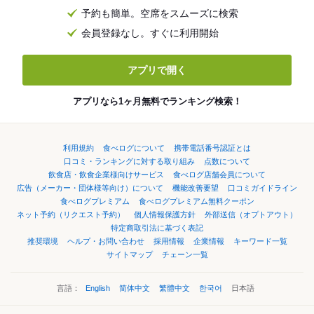
予約も簡単。空席をスムーズに検索
会員登録なし。すぐに利用開始
アプリで開く
アプリなら1ヶ月無料でランキング検索！
利用規約
食べログについて
携帯電話番号認証とは
口コミ・ランキングに対する取り組み
点数について
飲食店・飲食企業様向けサービス
食べログ店舗会員について
広告（メーカー・団体様等向け）について
機能改善要望
口コミガイドライン
食べログプレミアム
食べログプレミアム無料クーポン
ネット予約（リクエスト予約）
個人情報保護方針
外部送信（オプトアウト）
特定商取引法に基づく表記
推奨環境
ヘルプ・お問い合わせ
採用情報
企業情報
キーワード一覧
サイトマップ
チェーン一覧
言語：
English
简体中文
繁體中文
한국어
日本語