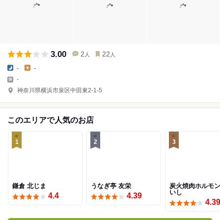
3.00
2
22
人
人
-
-
-
神奈川県横浜市泉区中田東2-1-5
このエリアで人気のお店
1
2
3
鎌倉 北じま
うなぎ亭 友栄
炭火焼肉ホルモ
いし
4.4
4.39
4.3