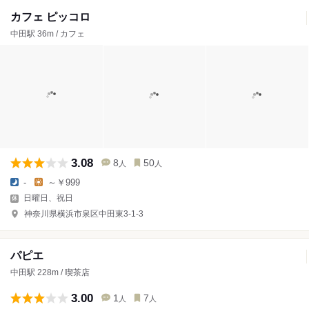
カフェ ピッコロ
中田駅 36m / カフェ
3.08
8
50
人
人
-
～￥999
日曜日、祝日
神奈川県横浜市泉区中田東3-1-3
パピエ
中田駅 228m / 喫茶店
3.00
1
7
人
人