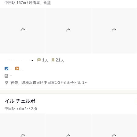
中田駅 167m / 居酒屋、食堂
-
1
21
人
人
-
-
-
神奈川県横浜市泉区中田東1-37-3 金子ビル 1F
イル チェルボ
中田駅 78m / パスタ