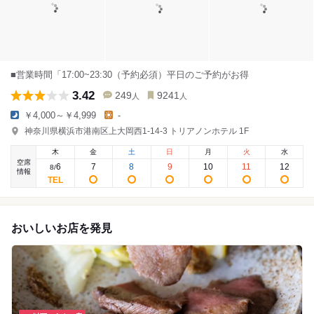
■営業時間「17:00~23:30（予約必須）平日のご予約がお得
3.42
249
9241
人
人
￥4,000～￥4,999
-
神奈川県横浜市港南区上大岡西1-14-3 トリアノンホテル 1F
木
金
土
日
月
火
水
空席
6
7
8
9
10
11
12
8
/
情報
おいしいお店を発見