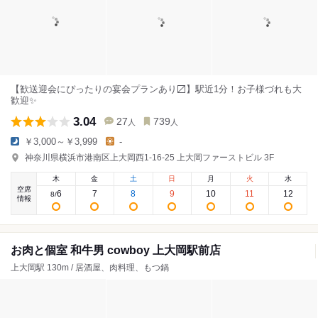
【歓送迎会にぴったりの宴会プランあり〼】駅近1分！お子様づれも大
歓迎✨
3.04
27
739
人
人
￥3,000～￥3,999
-
神奈川県横浜市港南区上大岡西1-16-25 上大岡ファーストビル 3F
木
金
土
日
月
火
水
空席
6
7
8
9
10
11
12
8
/
情報
お肉と個室 和牛男 cowboy 上大岡駅前店
上大岡駅 130m / 居酒屋、肉料理、もつ鍋