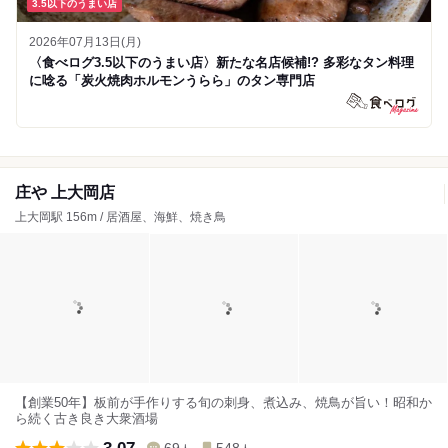
3.5以下のうまい店
2026年07月13日(月)
〈食べログ3.5以下のうまい店〉新たな名店候補!? 多彩なタン料理
に唸る「炭火焼肉ホルモンうらら」のタン専門店
庄や 上大岡店
上大岡駅 156m / 居酒屋、海鮮、焼き鳥
【創業50年】板前が手作りする旬の刺身、煮込み、焼鳥が旨い！昭和か
ら続く古き良き大衆酒場