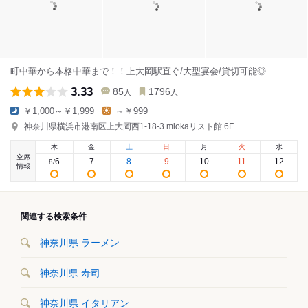
町中華から本格中華まで！！上大岡駅直ぐ/大型宴会/貸切可能◎
3.33
85
1796
人
人
￥1,000～￥1,999
～￥999
神奈川県横浜市港南区上大岡西1-18-3 miokaリスト館 6F
木
金
土
日
月
火
水
空席
6
7
8
9
10
11
12
8
/
情報
関連する検索条件
神奈川県 ラーメン
神奈川県 寿司
神奈川県 イタリアン