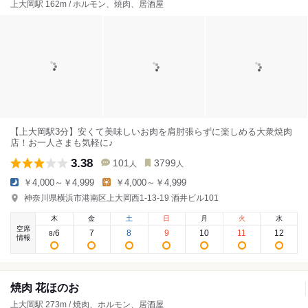
上大岡駅 162m / ホルモン、焼肉、居酒屋
【上大岡駅3分】安くて美味しいお肉を肩肘張らずに楽しめる大衆焼肉
店！お一人さまも気軽に♪
3.38
101
3799
人
人
￥4,000～￥4,999
￥4,000～￥4,999
神奈川県横浜市港南区上大岡西1-13-19 酒井ビル101
木
金
土
日
月
火
水
空席
6
7
8
9
10
11
12
8
/
情報
焼肉 花ほのお
上大岡駅 273m / 焼肉、ホルモン、居酒屋