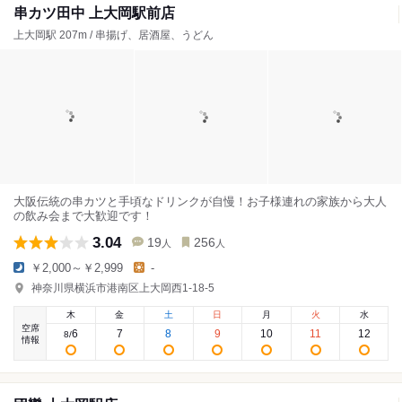
串カツ田中 上大岡駅前店
上大岡駅 207m / 串揚げ、居酒屋、うどん
大阪伝統の串カツと手頃なドリンクが自慢！お子様連れの家族から大人
の飲み会まで大歓迎です！
3.04
19
256
人
人
￥2,000～￥2,999
-
神奈川県横浜市港南区上大岡西1-18-5
木
金
土
日
月
火
水
空席
6
7
8
9
10
11
12
8
/
情報