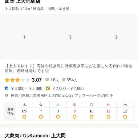
団欒 上大岡駅店
上大岡駅 246m / 居酒屋、海鮮、焼き鳥
【上大岡駅すぐ】海鮮や焼き鳥に野菜巻き串などを楽しめる創作和食居
酒屋。喫煙可能店です◎
3.07
16
554
人
人
￥3,000～￥3,999
￥2,000～￥2,999
神奈川県横浜市港南区上大岡西2-1-28 アカフーパーク北館 4F
木
金
土
日
月
火
水
空席
6
7
8
9
10
11
12
8
/
情報
大衆肉バルKamiichi 上大岡