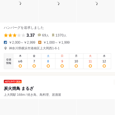
ハンバーグを追求しました
3.37
69
1370
人
人
￥2,000～￥2,999
￥1,000～￥1,999
神奈川県横浜市港南区上大岡西1-6-1
木
金
土
日
月
火
水
空席
6
7
8
9
10
11
12
8
/
情報
炭火焼鳥 まるざ
上大岡駅 168m / 焼き鳥、鳥料理、居酒屋