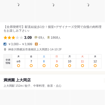
【全席喫煙可】駅直結徒歩1分！個室×デザイナーズ空間で自慢の肉料理
をお楽しみ下さい♪
3.09
69
1868
人
人
￥3,000～￥3,999
-
神奈川県横浜市港南区上大岡西1-14-10 2F
木
金
土
日
月
火
水
空席
6
7
8
9
10
11
12
8
/
情報
満洲園 上大岡店
上大岡駅 152m / 餃子、中華料理、飲茶・点心