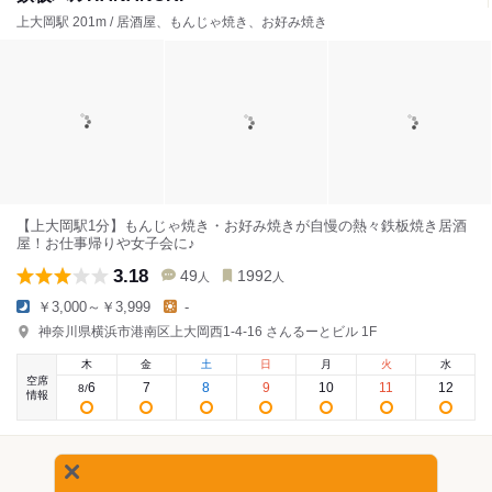
上大岡駅 201m / 居酒屋、もんじゃ焼き、お好み焼き
【上大岡駅1分】もんじゃ焼き・お好み焼きが自慢の熱々鉄板焼き居酒
屋！お仕事帰りや女子会に♪
3.18
49
1992
人
人
￥3,000～￥3,999
-
神奈川県横浜市港南区上大岡西1-4-16 さんるーとビル 1F
木
金
土
日
月
火
水
空席
6
7
8
9
10
11
12
8
/
情報