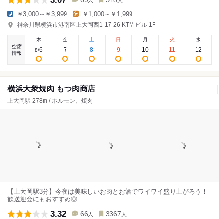
3.07
69
548
人
人
￥3,000～￥3,999
￥1,000～￥1,999
神奈川県横浜市港南区上大岡西1-17-26 KTM ビル 1F
木
金
土
日
月
火
水
空席
6
7
8
9
10
11
12
8
/
情報
横浜大衆焼肉 もつ肉商店
上大岡駅 278m / ホルモン、焼肉
【上大岡駅3分】今夜は美味しいお肉とお酒でワイワイ盛り上がろう！
歓送迎会にもおすすめ◎
3.32
66
3367
人
人