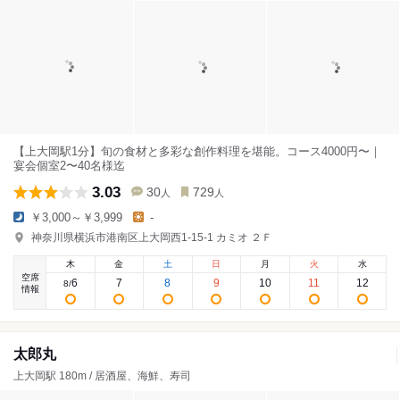
【上大岡駅1分】旬の食材と多彩な創作料理を堪能。コース4000円〜｜
宴会個室2〜40名様迄
3.03
30
729
人
人
￥3,000～￥3,999
-
神奈川県横浜市港南区上大岡西1-15-1 カミオ ２Ｆ
木
金
土
日
月
火
水
空席
6
7
8
9
10
11
12
8
/
情報
太郎丸
上大岡駅 180m / 居酒屋、海鮮、寿司