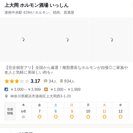
上大岡 ホルモン酒場 いっしん
港南中央駅 429m / ホルモン、焼肉、居酒屋
【完全個室アリ】全国から厳選！種類豊富なホルモンが自慢◎ご家族や
友人と気軽に美味しい肉を♪
3.17
34
934
人
人
￥3,000～￥3,999
￥1,000～￥1,999
神奈川県横浜市港南区上大岡西3-1-20
木
金
土
日
月
火
水
空席
6
7
8
9
10
11
12
8
/
情報