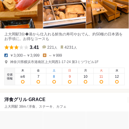
上大岡駅3分◆港から仕入れる鮮魚の寿司やおでん、約50種の日本酒を
お手頃に。お得なコースも
3.41
221
4231
人
人
￥3,000～￥3,999
～￥999
神奈川県横浜市港南区上大岡西1-17-24 第3ミツワビル1F
木
金
土
日
月
火
水
空席
6
7
8
9
10
11
12
8
/
情報
洋食グリル GRACE
上大岡駅 38m / 洋食、ステーキ、カフェ