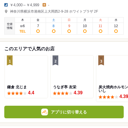
￥4,000～￥4,999
-
神奈川県横浜市港南区上大岡西2-9-28 ホワイトプラザ 2F
木
金
土
日
月
火
水
空席
6
7
8
9
10
11
12
8
/
情報
このエリアで人気のお店
1
2
3
鎌倉 北じま
うなぎ亭 友栄
炭火焼肉ホルモ
いし
4.4
4.39
4.3
アプリに切り替える