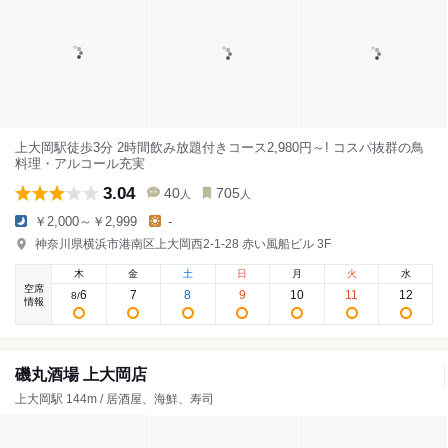
上大岡駅徒歩3分 2時間飲み放題付きコース2,980円～! コスパ抜群の鳥
料理・アルコール充実
3.04
40
705
人
人
￥2,000～￥2,999
-
神奈川県横浜市港南区上大岡西2-1-28 赤い風船ビル 3F
木
金
土
日
月
火
水
空席
6
7
8
9
10
11
12
8
/
情報
磯丸酒場 上大岡店
上大岡駅 144m / 居酒屋、海鮮、寿司