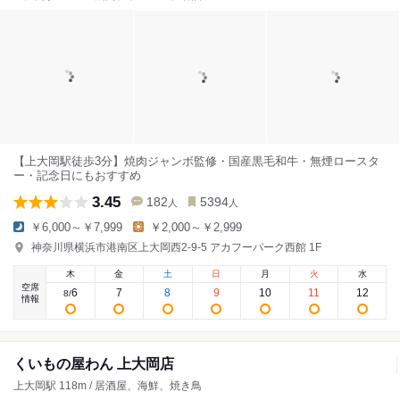
【上大岡駅徒歩3分】焼肉ジャンボ監修・国産黒毛和牛・無煙ロースタ
ー・記念日にもおすすめ
3.45
182
5394
人
人
￥6,000～￥7,999
￥2,000～￥2,999
神奈川県横浜市港南区上大岡西2-9-5 アカフーパーク西館 1F
木
金
土
日
月
火
水
空席
6
7
8
9
10
11
12
8
/
情報
くいもの屋わん 上大岡店
上大岡駅 118m / 居酒屋、海鮮、焼き鳥