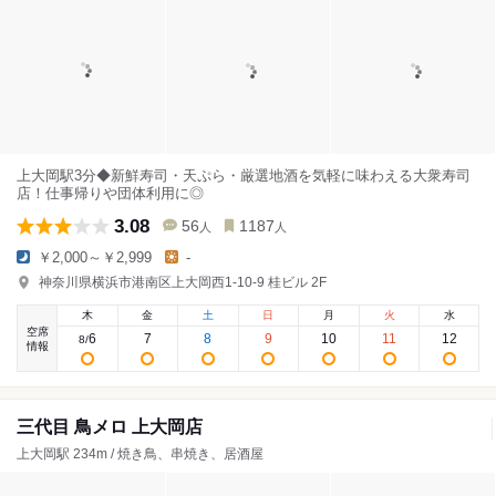
上大岡駅3分◆新鮮寿司・天ぷら・厳選地酒を気軽に味わえる大衆寿司
店！仕事帰りや団体利用に◎
3.08
56
1187
人
人
￥2,000～￥2,999
-
神奈川県横浜市港南区上大岡西1-10-9 桂ビル 2F
木
金
土
日
月
火
水
空席
6
7
8
9
10
11
12
8
/
情報
三代目 鳥メロ 上大岡店
上大岡駅 234m / 焼き鳥、串焼き、居酒屋