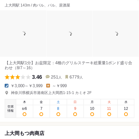
上大岡駅 143m / 肉バル、バル、居酒屋
【上大岡駅1分】お盆限定：4種のグリルステーキ総重量1ポンド盛り合
わせ（8/7～16）
3.46
251
6779
人
人
￥3,000～￥3,999
～￥999
神奈川県横浜市港南区上大岡西1-15-1 カミオ 2F
木
金
土
日
月
火
水
空席
6
7
8
9
10
11
12
8
/
情報
上大岡もつ肉商店