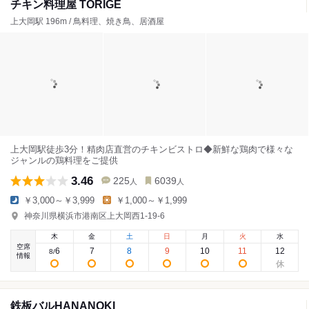
チキン料理屋 TORIGE
上大岡駅 196m / 鳥料理、焼き鳥、居酒屋
上大岡駅徒歩3分！精肉店直営のチキンビストロ◆新鮮な鶏肉で様々な
ジャンルの鶏料理をご提供
3.46
225
6039
人
人
￥3,000～￥3,999
￥1,000～￥1,999
神奈川県横浜市港南区上大岡西1-19-6
木
金
土
日
月
火
水
空席
6
7
8
9
10
11
12
8
/
情報
鉄板バルHANANOKI