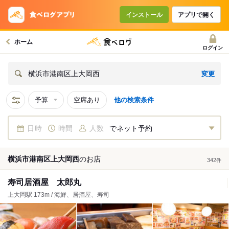
インストール
アプリで開く
ホーム
ログイン
変更
横浜市港南区上大岡西
予算
空席あり
他の検索条件
日時
時間
人数
でネット予約
横浜市港南区上大岡西
の
お店
342
件
寿司居酒屋 太郎丸
上大岡駅 173m / 海鮮、居酒屋、寿司