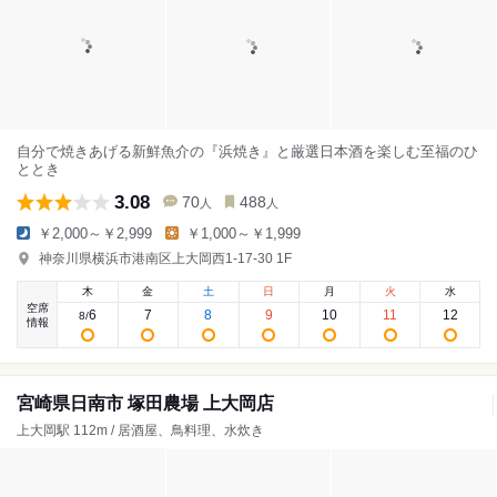
自分で焼きあげる新鮮魚介の『浜焼き』と厳選日本酒を楽しむ至福のひ
ととき
3.08
70
488
人
人
￥2,000～￥2,999
￥1,000～￥1,999
神奈川県横浜市港南区上大岡西1-17-30 1F
木
金
土
日
月
火
水
空席
6
7
8
9
10
11
12
8
/
情報
宮崎県日南市 塚田農場 上大岡店
上大岡駅 112m / 居酒屋、鳥料理、水炊き