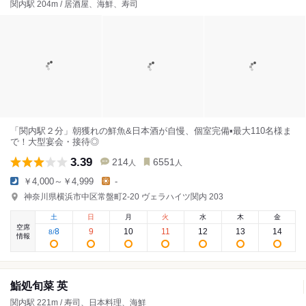
関内駅 204m / 居酒屋、海鮮、寿司
「関内駅２分」朝獲れの鮮魚&日本酒が自慢、個室完備▪️最大110名様ま
で！大型宴会・接待◎
3.39
214
6551
人
人
￥4,000～￥4,999
-
神奈川県横浜市中区常盤町2-20 ヴェラハイツ関内 203
土
日
月
火
水
木
金
空席
8
9
10
11
12
13
14
8
/
情報
鮨処旬菜 英
関内駅 221m / 寿司、日本料理、海鮮