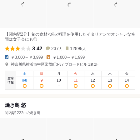
【関内駅2分】旬の食材×炭火料理を使用したイタリアンでオシャレな空
間は女子会にも◎
3.42
237
12895
人
人
￥3,000～￥3,999
￥1,000～￥1,999
神奈川県横浜市中区常盤町3-37 ブロードビル 1st 2F
土
日
月
火
水
木
金
空席
8
9
10
11
12
13
14
8
/
情報
焼き鳥 悠
関内駅 222m / 焼き鳥