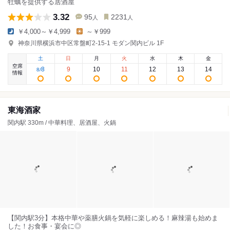
牡蠣を提供する居酒屋
3.32
95
2231
人
人
￥4,000～￥4,999
～￥999
神奈川県横浜市中区常盤町2‐15‐1 モダン関内ビル 1F
土
日
月
火
水
木
金
空席
8
9
10
11
12
13
14
8
/
情報
東海酒家
関内駅 330m / 中華料理、居酒屋、火鍋
【関内駅3分】本格中華や薬膳火鍋を気軽に楽しめる！麻辣湯も始めま
した！お食事・宴会に◎