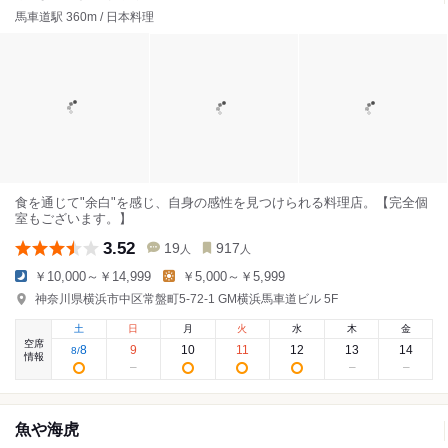
馬車道駅 360m / 日本料理
食を通じて"余白"を感じ、自身の感性を見つけられる料理店。【完全個
室もございます。】
3.52
19
917
人
人
￥10,000～￥14,999
￥5,000～￥5,999
神奈川県横浜市中区常盤町5-72-1 GM横浜馬車道ビル 5F
土
日
月
火
水
木
金
空席
8
9
10
11
12
13
14
8
/
情報
魚や海虎