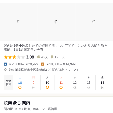
関内駅1分◆改装したての綺麗で清々しい空間で、こだわりの鮨と酒を
堪能。1日1組限定ランチ有
3.09
42
1266
人
人
￥20,000～￥29,999
￥10,000～￥14,999
神奈川県横浜市中区常盤町3-22 関内福島ビル ２Ｆ
土
日
月
火
水
木
金
空席
8
9
10
11
12
13
14
8
/
情報
焼肉 豪じ 関内
関内駅 251m / 焼肉、ホルモン、居酒屋