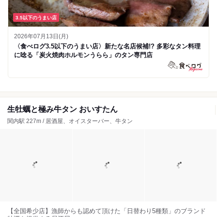
3.5以下のうまい店
2026年07月13日(月)
〈食べログ3.5以下のうまい店〉新たな名店候補!? 多彩なタン料理
に唸る「炭火焼肉ホルモンうらら」のタン専門店
生牡蠣と極み牛タン おいすたん
関内駅 227m / 居酒屋、オイスターバー、牛タン
【全国希少店】漁師からも認めて頂けた「日替わり5種類」のブランド