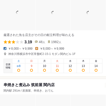
厳選された魚を店主がその日の献立料理が味わえる
3.19
48
1982
人
人
￥8,000～￥9,999
￥8,000～￥9,999
神奈川県横浜市中区常盤町2-15-1 モダン関内ビル 1F
土
日
月
火
水
木
金
空席
8
9
10
11
12
13
14
8
/
情報
串焼きと煮込み 筑前屋 関内店
関内駅 291m / 居酒屋、串焼き、おでん