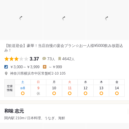
【歓送迎会】豪華！当店自慢の宴会プラン☆お一人様¥5000飲み放題込
み！
3.37
73
4642
人
人
￥3,000～￥3,999
～￥999
神奈川県横浜市中区常盤町2-10 105
土
日
月
火
水
木
金
空席
8
9
10
11
12
13
14
8
/
情報
和味 志元
関内駅 210m / 日本料理、うなぎ、海鮮