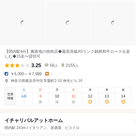
【関内駅4分】裏路地の焼肉店◆最高等級A5ランク銘柄和牛ロースを楽
しむ◆15名〜貸切可
3.25
56
2155
人
人
￥6,000～￥7,999
-
神奈川県横浜市中区常盤町2-10 伸光ビル 1F
土
日
月
火
水
木
金
空席
8
9
10
11
12
13
14
8
/
情報
イチャリバルアットホーム
関内駅 243m / イタリアン、居酒屋、ビストロ