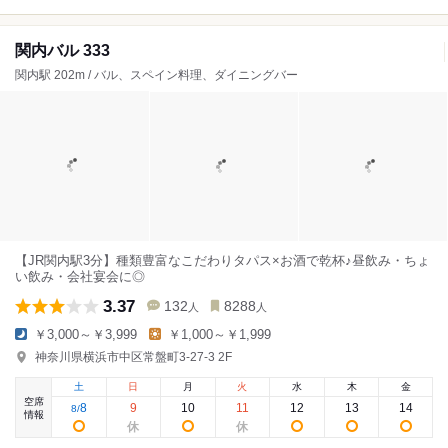
関内バル 333
関内駅 202m / バル、スペイン料理、ダイニングバー
【JR関内駅3分】種類豊富なこだわりタパス×お酒で乾杯♪昼飲み・ちょ
い飲み・会社宴会に◎
3.37
132
8288
人
人
￥3,000～￥3,999
￥1,000～￥1,999
神奈川県横浜市中区常盤町3-27-3 2F
土
日
月
火
水
木
金
空席
8
9
10
11
12
13
14
8
/
情報