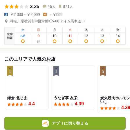
3.25
45
871
人
人
￥2,000～￥2,999
～￥999
神奈川県横浜市中区常盤町5-66 アイム馬車道1Ｆ
土
日
月
火
水
木
金
空席
8
9
10
11
12
13
14
8
/
情報
このエリアで人気のお店
1
2
3
鎌倉 北じま
うなぎ亭 友栄
炭火焼肉ホルモ
いし
4.4
4.39
4.3
アプリに切り替える