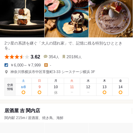
2ツ星の系譜を継ぐ「大人の隠れ家」で、記憶に残る特別なひととき
を。
3.62
354
20186
人
人
￥6,000～￥7,999
-
神奈川県横浜市中区常盤町3-33 シーステージ横浜 3F
土
日
月
火
水
木
金
空席
8
9
10
11
12
13
14
8
/
情報
居酒屋 吉 関内店
関内駅 215m / 居酒屋、焼き鳥、海鮮