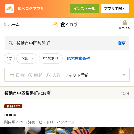
インストール
アプリで開く
ホーム
ログイン
変更
横浜市中区常盤町
予算
空席あり
他の検索条件
日時
時間
人数
でネット予約
横浜市中区常盤町
の
お店
134
件
scica
関内駅 215m / 洋食、ビストロ、ハンバーグ