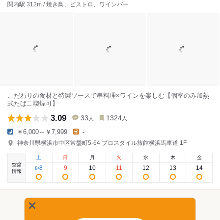
関内駅 312m / 焼き鳥、ビストロ、ワインバー
こだわりの食材と特製ソースで串料理×ワインを楽しむ【個室のみ加熱
式たばこ喫煙可】
3.09
33
1324
人
人
￥6,000～￥7,999
-
神奈川県横浜市中区常盤町5-64 プロスタイル旅館横浜馬車道 1F
土
日
月
火
水
木
金
空席
8
9
10
11
12
13
14
8
/
情報