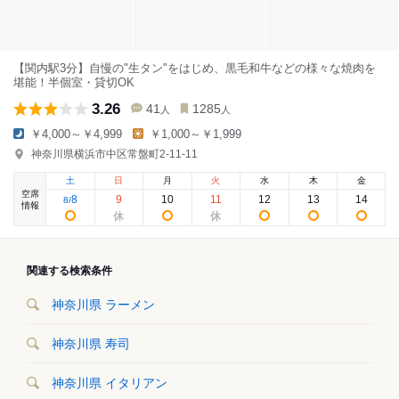
【関内駅3分】自慢の"生タン"をはじめ、黒毛和牛などの様々な焼肉を
堪能！半個室・貸切OK
3.26
41
1285
人
人
￥4,000～￥4,999
￥1,000～￥1,999
神奈川県横浜市中区常盤町2-11-11
土
日
月
火
水
木
金
空席
8
9
10
11
12
13
14
8
/
情報
関連する検索条件
神奈川県 ラーメン
神奈川県 寿司
神奈川県 イタリアン