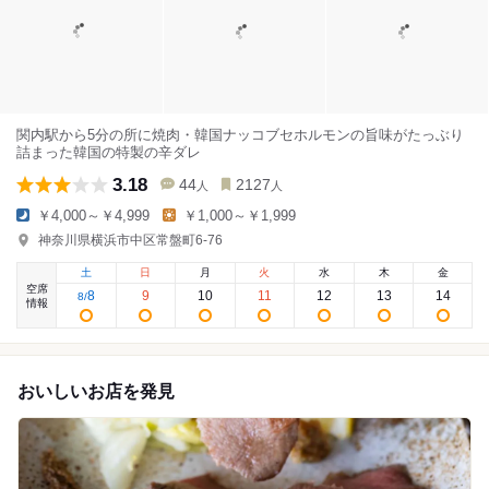
関内駅から5分の所に焼肉・韓国ナッコブセホルモンの旨味がたっぶり
詰まった韓国の特製の辛ダレ
3.18
44
2127
人
人
￥4,000～￥4,999
￥1,000～￥1,999
神奈川県横浜市中区常盤町6-76
土
日
月
火
水
木
金
空席
8
9
10
11
12
13
14
8
/
情報
おいしいお店を発見