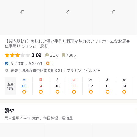
【関内駅1分】美味しい酒と手作り料理が魅力のアットホームなお店◆
仕事帰りにほっと一息◎
3.09
21
730
人
人
￥2,000～￥2,999
-
神奈川県横浜市中区常盤町3-34-5 フラミンゴビル B1F
土
日
月
火
水
木
金
空席
8
9
10
11
12
13
14
8
/
情報
濱や
馬車道駅 324m / 焼肉、韓国料理、居酒屋