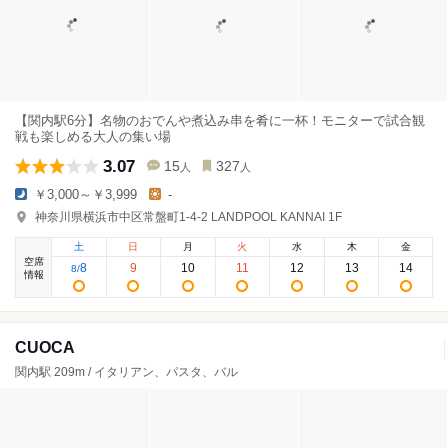
【関内駅6分】名物のおでんや煮込み串を肴に一杯！モニターで試合観
戦も楽しめる大人の集い場
3.07
15
327
人
人
￥3,000～￥3,999
-
神奈川県横浜市中区常盤町1-4-2 LANDPOOL KANNAI 1F
土
日
月
火
水
木
金
空席
8
9
10
11
12
13
14
8
/
情報
CUOCA
関内駅 209m / イタリアン、パスタ、バル