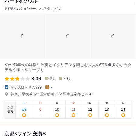
ハート&ソウル
関内駅 296m / バー、パスタ、ピザ
60〜80年代の洋楽生演奏とイタリアンを楽しむ大人の空間◆多彩なカク
テルやボトルキープも
3.06
3
79
人
人
￥6,000～￥7,999
-
神奈川県横浜市中区常盤町5-62 馬車道常盤ビル 4F
土
日
月
火
水
木
金
空席
8
9
10
11
12
13
14
8
/
情報
京都×ワイン 美食S