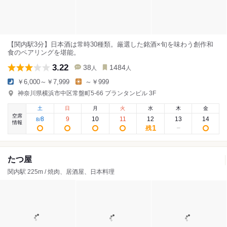
【関内駅3分】日本酒は常時30種類。厳選した銘酒×旬を味わう創作和
食のペアリングを堪能。
3.22
38
1484
人
人
￥6,000～￥7,999
～￥999
神奈川県横浜市中区常盤町5-66 プランタンビル 3F
土
日
月
火
水
木
金
空席
8
9
10
11
12
13
14
8
/
情報
1
残
たつ屋
関内駅 225m / 焼肉、居酒屋、日本料理