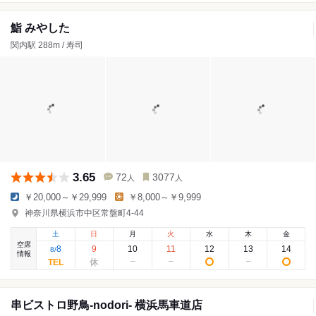
鮨 みやした
関内駅 288m / 寿司
3.65
72
3077
人
人
￥20,000～￥29,999
￥8,000～￥9,999
神奈川県横浜市中区常盤町4-44
土
日
月
火
水
木
金
空席
8
9
10
11
12
13
14
8
/
情報
串ビストロ野鳥-nodori- 横浜馬車道店