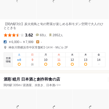
【関内駅3分】炭火焼鳥と旬の野菜が楽しめる和モダン空間で大人のひ
とときを
3.62
69
2852
人
人
￥6,000～￥7,999
-
神奈川県横浜市中区常盤町2-14 H・Mビル 2F
土
日
月
火
水
木
金
空席
8
9
10
11
12
13
14
8
/
情報
酒彩 睦月 日本酒と創作和食の店
関内駅 335m / 居酒屋、水炊き、日本酒バー