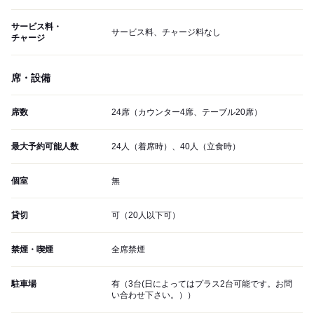
サービス料・
サービス料、チャージ料なし
チャージ
席・設備
席数
24席（カウンター4席、テーブル20席）
最大予約可能人数
24人（着席時）、40人（立食時）
個室
無
貸切
可（20人以下可）
禁煙・喫煙
全席禁煙
駐車場
有（3台(日によってはプラス2台可能です。お問
い合わせ下さい。））