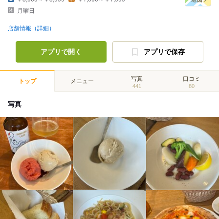
月曜日
店舗情報（詳細）
アプリで開く
アプリで保存
写真
口コミ
トップ
メニュー
441
80
写真