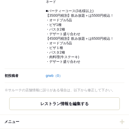
ネード
■パーティーコース(3名様以上)
【3500円税別】飲み放題＋は5500円税込！
・オードブル5品
・ピザ1種
・パスタ2種
・デザート盛り合わせ
【4500円税別】飲み放題＋は6500円税込！
・オードブル5品
・ピザ１種
・パスタ2種
・肉料理(牛ステーキ)
・デザート盛り合わせ
初投稿者
grwb
（0）
※サルーテの店舗情報に誤りがある場合は、以下から修正して下さい。
レストラン情報を編集する
メニュー