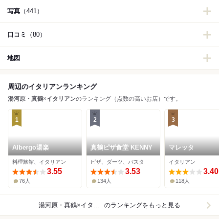
写真
（441）
口コミ
（80）
地図
周辺のイタリアンランキング
湯河原・真鶴
×
イタリアン
のランキング（点数の高いお店）です。
1
2
3
Albergo湯楽
真鶴ピザ食堂 KENNY
マレッタ
料理旅館、イタリアン
ピザ、ダーツ、パスタ
イタリアン
3.55
3.53
3.40
76人
134人
118人
湯河原・真鶴×イタリアン
のランキングをもっと見る