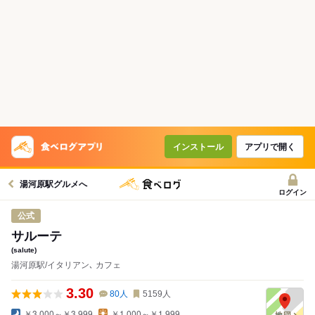
インストール
アプリで開く
湯河原駅グルメへ
ログイン
公式
サルーテ
(salute)
湯河原駅/イタリアン､ カフェ
3.30
80
人
5159
人
￥3,000～￥3,999
￥1,000～￥1,999