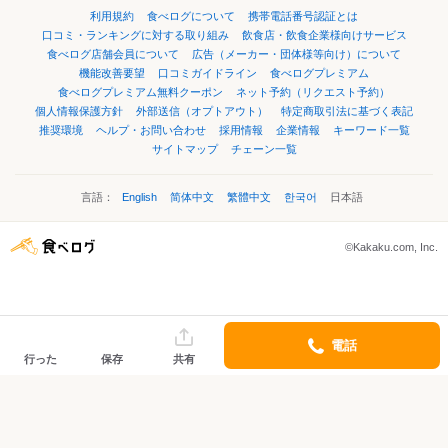
利用規約
食べログについて
携帯電話番号認証とは
口コミ・ランキングに対する取り組み
飲食店・飲食企業様向けサービス
食べログ店舗会員について
広告（メーカー・団体様等向け）について
機能改善要望
口コミガイドライン
食べログプレミアム
食べログプレミアム無料クーポン
ネット予約（リクエスト予約）
個人情報保護方針
外部送信（オプトアウト）
特定商取引法に基づく表記
推奨環境
ヘルプ・お問い合わせ
採用情報
企業情報
キーワード一覧
サイトマップ
チェーン一覧
言語：
English
简体中文
繁體中文
한국어
日本語
©Kakaku.com, Inc.
電話
行った
保存
共有