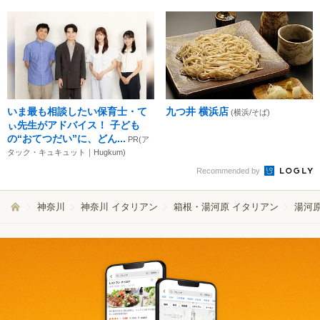
いま最も相談したい保育士・て
九つ井 横浜店
(横浜/そば)
ぃ先生がアドバイス！ 子ども
の“おてつだい”に、どん...
PR(ア
タック・キュキュット｜Hugkum)
Recommended by
神奈川
神奈川 イタリアン
箱根・湯河原 イタリアン
湯河