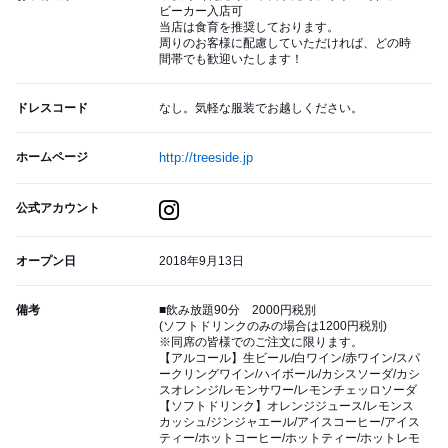
ビーカー入店可
当店は食育を推奨しております。
周りのお客様に配慮していただければ、どの時
間帯でも歓迎いたします！
ドレスコード
なし。気軽な服装でお越しください。
ホームページ
http://treeside.jp
公式アカウント
オープン日
2018年9月13日
備考
■飲み放題90分 2000円税別
(ソフトドリンクのみの場合は1200円税別)
※同席の皆様でのご注文に限ります。
【アルコール】生ビール/白ワイン/赤ワイン/スパ
ークリングワイン/ハイボール/カシスソーダ/カシ
スオレンジ/レモンサワー/レモンチェッロソーダ
【ソフトドリンク】オレンジジュース/レモンス
カッシュ/ジンジャエール/アイスコーヒー/アイス
ティー/ホットコーヒー/ホットティー/ホットレモ