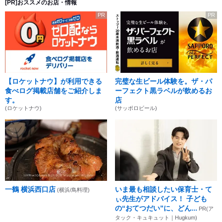
[PR]おススメのお店・情報
PR
PR
【ロケットナウ】が利用できる
完璧な生ビール体験を。ザ・パ
食べログ掲載店舗をご紹介しま
ーフェクト黒ラベルが飲めるお
す。
店
(ロケットナウ)
(サッポロビール)
一鶴 横浜西口店
いま最も相談したい保育士・て
(横浜/鳥料理)
ぃ先生がアドバイス！ 子ども
の“おてつだい”に、どん...
PR(ア
タック・キュキュット｜Hugkum)