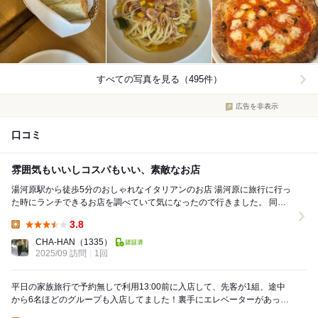
すべての写真を見る（495件）
広告を非表示
口コミ
雰囲気もいいしコスパもいい、素敵なお店
湯河原駅から徒歩5分のおしゃれなイタリアンのお店 湯河原に旅行に行っ
た時にランチできるお店を調べていて気になったので行きました。 同じ
ビル内にホテルがあり宿泊もできるみたいです...
3.8
Lunch:
CHA-HAN
（1335）
2025/09 訪問
1回
平日の家族旅行で予約無しで利用13:00前に入店して、先客が1組、途中
から6名ほどのグループも入店してました！裏手にエレベーターがあって
ベビーカーもOK！フラッと立ち寄れたキレイな...